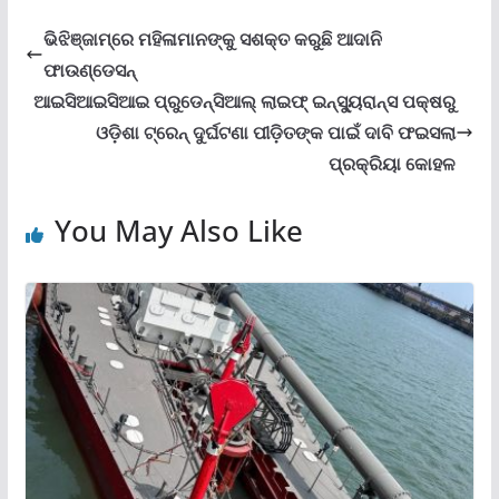
ଭିଝିଞ୍ଜାମ୍‌ରେ ମହିଳାମାନଙ୍କୁ ସଶକ୍ତ କରୁଛି ଆଦାନି
ଫାଉଣ୍ଡେସନ୍‌
ଆଇସିଆଇସିଆଇ ପ୍ରୁଡେନ୍ସିଆଲ୍ ଲାଇଫ୍ ଇନ୍‌ସ୍ୟୁରାନ୍ସ ପକ୍ଷରୁ
ଓଡ଼ିଶା ଟ୍ରେନ୍ ଦୁର୍ଘଟଣା ପୀଡ଼ିତଙ୍କ ପାଇଁ ଦାବି ଫଇସଲା
ପ୍ରକ୍ରିୟା କୋହଳ
You May Also Like