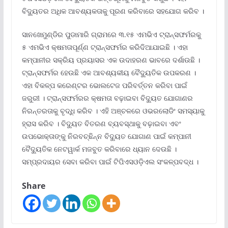
ବିଦ୍ୟୁତର ଅଧିକ ଆବଶ୍ୟକତାକୁ ପୂରଣ କରିବାରେ ସହଯୋଗ କରିବ ।
ସାନଖେମୁଣ୍ଡିର ପୁଡାମାରି ଗ୍ରାମରେ ୩.୧୫ ଏମଭିଏ ଟ୍ରାନ୍ସଫର୍ମରକୁ
୫ ଏମଭିଏ କ୍ଷମତାପୂର୍ଣ୍ଣ ଟ୍ରାନ୍ସଫର୍ମର କରିଦିଆଯାଇଛି । ଏହା
କମ୍ପାନୀର ସକ୍ରିୟ ପ୍ରୟାସର ଏକ ଉଦାହରଣ ଭାବରେ ଦର୍ଶାଉଛି ।
ଟ୍ରାନ୍ସଫର୍ମର ହେଉଛି ଏକ ଆବଶ୍ୟକୀୟ ବୈଦ୍ୟୁତିକ ଉପକରଣ ।
ଏହା ବିକଳ୍ପ କରେଣ୍ଟର ଭୋଲଟେଜ ପରିବର୍ତ୍ତନ କରିବା ପାଇଁ
ଜରୁରୀ । ଟ୍ରାନ୍ସଫର୍ମରର କ୍ଷମତା ବଢ଼ାଇବା ବିଦ୍ୟୁତ ଯୋଗାଣର
ନିରନ୍ତରତାକୁ ବୃଦ୍ଧି କରିବ । ଏହି ଅଞ୍ଚଳରେ ଓଭରଲୋଡିଂ ସମସ୍ୟାକୁ
ହ୍ରାସ କରିବ । ବିଦ୍ୟୁତ ବିତରଣ ବ୍ୟବସ୍ଥାକୁ ବଢ଼ାଇବା ଏବଂ
ଉପଭୋକ୍ତାଙ୍କୁ ନିରବଚ୍ଛିନ୍ନ ବିଦ୍ୟୁତ ଯୋଗାଣ ପାଇଁ କମ୍ପାନୀ
ବୈଦ୍ୟୁତିକ ନେଟୱାର୍କ ମଜବୁତ କରିବାରେ ଧ୍ୟାନ ଦେଉଛି ।
ସମ୍ପ୍ରଦାୟର ସେବା କରିବା ପାଇଁ ଟିପିଏସଓଡି଼ଏଲ ସଂକଳ୍ପବଦ୍ଧ ।
Share