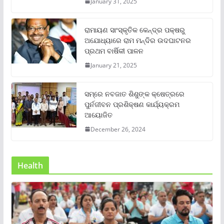
January 31, 2025
ରାମାୟଣ ସାଂସ୍କୃତିକ କେନ୍ଦ୍ର ପକ୍ଷରୁ
ଅଯୋଧ୍ୟାରେ ରାମ ମନ୍ଦିର ଉଦଘାଟନର
ପ୍ରଥମ ବାର୍ଷିକୀ ପାଳନ
January 21, 2025
ସମ୍‌ରେ ନବଜାତ ଶିଶୁଙ୍କ କ୍ଷେତ୍ରରେ
ପୁର୍ନଜୀବନ ପ୍ରଶିକ୍ଷଣ କାର୍ଯ୍ୟକ୍ରମ
ଆୟୋଜିତ
December 26, 2024
Health