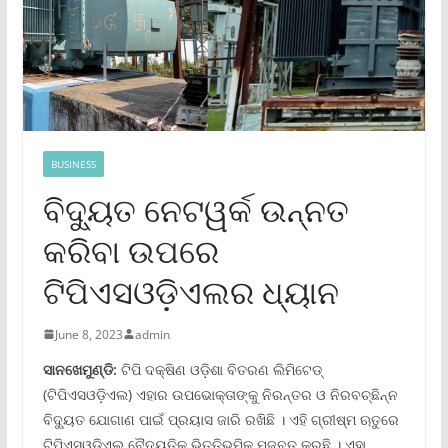
BUSINESS
ବିଦ୍ୟୁତ ନେଟୱର୍କ ଉନ୍ନତ
କରିବା ଉପରେ
ଟିପିଏସଓଡି଼ଏଲର ଧ୍ୟାନ
June 8, 2023
admin
ସାନଖେମୁଣ୍ଡି:
ଟିପି ଦକ୍ଷିଣ ଓଡି଼ଶା ବିତରଣ ଲିମିଟେଡ୍
(ଟିପିଏସଓଡି଼ଏଲ) ଏହାର ଉପଭୋକ୍ତାଙ୍କୁ ନିରନ୍ତର ଓ ନିରବଚ୍ଛିନ୍ନ
ବିଦ୍ୟୁତ ଯୋଗାଣ ପାଇଁ ପ୍ରୟାସ ଜାରି ରଖିଛି । ଏହି ଗ୍ରୀଷ୍ମ ଋତୁରେ
ଟିପିଏସଓଡି଼ଏଲ ବୈଦ୍ୟୁତିକ ଭିତ୍ତିଭୂମିକୁ ମଜବୁତ କରୁଛି । ଏହା