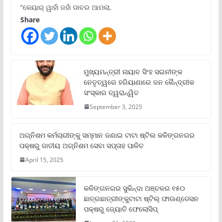
“କେୟାର୍ ୱାହାଁ ଜହାଁ ଡାବର ଆମଲା,
Share
ମୁଖ୍ୟମନ୍ତ୍ରୀ ନାୟାବ ସିଂହ ସଇନୀଙ୍କ
ନେତୃତ୍ୱରେ ହରିୟାଣାରେ ଜନ କୈନ୍ଦ୍ରୀକ
ସଂସ୍କାର ତ୍ୱରାନ୍ୱିତ
September 3, 2025
ଅଗ୍ନିଶମ କର୍ମଚାରୀଙ୍କୁ ସମ୍ମାନ ଜଣାଇ ଟାଟା ଷ୍ଟିଲ କଳିଙ୍ଗନଗର
ପକ୍ଷରୁ ଜାତୀୟ ଅଗ୍ନିଶମ ସେବା ସପ୍ତାହ ପାଳିତ
April 15, 2025
କଳିଙ୍ଗନଗର ସୁକିନ୍ଦା ଅଞ୍ଚଳର ୧୫୦
ଛାତ୍ରଛାତ୍ରୀଙ୍କୁଟାଟା ଷ୍ଟିଲ୍ ଫାଉଣ୍ଡେସନ
ପକ୍ଷରୁ ଜ୍ୟୋତି ଫେଲୋସିପ୍‌