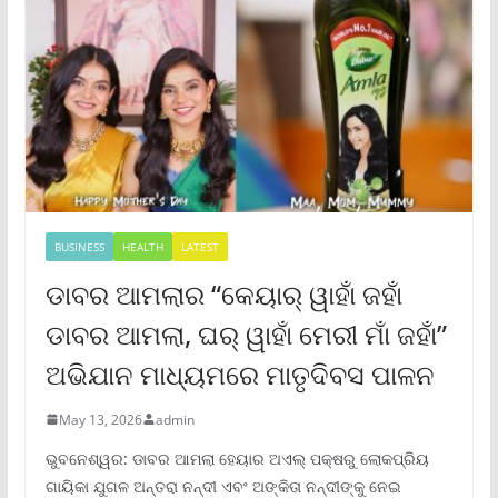
BUSINESS
HEALTH
LATEST
ଡାବର ଆମଲାର “କେୟାର୍ ୱାହାଁ ଜହାଁ
ଡାବର ଆମଲା, ଘର୍ ୱାହାଁ ମେରୀ ମାଁ ଜହାଁ”
ଅଭିଯାନ ମାଧ୍ୟମରେ ମାତୃଦିବସ ପାଳନ
May 13, 2026
admin
ଭୁବନେଶ୍ୱର: ଡାବର ଆମଲା ହେୟାର ଅଏଲ୍ ପକ୍ଷରୁ ଲୋକପ୍ରିୟ
ଗାୟିକା ଯୁଗଳ ଅନ୍ତରା ନନ୍ଦୀ ଏବଂ ଅଙ୍କିତା ନନ୍ଦୀଙ୍କୁ ନେଇ