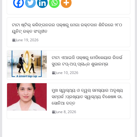
ଟାଟା ଷ୍ଟିଲ୍‌ କଳିଙ୍ଗନଗର ପକ୍ଷରୁ ମେଗା ରକ୍ତଦାନ ଶିବିରରେ ୨୮୦
ୟୁନିଟ୍‌ ରକ୍ତ ସଂଗୃହୀତ
June 19, 2026
ଟାଟା ଏଆଇଜି ପକ୍ଷରୁ ମେଡିକେୟାର ରିଜର୍ଭ
ସୁପର ଟପ୍‌-ଅପ୍ ପ୍ଲାନ୍‌ର ଶୁଭାରମ୍ଭ
June 10, 2026
ମୁଖ ସ୍ୱାସ୍ଥ୍ୟ ଓ ତ୍ୱଚା ସମସ୍ୟାର ଅଦୃଶ୍ୟ
ସମ୍ପର୍କ :ପ୍ରଖ୍ୟାତ ସ୍ୱାସ୍ଥ୍ୟ ବିଶେଷଜ୍ଞ ଡା.
ସୋନିଆ ଦତ୍ତ
June 8, 2026