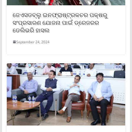
ଜେଏସଡବ୍ଲୁ ଇନଫ୍ରାଷ୍ଟ୍ରକଚର ପକ୍ଷରୁ
ସଂପ୍ରସାରଣ ଯୋଜନା ପାଇଁ ଡ୍ରେଜରର
ଡେଲିଭରି ହାସଲ
September 24, 2024