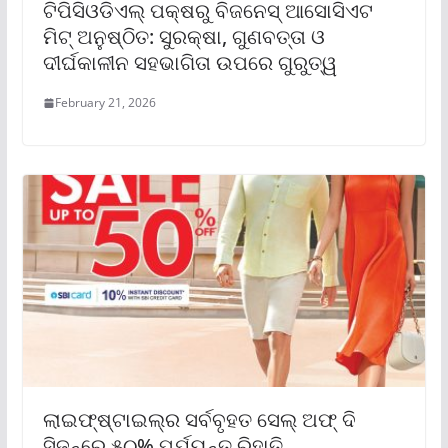
ଟିପିସିଓଡିଏଲ୍‌ ପକ୍ଷରୁ ବିଜନେସ୍ ଆସୋସିଏଟ
ମିଟ୍‌ ଅନୁଷ୍ଠିତ: ସୁରକ୍ଷା, ଗୁଣବତ୍ତା ଓ
ଦୀର୍ଘକାଳୀନ ସହଭାଗିତା ଉପରେ ଗୁରୁତ୍ୱ
February 21, 2026
ଲାଇଫ୍‌ଷ୍ଟାଇଲ୍‌ର ସର୍ବବୃହତ ସେଲ୍ ଅଫ୍ ଦି
ସିଜନ୍‌ରେ ୫୦% ପର୍ଯ୍ୟନ୍ତ ରିହାତି