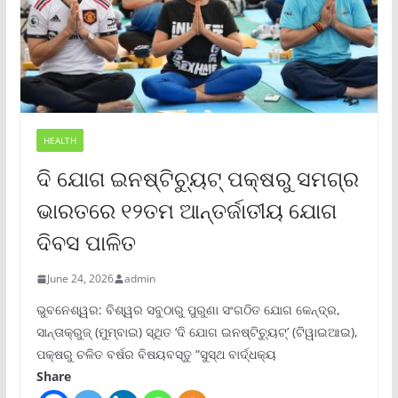
HEALTH
ଦି ଯୋଗ ଇନଷ୍ଟିଚ୍ୟୁଟ୍ ପକ୍ଷରୁ ସମଗ୍ର
ଭାରତରେ ୧୨ତମ ଆନ୍ତର୍ଜାତୀୟ ଯୋଗ
ଦିବସ ପାଳିତ
June 24, 2026
admin
ଭୁବନେଶ୍ୱର: ବିଶ୍ୱର ସବୁଠାରୁ ପୁରୁଣା ସଂଗଠିତ ଯୋଗ କେନ୍ଦ୍ର,
ସାନ୍ତାକ୍ରୁଜ୍ (ମୁମ୍ବାଇ) ସ୍ଥିତ ‘ଦି ଯୋଗ ଇନଷ୍ଟିଚ୍ୟୁଟ୍‌’ (ଟିୱାଇଆଇ),
ପକ୍ଷରୁ ଚଳିତ ବର୍ଷର ବିଷୟବସ୍ତୁ “ସୁସ୍ଥ ବାର୍ଦ୍ଧକ୍ୟ
Share