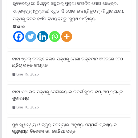
ଭୁବନେଶ୍ୱର: ବିଶ୍ୱର ସବୁଠାରୁ ପୁରୁଣା ସଂଗଠିତ ଯୋଗ କେନ୍ଦ୍ର,
ସାନ୍ତାକ୍ରୁଜ୍ (ମୁମ୍ବାଇ) ସ୍ଥିତ ‘ଦି ଯୋଗ ଇନଷ୍ଟିଚ୍ୟୁଟ୍‌’ (ଟିୱାଇଆଇ),
ପକ୍ଷରୁ ଚଳିତ ବର୍ଷର ବିଷୟବସ୍ତୁ “ସୁସ୍ଥ ବାର୍ଦ୍ଧକ୍ୟ
Share
ଟାଟା ଷ୍ଟିଲ୍‌ କଳିଙ୍ଗନଗର ପକ୍ଷରୁ ମେଗା ରକ୍ତଦାନ ଶିବିରରେ ୨୮୦
ୟୁନିଟ୍‌ ରକ୍ତ ସଂଗୃହୀତ
June 19, 2026
ଟାଟା ଏଆଇଜି ପକ୍ଷରୁ ମେଡିକେୟାର ରିଜର୍ଭ ସୁପର ଟପ୍‌-ଅପ୍ ପ୍ଲାନ୍‌ର
ଶୁଭାରମ୍ଭ
June 10, 2026
ମୁଖ ସ୍ୱାସ୍ଥ୍ୟ ଓ ତ୍ୱଚା ସମସ୍ୟାର ଅଦୃଶ୍ୟ ସମ୍ପର୍କ :ପ୍ରଖ୍ୟାତ
ସ୍ୱାସ୍ଥ୍ୟ ବିଶେଷଜ୍ଞ ଡା. ସୋନିଆ ଦତ୍ତ