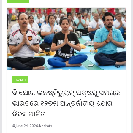
HEALTH
ଦି ଯୋଗ ଇନଷ୍ଟିଚ୍ୟୁଟ୍ ପକ୍ଷରୁ ସମଗ୍ର
ଭାରତରେ ୧୨ତମ ଆନ୍ତର୍ଜାତୀୟ ଯୋଗ
ଦିବସ ପାଳିତ
June 24, 2026
admin