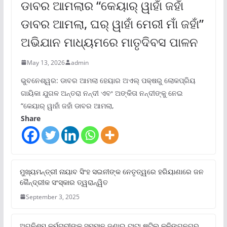
ଡାବର ଆମଲାର “କେୟାର୍ ୱାହାଁ ଜହାଁ
ଡାବର ଆମଲା, ଘର୍ ୱାହାଁ ମେରୀ ମାଁ ଜହାଁ”
ଅଭିଯାନ ମାଧ୍ୟମରେ ମାତୃଦିବସ ପାଳନ
May 13, 2026
admin
ଭୁବନେଶ୍ୱର: ଡାବର ଆମଲା ହେୟାର ଅଏଲ୍ ପକ୍ଷରୁ ଲୋକପ୍ରିୟ
ଗାୟିକା ଯୁଗଳ ଅନ୍ତରା ନନ୍ଦୀ ଏବଂ ଅଙ୍କିତା ନନ୍ଦୀଙ୍କୁ ନେଇ
“କେୟାର୍ ୱାହାଁ ଜହାଁ ଡାବର ଆମଲା,
Share
ମୁଖ୍ୟମନ୍ତ୍ରୀ ନାୟାବ ସିଂହ ସଇନୀଙ୍କ ନେତୃତ୍ୱରେ ହରିୟାଣାରେ ଜନ
କୈନ୍ଦ୍ରୀକ ସଂସ୍କାର ତ୍ୱରାନ୍ୱିତ
September 3, 2025
ଅଗ୍ନିଶମ କର୍ମଚାରୀଙ୍କୁ ସମ୍ମାନ ଜଣାଇ ଟାଟା ଷ୍ଟିଲ କଳିଙ୍ଗନଗର