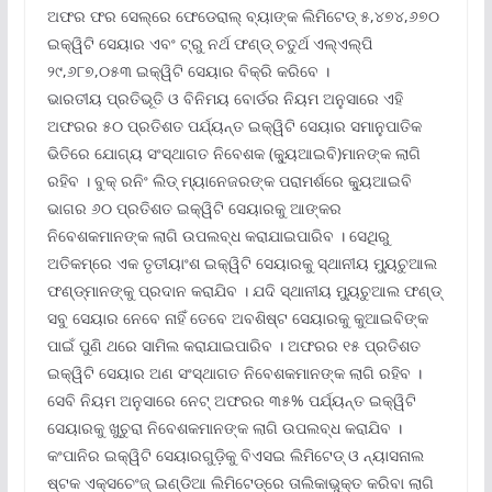
ଅଫର ଫର ସେଲ୍‌ରେ ଫେଡେରାଲ୍ ବ୍ୟାଙ୍କ ଲିମିଟେଡ୍ ୫,୪୭୪,୬୭୦
ଇକ୍ୱିଟି ସେୟାର ଏବଂ ଟ୍ରୁ ନର୍ଥ ଫଣ୍ଡ୍ ଚତୁର୍ଥ ଏଲ୍‌ଏଲ୍‌ପି
୨୯,୬୮୭,୦୫୩ ଇକ୍ୱିଟି ସେୟାର ବିକ୍ରି କରିବେ ।
ଭାରତୀୟ ପ୍ରତିଭୂତି ଓ ବିନିମୟ ବୋର୍ଡର ନିୟମ ଅନୁସାରେ ଏହି
ଅଫରର ୫୦ ପ୍ରତିଶତ ପର୍ଯ୍ୟନ୍ତ ଇକ୍ୱିଟି ସେୟାର ସମାନୁପାତିକ
ଭିତିରେ ଯୋଗ୍ୟ ସଂସ୍ଥାଗତ ନିବେଶକ (କ୍ୟୁଆଇବି)ମାନଙ୍କ ଲାଗି
ରହିବ । ବୁକ୍ ରନିଂ ଲିଡ୍ ମ୍ୟାନେଜରଙ୍କ ପରାମର୍ଶରେ କ୍ୟୁଆଇବି
ଭାଗର ୬୦ ପ୍ରତିଶତ ଇକ୍ୱିଟି ସେୟାରକୁ ଆଙ୍କର
ନିବେଶକମାନଙ୍କ ଲାଗି ଉପଲବ୍ଧ କରାଯାଇପାରିବ । ସେଥିରୁ
ଅତିକମ୍‌ରେ ଏକ ତୃତୀୟାଂଶ ଇକ୍ୱିଟି ସେୟାରକୁ ସ୍ଥାନୀୟ ମ୍ୟୁଚୁଆଲ
ଫଣ୍ଡ୍‌ମାନଙ୍କୁ ପ୍ରଦାନ କରାଯିବ । ଯଦି ସ୍ଥାନୀୟ ମ୍ୟୁଚୁଆଲ ଫଣ୍ଡ୍
ସବୁ ସେୟାର ନେବେ ନାହିଁ ତେବେ ଅବଶିଷ୍ଟ ସେୟାରକୁ କୁଆଇବିଙ୍କ
ପାଇଁ ପୁଣି ଥରେ ସାମିଲ କରାଯାଇପାରିବ । ଅଫରର ୧୫ ପ୍ରତିଶତ
ଇକ୍ୱିଟି ସେୟାର ଅଣ ସଂସ୍ଥାଗତ ନିବେଶକମାନଙ୍କ ଲାଗି ରହିବ ।
ସେବି ନିୟମ ଅନୁସାରେ ନେଟ୍ ଅଫରର ୩୫% ପର୍ଯ୍ୟନ୍ତ ଇକ୍ୱିଟି
ସେୟାରକୁ ଖୁଚୁରା ନିବେଶକମାନଙ୍କ ଲାଗି ଉପଲବ୍ଧ କରାଯିବ ।
କଂପାନିର ଇକ୍ୱିଟି ସେୟାରଗୁଡ଼ିକୁ ବିଏସଇ ଲିମିଟେଡ୍ ଓ ନ୍ୟାସନାଲ
ଷ୍ଟକ ଏକ୍ସଚେଂଜ୍ ଇଣ୍ଡିଆ ଲିମିଟେଡ୍‌ରେ ତାଲିକାଭୁକ୍ତ କରିବା ଲାଗି