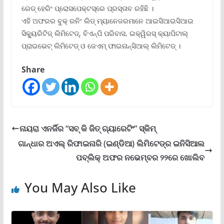
ରେଡ୍ ହେରିଂ ପ୍ରୋସପେକ୍ଟସ୍‌ରେ ପ୍ରସ୍ତାବ ରହିଛି ।
ଏହି ଅଫରର ବୁକ୍ ରନିଂ ଲିଡ୍ ମ୍ୟାନେଜରମାନେ ଆଇସିଆଇସିଆଇ
ସିକ୍ୟୁରିଟିଜ୍ ଲିମିଟେଡ୍‌, ବିଏନ୍‌ପି ପରିବାସ, ଇକ୍ୱିରସ୍ କ୍ୟାପିଟାଲ୍
ପ୍ରାଇଭେଟ୍ ଲିମିଟେଡ୍ ଓ ଜେଏମ୍ ଫାଇନାନ୍ସିଆଲ୍ ଲିମିଟେଡ୍ ।
Share
ନାୟରା ଏନର୍ଜିର “ସବ୍ କି ଜିତ୍ ଗ୍ୟାରେଟିଂ” ସ୍କିମ୍‌
ଗାନ୍ଧାର ଅଏଲ୍ ରିଫାଇନାରି (ଇଣ୍ଡିଆ) ଲିମିଟେଡ୍‌ର ଇନିସିଆଲ
ପବ୍ଲିକ୍ ଅଫର ନଭେମ୍ବର ୨୨ରେ ଖୋଲିବ
You May Also Like