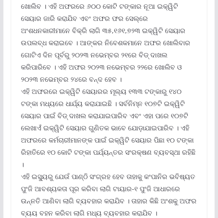
ଖୋଲିବ । ଏହି ଅଫରରେ ୬୦୦ କୋଟି ଟଙ୍କାର ନୂଆ ଇକ୍ୱିଟି
ସେୟାର ଜାରି କରାଯିବ ଏବଂ ଅଫର ଫର ସେଲ୍‌ରେ
ଅଂଶଧନକାରୀମାନେ ବିକ୍ରି ଲାଗି ୩୫,୧୬୧,୭୨୩ ଇକ୍ୱିଟି ସେୟାର
ଉପଲବ୍ଧ କରାଇବେ । ଆଙ୍କର ନିବେଶକମାନେ ଅଫର ଖୋଲିବାର
ଗୋଟିଏ ଦିନ ପୂର୍ବରୁ ୨୦୨୩ ନଭେମ୍ବର ୨୧ରେ ବିଡ୍ ଦାଖଲ
କରିପାରିବେ । ଏହି ଅଫର ୨୦୨୩ ନଭେମ୍ବର ୨୨ରେ ଖୋଲିବ ଓ
୨୦୨୩ ନଭେମ୍ବର ୨୪ରେ ବନ୍ଦ ହେବ ।
ଏହି ଅଫରରେ ଇକ୍ୱିଟି ସେୟାରର ମୂଲ୍ୟ ୧୩୩ ଟଙ୍କାରୁ ୧୪୦
ଟଙ୍କା ମଧ୍ୟରେ ଧାର୍ଯ୍ୟ କରାଯାଇଛି । ସର୍ବନିମ୍ନ ୧୦୭ଟି ଇକ୍ୱିଟି
ସେୟାର ପାଇଁ ବିଡ୍ ଦାଖଲ କରାଯାଇପାରିବ ଏବଂ ଏହା ପରେ ୧୦୭ଟି
ଲେଖାଏଁ ଇକ୍ୱିଟି ସେୟାର ଗୁଣିତକ ଭାବେ ଯୋଡ଼ାଯାଇପାରିବ । ଏହି
ଅଫରରେ କର୍ମଚାରୀମାନଙ୍କ ପାଇଁ ଇକ୍ୱିଟି ସେୟାର ପିଛା ୧୦ ଟଙ୍କା
ରିହାତିରେ ୧୦ କୋଟି ଟଙ୍କା ପର୍ଯ୍ୟନ୍ତର ସଂରକ୍ଷଣ ବ୍ୟବସ୍ଥା ରହିଛି
।
ଏହି ଇସ୍ୟୁରୁ ଯେଉଁ ପାଣ୍ଠି ସଂଗ୍ରହ ହେବ ତାହାକୁ କଂପାନିର ଭବିଷ୍ୟତ
ପୁଂଜି ଆବଶ୍ୟକତା ପୂର କରିବା ଲାଗି ଟାୟାର-୧ ପୁଂଜି ଆଧାରରେ
ଉନ୍ନତି ଆଣିବା ଲାଗି ବ୍ୟବହାର କରାଯିବ । ତାହାର କିଛି ଅଂଶକୁ ଅଫର
ବ୍ୟୟ ବହନ କରିବା ଲାଗି ମଧ୍ୟ ବ୍ୟବହାର କରାଯିବ ।