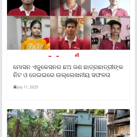
ମୋସନ ଏଜୁକେସନର ଛଅ ଜଣ ଛାତ୍ରଛାତ୍ରୀଙ୍କ
ନିଟ ଓ ଜେଇଇରେ ଉଲ୍ଲେଖନୀୟ ସଫଳତା
July 11, 2025