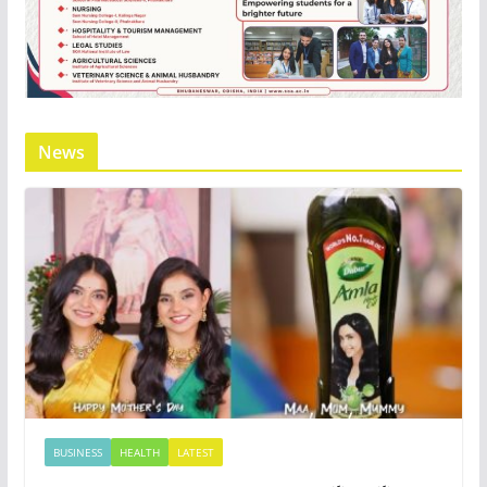
News
BUSINESS
HEALTH
LATEST