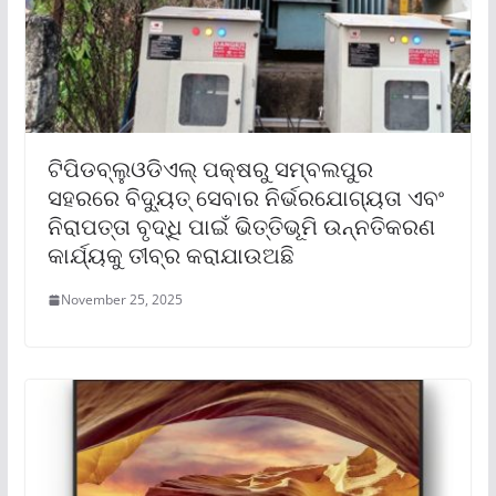
ଟିପିଡବ୍ଲୁଓଡିଏଲ୍ ପକ୍ଷରୁ ସମ୍ବଲପୁର
ସହରରେ ବିଦ୍ୟୁତ୍ ସେବାର ନିର୍ଭରଯୋଗ୍ୟତା ଏବଂ
ନିରାପତ୍ତା ବୃଦ୍ଧି ପାଇଁ ଭିତ୍ତିଭୂମି ଉନ୍ନତିକରଣ
କାର୍ଯ୍ୟକୁ ତୀବ୍ର କରାଯାଉଅଛି
November 25, 2025