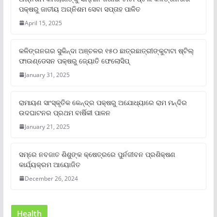
ପକ୍ଷରୁ ଜାତୀୟ ଅଗ୍ନିଶମ ସେବା ସପ୍ତାହ ପାଳିତ
April 15, 2025
କଳିଙ୍ଗନଗର ସୁକିନ୍ଦା ଅଞ୍ଚଳର ୧୫୦ ଛାତ୍ରଛାତ୍ରୀଙ୍କୁଟାଟା ଷ୍ଟିଲ୍
ଫାଉଣ୍ଡେସନ ପକ୍ଷରୁ ଜ୍ୟୋତି ଫେଲୋସିପ୍‌
January 31, 2025
ରାମାୟଣ ସାଂସ୍କୃତିକ କେନ୍ଦ୍ର ପକ୍ଷରୁ ଅଯୋଧ୍ୟାରେ ରାମ ମନ୍ଦିର
ଉଦଘାଟନର ପ୍ରଥମ ବାର୍ଷିକୀ ପାଳନ
January 21, 2025
ସମ୍‌ରେ ନବଜାତ ଶିଶୁଙ୍କ କ୍ଷେତ୍ରରେ ପୁର୍ନଜୀବନ ପ୍ରଶିକ୍ଷଣ
କାର୍ଯ୍ୟକ୍ରମ ଆୟୋଜିତ
December 26, 2024
Health