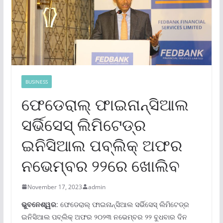
BUSINESS
ଫେଡେରାଲ୍ ଫାଇନାନ୍ସିଆଲ
ସର୍ଭିସେସ୍ ଲିମିଟେଡ୍‌ର
ଇନିସିଆଲ ପବ୍ଲିକ୍ ଅଫର
ନଭେମ୍ବର ୨୨ରେ ଖୋଲିବ
November 17, 2023
admin
ଭୁବନେଶ୍ୱର
: ଫେଡେରାଲ୍ ଫାଇନାନ୍ସିଆଲ ସର୍ଭିସେସ୍ ଲିମିଟେଡ୍‌ର
ଇନିସିଆଲ ପବ୍ଲିକ୍ ଅଫର ୨୦୨୩ ନଭେମ୍ବର ୨୨ ବୁଧବାର ଦିନ