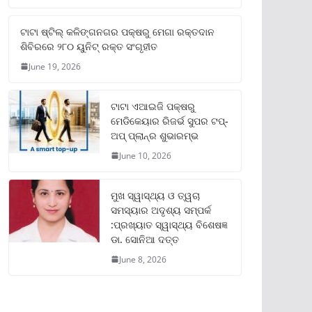
ଟାଟା ଷ୍ଟିଲ୍‌ କଳିଙ୍ଗନଗର ପକ୍ଷରୁ ମେଗା ରକ୍ତଦାନ
ଶିବିରରେ ୨୮୦ ୟୁନିଟ୍‌ ରକ୍ତ ସଂଗୃହୀତ
June 19, 2026
ଟାଟା ଏଆଇଜି ପକ୍ଷରୁ
ମେଡିକେୟାର ରିଜର୍ଭ ସୁପର ଟପ୍‌-
ଅପ୍ ପ୍ଲାନ୍‌ର ଶୁଭାରମ୍ଭ
June 10, 2026
ମୁଖ ସ୍ୱାସ୍ଥ୍ୟ ଓ ତ୍ୱଚା
ସମସ୍ୟାର ଅଦୃଶ୍ୟ ସମ୍ପର୍କ
:ପ୍ରଖ୍ୟାତ ସ୍ୱାସ୍ଥ୍ୟ ବିଶେଷଜ୍ଞ
ଡା. ସୋନିଆ ଦତ୍ତ
June 8, 2026