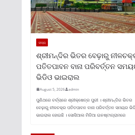
ରାଜ୍ୟ
ଶ୍ରୀମନ୍ଦିର ଭିତର ବେଢ଼ାରୁ ନୀଳଚକ
ପତିତପାବନ ବାନା ପରିବର୍ତ୍ତନ ସମ
ଭିଡିଓ ଭାଇରାଲ
August 5, 2026
admin
ପୁଣିଥରେ ଚର୍ଚ୍ଚାରେ ଶ୍ରୀକ୍ଷେତ୍ର ପୁରୀ । ଶ୍ରୀମନ୍ଦିର ଭିତର
ବେଢ଼ାରୁ ନୀଳଚକ୍ର ପତିତପାବନ ବାନା ପରିବର୍ତ୍ତନ ସମୟର ଭିଡ
ଭାଇରାଲ ହୋଇଛି । ସୋସିଆଲ ମିଡିଆ ଇନଷ୍ଟାଗ୍ରାମରେ