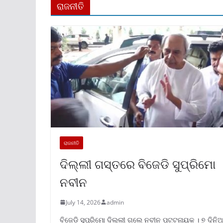
ରାଜନୀତି
ରାଜନୀତି
ଦିଲ୍ଲୀ ଗସ୍ତରେ ବିଜେଡି ସୁପ୍ରିମୋ
ନବୀନ
July 14, 2026
admin
ବିଜେଡି ସୁପ୍ରିମୋ ଦିଲ୍ଲୀ ଗଲେ ନବୀନ ପଟ୍ଟନାୟକ । ୭ ଦିନି