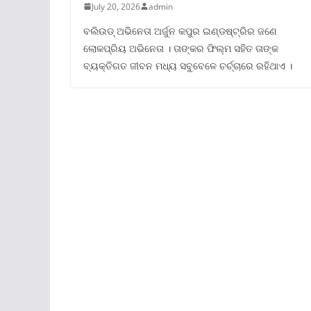
July 20, 2026
admin
ବଲିଉଡ୍ ଅଭିନେତା ଅର୍ଜୁନ କପୁର ଇଣ୍ଡଷ୍ଟ୍ରିର ଜଣେ
ଲୋକପ୍ରିୟ ଅଭିନେତା । ତାଙ୍କର ଫିଲ୍ମ ସହିତ ତାଙ୍କ
ବ୍ୟକ୍ତିଗତ ଜୀବନ ମଧ୍ୟ ସବୁବେଳେ ଚର୍ଚ୍ଚାରେ ରହିଥାଏ ।