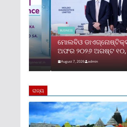
BUSINESS
ମୋଲବିଓ ଡାଏଗ୍ନୋଷ୍ଟିକ୍ସ ଲିମିଟେ
ଅଫର ୨୦୨୬ ଅଗଷ୍ଟ ୧୦, ସୋମବ
August 7, 2026
admin
ରାଜ୍ୟ