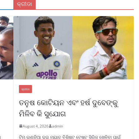
କ୍ରୀଡା
କ୍ରୀଡା
ତନୁଷ କୋଟିୟନ ଏବଂ ହର୍ଷ ଦୁବେଙ୍କୁ
ମିଳିବ କି ସୁଯୋଗ
August 4, 2026
admin
ଆ
ଟିମ୍ ଇଣ୍ଡିଆ ଦୁଇ ମ୍ୟାଚ୍ ବିଶିଷ୍ଟ ଟେଷ୍ଟ ସିରିଜ ଖେଳିବା ପାଇଁ