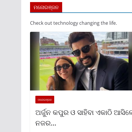
ମନୋରଞ୍ଜନ
Check out technology changing the life.
ମନୋରଞ୍ଜନ
ଅର୍ଜୁନ କପୁର ଓ ସାହିବା ଏକାଠି ଆସିଲ
ନଜର…