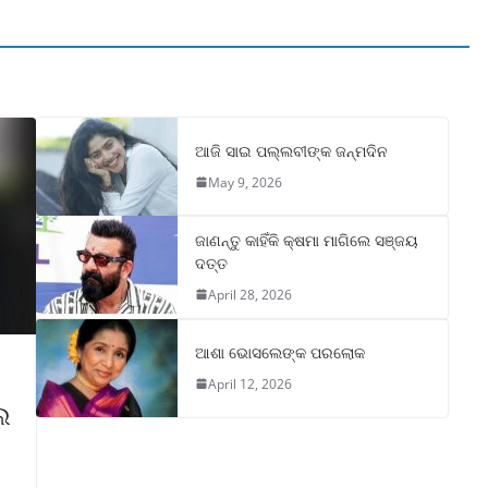
ଆଜି ସାଇ ପଲ୍ଲବୀଙ୍କ ଜନ୍ମଦିନ
May 9, 2026
ଜାଣନ୍ତୁ କାହିଁକି କ୍ଷମା ମାଗିଲେ ସଞ୍ଜୟ
ଦତ୍ତ
April 28, 2026
ଆଶା ଭୋସଲେଙ୍କ ପରଲୋକ
April 12, 2026
େ