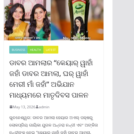
BUSINESS
HEALTH
LATEST
ଡାବର ଆମଲାର “କେୟାର୍ ୱାହାଁ
ଜହାଁ ଡାବର ଆମଲା, ଘର୍ ୱାହାଁ
ମେରୀ ମାଁ ଜହାଁ” ଅଭିଯାନ
ମାଧ୍ୟମରେ ମାତୃଦିବସ ପାଳନ
May 13, 2026
admin
ଭୁବନେଶ୍ୱର: ଡାବର ଆମଲା ହେୟାର ଅଏଲ୍ ପକ୍ଷରୁ
ଲୋକପ୍ରିୟ ଗାୟିକା ଯୁଗଳ ଅନ୍ତରା ନନ୍ଦୀ ଏବଂ ଅଙ୍କିତା
ନନ୍ଦୀଙ୍କୁ ନେଇ “କେୟାର୍ ୱାହାଁ ଜହାଁ ଡାବର ଆମଲା,