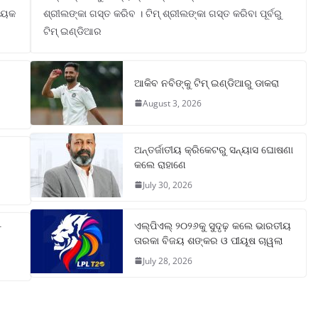
ନାୟକ
ଶ୍ରୀଲଙ୍କା ଗସ୍ତ କରିବ । ଟିମ୍ ଶ୍ରୀଲଙ୍କା ଗସ୍ତ କରିବା ପୂର୍ବରୁ
ଟିମ୍ ଇଣ୍ଡିଆର
ଆକିବ ନବିଙ୍କୁ ଟିମ୍ ଇଣ୍ଡିଆରୁ ଡାକରା
August 3, 2026
ଅନ୍ତର୍ଜାତୀୟ କ୍ରିକେଟରୁ ସନ୍ୟାସ ଘୋଷଣା
କଲେ ରାହାଣେ
July 30, 2026
ଏଲ୍‌ପିଏଲ୍ ୨୦୨୬କୁ ସୁଦୃଢ଼ କଲେ ଭାରତୀୟ
୮
ତାରକା ବିଜୟ ଶଙ୍କର ଓ ପୀୟୂଷ ଚାୱଲା
July 28, 2026