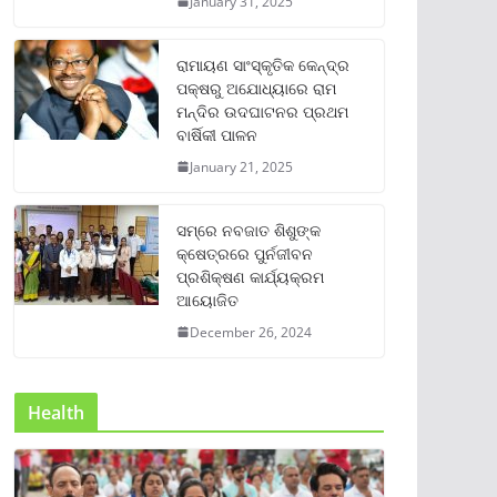
January 31, 2025
ରାମାୟଣ ସାଂସ୍କୃତିକ କେନ୍ଦ୍ର
ପକ୍ଷରୁ ଅଯୋଧ୍ୟାରେ ରାମ
ମନ୍ଦିର ଉଦଘାଟନର ପ୍ରଥମ
ବାର୍ଷିକୀ ପାଳନ
January 21, 2025
ସମ୍‌ରେ ନବଜାତ ଶିଶୁଙ୍କ
କ୍ଷେତ୍ରରେ ପୁର୍ନଜୀବନ
ପ୍ରଶିକ୍ଷଣ କାର୍ଯ୍ୟକ୍ରମ
ଆୟୋଜିତ
December 26, 2024
Health