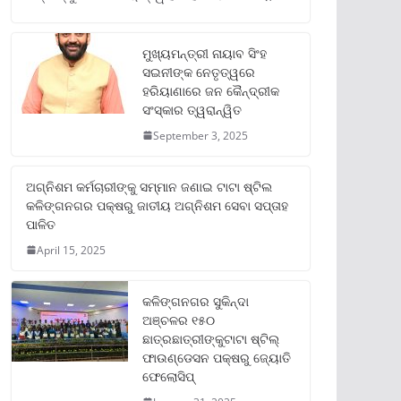
ମୁଖ୍ୟମନ୍ତ୍ରୀ ନାୟାବ ସିଂହ
ସଇନୀଙ୍କ ନେତୃତ୍ୱରେ
ହରିୟାଣାରେ ଜନ କୈନ୍ଦ୍ରୀକ
ସଂସ୍କାର ତ୍ୱରାନ୍ୱିତ
September 3, 2025
ଅଗ୍ନିଶମ କର୍ମଚାରୀଙ୍କୁ ସମ୍ମାନ ଜଣାଇ ଟାଟା ଷ୍ଟିଲ
କଳିଙ୍ଗନଗର ପକ୍ଷରୁ ଜାତୀୟ ଅଗ୍ନିଶମ ସେବା ସପ୍ତାହ
ପାଳିତ
April 15, 2025
କଳିଙ୍ଗନଗର ସୁକିନ୍ଦା
ଅଞ୍ଚଳର ୧୫୦
ଛାତ୍ରଛାତ୍ରୀଙ୍କୁଟାଟା ଷ୍ଟିଲ୍
ଫାଉଣ୍ଡେସନ ପକ୍ଷରୁ ଜ୍ୟୋତି
ଫେଲୋସିପ୍‌