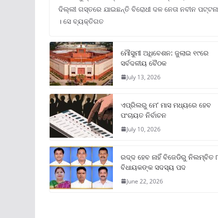
ଦିଲ୍ଲୀ ଗସ୍ତରେ ଯାଇଛନ୍ତି ବିରୋଧୀ ଦଳ ନେତା ନବୀନ ପଟ୍ଟ
। ସେ ବ୍ୟକ୍ତିଗତ
ମୌସୁମୀ ଅଧିବେଶନ: ଜୁଲାଇ ୧୯ରେ
ସର୍ବଦଳୀୟ ବୈଠକ
July 13, 2026
ଏପ୍ରିଲରୁ ମେ’ ମାସ ମଧ୍ୟରେ ହେବ
ପଂଚାୟତ ନିର୍ବାଚନ
July 10, 2026
ରଦ୍ଦ ହେବ ନାହିଁ ବିଜେଡିରୁ ନିଲମ୍ବିତ 
ବିଧାୟକଙ୍କ ସଦସ୍ୟ ପଦ
June 22, 2026