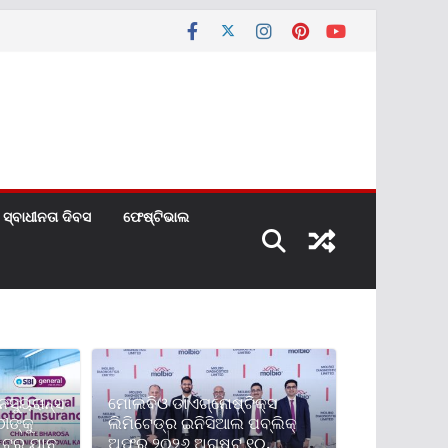
ସ୍ବାଧୀନତା ଦିବସ
ଫେଷ୍ଟିଭାଲ
୍ୟୁରାନ୍ସ
ମୋଲବିଓ ଡାଏଗ୍ନୋଷ୍ଟିକ୍ସ
ୀଙ୍କୁ
ଲିମିଟେଡ୍‌ର ଇନିସିଆଲ ପବ୍ଲିକ୍
ୋଟର ଯାନ
ଅଫର ୨୦୨୬ ଅଗଷ୍ଟ ୧୦,