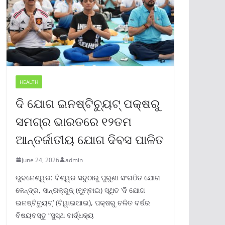
HEALTH
ଦି ଯୋଗ ଇନଷ୍ଟିଚ୍ୟୁଟ୍ ପକ୍ଷରୁ
ସମଗ୍ର ଭାରତରେ ୧୨ତମ
ଆନ୍ତର୍ଜାତୀୟ ଯୋଗ ଦିବସ ପାଳିତ
June 24, 2026
admin
ଭୁବନେଶ୍ୱର: ବିଶ୍ୱର ସବୁଠାରୁ ପୁରୁଣା ସଂଗଠିତ ଯୋଗ
କେନ୍ଦ୍ର, ସାନ୍ତାକ୍ରୁଜ୍ (ମୁମ୍ବାଇ) ସ୍ଥିତ ‘ଦି ଯୋଗ
ଇନଷ୍ଟିଚ୍ୟୁଟ୍‌’ (ଟିୱାଇଆଇ), ପକ୍ଷରୁ ଚଳିତ ବର୍ଷର
ବିଷୟବସ୍ତୁ “ସୁସ୍ଥ ବାର୍ଦ୍ଧକ୍ୟ