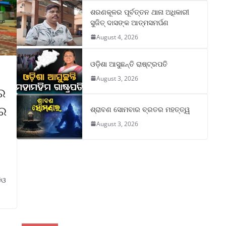
ଶରଣକୂଳର ପୂର୍ବତ୍ତନ ଥାନା ଅଧିକାରୀ
ସୁଜିତ୍ ଦାସଙ୍କ ଆତ୍ମସମର୍ପଣ
August 4, 2026
ଓଡ଼ିଶା ଆସୁଛନ୍ତି ରାଷ୍ଟ୍ରପତି
August 3, 2026
୍ର
ୟର
ଶ୍ରାବଣ ସୋମବାର ବ୍ରତର ମହତ୍ତ୍ୱ
August 3, 2026
ିଓ