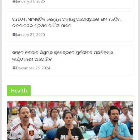
January 31, 2025
ରାମାୟଣ ସାଂସ୍କୃତିକ କେନ୍ଦ୍ର ପକ୍ଷରୁ ଅଯୋଧ୍ୟାରେ ରାମ ମନ୍ଦିର
ଉଦଘାଟନର ପ୍ରଥମ ବାର୍ଷିକୀ ପାଳନ
January 21, 2025
ସମ୍‌ରେ ନବଜାତ ଶିଶୁଙ୍କ କ୍ଷେତ୍ରରେ ପୁର୍ନଜୀବନ ପ୍ରଶିକ୍ଷଣ
କାର୍ଯ୍ୟକ୍ରମ ଆୟୋଜିତ
December 26, 2024
Health