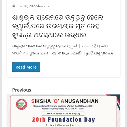
June 28, 2022
admin
ଶାଶୁଙ୍କ ପ୍ରେମରେ ଉବୁଡୁବୁ ହେଲେ
ଜ୍ୱାଇଁ,ପରେ ଉଭୟଙ୍କ ମୃତ ଦେହ
ଝୁଲନ୍ତା ଅବସ୍ଥାରେ ଉଦ୍ଧାର
ଶାଶୁଙ୍କ ପ୍ରେମରେ ଉବୁଡୁବୁ ହେଲେ ଜ୍ୱାଇଁ | ପରେ ଏହି ପ୍ରେମ
ସଂପର୍କ ଏକ ଦୁଃଖଦ ଘଟଣା ସହ ସମାପ୍ତ ହୋଇଛି । ଦୁହେଁ ଘରୁ ପଳାଇବା
Read More
← Previous