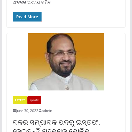
ଅଂଚଳର ଅସହାୟ ଗରିବ
Read More
LATEST
ରାଜନୀତି
June 30, 2022
admin
ଦଳର ସମ୍ପାଦକ ପଦରୁ ଇସ୍ତଫା
ଦେଇଛନ୍ତି ମହମ୍ମଦ ମୋକିମ୍