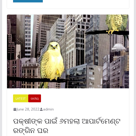
LATEST
ଜାତୀୟ
June 28, 2022
admin
ପକ୍ଷୀଙ୍କ ପାଇଁ ୬ମହଲା ଆପାର୍ଟମେଣ୍ଟ
ରଙ୍ଗିନ ଘର