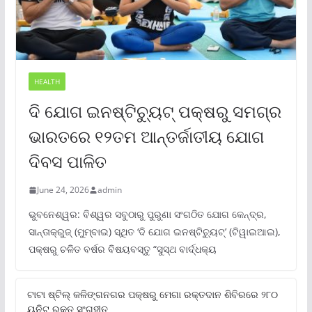
HEALTH
ଦି ଯୋଗ ଇନଷ୍ଟିଚ୍ୟୁଟ୍ ପକ୍ଷରୁ ସମଗ୍ର
ଭାରତରେ ୧୨ତମ ଆନ୍ତର୍ଜାତୀୟ ଯୋଗ
ଦିବସ ପାଳିତ
June 24, 2026
admin
ଭୁବନେଶ୍ୱର: ବିଶ୍ୱର ସବୁଠାରୁ ପୁରୁଣା ସଂଗଠିତ ଯୋଗ କେନ୍ଦ୍ର,
ସାନ୍ତାକ୍ରୁଜ୍ (ମୁମ୍ବାଇ) ସ୍ଥିତ ‘ଦି ଯୋଗ ଇନଷ୍ଟିଚ୍ୟୁଟ୍‌’ (ଟିୱାଇଆଇ),
ପକ୍ଷରୁ ଚଳିତ ବର୍ଷର ବିଷୟବସ୍ତୁ “ସୁସ୍ଥ ବାର୍ଦ୍ଧକ୍ୟ
ଟାଟା ଷ୍ଟିଲ୍‌ କଳିଙ୍ଗନଗର ପକ୍ଷରୁ ମେଗା ରକ୍ତଦାନ ଶିବିରରେ ୨୮୦
ୟୁନିଟ୍‌ ରକ୍ତ ସଂଗୃହୀତ