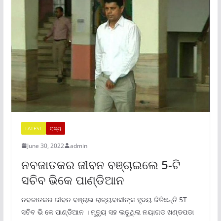
LATEST
ରାଜ୍ୟ
June 30, 2022
admin
ନବଜାତକର ଜୀବନ ବଞ୍ଚାଇଲେ 5-ଟି
ସଚିବ ଭିକେ ପାଣ୍ଡିଆନ
ନବଜାତକର ଜୀବନ ବଞ୍ଚାଇ ରାଜ୍ୟବାସୀଙ୍କ ହୃଦୟ ଜିତିଛନ୍ତି 5T
ସଚିବ ଭି କେ ପାଣ୍ଡିଆନ । ମୃତ୍ୟୁ ସହ ଲଢୁଥିଲା ନୟାଗଡ ଖଣ୍ଡପଡା