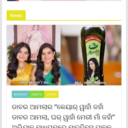
News
BUSINESS
HEALTH
LATEST
ଡାବର ଆମଲାର “କେୟାର୍ ୱାହାଁ ଜହାଁ
ଡାବର ଆମଲା, ଘର୍ ୱାହାଁ ମେରୀ ମାଁ ଜହାଁ”
ଅଭିଯାନ ମାଧ୍ୟମରେ ମାତୃଦିବସ ପାଳନ