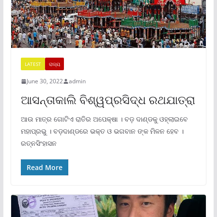
LATEST
ରାଜ୍ୟ
June 30, 2022
admin
ଆସନ୍ତାକାଲି ବିଶ୍ୱପ୍ରସିଦ୍ଧ ରଥଯାତ୍ରା
ଆଉ ମାତ୍ର ଗୋଟିଏ ରାତିର ଅପେକ୍ଷା । ବଡ଼ ଦାଣ୍ଡକୁ ଓହ୍ଲାଇବେ
ମହାପ୍ରଭୁ । ବଡ଼ଦାଣ୍ଡରେ ଭକ୍ତ ଓ ଭଗବାନ ଙ୍କ ମିଳନ ହେବ ।
ରତ୍ନସିଂହାସନ
Read More