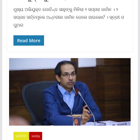
ମୁଖ୍ୟ ଅଭିଯୁକ୍ତ ଗୋବିନ୍ଦ ସାହୁଙ୍କୁ ମିଳିଲା ୨ ସପ୍ତାହ ଜାମିନ । ୨
ସପ୍ତାହ ସର୍ତ୍ତମୂଳକ ଅନ୍ତରୀଣ ଜାମିନ ଦେଲେ ହାଇକୋର୍ଟ । ସ୍ତ୍ରୀ ଓ
ପୁଅର
Read More
LATEST
ଜାତୀୟ