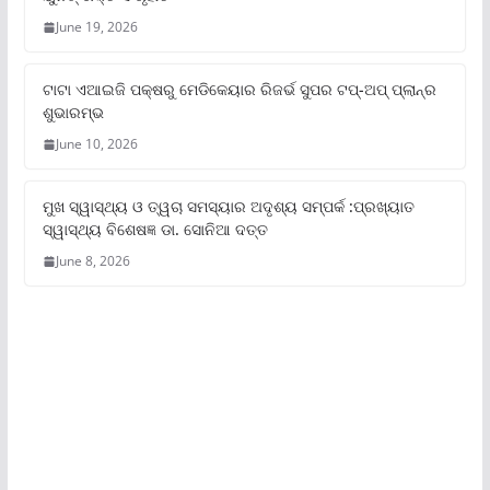
June 19, 2026
ଟାଟା ଏଆଇଜି ପକ୍ଷରୁ ମେଡିକେୟାର ରିଜର୍ଭ ସୁପର ଟପ୍‌-ଅପ୍ ପ୍ଲାନ୍‌ର
ଶୁଭାରମ୍ଭ
June 10, 2026
ମୁଖ ସ୍ୱାସ୍ଥ୍ୟ ଓ ତ୍ୱଚା ସମସ୍ୟାର ଅଦୃଶ୍ୟ ସମ୍ପର୍କ :ପ୍ରଖ୍ୟାତ
ସ୍ୱାସ୍ଥ୍ୟ ବିଶେଷଜ୍ଞ ଡା. ସୋନିଆ ଦତ୍ତ
June 8, 2026