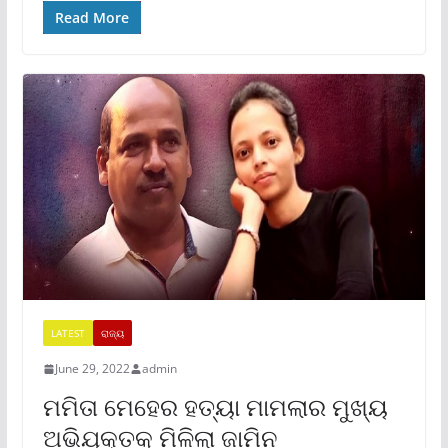
Read More
LATEST
ରାଜ୍ୟ
June 29, 2022
admin
ମମିତା ମେହେର ହତ୍ୟା ମାମଲାର ମୁଖ୍ୟ
ଅଭିଯୁକ୍ତକୁ ମିଳିଲା ଜାମିନ