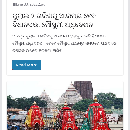
June 30, 2022
admin
ଜୁଲାଇ ୨ ତାରିଖରୁ ଆରମ୍ଭ ହେବ
ବିଧାନସଭା ମୌସୁମୀ ଅଧିବେଶନ
ଆସନ୍ତା ଜୁଲାଇ ୨ ତାରିଖରୁ ଆରମ୍ଭ ହେବାକୁ ଯାଉଛି ବିଧାନସଭା
ମୌସୁମୀ ଅଧିବେଶନ । ତେବେ ମୌସୁମୀ ଆରମ୍ଭ ସମୟରେ ଯାନବାହନ
ଚଳାଚଳ ଉପରେ କଟକଣା ଲାଗିବ
Read More