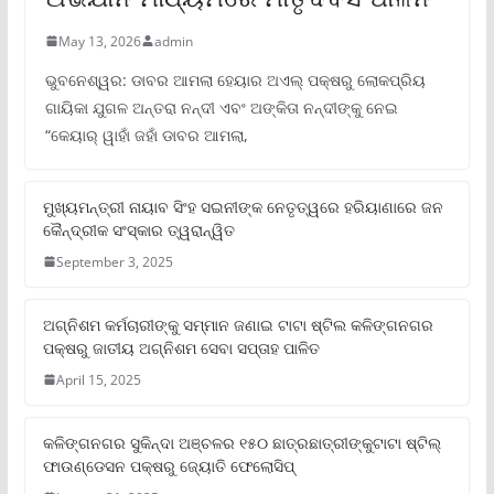
May 13, 2026
admin
ଭୁବନେଶ୍ୱର: ଡାବର ଆମଲା ହେୟାର ଅଏଲ୍ ପକ୍ଷରୁ ଲୋକପ୍ରିୟ
ଗାୟିକା ଯୁଗଳ ଅନ୍ତରା ନନ୍ଦୀ ଏବଂ ଅଙ୍କିତା ନନ୍ଦୀଙ୍କୁ ନେଇ
“କେୟାର୍ ୱାହାଁ ଜହାଁ ଡାବର ଆମଲା,
ମୁଖ୍ୟମନ୍ତ୍ରୀ ନାୟାବ ସିଂହ ସଇନୀଙ୍କ ନେତୃତ୍ୱରେ ହରିୟାଣାରେ ଜନ
କୈନ୍ଦ୍ରୀକ ସଂସ୍କାର ତ୍ୱରାନ୍ୱିତ
September 3, 2025
ଅଗ୍ନିଶମ କର୍ମଚାରୀଙ୍କୁ ସମ୍ମାନ ଜଣାଇ ଟାଟା ଷ୍ଟିଲ କଳିଙ୍ଗନଗର
ପକ୍ଷରୁ ଜାତୀୟ ଅଗ୍ନିଶମ ସେବା ସପ୍ତାହ ପାଳିତ
April 15, 2025
କଳିଙ୍ଗନଗର ସୁକିନ୍ଦା ଅଞ୍ଚଳର ୧୫୦ ଛାତ୍ରଛାତ୍ରୀଙ୍କୁଟାଟା ଷ୍ଟିଲ୍
ଫାଉଣ୍ଡେସନ ପକ୍ଷରୁ ଜ୍ୟୋତି ଫେଲୋସିପ୍‌