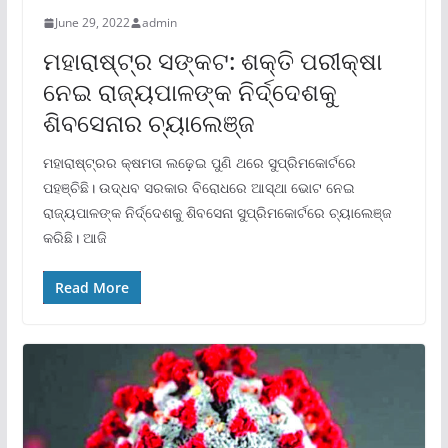
June 29, 2022
admin
ମହାରାଷ୍ଟ୍ର ସଙ୍କଟ: ଶକ୍ତି ପରୀକ୍ଷା
ନେଇ ରାଜ୍ୟପାଳଙ୍କ ନିର୍ଦ୍ଦେଶକୁ
ଶିବସେନାର ଚ୍ୟାଲେଞ୍ଜ
ମହାରାଷ୍ଟ୍ରର କ୍ଷମତା ଲଢ଼େଇ ପୁଣି ଥରେ ସୁପ୍ରିମକୋର୍ଟରେ
ପହଞ୍ଚିଛି। ଉଦ୍ଧବ ସରକାର ବିରୋଧରେ ଆସ୍ଥା ଭୋଟ ନେଇ
ରାଜ୍ୟପାଳଙ୍କ ନିର୍ଦ୍ଦେଶକୁ ଶିବସେନା ସୁପ୍ରିମକୋର୍ଟରେ ଚ୍ୟାଲେଞ୍ଜ
କରିଛି। ଆଜି
Read More