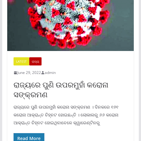
LATEST
ରାଜ୍ୟ
June 29, 2022
admin
ରାଜ୍ୟରେ ପୁଣି ଉପରମୁହାଁ କରୋନା
ସଙ୍କ୍ରମଣ
ରାଜ୍ୟରେ ପୁଣି ଉପରମୁହାଁ କରୋନା ସଙ୍କ୍ରମଣ । ଦିନକରେ ୧୬୧
କରୋନା ଆକ୍ରାନ୍ତ ଚିହ୍ନଟ ହୋଇଛନ୍ତି । ଲୋକାଲରୁ ୬୬ କରୋନା
ଆକ୍ରାନ୍ତ ଚିହ୍ନଟ ହୋଇଥିବାବେଳେ କ୍ୱାରେଣ୍ଟିନରୁ
Read More