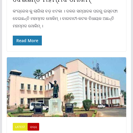
କଂଗ୍ରେସ କୁ ଲାଗିଲା ବଡ଼ ଝଟକା । ଦଳର ସମ୍ପାଦକ ପଦରୁ ଇସ୍ତଫା
ଦେଇଛନ୍ତି ମହମ୍ମଦ ମୋକିମ୍ । ବାରବାଟୀ-କଟକ ବିଧାୟକ ଅଛନ୍ତି
ମହମ୍ମଦ ମୋକିମ୍ ।
Read More
LATEST
ରାଜ୍ୟ