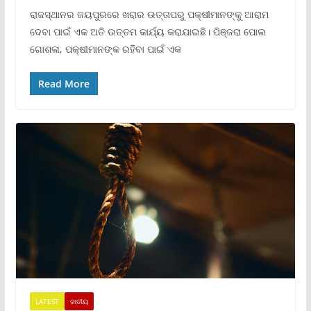
ରାଜସ୍ଥାନର ଜୟପୁରରେ ଖରାର ଉତ୍ତାପରୁ ପକ୍ଷୀମାନଙ୍କୁ ଆରାମ
ଦେବା ପାଇଁ ଏକ ଅତି ଉତ୍ତମ କାର୍ଯ୍ୟ କରାଯାଇଛି। ପିଞ୍ଜରା ପୋଲ
ଗୋଶଳା, ପକ୍ଷୀମାନଙ୍କ ରହିବା ପାଇଁ ଏକ
Read More
LATEST
ଜାତୀୟ