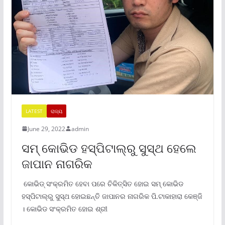
LATEST
ରାଜ୍ୟ
June 29, 2022
admin
ସମ୍ କୋଭିଡ ହସ୍ପିଟାଲ୍‌ରୁ ସୁସ୍ଥ ହେଲେ
ଜାପାନ ନାଗରିକ
କୋଭିଡ୍ ସଂକ୍ରମିତ ହେବା ପରେ ଚିକିତ୍ସିତ ହୋଇ ସମ୍ କୋଭିଡ
ହସ୍ପିଟାଲ୍‌ରୁ ସୁସ୍ଥ ହୋଇଛନ୍ତି ଜାପାନର ନାଗରିକ ପି.ଟାକାହାରା କେଞ୍ଜି
। କୋଭିଡ ସଂକ୍ରମିତ ହୋଇ ଶ୍ରୀ