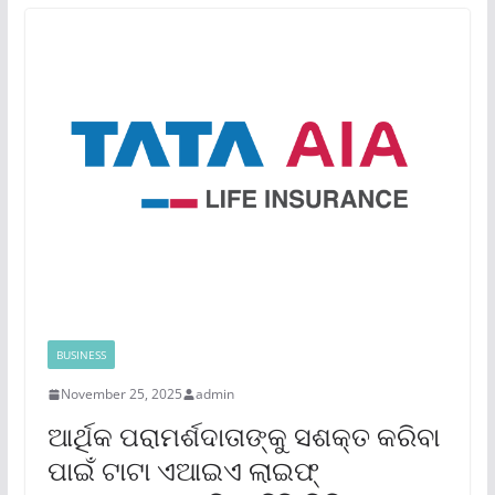
BUSINESS
November 25, 2025
admin
ଆର୍ଥିକ ପରାମର୍ଶଦାତାଙ୍କୁ ସଶକ୍ତ କରିବା
ପାଇଁ ଟାଟା ଏଆଇଏ ଲାଇଫ୍