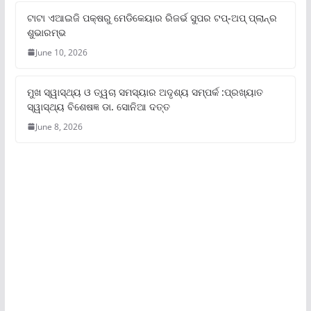
ଟାଟା ଏଆଇଜି ପକ୍ଷରୁ ମେଡିକେୟାର ରିଜର୍ଭ ସୁପର ଟପ୍‌-ଅପ୍ ପ୍ଲାନ୍‌ର
ଶୁଭାରମ୍ଭ
June 10, 2026
ମୁଖ ସ୍ୱାସ୍ଥ୍ୟ ଓ ତ୍ୱଚା ସମସ୍ୟାର ଅଦୃଶ୍ୟ ସମ୍ପର୍କ :ପ୍ରଖ୍ୟାତ
ସ୍ୱାସ୍ଥ୍ୟ ବିଶେଷଜ୍ଞ ଡା. ସୋନିଆ ଦତ୍ତ
June 8, 2026