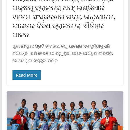
ପକ୍ଷରୁ ବ୍ରାଇଡ୍‌ସ୍ ଅଫ୍ ଇଣ୍ଡିଆର
୧୫ତମ ସଂସ୍କରଣର ଭବ୍ୟ ଉନ୍ମୋଚନ,
ଭାରତର ବିବିଧ ବ୍ରାଇଡାଲ୍ ଐତିହର
ପାଳନ
ଭୁବନେଶ୍ୱର: ପ୍ରତି ଭାରତୀୟ ବଧୂ, ଭାବନାର ଏକ ଦୁନିଆକୁ ଧରି
ରଖିଥାନ୍ତି। ତାହା ହେଉଛି ସେ ବଢ଼ୁଥିବା ବେଳେ ଦେଖିଥିବା ରୀତିନୀତି,
ସେ ଆଣିଥିବା ସଂସ୍କୃତି, ତାଙ୍କ
Read More