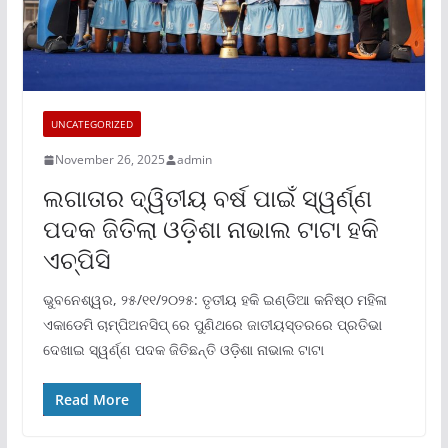
UNCATEGORIZED
November 26, 2025
admin
ଲଗାତାର ଦ୍ୱିତୀୟ ବର୍ଷ ପାଇଁ ସ୍ୱର୍ଣ୍ଣ
ପଦକ ଜିତିଲା ଓଡ଼ିଶା ନାଭାଲ ଟାଟା ହକି
ଏଚ୍‌ପିସି
ଭୁବନେଶ୍ୱର, ୨୫/୧୧/୨୦୨୫: ତୃତୀୟ ହକି ଇଣ୍ଡିଆ କନିଷ୍ଠ ମହିଳା
ଏକାଡେମି ଚାମ୍ପିଅନସିପ୍ ରେ ପୁଣିଥରେ ଜାତୀୟସ୍ତରରେ ପ୍ରତିଭା
ଦେଖାଇ ସ୍ୱର୍ଣ୍ଣ ପଦକ ଜିତିଛନ୍ତି ଓଡ଼ିଶା ନାଭାଲ ଟାଟା
Read More