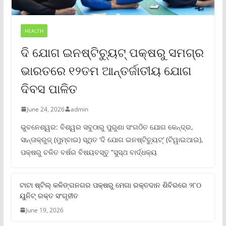
HEALTH
ଦି ଯୋଗ ଇନଷ୍ଟିଚ୍ୟୁଟ୍ ପକ୍ଷରୁ ସମଗ୍ର
ଭାରତରେ ୧୨ତମ ଆନ୍ତର୍ଜାତୀୟ ଯୋଗ
ଦିବସ ପାଳିତ
June 24, 2026
admin
ଭୁବନେଶ୍ୱର: ବିଶ୍ୱର ସବୁଠାରୁ ପୁରୁଣା ସଂଗଠିତ ଯୋଗ କେନ୍ଦ୍ର,
ସାନ୍ତାକ୍ରୁଜ୍ (ମୁମ୍ବାଇ) ସ୍ଥିତ ‘ଦି ଯୋଗ ଇନଷ୍ଟିଚ୍ୟୁଟ୍‌’ (ଟିୱାଇଆଇ),
ପକ୍ଷରୁ ଚଳିତ ବର୍ଷର ବିଷୟବସ୍ତୁ “ସୁସ୍ଥ ବାର୍ଦ୍ଧକ୍ୟ
ଟାଟା ଷ୍ଟିଲ୍‌ କଳିଙ୍ଗନଗର ପକ୍ଷରୁ ମେଗା ରକ୍ତଦାନ ଶିବିରରେ ୨୮୦
ୟୁନିଟ୍‌ ରକ୍ତ ସଂଗୃହୀତ
June 19, 2026