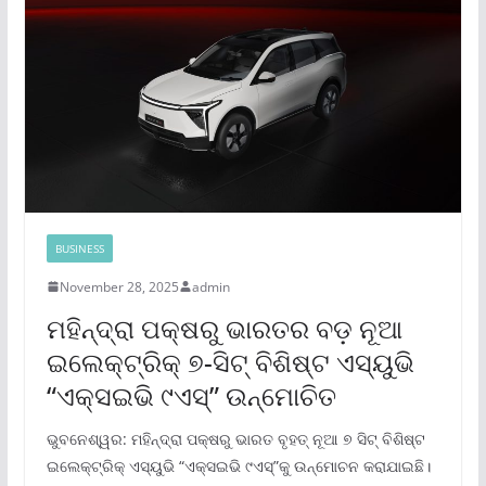
BUSINESS
November 28, 2025
admin
ମହିନ୍ଦ୍ରା ପକ୍ଷରୁ ଭାରତର ବଡ଼ ନୂଆ
ଇଲେକ୍ଟ୍ରିକ୍ ୭-ସିଟ୍ ବିଶିଷ୍ଟ ଏସ୍‌ୟୁଭି
“ଏକ୍ସଇଭି ୯ଏସ୍‌” ଉନ୍ମୋଚିତ
ଭୁବନେଶ୍ୱର: ମହିନ୍ଦ୍ରା ପକ୍ଷରୁ ଭାରତ ବୃହତ୍ ନୂଆ ୭ ସିଟ୍ ବିଶିଷ୍ଟ
ଇଲେକ୍ଟ୍ରିକ୍ ଏସ୍‌ୟୁଭି “ଏକ୍ସଇଭି ୯ଏସ୍‌”କୁ ଉନ୍ମୋଚନ କରାଯାଇଛି।