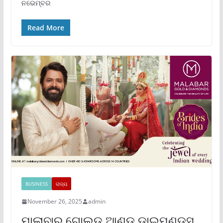
ନଭେମ୍ବର
Read More
BUSINESS
ରାଜ୍ୟ
November 26, 2025
admin
ମାଲାବାର ଗୋଲ୍ଡ ଆଣ୍ଡ୍ ଡାଇମଣ୍ଡ୍‌ସ