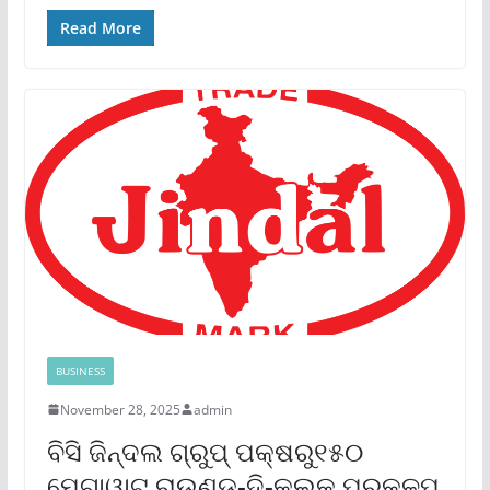
Read More
BUSINESS
November 28, 2025
admin
ବିସି ଜିନ୍ଦଲ ଗ୍ରୁପ୍ ପକ୍ଷରୁ୧୫୦
ମେଗାୱାଟ୍ ରାଉଣ୍ଡ-ଦି-କ୍ଲକ୍ ପ୍ରକଳ୍ପ