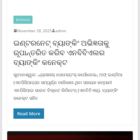
BUSINESS
November 28, 2025
admin
ଇଣ୍ଟରନେଟ୍ ବ୍ୟାଙ୍କିଂ ଅଭିଜ୍ଞତାକୁ
ରୂପାନ୍ତରିତ କରିବ ଏନବିବିଏଲର
ବ୍ୟାଙ୍କିଂ କନେକ୍ଟ
ଭୁବନେଶ୍ୱର: ନ୍ୟାସନାଲ୍ ପେମେଣ୍ଟସ୍ କର୍ପୋରେସନ୍ ଅଫ୍ ଇଣ୍ଡିଆ
(ଏନପିସିଆଇ)ର ସମ୍ପୂର୍ଣ୍ଣ ମାଲିକାନା ଥିବା ସହାୟକ କମ୍ପାନୀ
ଏନପିସିଆଇ ଭାରତ ବିଲ୍‌ପେ’ ଲିମିଟେଡ୍ (ଏନବିବିଏଲ୍‌), ବ୍ୟାଙ୍କିଂ
କନେକ୍ଟ ସହିତ
Read More