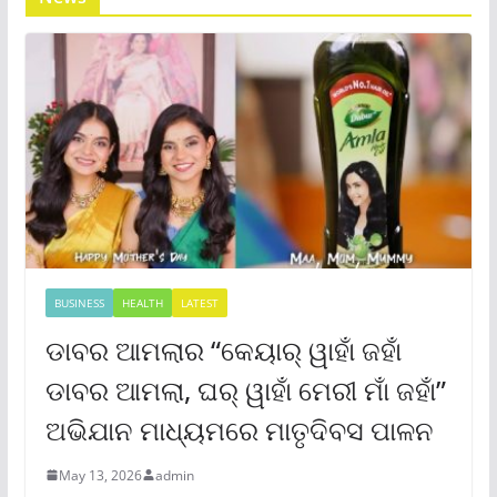
BUSINESS
HEALTH
LATEST
ଡାବର ଆମଲାର “କେୟାର୍ ୱାହାଁ ଜହାଁ
ଡାବର ଆମଲା, ଘର୍ ୱାହାଁ ମେରୀ ମାଁ ଜହାଁ”
ଅଭିଯାନ ମାଧ୍ୟମରେ ମାତୃଦିବସ ପାଳନ
May 13, 2026
admin