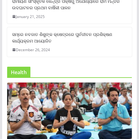
ରାମାୟଣ ସାଂସ୍କୃତିକ କେନ୍ଦ୍ର ପକ୍ଷରୁ ଅଯୋଧ୍ୟାରେ ରାମ ମନ୍ଦିର
ଉଦଘାଟନର ପ୍ରଥମ ବାର୍ଷିକୀ ପାଳନ
January 21, 2025
ସମ୍‌ରେ ନବଜାତ ଶିଶୁଙ୍କ କ୍ଷେତ୍ରରେ ପୁର୍ନଜୀବନ ପ୍ରଶିକ୍ଷଣ
କାର୍ଯ୍ୟକ୍ରମ ଆୟୋଜିତ
December 26, 2024
Health