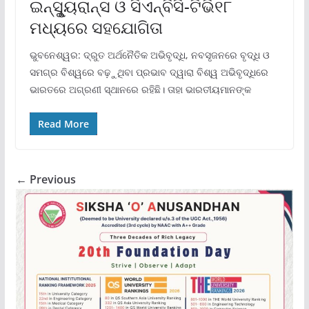
ଇନ୍‌ସୁୃ୍ୟରାନ୍ସ ଓ ସିଏନ୍‌ବିସି-ଟିଭି୧୮
ମଧ୍ୟରେ ସହଯୋଗିତା
ଭୁବନେଶ୍ୱର: ଦ୍ରୁତ ଅର୍ଥନୈତିକ ଅଭିବୃଦ୍ଧି, ନବସୃଜନରେ ବୃଦ୍ଧି ଓ
ସମଗ୍ର ବିଶ୍ୱରେ ବଢ଼ୁଥିବା ପ୍ରଭାବ ଦ୍ୱାରା ବିଶ୍ୱ ଅଭିବୃଦ୍ଧିରେ
ଭାରତରେ ଅଗ୍ରଣୀ ସ୍ଥାନରେ ରହିଛି। ତାହା ଭାରତୀୟମାନଙ୍କ
Read More
← Previous