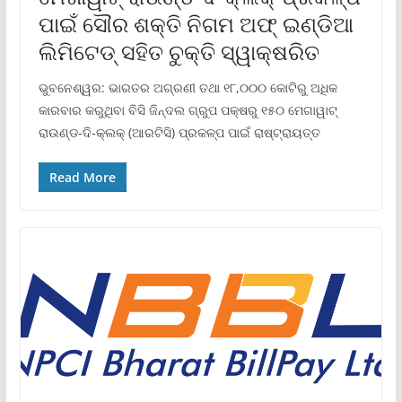
ପାଇଁ ସୌର ଶକ୍ତି ନିଗମ ଅଫ୍ ଇଣ୍ଡିଆ
ଲିମିଟେଡ୍ ସହିତ ଚୁକ୍ତି ସ୍ୱାକ୍ଷରିତ
ଭୁବନେଶ୍ୱର: ଭାରତର ଅଗ୍ରଣୀ ତଥା ୧୮,୦୦୦ କୋଟିରୁ ଅଧିକ
କାରବାର କରୁଥିବା ବିସି ଜିନ୍ଦଲ ଗ୍ରୁପ ପକ୍ଷରୁ ୧୫୦ ମେଗାୱାଟ୍
ରାଉଣ୍ଡ-ଦି-କ୍ଲକ୍ (ଆରଟିସି) ପ୍ରକଳ୍ପ ପାଇଁ ରାଷ୍ଟ୍ରାୟତ୍ତ
Read More