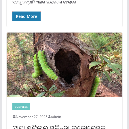
ଏହାକୁ କମ୍ପାନି ଏହାର ଇଙ୍ଗଲୋ ଢ଼ାଂଚାରେ
Read More
BUSINESS
November 27, 2025
admin
ଟାଟା ଷ୍ଟିଲର ସୁକିନ୍ଦା ଇକୋରେସକୁ