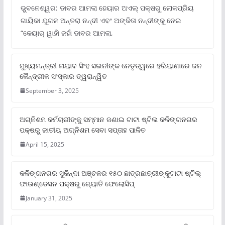
ଭୁବନେଶ୍ୱର: ଡାବର ଆମଲା ହେୟାର ଅଏଲ୍ ପକ୍ଷରୁ ଲୋକପ୍ରିୟ
ଗାୟିକା ଯୁଗଳ ଅନ୍ତରା ନନ୍ଦୀ ଏବଂ ଅଙ୍କିତା ନନ୍ଦୀଙ୍କୁ ନେଇ
“କେୟାର୍ ୱାହାଁ ଜହାଁ ଡାବର ଆମଲା,
ମୁଖ୍ୟମନ୍ତ୍ରୀ ନାୟାବ ସିଂହ ସଇନୀଙ୍କ ନେତୃତ୍ୱରେ ହରିୟାଣାରେ ଜନ
କୈନ୍ଦ୍ରୀକ ସଂସ୍କାର ତ୍ୱରାନ୍ୱିତ
September 3, 2025
ଅଗ୍ନିଶମ କର୍ମଚାରୀଙ୍କୁ ସମ୍ମାନ ଜଣାଇ ଟାଟା ଷ୍ଟିଲ କଳିଙ୍ଗନଗର
ପକ୍ଷରୁ ଜାତୀୟ ଅଗ୍ନିଶମ ସେବା ସପ୍ତାହ ପାଳିତ
April 15, 2025
କଳିଙ୍ଗନଗର ସୁକିନ୍ଦା ଅଞ୍ଚଳର ୧୫୦ ଛାତ୍ରଛାତ୍ରୀଙ୍କୁଟାଟା ଷ୍ଟିଲ୍
ଫାଉଣ୍ଡେସନ ପକ୍ଷରୁ ଜ୍ୟୋତି ଫେଲୋସିପ୍‌
January 31, 2025