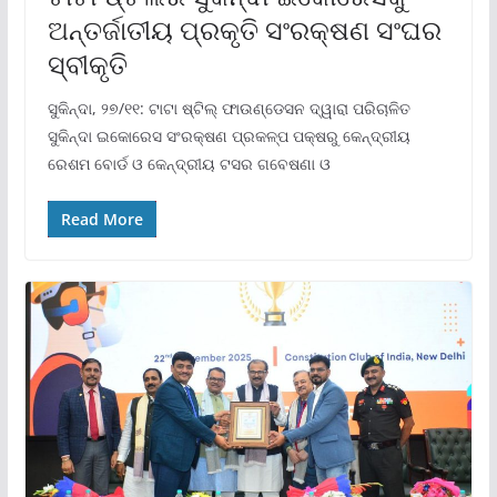
ଅନ୍ତର୍ଜାତୀୟ ପ୍ରକୃତି ସଂରକ୍ଷଣ ସଂଘର
ସ୍ବୀକୃତି
ସୁକିନ୍ଦା, ୨୭/୧୧: ଟାଟା ଷ୍ଟିଲ୍ ଫାଉଣ୍ଡେସନ ଦ୍ୱାରା ପରିଚାଳିତ
ସୁକିନ୍ଦା ଇକୋରେସ ସଂରକ୍ଷଣ ପ୍ରକଳ୍ପ ପକ୍ଷରୁ କେନ୍ଦ୍ରୀୟ
ରେଶମ ବୋର୍ଡ ଓ କେନ୍ଦ୍ରୀୟ ଟସର ଗବେଷଣା ଓ
Read More