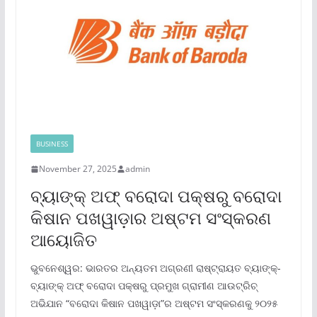
BUSINESS
November 27, 2025
admin
ବ୍ୟାଙ୍କ୍ ଅଫ୍ ବରୋଦା ପକ୍ଷରୁ ବରୋଦା
କିଷାନ ପଖୱାଡ଼ାର ଅଷ୍ଟମ ସଂସ୍କରଣ
ଆୟୋଜିତ
ଭୁବନେଶ୍ୱର: ଭାରତର ଅନ୍ୟତମ ଅଗ୍ରଣୀ ରାଷ୍ଟ୍ରାୟତ ବ୍ୟାଙ୍କ୍‌-
ବ୍ୟାଙ୍କ୍ ଅଫ୍ ବରୋଦା ପକ୍ଷରୁ ପ୍ରମୁଖ ଗ୍ରାମୀଣ ଆଉଟ୍‌ରିଚ୍
ଅଭିଯାନ “ବରୋଦା କିଷାନ ପଖୱାଡ଼ା”ର ଅଷ୍ଟମ ସଂସ୍କରଣକୁ ୨୦୨୫