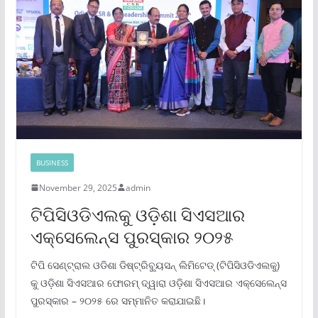
BUSINESS
November 29, 2025
admin
ଟିପିସିଓଡିଏଲକୁ ଓଡ଼ିଶା ସିଏସଆର
ଏକ୍ସେଲେନ୍ସ ପୁରସ୍କାର ୨୦୨୫
ଟିପି ସେଣ୍ଟ୍ରାଲ ଓଡିଶା ଡିଷ୍ଟ୍ରିବ୍ୟୁସନ୍ ଲିମିଟେଡ୍ (ଟିପିସିଓଡିଏଲକୁ)
କୁ ଓଡ଼ିଶା ସିଏସଆର ଫୋରମ୍ ଦ୍ୱାରା ଓଡ଼ିଶା ସିଏସଆର ଏକ୍ସେଲେନ୍ସ
ପୁରସ୍କାର – ୨୦୨୫ ରେ ସମ୍ମାନିତ କରାଯାଇଛି।