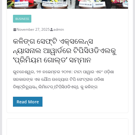
BUSINESS
November 27, 2025
admin
କଳିଙ୍ଗ ସେଫ୍ଟି ଏକ୍ସଲେନ୍ସ
ନ୍ୟାସନାଲ ଆୱାର୍ଡରେ ଟିପିସିଓଡିଏଲକୁ
‘ପ୍ରିମିୟମ ଗୋଲ୍ଡ’ ସମ୍ମାନ
ଭୁବନେଶ୍ୱର, ୨୭ ନଭେମ୍ବର ୨୦୨୫: ଟାଟା ପାୱାର ଏବଂ ଓଡ଼ିଶା
ସରକାରଙ୍କ ଏକ ଯୌଥ ଉଦ୍ୟୋଗ ଟିପି ସେଂଟ୍ରାଲ ଓଡିଶା
ଡିଷ୍ଟ୍ରିବ୍ୟୁସନ୍ ଲିମିଟେଡ୍ (ଟିପିସିଓଡିଏଲ୍‌), କୁ କଳିଙ୍ଗ
Read More