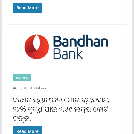
Read More
BUSINESS
July 30, 2024
admin
ବନ୍ଧନ ବ୍ୟାଙ୍କର ମୋଟ ବ୍ୟବସାୟ
୨୨% ବୃଦ୍ଧି ପାଇ ୨.୫୯ ଲକ୍ଷ କୋଟି
ଟଙ୍କା
Read More