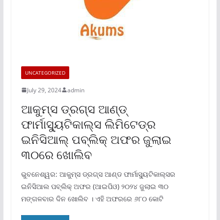
UNCATEGORIZED
July 29, 2024
admin
ଆକୁମ୍‌ସ ଡ୍ରଗ୍‌ସ ଆଣ୍ଡ୍
ଫାର୍ମାସ୍ୟୁଟିକାଲ୍ସ ଲିମିଟେଡ୍‌ର
ଇନିସିଆଲ୍ ପବ୍ଲିକ୍ ଅଫର ଜୁଲାଇ
୩୦ରେ ଖୋଲିବ
ଭୁବନେଶ୍ୱର: ଆକୁମ୍‌ସ ଡ୍ରଗ୍‌ସ ଆଣ୍ଡ ଫାର୍ମାସ୍ୟୁଟିକାଲ୍‌ସର
ଇନିସିଆଲ ପବ୍ଲିକ୍ ଅଫର (ଆଇପିଓ) ୨୦୨୪ ଜୁଲାଇ ୩୦
ମଙ୍ଗଳବାର ଦିନ ଖୋଲିବ । ଏହି ଅଫରରେ ୬୮୦ କୋଟି