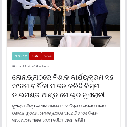
BUSINESS
ଜାତୀୟ
ଫେଶନ
July 30, 2024
admin
ଲୋନାଭ୍ଲାଠରେ ବିଶାଳ କାର୍ଯ୍ୟକ୍ରମ ସହ
୧୯ତମ ବାର୍ଷିକୀ ପାଳନ କରିଛି କିସ୍ନା
ଡାଇମଣ୍ଡ ଆଣ୍ଡ ଗୋଲ୍ଡ ଜୁଏଲାରୀ
ଜୁଏଲାରୀ ଶିଳ୍ପରେ ଏକ ଅଗ୍ରଣୀ ନାମ କିସ୍ନା ଡାଇମଣ୍ଡ ଆଣ୍ଡ
ଗୋଲ୍ଡ ଜୁଏଲାରୀ ଲୋନାଭ୍ଲାଠାରେ ଆୟୋଜିତ ଏକ ବିଶାଳ
ସମାରୋହରେ ଏହାର ୧୯ତମ ବାର୍ଷିକୀ ପାଳନ କରିଛି।