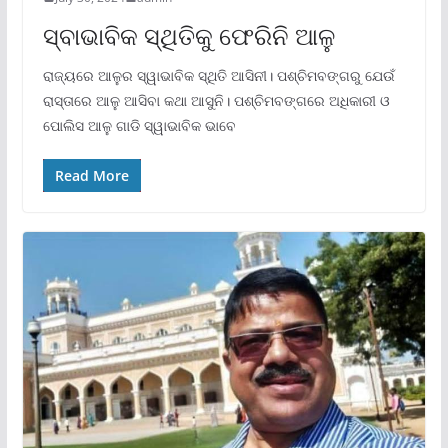
ସ୍ବାଭାବିକ ସ୍ଥିତିକୁ ଫେରିନି ଆଳୁ
ରାଜ୍ୟରେ ଆଳୁର ସ୍ୱାଭାବିକ ସ୍ଥିତି ଆସିନୀ। ପଶ୍ଚିମବଙ୍ଗରୁ ଯେଉଁ
ରାସ୍ତାରେ ଆଳୁ ଆସିବା କଥା ଆସୁନି। ପଶ୍ଚିମବଙ୍ଗରେ ଅଧିକାରୀ ଓ
ପୋଲିସ ଆଳୁ ଗାଡି ସ୍ୱାଭାବିକ ଭାବେ
Read More