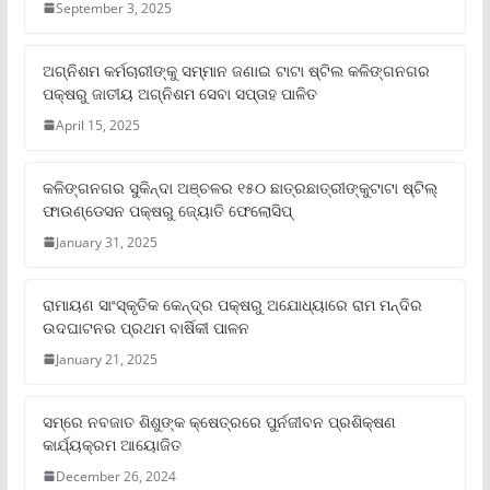
September 3, 2025
ଅଗ୍ନିଶମ କର୍ମଚାରୀଙ୍କୁ ସମ୍ମାନ ଜଣାଇ ଟାଟା ଷ୍ଟିଲ କଳିଙ୍ଗନଗର
ପକ୍ଷରୁ ଜାତୀୟ ଅଗ୍ନିଶମ ସେବା ସପ୍ତାହ ପାଳିତ
April 15, 2025
କଳିଙ୍ଗନଗର ସୁକିନ୍ଦା ଅଞ୍ଚଳର ୧୫୦ ଛାତ୍ରଛାତ୍ରୀଙ୍କୁଟାଟା ଷ୍ଟିଲ୍
ଫାଉଣ୍ଡେସନ ପକ୍ଷରୁ ଜ୍ୟୋତି ଫେଲୋସିପ୍‌
January 31, 2025
ରାମାୟଣ ସାଂସ୍କୃତିକ କେନ୍ଦ୍ର ପକ୍ଷରୁ ଅଯୋଧ୍ୟାରେ ରାମ ମନ୍ଦିର
ଉଦଘାଟନର ପ୍ରଥମ ବାର୍ଷିକୀ ପାଳନ
January 21, 2025
ସମ୍‌ରେ ନବଜାତ ଶିଶୁଙ୍କ କ୍ଷେତ୍ରରେ ପୁର୍ନଜୀବନ ପ୍ରଶିକ୍ଷଣ
କାର୍ଯ୍ୟକ୍ରମ ଆୟୋଜିତ
December 26, 2024