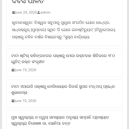
ଦିବସ ପାଳିତ
June 24, 2026
admin
ଭୁବନେଶ୍ୱର: ବିଶ୍ୱର ସବୁଠାରୁ ପୁରୁଣା ସଂଗଠିତ ଯୋଗ କେନ୍ଦ୍ର,
ସାନ୍ତାକ୍ରୁଜ୍ (ମୁମ୍ବାଇ) ସ୍ଥିତ ‘ଦି ଯୋଗ ଇନଷ୍ଟିଚ୍ୟୁଟ୍‌’ (ଟିୱାଇଆଇ),
ପକ୍ଷରୁ ଚଳିତ ବର୍ଷର ବିଷୟବସ୍ତୁ “ସୁସ୍ଥ ବାର୍ଦ୍ଧକ୍ୟ
ଟାଟା ଷ୍ଟିଲ୍‌ କଳିଙ୍ଗନଗର ପକ୍ଷରୁ ମେଗା ରକ୍ତଦାନ ଶିବିରରେ ୨୮୦
ୟୁନିଟ୍‌ ରକ୍ତ ସଂଗୃହୀତ
June 19, 2026
ଟାଟା ଏଆଇଜି ପକ୍ଷରୁ ମେଡିକେୟାର ରିଜର୍ଭ ସୁପର ଟପ୍‌-ଅପ୍ ପ୍ଲାନ୍‌ର
ଶୁଭାରମ୍ଭ
June 10, 2026
ମୁଖ ସ୍ୱାସ୍ଥ୍ୟ ଓ ତ୍ୱଚା ସମସ୍ୟାର ଅଦୃଶ୍ୟ ସମ୍ପର୍କ :ପ୍ରଖ୍ୟାତ
ସ୍ୱାସ୍ଥ୍ୟ ବିଶେଷଜ୍ଞ ଡା. ସୋନିଆ ଦତ୍ତ