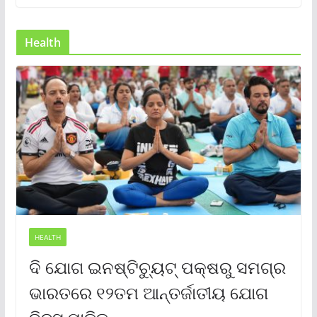
Health
HEALTH
ଦି ଯୋଗ ଇନଷ୍ଟିଚ୍ୟୁଟ୍ ପକ୍ଷରୁ ସମଗ୍ର
ଭାରତରେ ୧୨ତମ ଆନ୍ତର୍ଜାତୀୟ ଯୋଗ