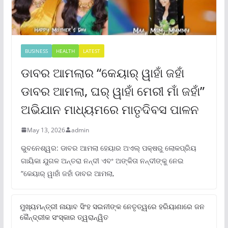
BUSINESS
HEALTH
LATEST
ଡାବର ଆମଲାର “କେୟାର୍ ୱାହାଁ ଜହାଁ
ଡାବର ଆମଲା, ଘର୍ ୱାହାଁ ମେରୀ ମାଁ ଜହାଁ”
ଅଭିଯାନ ମାଧ୍ୟମରେ ମାତୃଦିବସ ପାଳନ
May 13, 2026
admin
ଭୁବନେଶ୍ୱର: ଡାବର ଆମଲା ହେୟାର ଅଏଲ୍ ପକ୍ଷରୁ ଲୋକପ୍ରିୟ
ଗାୟିକା ଯୁଗଳ ଅନ୍ତରା ନନ୍ଦୀ ଏବଂ ଅଙ୍କିତା ନନ୍ଦୀଙ୍କୁ ନେଇ
“କେୟାର୍ ୱାହାଁ ଜହାଁ ଡାବର ଆମଲା,
ମୁଖ୍ୟମନ୍ତ୍ରୀ ନାୟାବ ସିଂହ ସଇନୀଙ୍କ ନେତୃତ୍ୱରେ ହରିୟାଣାରେ ଜନ
କୈନ୍ଦ୍ରୀକ ସଂସ୍କାର ତ୍ୱରାନ୍ୱିତ