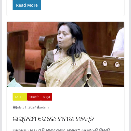
Read More
LATEST
ରାଜନୀତି
ରାଜ୍ୟ
July 31, 2024
admin
ଇସ୍ତଫା ଦେଲେ ମମତା ମହନ୍ତ
ଭୁବନେଶ୍ୱର () ଆଜି ରାଜ୍ୟସଭାରୁ ଇସ୍ତଫା ଦେଇଛନ୍ତି ବିଜେଡି