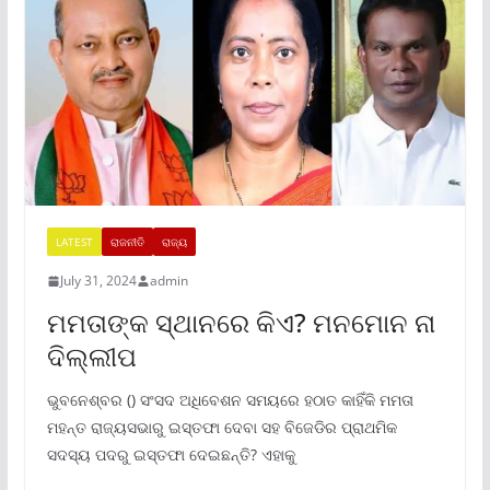
LATEST
ରାଜନୀତି
ରାଜ୍ୟ
July 31, 2024
admin
ମମତାଙ୍କ ସ୍ଥାନରେ କିଏ? ମନମୋନ ନା
ଦିଲ୍ଲୀପ
ଭୁବନେଶ୍ବର () ସଂସଦ ଅଧିବେଶନ ସମୟରେ ହଠାତ କାହିଁକି ମମତା
ମହନ୍ତ ରାଜ୍ୟସଭାରୁ ଇସ୍ତଫା ଦେବା ସହ ବିଜେଡିର ପ୍ରାଥମିକ
ସଦସ୍ୟ ପଦରୁ ଇସ୍ତଫା ଦେଇଛନ୍ତି? ଏହାକୁ