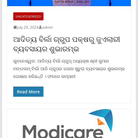
UNCATEGORIZED
July 29, 2024
admin
ଆଦିତ୍ୟ ବିର୍ଲା ଗ୍ରୁପ ପକ୍ଷରୁ ଜୁଏଲାରୀ
ବ୍ୟବସାୟର ଶୁଭାରମ୍ଭ
ଭୁବନେଶ୍ୱର: ଆଦିତ୍ୟ ବିର୍ଲା ଗ୍ରୁପ୍ ଅଧ୍ୟକ୍ଷ ଶ୍ରୀ କୁମାର
ମଙ୍ଗଲମ୍ ବିର୍ଲା ଆଜି ଗ୍ରୁପର ଗହଣା ଖୁଚୁରା ବ୍ୟବସାୟର ଶୁଭାରମ୍ଭ
ଘୋଷଣା କରିଛନ୍ତି । ଫଳରେ କମ୍ପାନୀ
Read More