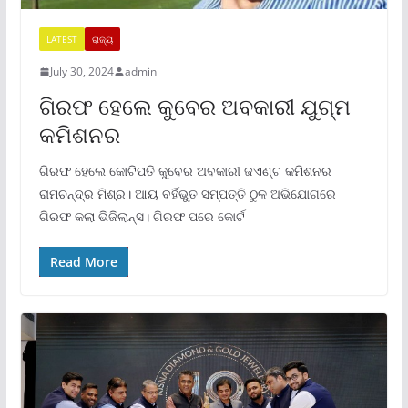
LATEST
ରାଜ୍ୟ
July 30, 2024
admin
ଗିରଫ ହେଲେ କୁବେର ଅବକାରୀ ଯୁଗ୍ମ
କମିଶନର
ଗିରଫ ହେଲେ କୋଟିପତି କୁବେର ଅବକାରୀ ଜଏଣ୍ଟ କମିଶନର
ରାମଚନ୍ଦ୍ର ମିଶ୍ର। ଆୟ ବର୍ହିଭୁତ ସମ୍ପତ୍ତି ଠୁଳ ଅଭିଯୋଗରେ
ଗିରଫ କଲା ଭିଜିଲାନ୍ସ। ଗିରଫ ପରେ କୋର୍ଟ
Read More