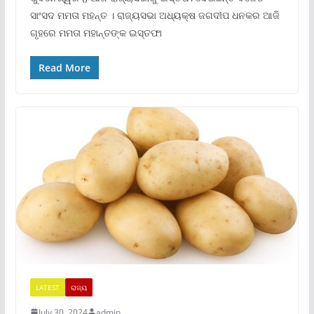
ସାଂସଦ ମମତା ମହନ୍ତ । ରାଜ୍ୟସଭା ଅଧ୍ୟକ୍ଷ ଜଗଦୀପ ଧନକର ଆଜି
ଗୃହରେ ମମତା ମହାନ୍ତଙ୍କ ଇସ୍ତଫା
Read More
LATEST
ରାଜ୍ୟ
July 30, 2024
admin