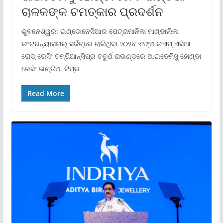
ଚାଳକଙ୍କ ଚମତ୍କାର ପ୍ରଦର୍ଶନ
ଭୁବନେଶ୍ୱର: ଇଣ୍ଡୋନେସିଆର ପେଟ୍ରାମାନିକା ମାଣ୍ଡାଲିକା
ଇଂଟରନ୍ୟାସନାଲ୍ ସର୍କିଟ୍‌ରେ ଚାଲିଥିବା ୨୦୨୪ ଏଫ୍‌ଆଇଏମ୍ ଏସିଆ
ରୋଡ୍ ରେସିଂ ଚମ୍ପିଆନ୍‌ସିପ୍‌ର ଚତୁର୍ଥ ରାଉଣ୍ଡରେ ଆଇଡେମିସୁ ହୋଣ୍ଡା
ରେସିଂ ଇଣ୍ଡିଆ ଟିମ୍‌ର
Read More