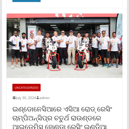
UNCATEGORIZED
July 30, 2024
admin
ଇଣ୍ଡୋନେସିଆରେ ଏସିଆ ରୋଡ୍ ରେସିଂ
ଚାମ୍ପିଅନ୍‌ସିପ୍‌ର ଚତୁର୍ଥ ରାଉଣ୍ଡରେ
ଆଇଡେମିସୁ ହୋଣ୍ଡା ରେସିଂ ଇଣ୍ଡିଆ