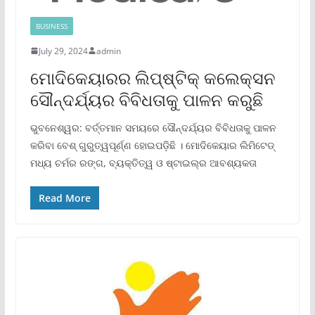
BUSINESS
July 29, 2024
admin
ମୋଦିକେୟାରର ଲିପ୍‌ଷ୍ଟିକ୍ କଲେକ୍ସନ
ସୌନ୍ଦର୍ଯ୍ୟର ବିବିଧତାକୁ ପାଳନ କରୁଛି
ଭୁବନେଶ୍ୱର: ବର୍ତ୍ତମାନ ସମୟରେ ସୌନ୍ଦର୍ଯ୍ୟର ବିବିଧତାକୁ ପାଳନ
କରିବା ବେଶ୍ ଗୁରୁତ୍ୱପୂର୍ଣ୍ଣ ହୋଇପଡ଼ିଛି । ମୋଦିକେୟାର ଲିମିଟେଡ୍
ମଧ୍ୟ ଚର୍ମର ରଙ୍ଗ, ବ୍ୟକ୍ତିତ୍ୱ ଓ ଷ୍ଟାଇଲ୍‌ର ଆବଶ୍ୟକତା
Read More