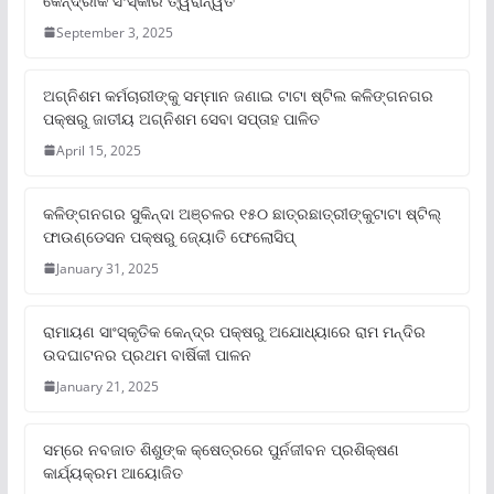
କୈନ୍ଦ୍ରୀକ ସଂସ୍କାର ତ୍ୱରାନ୍ୱିତ
September 3, 2025
ଅଗ୍ନିଶମ କର୍ମଚାରୀଙ୍କୁ ସମ୍ମାନ ଜଣାଇ ଟାଟା ଷ୍ଟିଲ କଳିଙ୍ଗନଗର
ପକ୍ଷରୁ ଜାତୀୟ ଅଗ୍ନିଶମ ସେବା ସପ୍ତାହ ପାଳିତ
April 15, 2025
କଳିଙ୍ଗନଗର ସୁକିନ୍ଦା ଅଞ୍ଚଳର ୧୫୦ ଛାତ୍ରଛାତ୍ରୀଙ୍କୁଟାଟା ଷ୍ଟିଲ୍
ଫାଉଣ୍ଡେସନ ପକ୍ଷରୁ ଜ୍ୟୋତି ଫେଲୋସିପ୍‌
January 31, 2025
ରାମାୟଣ ସାଂସ୍କୃତିକ କେନ୍ଦ୍ର ପକ୍ଷରୁ ଅଯୋଧ୍ୟାରେ ରାମ ମନ୍ଦିର
ଉଦଘାଟନର ପ୍ରଥମ ବାର୍ଷିକୀ ପାଳନ
January 21, 2025
ସମ୍‌ରେ ନବଜାତ ଶିଶୁଙ୍କ କ୍ଷେତ୍ରରେ ପୁର୍ନଜୀବନ ପ୍ରଶିକ୍ଷଣ
କାର୍ଯ୍ୟକ୍ରମ ଆୟୋଜିତ