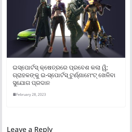
ଇସ୍ପୋର୍ଟସ୍ କ୍ଷେତ୍ରରେ ପ୍ରବେଶ କଲା ୱି;
ଗ୍ରାହକଙ୍କୁ ଇ-ସ୍ପୋର୍ଟସ୍ ଟୁର୍ଣ୍ଣାମେଂଟ୍ ଖେଳିବା
ସୁଯୋଗ ପ୍ରଦାନ
February 28, 2023
Leave a Reply