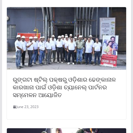
ରୁଙ୍ଗଟା ଷ୍ଟିଲ୍ ପକ୍ଷରୁ ଓଡ଼ିଶାର ଢେଙ୍କାନାଳ
କାରଖାନା ପାଇଁ ଓଡ଼ିଶା ଚ୍ୟାନେଲ୍ ପାର୍ଟନର
ସମ୍ମେଳନ ଆୟୋଜିତ
June 23, 2023