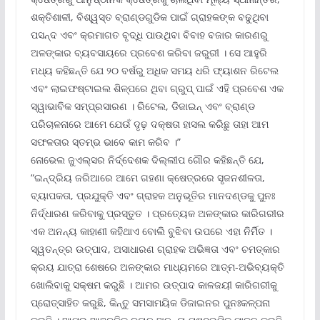
ଶକ୍ତିଶାଳୀ, ବିଶ୍ୱସ୍ତ ବ୍ରାଣ୍ଡଗୁଡିକ ପାଇଁ ଗ୍ରାହକଙ୍କ ବଢୁଥିବା
ପସନ୍ଦ ଏବଂ କ୍ରମାଗତ ବୃଦ୍ଧି ପାଉଥିବା ବିବାହ ବଜାର କାରଣରୁ
ଅଳଙ୍କାର ବ୍ୟବସାୟରେ ପ୍ରବେଶ କରିବା ଜରୁରୀ । ସେ ଆହୁରି
ମଧ୍ୟ କହିଛନ୍ତି ଯେ ୨୦ ବର୍ଷରୁ ଅଧିକ ସମୟ ଧରି ଫ୍ୟାଶନ ରିଟେଲ
ଏବଂ ଲାଇଫଷ୍ଟାଇଲ ଶିଳ୍ପରେ ଥିବା ଗ୍ରୁପ୍ ପାଇଁ ଏହି ପ୍ରବେଶ ଏକ
ସ୍ୱାଭାବିକ ସମ୍ପ୍ରସାରଣ । ରିଟେଲ, ଡିଜାଇନ୍ ଏବଂ ବ୍ରାଣ୍ଡ
ପରିଚାଳନାରେ ଆମେ ଯେଉଁ ଦୃଢ଼ ଦକ୍ଷତା ହାସଲ କରିଛୁ ତାହା ଆମ
ସଫଳତାର ସ୍ତମ୍ଭ ଭାବେ କାମ କରିବ ।”
ନୋଭେଲ ଜୁଏଲ୍ସର ନିର୍ଦ୍ଦେଶକ ଦିଲ୍ଲୀପ ଗୌର କହିଛନ୍ତି ଯେ,
“ଇନ୍ଦ୍ରିୟ ଜରିଆରେ ଆମେ ଗହଣା କ୍ଷେତ୍ରରେ ସୃଜନଶୀଳତା,
ବ୍ୟାପକତା, ପ୍ରଯୁକ୍ତି ଏବଂ ଗ୍ରାହକ ଅନୁଭୂତିର ମାନଦଣ୍ଡକୁ ପୁନଃ
ନିର୍ଦ୍ଧାରଣ କରିବାକୁ ପ୍ରସ୍ତୁତ । ପ୍ରତ୍ୟେକ ଅଳଙ୍କାର କାରିଗରୀର
ଏକ ଅନନ୍ୟ କାହାଣୀ କହିଥାଏ ବୋଲି ବୁଝିବା ଉପରେ ଏହା ନିର୍ମିତ ।
ସ୍ୱତନ୍ତ୍ର ଉତ୍ପାଦ, ଅସାଧାରଣ ଗ୍ରାହକ ଅଭିଜ୍ଞତା ଏବଂ ଚମତ୍କାର
କ୍ରୟ ଯାତ୍ରା ଶେଷରେ ଅଳଙ୍କାର ମାଧ୍ୟମରେ ଆତ୍ମ-ଅଭିବ୍ୟକ୍ତି
ଖୋଲିବାକୁ ସକ୍ଷମ କରୁଛି । ଆମର ଉତ୍ପାଦ କାଳଜୟୀ କାରିଗରୀକୁ
ପ୍ରୋତ୍ସାହିତ କରୁଛି, କିନ୍ତୁ ସମସାମୟିକ ଡିଜାଇନର ପୁନଃକଳ୍ପନା