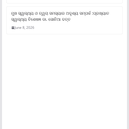
ମୁଖ ସ୍ୱାସ୍ଥ୍ୟ ଓ ତ୍ୱଚା ସମସ୍ୟାର ଅଦୃଶ୍ୟ ସମ୍ପର୍କ :ପ୍ରଖ୍ୟାତ
ସ୍ୱାସ୍ଥ୍ୟ ବିଶେଷଜ୍ଞ ଡା. ସୋନିଆ ଦତ୍ତ
June 8, 2026