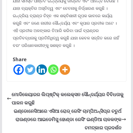
ଯାହା ସମସ୍ତ ପାଞ୍ଚଟି ଇନ୍ଦ୍ରିୟକୁ ଜାଗ୍ରତ ଏବଂ ଆନନ୍ଦ ଦେଉଛି ।
ଯାହା ବ୍ୟକ୍ତିର ଅସ୍ତିତ୍ୱ ଏବଂ ଚେତନାକୁ ନିର୍ଦ୍ଧାରଣ କରୁଛି ।
ଇନ୍ଦ୍ରିୟ ବ୍ରାଣ୍ଡ ଚିହ୍ନ ଏକ ଶକ୍ତିଶାଳୀ ରୂପକ ଭାବରେ କାର୍ଯ୍ୟ
କରୁଛି ଏବଂ ଜଣେ ନାରୀର ସୌନ୍ଦର୍ଯ୍ୟ ଏବଂ କୃପାର ପ୍ରତୀକ ଅଟେ ।
ଏହି ପ୍ରତୀକ ଅଳଙ୍କାର ତିଆରି କରିବା ପାଇଁ ବ୍ରାଣ୍ଡର
ପ୍ରତିବଦ୍ଧତାକୁ ପ୍ରତିନିଧିତ୍ୱ କରୁଛି ଯାହା କେବଳ ସଜ୍ଜିତ କରେ ନାହିଁ
ବରଂ ପରିଧାନକାରୀଙ୍କୁ ସଶକ୍ତ କରୁଛି ।
Share
ମୋଦିକେୟାରର ଲିପ୍‌ଷ୍ଟିକ୍ କଲେକ୍ସନ ସୌନ୍ଦର୍ଯ୍ୟର ବିବିଧତାକୁ
ପାଳନ କରୁଛି
ଇଣ୍ଡୋନେସିଆରେ ଏସିଆ ରୋଡ୍ ରେସିଂ ଚାମ୍ପିଅନ୍‌ସିପ୍‌ର ଚତୁର୍ଥ
ରାଉଣ୍ଡରେ ଆଇଡେମିସୁ ହୋଣ୍ଡା ରେସିଂ ଇଣ୍ଡିଆ ଚାଳକଙ୍କ
ଚମତ୍କାର ପ୍ରଦର୍ଶନ