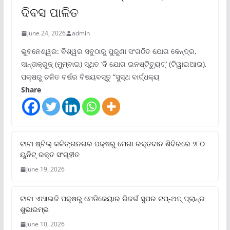
ଦିବସ ପାଳିତ
June 24, 2026
admin
ଭୁବନେଶ୍ୱର: ବିଶ୍ୱର ସବୁଠାରୁ ପୁରୁଣା ସଂଗଠିତ ଯୋଗ କେନ୍ଦ୍ର,
ସାନ୍ତାକ୍ରୁଜ୍ (ମୁମ୍ବାଇ) ସ୍ଥିତ ‘ଦି ଯୋଗ ଇନଷ୍ଟିଚ୍ୟୁଟ୍‌’ (ଟିୱାଇଆଇ),
ପକ୍ଷରୁ ଚଳିତ ବର୍ଷର ବିଷୟବସ୍ତୁ “ସୁସ୍ଥ ବାର୍ଦ୍ଧକ୍ୟ
Share
ଟାଟା ଷ୍ଟିଲ୍‌ କଳିଙ୍ଗନଗର ପକ୍ଷରୁ ମେଗା ରକ୍ତଦାନ ଶିବିରରେ ୨୮୦
ୟୁନିଟ୍‌ ରକ୍ତ ସଂଗୃହୀତ
June 19, 2026
ଟାଟା ଏଆଇଜି ପକ୍ଷରୁ ମେଡିକେୟାର ରିଜର୍ଭ ସୁପର ଟପ୍‌-ଅପ୍ ପ୍ଲାନ୍‌ର
ଶୁଭାରମ୍ଭ
June 10, 2026