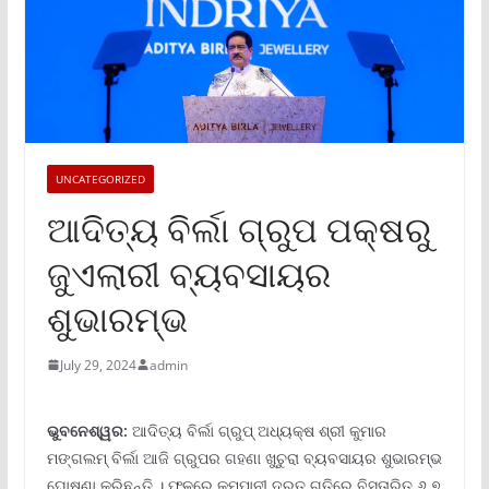
UNCATEGORIZED
ଆଦିତ୍ୟ ବିର୍ଲା ଗ୍ରୁପ ପକ୍ଷରୁ
ଜୁଏଲାରୀ ବ୍ୟବସାୟର
ଶୁଭାରମ୍ଭ
July 29, 2024
admin
ଭୁବନେଶ୍ୱର:
ଆଦିତ୍ୟ ବିର୍ଲା ଗ୍ରୁପ୍ ଅଧ୍ୟକ୍ଷ ଶ୍ରୀ କୁମାର
ମଙ୍ଗଲମ୍ ବିର୍ଲା ଆଜି ଗ୍ରୁପର ଗହଣା ଖୁଚୁରା ବ୍ୟବସାୟର ଶୁଭାରମ୍ଭ
ଘୋଷଣା କରିଛନ୍ତି । ଫଳରେ କମ୍ପାନୀ ଦ୍ରୁତ ଗତିରେ ବିସ୍ତାରିତ ୬.୭