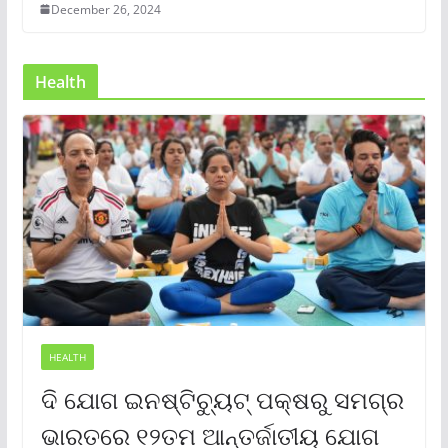
December 26, 2024
Health
HEALTH
ଦି ଯୋଗ ଇନଷ୍ଟିଚ୍ୟୁଟ୍ ପକ୍ଷରୁ ସମଗ୍ର
ଭାରତରେ ୧୨ତମ ଆନ୍ତର୍ଜାତୀୟ ଯୋଗ