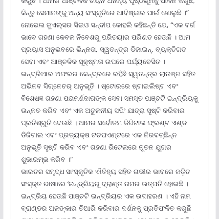
କରୁଛି । ଆମର ଆଞ୍ଚଳିକ ଚୟନ ଅନନ୍ୟ ପୃଷ୍ଠଭୂମିକୁ ପାଳନ କରୁଛି,
କିନ୍ତୁ ସେମାନଙ୍କୁ ଅନ୍ୟ ସଂସ୍କୃତିରେ ଆବିଷ୍କାର ପାଇଁ ଖୋଲୁଛି ।”
ନୋଭେଲ ଜୁଏଲ୍ସର ସିଇଓ ସନ୍ଦୀପ କୋହଲି କହିଛନ୍ତି ଯେ, “ଏକ ବର୍ଗ
ଭାବେ ଗହଣା କେବଳ ନିବେଶରୁ ପରିଚୟାର ପରିଣତ ହେଉଛି । ଆମ
ପ୍ରୟାସ ଅନୁଭବରେ ଭିନ୍ନତା, ସ୍ୱତନ୍ତ୍ର ଡିଜାଇନ୍‌, ବ୍ୟକ୍ତିଗତ
ସେବା ଏବଂ ଆଞ୍ଚଳିକ ସୂକ୍ଷ୍ମତା ଉପରେ ପର୍ଯ୍ୟବେସିତ ।
ଇନ୍ଦ୍ରିଆର ଅଫରର କେନ୍ଦ୍ରରେ ରହିଛି ସ୍ୱତନ୍ତ୍ର ଲାଉଞ୍ଜ ସହିତ
ଅଭିନବ ସିଗ୍ନେଚର୍ ଅନୁଭୂତି । ଷ୍ଟୋରରେ ଷ୍ଟାଇଲିଷ୍ଟ ଏବଂ
ବିଶେଷଜ୍ଞ ଗହଣା ପରାମର୍ଶଦାତାଙ୍କ ସେବା ସମସ୍ତ ପାଞ୍ଚଟି ଇନ୍ଦ୍ରିୟକୁ
ଉନ୍ନତ କରିବ ଏବଂ ଏକ ଅତୁଳନୀୟ ସପିଂ ଯାତ୍ରା ସୃଷ୍ଟି କରିବାର
ପ୍ରତିଶ୍ରୁତି ଦେଉଛି । ଆମର ସର୍ବୋତମ ଡିଜିଟାଲ ଫ୍ରଣ୍ଟ ଏଣ୍ଡ
ଡିଜିଟାଲ ଏବଂ ପ୍ରତ୍ୟକ୍ଷ ଟଚପଏଣ୍ଟରେ ଏକ ନିରବଚ୍ଛିନ୍ନ
ଅନୁଭୂତି ସୃଷ୍ଟି କରିବ ଏବଂ ଗହଣା ରିଟେଲରେ ନୂତନ ଯୁଗର
ଶୁଭାରମ୍ଭ କରିବ ।”
ଭାରତର ସମୃଦ୍ଧ ସାଂସ୍କୃତିକ ଐତିହ୍ୟ ସହିତ ଗଭୀର ଭାବରେ ଜଡ଼ିତ
ସଂସ୍କୃତ ଭାଷାରେ ‘ଇନ୍ଦ୍ରିୟରୁ ବ୍ରାଣ୍ଡ ନାମର ଉତ୍ପତି ହୋଇଛି ।
ଇନ୍ଦ୍ରିୟ ହେଉଛି ପାଞ୍ଚଟି ଇନ୍ଦ୍ରିୟର ଏକ ଉଦାହରଣ । ଏହି ନାମ
ବ୍ରାଣ୍ଡର ଅଳଙ୍କାର ତିଆରି କରିବାର ଦର୍ଶନକୁ ପ୍ରତିଫଳିତ କରୁଛି