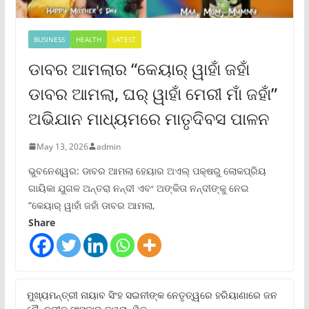
BUSINESS
HEALTH
LATEST
ଡାବର ଆମଲାର “କେୟାର୍ ୱାହାଁ ଜହାଁ
ଡାବର ଆମଲା, ଘର୍ ୱାହାଁ ମେରୀ ମାଁ ଜହାଁ”
ଅଭିଯାନ ମାଧ୍ୟମରେ ମାତୃଦିବସ ପାଳନ
May 13, 2026
admin
ଭୁବନେଶ୍ୱର: ଡାବର ଆମଲା ହେୟାର ଅଏଲ୍ ପକ୍ଷରୁ ଲୋକପ୍ରିୟ
ଗାୟିକା ଯୁଗଳ ଅନ୍ତରା ନନ୍ଦୀ ଏବଂ ଅଙ୍କିତା ନନ୍ଦୀଙ୍କୁ ନେଇ
“କେୟାର୍ ୱାହାଁ ଜହାଁ ଡାବର ଆମଲା,
Share
ମୁଖ୍ୟମନ୍ତ୍ରୀ ନାୟାବ ସିଂହ ସଇନୀଙ୍କ ନେତୃତ୍ୱରେ ହରିୟାଣାରେ ଜନ