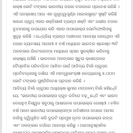
ଲକ୍ଷ କୋଟି ଟଙ୍କାର ଭାରତୀୟ ଗହଣା ବଜାରରେ ପ୍ରବେଶ କରିଛି ।
ଏହି ପଦକ୍ଷେପ ଆଉ ଏକ ଗୁରୁତ୍ୱପୂର୍ଣ୍ଣ ମାଇଲଖୁଣ୍ଟ ସୃଷ୍ଟି କରିଛି
କାରଣ ଗ୍ରୁପ୍ ଏହାର ଶକ୍ତିଶାଳୀ ବ୍ରାଣ୍ଡ ଶକ୍ତି ଏବଂ ଗଭୀର ବଜାର
ବୁଝାମଣାକୁ ଉପଯୋଗ କରି ଏହାର ଉପଭୋକ୍ତା ପୋର୍ଟଫୋଲିଓକୁ
ସୁଦୃଢ଼ କରିଛି । ଇନ୍ଦ୍ରିୟ ବ୍ରାଣ୍ଡ ଅଧୀନରେ ଆରମ୍ଭ ହୋଇଥିବା ଏହି
ଗହଣା ବ୍ୟବସାୟ ଆଗାମୀ ୫ ବର୍ଷ ମଧ୍ୟରେ ଭାରତର ଶ୍ରେଷ୍ଠ ୩ଟି
ଅଳଙ୍କାର ରିଟେଲରଙ୍କ ମଧ୍ୟରେ ସ୍ଥାନ ସୁରକ୍ଷିତ କରିବାକୁ
ଲକ୍ଷ୍ୟ ରଖିଛି । ଭାରତରେ ଅଳଙ୍କାର ଖୁଚୁରା କ୍ଷେତ୍ରରେ
ବୈପ୍ଳବିକ ପରିବର୍ତ୍ତନ ଆଣିବା ପାଇଁ ଆଦିତ୍ୟ ବିର୍ଲା ଗ୍ରୁପର
ପ୍ରତିବଦ୍ଧତାକୁ ଦର୍ଶାଇ ଏହି ମହତ୍ୱାକାଂକ୍ଷୀ ଉଦ୍ୟୋଗକୁ ୫,୦୦୦
କୋଟି ଟଙ୍କାର ପୁଞ୍ଜିନିବେଶ ପ୍ରଦାନ କରିଛି ।
ଆଦିତ୍ୟ ବିର୍ଲା ଗ୍ରୁପର ଅଧ୍ୟକ୍ଷ କୁମାର ମଙ୍ଗଳମ୍ ବିର୍ଲା କହିଛନ୍ତି
ଯେ, “ଭାରତୀୟ ଉପଭୋକ୍ତା ଦ୍ରୁତ ଗତିରେ ବଢ଼ୁଛନ୍ତି ଏବଂ ଭାରତ
ବୋଧହୁଏ ବିଶ୍ୱର ସବୁଠାରୁ ଆଶାଜନକ ଉପଭୋକ୍ତା ଗୋଷ୍ଠୀ । ଚଳିତ
ବର୍ଷ ଆମେ ଭାରତୀୟ ଉପଭୋକ୍ତାଙ୍କ ଗତିଶୀଳତା ଉପରେ ଆମର
ବାଜିକୁ ଦ୍ୱିଗୁଣିତ କରି ଦୁଇଟି ପ୍ରମୁଖ ନୂତନ ଉପଭୋକ୍ତା ରଙ୍ଗ
ଏବଂ ଅଳଙ୍କାର ବର୍ଗରେ ଆରମ୍ଭ କରିଛୁ । ଅଣଆନୁଷ୍ଠାନିକ
କ୍ଷେତ୍ରରୁ ଆନୁଷ୍ଠାନିକ କ୍ଷେତ୍ରକୁ ଚାଲିଥିବା ମୂଲ୍ୟ ସ୍ଥାନାନ୍ତର,