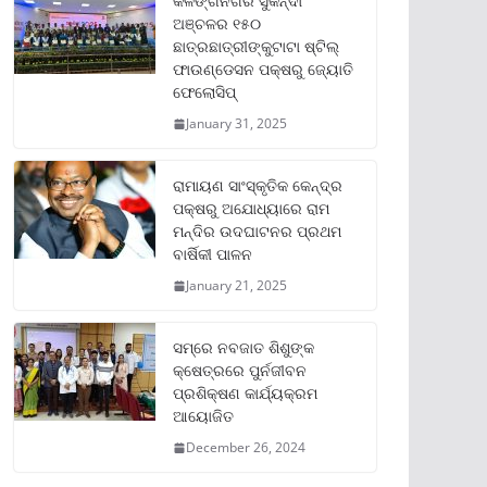
କଳିଙ୍ଗନଗର ସୁକିନ୍ଦା
ଅଞ୍ଚଳର ୧୫୦
ଛାତ୍ରଛାତ୍ରୀଙ୍କୁଟାଟା ଷ୍ଟିଲ୍
ଫାଉଣ୍ଡେସନ ପକ୍ଷରୁ ଜ୍ୟୋତି
ଫେଲୋସିପ୍‌
January 31, 2025
ରାମାୟଣ ସାଂସ୍କୃତିକ କେନ୍ଦ୍ର
ପକ୍ଷରୁ ଅଯୋଧ୍ୟାରେ ରାମ
ମନ୍ଦିର ଉଦଘାଟନର ପ୍ରଥମ
ବାର୍ଷିକୀ ପାଳନ
January 21, 2025
ସମ୍‌ରେ ନବଜାତ ଶିଶୁଙ୍କ
କ୍ଷେତ୍ରରେ ପୁର୍ନଜୀବନ
ପ୍ରଶିକ୍ଷଣ କାର୍ଯ୍ୟକ୍ରମ
ଆୟୋଜିତ
December 26, 2024