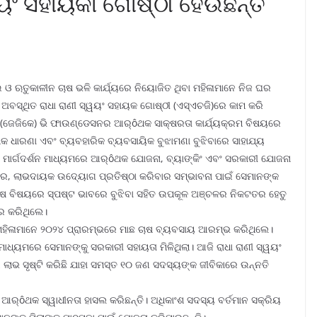
ୟଂ ସହାୟିକା ଗୋଷ୍ଠୀ ହେଉଛନ୍ତି
ଇ ଓ ଋତୁକାଳୀନ ଚାଷ ଭଳି କାର୍ଯ୍ୟରେ ନିୟୋଜିତ ଥିବା ମହିଳାମାନେ ନିଜ ଘର
ସ୍ଥିତ ରାଧା ରାଣୀ ସ୍ୱୟଂ ସହାୟକ ଗୋଷ୍ଠୀ (ଏସ୍‌ଏଚଜି)ରେ କାମ କରି
ା (ଜେଜିକେ) ଭି ଫାଉଣ୍ଡେସନର ଆର୍ôଥକ ସାକ୍ଷରତା କାର୍ଯ୍ୟକ୍ରମ ବିଷୟରେ
 ଧାରଣା ଏବଂ ବ୍ୟବହାରିକ ବ୍ୟବସାୟିକ ବୁଝାମଣା ବୁଝିବାରେ ସାହାଯ୍ୟ
ଂ ମାର୍ଗଦର୍ଶନ ମାଧ୍ୟମରେ ଆର୍ôଥକ ଯୋଜନା, ବ୍ୟାଙ୍କିଂ ଏବଂ ସରକାରୀ ଯୋଜନା
୍ଥିର, ଲାଭଦାୟକ ଉଦ୍ୟୋଗ ପ୍ରତିଷ୍ଠା କରିବାର ସମ୍ଭାବନା ପାଇଁ ସେମାନଙ୍କ
 ଚାଷ ବିଷୟରେ ସ୍ପଷ୍ଟ ଭାବରେ ବୁଝିବା ସହିତ ଉପକୂଳ ଅଞ୍ଚଳର ନିକଟତର ହେତୁ
ର କରିଥିଲେ।
ହିଳାମାନେ ୨୦୨୪ ପ୍ରାରମ୍ଭରେ ମାଛ ଚାଷ ବ୍ୟବସାୟ ଆରମ୍ଭ କରିଥିଲେ।
ାଧ୍ୟମରେ ସେମାନଙ୍କୁ ସରକାରୀ ସହାୟତା ମିଳିଥିଲା। ଆଜି ରାଧା ରାଣୀ ସ୍ୱୟଂ
 ଲାଭ ସୃଷ୍ଟି କରିଛି ଯାହା ସମସ୍ତ ୧୦ ଜଣ ସଦସ୍ୟଙ୍କ ଜୀବିକାରେ ଉନ୍ନତି
ଆର୍ôଥକ ସ୍ୱାଧୀନତା ହାସଲ କରିଛନ୍ତି। ଅଧିକାଂଶ ସଦସ୍ୟ ବର୍ତମାନ ସକ୍ରିୟ