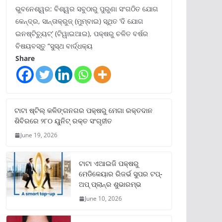
ଭୁବନେଶ୍ୱର: ବିଶ୍ୱର ସବୁଠାରୁ ପୁରୁଣା ସଂଗଠିତ ଯୋଗ
କେନ୍ଦ୍ର, ସାନ୍ତାକ୍ରୁଜ୍ (ମୁମ୍ବାଇ) ସ୍ଥିତ ‘ଦି ଯୋଗ
ଇନଷ୍ଟିଚ୍ୟୁଟ୍‌’ (ଟିୱାଇଆଇ), ପକ୍ଷରୁ ଚଳିତ ବର୍ଷର
ବିଷୟବସ୍ତୁ “ସୁସ୍ଥ ବାର୍ଦ୍ଧକ୍ୟ
Share
ଟାଟା ଷ୍ଟିଲ୍‌ କଳିଙ୍ଗନଗର ପକ୍ଷରୁ ମେଗା ରକ୍ତଦାନ
ଶିବିରରେ ୨୮୦ ୟୁନିଟ୍‌ ରକ୍ତ ସଂଗୃହୀତ
June 19, 2026
ଟାଟା ଏଆଇଜି ପକ୍ଷରୁ
ମେଡିକେୟାର ରିଜର୍ଭ ସୁପର ଟପ୍‌-
ଅପ୍ ପ୍ଲାନ୍‌ର ଶୁଭାରମ୍ଭ
June 10, 2026