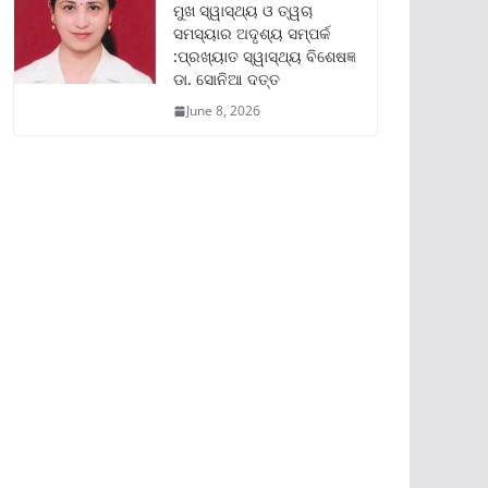
ମୁଖ ସ୍ୱାସ୍ଥ୍ୟ ଓ ତ୍ୱଚା
ସମସ୍ୟାର ଅଦୃଶ୍ୟ ସମ୍ପର୍କ
:ପ୍ରଖ୍ୟାତ ସ୍ୱାସ୍ଥ୍ୟ ବିଶେଷଜ୍ଞ
ଡା. ସୋନିଆ ଦତ୍ତ
June 8, 2026