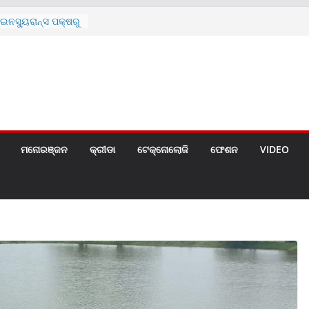
ନସ୍ୟୁରାନ୍ସ ପକ୍ଷରୁ
 ନେଇ ପ୍ରସ୍ତୁତ ନୂଆ
ନ୍ମୋଚିତ
ାରଙ୍କୁ ଚେୟାର ମାଡ଼
ରେ ସ୍କୁଲ ଛୁଟି
ୁଣୀର ମୃତ୍ୟୁ
଼ିତଙ୍କୁ ହତ୍ୟା,
ଆକ୍ରମଣର ଧମକ
ମନୋରଞ୍ଜନ
କ୍ରୀଡା
ଟେକ୍ନୋଲୋଜି
ଫେଶନ
VIDEO