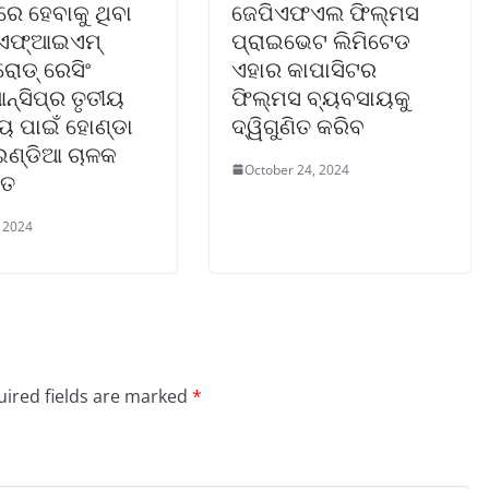
େ ହେବାକୁ ଥିବା
ଜେପିଏଫଏଲ ଫିଲ୍ମସ
ଏଫ୍‌ଆଇଏମ୍
ପ୍ରାଇଭେଟ ଲିମିଟେଡ
ୋଡ୍ ରେସିଂ
ଏହାର କାପାସିଟର
୍‌ସିପ୍‌ର ତୃତୀୟ
ଫିଲ୍ମସ ବ୍ୟବସାୟକୁ
ାୟ ପାଇଁ ହୋଣ୍ଡା
ଦ୍ୱିଗୁଣିତ କରିବ
 ଇଣ୍ଡିଆ ଚାଳକ
October 24, 2024
ୁତ
, 2024
ired fields are marked
*