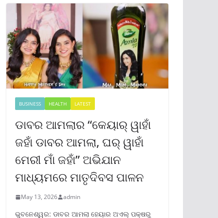
BUSINESS
HEALTH
LATEST
ଡାବର ଆମଲାର “କେୟାର୍ ୱାହାଁ
ଜହାଁ ଡାବର ଆମଲା, ଘର୍ ୱାହାଁ
ମେରୀ ମାଁ ଜହାଁ” ଅଭିଯାନ
ମାଧ୍ୟମରେ ମାତୃଦିବସ ପାଳନ
May 13, 2026
admin
ଭୁବନେଶ୍ୱର: ଡାବର ଆମଲା ହେୟାର ଅଏଲ୍ ପକ୍ଷରୁ