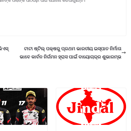
ନଙ୍କ ପିଲାଙ୍କ ପାଠପଢ଼ା ପାଇଁ ଯୋଜନା କରିପାରୁଛନ୍ତି।
ିଏସ୍
ଟାଟା ଷ୍ଟିଲ୍ ପକ୍ଷରୁ ପ୍ରଥମ ଭାରତୀୟ ଇସ୍ପାତ ନିର୍ମାତା
ଭାବେ କାର୍ବନ ନିର୍ଗମନ ହ୍ରାସ ପାଇଁ ବାୟୋଚାର୍‌ର ଶୁଭାରମ୍ଭ