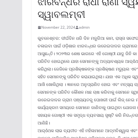
ଝାରବନ୍ଧର ରାଧା ରାଣୀ ସ୍ୱ
ସ୍ୱାବଲମ୍ବୀ
November 22, 2024
admin
ଭୁବନେଶ୍ବର: ଦୀର୍ଘଦିନ ଧରି ଦିନ ମଜୁରିଆ କାମ, ରାସ୍ତା ସଫେ
ଚଳାଇବା ପାଇଁ ଓଡ଼ିଶାର ଝାରବନ୍ଧର ଉରେଇଦାଦର ଗ୍ରାମରେ ଅବ
ଆସୁଛନ୍ତି। ୨୦୨୩ର ଶେଷ ଭାଗରେ ଏହି ଗୋଷ୍ଠୀ ଯାଦୁ ଜିନି କ
ପରିଚିତ ହୋଇଥିଲେ ଯାହା ସେମାନଙ୍କୁ ଅତ୍ୟାବଶ୍ୟକ ଆର୍ôଥକ
କରିଥିଲା। ଜେଜିକେ ପ୍ରଶିକ୍ଷକଙ୍କ ପ୍ରଶିକ୍ଷଣ ମଡ୍ୟୁଲ ଏବ
ସହିତ ସେମାନଙ୍କୁ ପରିଚିତ କରାଯାଇଥିଲା। ଯାହା ଏକ ଅଧିକ ସ
ଆଖି ଖୋଲିଥିଲା । ଜ୍ଞାନରେ ଅନୁପ୍ରାଣିତ ହୋଇ ଏବଂ ମତ୍ସ୍ୟ
ସେମାନଙ୍କ ପରିଚିତ କୌଶଳ ମାଛ ଚାଷ କରିବାକୁ ସେମାନେ ସ୍ଥି
ଉରେଇଦାଦର ଗ୍ରାମ ପଞ୍ଚାୟତରୁ ପୋଖରୀ ପାଇଁ ଲିଜ୍ ନେଇ ମ
କାର୍ଯ୍ୟକ୍ରମ ସମୟରେ ସେମାନେ ଜାଣିବାକୁ ପାଇଥିବା ଯୋଜନା ମ
ସହାୟକ ଗୋଷ୍ଠୀ ଏକ ସମୃଦ୍ଧ ବ୍ୟବସାୟ ସୃଷ୍ଟି କରି ନିରନ୍ତର
ଆଣିଛି।
ଆର୍ôଥକ ଲାଭ ବ୍ୟତୀତ ଏହି ମହିଳାମାନେ ଆତ୍ମବିଶ୍ୱାସ ଏବଂ 