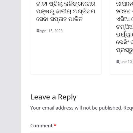
ଟାଟା ଷ୍ଟିଲ୍ କଳିଙ୍ଗନଗର
ଜାପାନର
ପକ୍ଷରୁ ଜାତୀୟ ଅଗ୍ନିଶମ
୨୦୨୪ 
ସେବା ସପ୍ତାହ ପାଳିତ
ଏସିଆ ର
ଚମ୍ପିଆନ
April 15, 2023
ପର୍ଯ୍ୟ
ରେସିଂ
ପ୍ରସ୍ତ
June 10
Leave a Reply
Your email address will not be published.
Requ
Comment
*