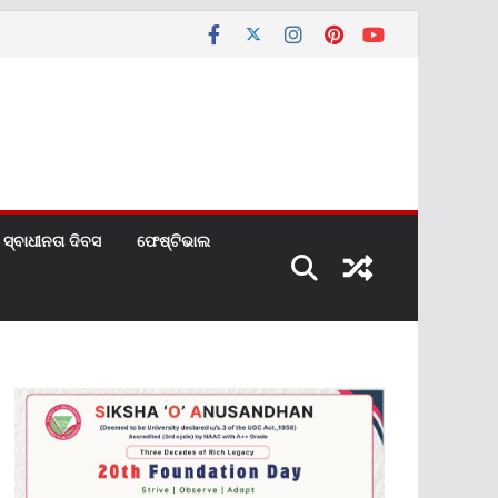
ସ୍ବାଧୀନତା ଦିବସ
ଫେଷ୍ଟିଭାଲ