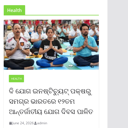
Health
HEALTH
ଦି ଯୋଗ ଇନଷ୍ଟିଚ୍ୟୁଟ୍ ପକ୍ଷରୁ
ସମଗ୍ର ଭାରତରେ ୧୨ତମ
ଆନ୍ତର୍ଜାତୀୟ ଯୋଗ ଦିବସ ପାଳିତ
June 24, 2026
admin