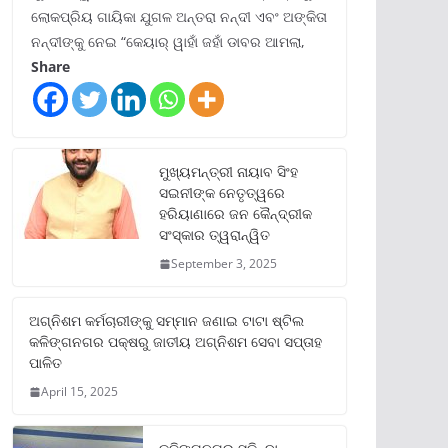
ଲୋକପ୍ରିୟ ଗାୟିକା ଯୁଗଳ ଅନ୍ତରା ନନ୍ଦୀ ଏବଂ ଅଙ୍କିତା
ନନ୍ଦୀଙ୍କୁ ନେଇ “କେୟାର୍ ୱାହାଁ ଜହାଁ ଡାବର ଆମଲା,
Share
ମୁଖ୍ୟମନ୍ତ୍ରୀ ନାୟାବ ସିଂହ
ସଇନୀଙ୍କ ନେତୃତ୍ୱରେ
ହରିୟାଣାରେ ଜନ କୈନ୍ଦ୍ରୀକ
ସଂସ୍କାର ତ୍ୱରାନ୍ୱିତ
September 3, 2025
ଅଗ୍ନିଶମ କର୍ମଚାରୀଙ୍କୁ ସମ୍ମାନ ଜଣାଇ ଟାଟା ଷ୍ଟିଲ
କଳିଙ୍ଗନଗର ପକ୍ଷରୁ ଜାତୀୟ ଅଗ୍ନିଶମ ସେବା ସପ୍ତାହ
ପାଳିତ
April 15, 2025