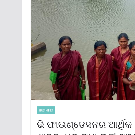
BUSINESS
ଭି ଫାଉଣ୍ଡେସନର ଆର୍ଥିକ 