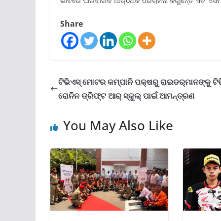
ଭାବରେ ପାରିବାରିକ ଆର୍ôଥକ ପରିଚାଳନା କରୁଛନ୍ତି ଏବଂ ସେମା
Share
ଟିଭିଏସ୍ ମୋଟର କମ୍ପାନି ପକ୍ଷରୁ ରାଇଡର୍‌ମାନଙ୍କୁ ଟିଭ
ରୋନିନ ଡ୍ରିଫ୍‌ଟ ଆର୍ ସ୍କୁଲ୍ ପାଇଁ ଆମନ୍ତ୍ରଣ
You May Also Like