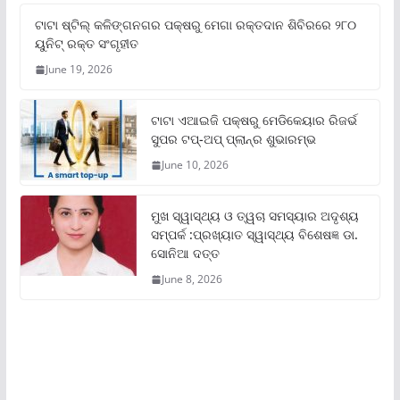
ଟାଟା ଷ୍ଟିଲ୍‌ କଳିଙ୍ଗନଗର ପକ୍ଷରୁ ମେଗା ରକ୍ତଦାନ ଶିବିରରେ ୨୮୦
ୟୁନିଟ୍‌ ରକ୍ତ ସଂଗୃହୀତ
June 19, 2026
ଟାଟା ଏଆଇଜି ପକ୍ଷରୁ ମେଡିକେୟାର ରିଜର୍ଭ
ସୁପର ଟପ୍‌-ଅପ୍ ପ୍ଲାନ୍‌ର ଶୁଭାରମ୍ଭ
June 10, 2026
ମୁଖ ସ୍ୱାସ୍ଥ୍ୟ ଓ ତ୍ୱଚା ସମସ୍ୟାର ଅଦୃଶ୍ୟ
ସମ୍ପର୍କ :ପ୍ରଖ୍ୟାତ ସ୍ୱାସ୍ଥ୍ୟ ବିଶେଷଜ୍ଞ ଡା.
ସୋନିଆ ଦତ୍ତ
June 8, 2026