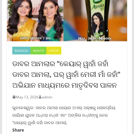
BUSINESS
HEALTH
LATEST
ଡାବର ଆମଲାର “କେୟାର୍ ୱାହାଁ ଜହାଁ
ଡାବର ଆମଲା, ଘର୍ ୱାହାଁ ମେରୀ ମାଁ ଜହାଁ”
ଅଭିଯାନ ମାଧ୍ୟମରେ ମାତୃଦିବସ ପାଳନ
May 13, 2026
admin
ଭୁବନେଶ୍ୱର: ଡାବର ଆମଲା ହେୟାର ଅଏଲ୍ ପକ୍ଷରୁ ଲୋକପ୍ରିୟ
ଗାୟିକା ଯୁଗଳ ଅନ୍ତରା ନନ୍ଦୀ ଏବଂ ଅଙ୍କିତା ନନ୍ଦୀଙ୍କୁ ନେଇ
“କେୟାର୍ ୱାହାଁ ଜହାଁ ଡାବର ଆମଲା,
Share