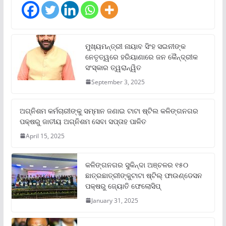
ମୁଖ୍ୟମନ୍ତ୍ରୀ ନାୟାବ ସିଂହ ସଇନୀଙ୍କ
ନେତୃତ୍ୱରେ ହରିୟାଣାରେ ଜନ କୈନ୍ଦ୍ରୀକ
ସଂସ୍କାର ତ୍ୱରାନ୍ୱିତ
September 3, 2025
ଅଗ୍ନିଶମ କର୍ମଚାରୀଙ୍କୁ ସମ୍ମାନ ଜଣାଇ ଟାଟା ଷ୍ଟିଲ କଳିଙ୍ଗନଗର
ପକ୍ଷରୁ ଜାତୀୟ ଅଗ୍ନିଶମ ସେବା ସପ୍ତାହ ପାଳିତ
April 15, 2025
କଳିଙ୍ଗନଗର ସୁକିନ୍ଦା ଅଞ୍ଚଳର ୧୫୦
ଛାତ୍ରଛାତ୍ରୀଙ୍କୁଟାଟା ଷ୍ଟିଲ୍ ଫାଉଣ୍ଡେସନ
ପକ୍ଷରୁ ଜ୍ୟୋତି ଫେଲୋସିପ୍‌
January 31, 2025