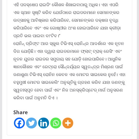
ଏହି ପଦକ୍ଷେପ ରାଇଡିଂ କୌଶଳ ଶିଖାଇବାଠାରୁ ଅଧିକ। ଏହା ଏପରି
ଏକ ସ୍ଥାନ ସୃଷ୍ଟି କରିବ ଯେଉଁଠାରେ ରାଇଡରମାନେ ସେମାନଙ୍କର
ଉତ୍ସାହକୁ ଆବିଷ୍କାର କରିପାରିବେ, ସେମାନଙ୍କର ଦକ୍ଷତା ବୃଦ୍ଧି
କରିପାରିବେ ଏବଂ ଏକ ଗୋଷ୍ଠୀର ଅଂଶ ହୋଇପାରିବେ ଯାହା କ୍ରୀଡ଼ା
ପ୍ରତି ଭଲ ପାଇବା ବାଂଟିବ।’’
ରୋନିନ୍ ଡ୍ରିଫ୍ଟ ଆର ସ୍କୁଲ ଟିଭିଏସ୍ ରୋନିନ୍‌ର ଆଦର୍ଶରେ ଏକ ନୂତନ
ଦିଗ ଯୋଡ଼ିଛି। ଏହା ଦ୍ୱାରା ରାଇଡରମାନେ ଫ୍ଲାଟ୍ ଟ୍ରାକ୍ ରେସିଂ ଏବଂ
ନୂତନ ଯୁଗର ରାଇଡର ସମୁଦାୟ ସହ ଯୋଡ଼ି ହୋଇପାରିବେ। ଆଧୁନିକ
ଜ୍ଞାନକୌଶଳ ଏବଂ ରେଟ୍ରୋ ସୌନ୍ଦର୍ଯ୍ୟର ସ୍ୱତନ୍ତ୍ର ମିଶ୍ରଣ ପାଇଁ
ଜଣାଶୁଣା ଟିଭିଏସ୍ ରୋନିନ କେବଳ ଏକ ମୋଟର ସାଇକେଲ ନୁହେଁ। ଏହା
ବହୁମୁଖୀ ମୋଟର ସାଇକେଲିଂ ଅନୁଭୂତିକୁ ଗ୍ରହଣ କରିବ ଯାହା ଜଣଙ୍କୁ
ସ୍ୱତଃସ୍ପୃତ ହେବା ପାଇଁ ଏବଂ ନିଜ ଅନସ୍କ୍ରିପ୍‌ଟେଡ୍ ମାର୍ଗ ଅନୁସରଣ
କରିବା ପାଇଁ ଅନୁମତି ଦିଏ ।
Share