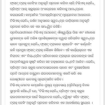
ଫ୍ଲାଟ୍ ଟ୍ରାକ୍ ରେସିଂର ଅନୁଭୂତି ପ୍ରଦାନ କରିବା ଲାଗି ଟିଭିଏସ୍ ରୋନିନ୍
ଡ୍ରିଫ୍‌ଟ ଆର୍ ସ୍କୁଲ୍‌ରେ ଅଂଶଗ୍ରହଣ କରିବାକୁ ଆମନ୍ତ୍ରଣ
କରାଯାଇଛି। କମ୍ପାନିର “ଅନସ୍କ୍ରିପ୍‌ଟେଡ୍‌’ ମୂଳ୍ୟବୋଧ ଆଧାରରେ
ଟିଭିଏସ୍ ରୋନିନ୍ ଦର୍ଶନ ଅନୁସାରେ ସ୍ୱତନ୍ତ୍ର ଗାଡ଼ିଚାଳନା ଅନୁଭୂତି
ପ୍ରଦାନ କରିବା ସହ ଏହା ସମନ୍ୱିତ ରହିଛି।
ପ୍ରତିଯୋଗୀମାନେ ଟିଭିଏସ୍ ଆଥଲେଟ୍ ଐଶ୍ୱର୍ଯ୍ୟା ପିସା ଏବଂ ନୀଲେଶ
ଧୁମାଲଙ୍କ ଭଳି ଅଭିଜ୍ଞ ପ୍ରଶିକ୍ଷକଙ୍କ ଦ୍ୱାରା ପରିଚାଳିତ ସ୍ୱତନ୍ତ୍ର
ଭାବେ ପ୍ରସ୍ତୁତ୍ ରୋନିନ୍ ଫ୍ଲାଟ୍ ଟ୍ରାକରେ ସ୍ଲାଇଡିଂ ଏବଂ କର୍ଣ୍ଣରିଂ
ଭଳି ପ୍ରମୁଖ ଫ୍ଲାଟ୍ ଟ୍ରାକ୍ କୌଶଳ ଶିଖିବେ। ଏହି କାର୍ଯ୍ୟକ୍ରମ ଏକ
ନିରାପଦ ଏବଂ ନିୟନ୍ତ୍ରିତ ପରିବେଶରେ ଟ୍ରାକ୍‌ରେ ରାଇଡରଙ୍କ ପାଇଁ
ଆତ୍ମବିଶ୍ୱାସ ସୃଷ୍ଟି କରିବା ସହ ଦକ୍ଷତାରେ ଉନ୍ନତି ଆଣିବ। ରୋନିନ୍
ଡ୍ରିଫ୍ଟ ଆର ସ୍କୁଲ ମୋଟରସାଇକେଲ ଚାଳନା ଏବଂ ଦୁଃସାହସିକତା
ପ୍ରତି ଆଗ୍ରହ ରଖୁଥିବା ରାଇଡରମାନଙ୍କୁ ଏକାଠି କରି ଏକ
ଗୋଷ୍ଠୀଗତ ଭାବନାକୁ ପ୍ରୋତ୍ସାହିତ କରିବ।
ଟିଭିଏସ୍ ମୋଟର କମ୍ପାନିର ମୁଖ୍ୟ ବ୍ୟବସାୟ (ପ୍ରିମିୟମ୍‌) ବିମଳ
ସୁମ୍ବଲି କହିଛନ୍ତି ଯେ, “ଟିଭିଏସ୍ ରୋନିନ୍ ଡ୍ରିଫ୍ଟ ଆର୍ ସ୍କୁଲ
ରାଇଡରମାନଙ୍କ ପାଇଁ ସିଗ୍ନେଚର ରୋନିନ୍ ଟ୍ୱିଷ୍ଟ ସହିତ ଫ୍ଲାଟ୍
ଟ୍ରାକ୍ ରେସିଂ ଅନୁଭୂତି ପ୍ରଦାନ କରିବାର ଏକ ଆକର୍ଷଣୀୟ ସୁଯୋଗ ।