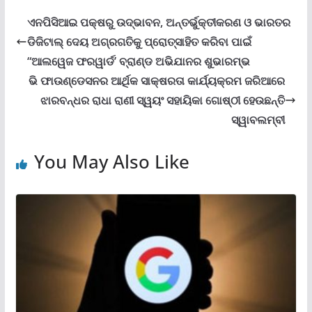
ଏନପିସିଆଇ ପକ୍ଷରୁ ଉଦ୍ଭାବନ, ଅନ୍ତର୍ଭୁକ୍ତୀକରଣ ଓ ଭାରତର
ଡିଜିଟାଲ୍ ଦେୟ ଅଗ୍ରଗତିକୁ ପ୍ରୋତ୍ସାହିତ କରିବା ପାଇଁ
“ଆଲୱେଜ ଫରୱାର୍ଡ’ ବ୍ରାଣ୍ଡ ଅଭିଯାନର ଶୁଭାରମ୍ଭ
ଭି ଫାଉଣ୍ଡେସନର ଆର୍ଥିକ ସାକ୍ଷରତା କାର୍ଯ୍ୟକ୍ରମ ଜରିଆରେ
ଝାରବନ୍ଧର ରାଧା ରାଣୀ ସ୍ୱୟଂ ସହାୟିକା ଗୋଷ୍ଠୀ ହେଉଛନ୍ତି
ସ୍ୱାବଲମ୍ବୀ
You May Also Like