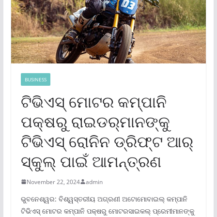
BUSINESS
ଟିଭିଏସ୍ ମୋଟର କମ୍ପାନି
ପକ୍ଷରୁ ରାଇଡର୍‌ମାନଙ୍କୁ
ଟିଭିଏସ୍ ରୋନିନ ଡ୍ରିଫ୍‌ଟ ଆର୍
ସ୍କୁଲ୍ ପାଇଁ ଆମନ୍ତ୍ରଣ
November 22, 2024
admin
ଭୁବନେଶ୍ୱର: ବିଶ୍ୱସ୍ତରୀୟ ଅଗ୍ରଣୀ ଅଟୋମୋବାଇଲ୍ କମ୍ପାନି
ଟିଭିଏସ୍ ମୋଟର କମ୍ପାନି ପକ୍ଷରୁ ମୋଟରସାଇକଲ୍ ପ୍ରେମୀମାନଙ୍କୁ