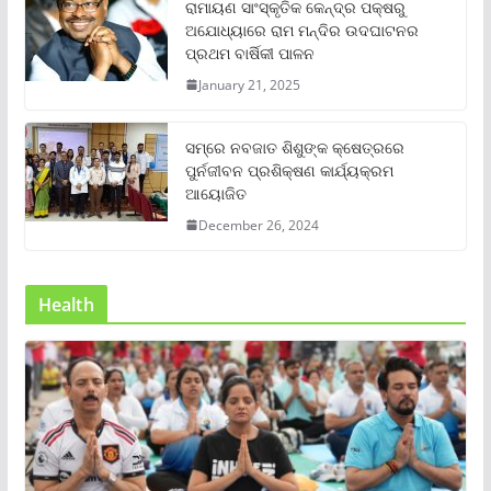
ରାମାୟଣ ସାଂସ୍କୃତିକ କେନ୍ଦ୍ର ପକ୍ଷରୁ
ଅଯୋଧ୍ୟାରେ ରାମ ମନ୍ଦିର ଉଦଘାଟନର
ପ୍ରଥମ ବାର୍ଷିକୀ ପାଳନ
January 21, 2025
ସମ୍‌ରେ ନବଜାତ ଶିଶୁଙ୍କ କ୍ଷେତ୍ରରେ
ପୁର୍ନଜୀବନ ପ୍ରଶିକ୍ଷଣ କାର୍ଯ୍ୟକ୍ରମ
ଆୟୋଜିତ
December 26, 2024
Health