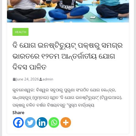
HEALTH
ଦି ଯୋଗ ଇନଷ୍ଟିଚ୍ୟୁଟ୍ ପକ୍ଷରୁ ସମଗ୍ର
ଭାରତରେ ୧୨ତମ ଆନ୍ତର୍ଜାତୀୟ ଯୋଗ
ଦିବସ ପାଳିତ
June 24, 2026
admin
ଭୁବନେଶ୍ୱର: ବିଶ୍ୱର ସବୁଠାରୁ ପୁରୁଣା ସଂଗଠିତ ଯୋଗ କେନ୍ଦ୍ର,
ସାନ୍ତାକ୍ରୁଜ୍ (ମୁମ୍ବାଇ) ସ୍ଥିତ ‘ଦି ଯୋଗ ଇନଷ୍ଟିଚ୍ୟୁଟ୍‌’ (ଟିୱାଇଆଇ),
ପକ୍ଷରୁ ଚଳିତ ବର୍ଷର ବିଷୟବସ୍ତୁ “ସୁସ୍ଥ ବାର୍ଦ୍ଧକ୍ୟ
Share