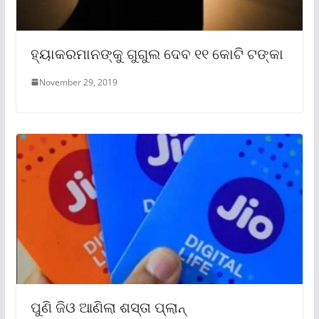
ହ୍ୟାକରମାନଙ୍କୁ ଗୁଗୁଲ ଦେବ ୧୧ କୋଟି ଟଙ୍କା
November 29, 2019
ପୁଣି ଜିଓ ଆଣିଲା ଶସ୍ତା ପ୍ଲାନ୍