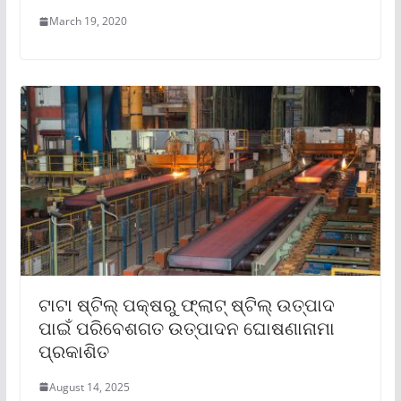
March 19, 2020
ଟାଟା ଷ୍ଟିଲ୍ ପକ୍ଷରୁ ଫ୍ଲାଟ୍ ଷ୍ଟିଲ୍ ଉତ୍ପାଦ
ପାଇଁ ପରିବେଶଗତ ଉତ୍ପାଦନ ଘୋଷଣାନାମା
ପ୍ରକାଶିତ
August 14, 2025