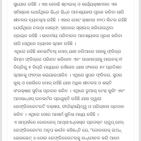
ସୁଯୋଗ ରହିଛି । ଏହା ହେଉଛି ଷ୍ଟାଇଲ୍ ଓ କାର୍ଯ୍ୟକ୍ଷମତାର ଏକ
ସମିଶ୍ରଣ ଯେଉଁଥିରେ ଭିନ୍ନ ଭିନ୍ନ ଆବଶ୍ୟକତା ପୂରଣ କରିବା ଲାଗି
ଶୀତଳତା ବ୍ୟବସ୍ଥା ରହିଛି । ଏହାର ମୋଟ କ୍ଷମତା ୬୭୦ ଲିଟର ରହିଛି
ଯେଉଁଥିରେ ଚଉଡ଼ା ସେଲ୍‌ଫ, ସହଜରେ ସ୍ଲାଇଡ୍ କରିହେଉଥିବା
ଡ୍ରୟର ରହିଛି । ଭାରତୀୟ ପରିବାରର ଆବଶ୍ୟକତା ପୂରଣ କରିବା
ଲାଗି ସେଥିରେ ବ୍ୟାପକ ସ୍ଥାନ ରହିଛି ।
ଏଥିରେ ରହିଛି କନଭର୍ଟିବଲ୍ ମୋଡ୍ ଯାହା ଜରିଆରେ ତାହାକୁ ଫ୍ରିଜ୍‌ର
କିମ୍ବା ଫ୍ରିଜ୍‌ରେ ପରିଣତ କରିହେବ ଏବଂ ତାପମାତ୍ରାକୁ ମାଇନସ୍ ୧୮
ଡିଗ୍ରିରୁ ୫ ଡିଗ୍ରି ମଧ୍ୟରେ ରଖିହେବ ଯାହା ଫଳରେ ୫୧ ପ୍ରତିଶତ
ସ୍ଥାନକୁ ଫାଙ୍କା କରାଯାଇପାରିବ । ଏଥିରେ ସୁପର ଫ୍ରିଜର, ସୁପର
କୁଲ୍ ଓ ହୋଲିଡେ ମୋଡ୍ ରହିଛି ଯାହା ଅଧିକ ଶୀତଳତା ଓ ଶକ୍ତି
ସଂରକ୍ଷଣ ସୁବିଧା ପ୍ରଦାନ କରିବ । ଏଥିରେ ଡୁଆଲ୍ ଟେକ୍ କୁଲିଂ ଏବଂ
ଆଡଭାନ୍ସଡ୍ ଇନଭର୍ଟର ପ୍ରଯୁକ୍ତି ରହିଛି ଯାହା ଦ୍ୱାରା
ରେଫ୍ରିଜରେଟରଟି ଦକ୍ଷତା, ଦୀର୍ଘସ୍ଥାୟିତ୍ୱ ଓ ପରିଚାଳନା ପ୍ରଦାନ
କରିବ । ଏଥିରେ ଡୋର ଆଲାର୍ମ ସୁବିଧା ମଧ୍ୟ ରହିଛି ।
ଏ ସମ୍ପର୍କରେ ଗୋଦରେଜ୍ ଆପ୍ଲାଏନ୍‌ସେସ୍‌ର ପ୍ରଡକ୍ଟ ଗ୍ରୁପ୍ ହେଡ୍‌-
ରେଫ୍ରିଜରେଟର ଅନୁପ ଭାର୍ଗବ କହିଛନ୍ତି ଯେ, “ଗୋଦରେଜ୍ ଇଅନ୍
ଭେଲଭେଟ୍ ୪-ଡୋର ରେଫ୍ରିଜରେଟରକୁ ଉନ୍ମୋଚନ କରି ଆମେ