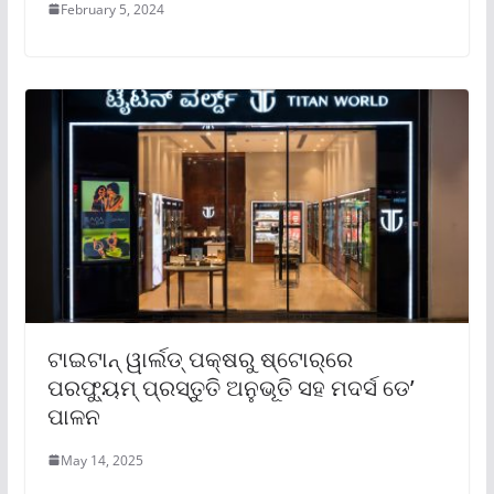
February 5, 2024
ଟାଇଟାନ୍ ୱାର୍ଲଡ୍ ପକ୍ଷରୁ ଷ୍ଟୋର୍‌ରେ
ପରଫ୍ୟୁମ୍ ପ୍ରସ୍ତୁତି ଅନୁଭୂତି ସହ ମଦର୍ସ ଡେ’
ପାଳନ
May 14, 2025