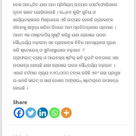
ବେଶ ଆନନ୍ଦିତ ଯାହା ଆମ ପ୍ରିମିୟମ୍ ଉତ୍ପାଦ ପୋର୍ଟଫୋଲିଓରେ
ନୂତନ ଭାବେ ଯୋଡ଼ିହୋଇଛି । ଉନ୍ନତ କୁଲିଂ ସୁବିଧା ଓ
କାର୍ଯ୍ୟଦକ୍ଷତାର ମିଶ୍ରଣରେ ଏହି ଉତ୍ପାଦ ହେଉଛି ଗ୍ରାହକଙ୍କ
ଜୀବନକୁ ସମୃଦ୍ଧ କରିବା ଦିଗରେ ଆମ ପ୍ରତିବଦ୍ଧତାର ପ୍ରମାଣ ।
ଆମେ ଏକ ମାଷ୍ଟରପିସ୍ ସୃଷ୍ଟି କରିଛୁ ଯାହା ରୋଷେଇ ଘରର
ସୌନ୍ଦର୍ଯ୍ୟ ବଢ଼ାଇବା ସହ ଗ୍ରାହକଙ୍କ ବିବିଧ ଆବଶ୍ୟକତା ପୂରଣ
କରି ଷ୍ଟୋରେଜ୍ ଓ ସୁବିଧାସୁଯୋଗ ବଢ଼ାଇବ ।”
ଗ୍ରାଫାଇଟ୍ ବ୍ଲାକ୍ ଓ ଆଇନକ୍ସ ଷ୍ଟିଲ୍ ଭଳି ଦୁଇଟି ରଙ୍ଗରେ ଏହା
ଉପଲବ୍ଧ ହୋଇଛି ଯାହା ରୋଷେଇ ଘରର ସୌନ୍ଦର୍ଯ୍ୟ ବଢ଼ାଇବ ।
ଏହାର ବର୍ତମାନ ମୂଲ୍ୟ ୧,୨୦,୦୦୦ ଟଙ୍କା ରହିଛି ଏବଂ ତାହା ପ୍ରମୁଖ
ଇ-କମର୍ସ ସାଇଟ୍ ଓ ସାରା ଦେଶର ଅଫ୍‌ଲାଇନ୍ ଷ୍ଟୋର୍‌ରେ ଉପଲବ୍ଧ
ହୋଇଛି ।
Share