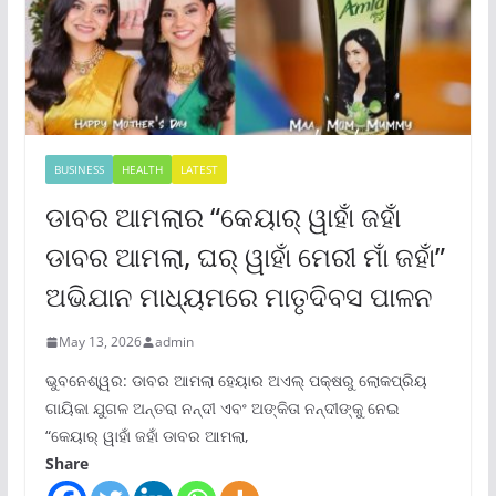
BUSINESS
HEALTH
LATEST
ଡାବର ଆମଲାର “କେୟାର୍ ୱାହାଁ ଜହାଁ
ଡାବର ଆମଲା, ଘର୍ ୱାହାଁ ମେରୀ ମାଁ ଜହାଁ”
ଅଭିଯାନ ମାଧ୍ୟମରେ ମାତୃଦିବସ ପାଳନ
May 13, 2026
admin
ଭୁବନେଶ୍ୱର: ଡାବର ଆମଲା ହେୟାର ଅଏଲ୍ ପକ୍ଷରୁ ଲୋକପ୍ରିୟ
ଗାୟିକା ଯୁଗଳ ଅନ୍ତରା ନନ୍ଦୀ ଏବଂ ଅଙ୍କିତା ନନ୍ଦୀଙ୍କୁ ନେଇ
“କେୟାର୍ ୱାହାଁ ଜହାଁ ଡାବର ଆମଲା,
Share