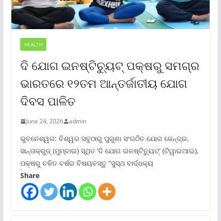
HEALTH
ଦି ଯୋଗ ଇନଷ୍ଟିଚ୍ୟୁଟ୍ ପକ୍ଷରୁ ସମଗ୍ର
ଭାରତରେ ୧୨ତମ ଆନ୍ତର୍ଜାତୀୟ ଯୋଗ
ଦିବସ ପାଳିତ
June 24, 2026
admin
ଭୁବନେଶ୍ୱର: ବିଶ୍ୱର ସବୁଠାରୁ ପୁରୁଣା ସଂଗଠିତ ଯୋଗ କେନ୍ଦ୍ର,
ସାନ୍ତାକ୍ରୁଜ୍ (ମୁମ୍ବାଇ) ସ୍ଥିତ ‘ଦି ଯୋଗ ଇନଷ୍ଟିଚ୍ୟୁଟ୍‌’ (ଟିୱାଇଆଇ),
ପକ୍ଷରୁ ଚଳିତ ବର୍ଷର ବିଷୟବସ୍ତୁ “ସୁସ୍ଥ ବାର୍ଦ୍ଧକ୍ୟ
Share