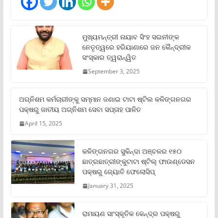
ମୁଖ୍ୟମନ୍ତ୍ରୀ ନାୟାବ ସିଂହ ସଇନୀଙ୍କ
ନେତୃତ୍ୱରେ ହରିୟାଣାରେ ଜନ କୈନ୍ଦ୍ରୀକ
ସଂସ୍କାର ତ୍ୱରାନ୍ୱିତ
September 3, 2025
ଅଗ୍ନିଶମ କର୍ମଚାରୀଙ୍କୁ ସମ୍ମାନ ଜଣାଇ ଟାଟା ଷ୍ଟିଲ କଳିଙ୍ଗନଗର
ପକ୍ଷରୁ ଜାତୀୟ ଅଗ୍ନିଶମ ସେବା ସପ୍ତାହ ପାଳିତ
April 15, 2025
କଳିଙ୍ଗନଗର ସୁକିନ୍ଦା ଅଞ୍ଚଳର ୧୫୦
ଛାତ୍ରଛାତ୍ରୀଙ୍କୁଟାଟା ଷ୍ଟିଲ୍ ଫାଉଣ୍ଡେସନ
ପକ୍ଷରୁ ଜ୍ୟୋତି ଫେଲୋସିପ୍‌
January 31, 2025
ରାମାୟଣ ସାଂସ୍କୃତିକ କେନ୍ଦ୍ର ପକ୍ଷରୁ