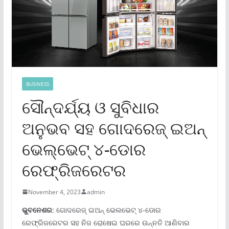
BUSINESS
ସୌନ୍ଦର୍ଯ୍ୟ ଓ ସୁବିଧାର
ଅନୁଭବ ସହ ଗୋଦରେଜ୍ ଇଅନ୍
ଭେଲ୍‌ଭେଟ୍ ୪-ଡୋର
ରେଫ୍ରିଜରେଟର
November 4, 2023
admin
ଭୁବନେଶର
: ଗୋଦରେଜ୍ ଇଅନ୍ ଭେଲଭେଟ୍ ୪-ଡୋର
ରେଫ୍ରିଜରେଟର ସହ ନିଜ ରୋଷେଇ ଘରରେ ଉନ୍ନତି ଆଣିବାର