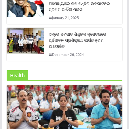
ଅଯୋଧ୍ୟାରେ ରାମ ମନ୍ଦିର ଉଦଘାଟନର
ପ୍ରଥମ ବାର୍ଷିକୀ ପାଳନ
January 21, 2025
ସମ୍‌ରେ ନବଜାତ ଶିଶୁଙ୍କ କ୍ଷେତ୍ରରେ
ପୁର୍ନଜୀବନ ପ୍ରଶିକ୍ଷଣ କାର୍ଯ୍ୟକ୍ରମ
ଆୟୋଜିତ
December 26, 2024
Health