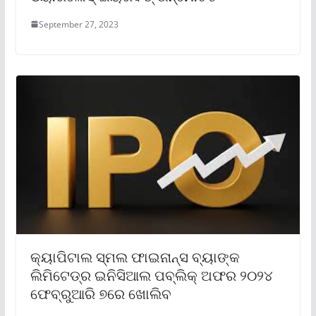
September 27, 2023
କ୍ୟାପିଟାଲ ସ୍ମଲ ଫାଇନାନ୍ସ ବ୍ୟାଙ୍କ
ଲିମିଟେଡ୍‌ର ଇନିସିଆଲ ପବ୍ଲିକ୍ ଅଫର ୨୦୨୪
ଫେବ୍ରୁଆରି ୭ରେ ଖୋଲିବ