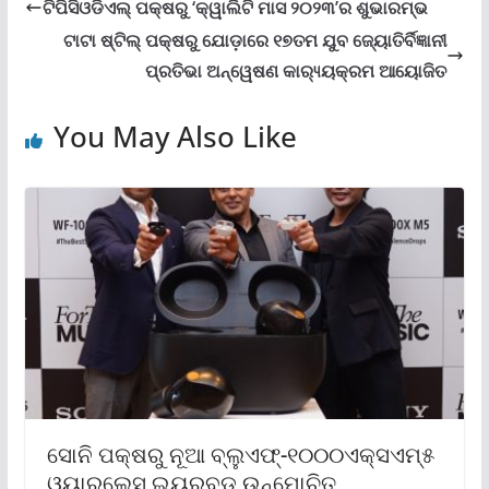
ଟିପିସିଓଡିଏଲ୍ ପକ୍ଷରୁ ‘କ୍ୱାଲିଟି ମାସ ୨୦୨୩’ର ଶୁଭାରମ୍ଭ
ଟାଟା ଷ୍ଟିଲ୍ ପକ୍ଷରୁ ଯୋଡ଼ାରେ ୧୭ତମ ଯୁବ ଜ୍ୟୋତିର୍ବିଜ୍ଞାନୀ
ପ୍ରତିଭା ଅନ୍ୱେଷଣ କାର‌୍ୟ୍ୟକ୍ରମ ଆୟୋଜିତ
You May Also Like
ସୋନି ପକ୍ଷରୁ ନୂଆ ବ୍ଲୁଏଫ୍‌-୧୦୦୦ଏକ୍ସଏମ୍‌୫
ଓୟାରଲେସ୍ ଇୟରବଡ୍ ଉନ୍ମୋଚିତ