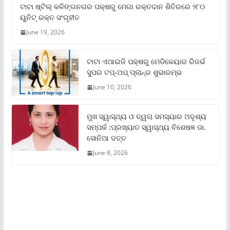
ଟାଟା ଷ୍ଟିଲ୍‌ କଳିଙ୍ଗନଗର ପକ୍ଷରୁ ମେଗା ରକ୍ତଦାନ ଶିବିରରେ ୨୮୦
ୟୁନିଟ୍‌ ରକ୍ତ ସଂଗୃହୀତ
June 19, 2026
ଟାଟା ଏଆଇଜି ପକ୍ଷରୁ ମେଡିକେୟାର ରିଜର୍ଭ
ସୁପର ଟପ୍‌-ଅପ୍ ପ୍ଲାନ୍‌ର ଶୁଭାରମ୍ଭ
June 10, 2026
ମୁଖ ସ୍ୱାସ୍ଥ୍ୟ ଓ ତ୍ୱଚା ସମସ୍ୟାର ଅଦୃଶ୍ୟ
ସମ୍ପର୍କ :ପ୍ରଖ୍ୟାତ ସ୍ୱାସ୍ଥ୍ୟ ବିଶେଷଜ୍ଞ ଡା.
ସୋନିଆ ଦତ୍ତ
June 8, 2026