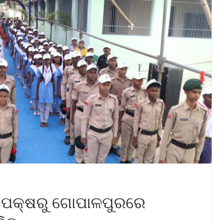
ନ ପକ୍ଷରୁ ଗୋପାଳପୁରରେ