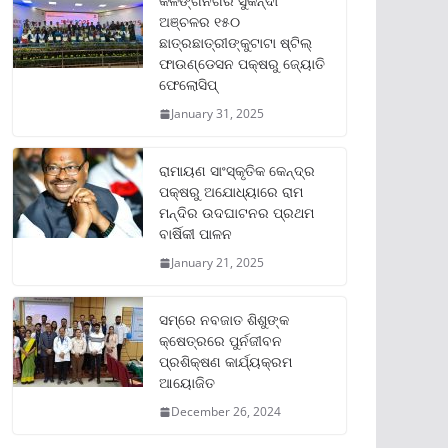
କଳିଙ୍ଗନଗର ସୁକିନ୍ଦା
ଅଞ୍ଚଳର ୧୫୦
ଛାତ୍ରଛାତ୍ରୀଙ୍କୁଟାଟା ଷ୍ଟିଲ୍
ଫାଉଣ୍ଡେସନ ପକ୍ଷରୁ ଜ୍ୟୋତି
ଫେଲୋସିପ୍‌
January 31, 2025
ରାମାୟଣ ସାଂସ୍କୃତିକ କେନ୍ଦ୍ର
ପକ୍ଷରୁ ଅଯୋଧ୍ୟାରେ ରାମ
ମନ୍ଦିର ଉଦଘାଟନର ପ୍ରଥମ
ବାର୍ଷିକୀ ପାଳନ
January 21, 2025
ସମ୍‌ରେ ନବଜାତ ଶିଶୁଙ୍କ
କ୍ଷେତ୍ରରେ ପୁର୍ନଜୀବନ
ପ୍ରଶିକ୍ଷଣ କାର୍ଯ୍ୟକ୍ରମ
ଆୟୋଜିତ
December 26, 2024