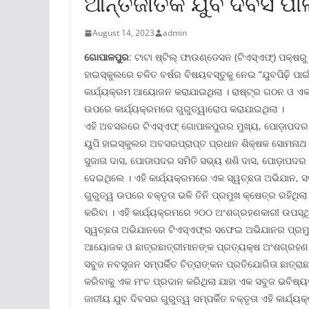
ଆନ୍ତର୍ଜାତିକ ଯୁବ ଦିବସ ପା
August 14, 2023
admin
ଗୋପାଳପୁର
: ଟାଟା ଷ୍ଟିଲ୍ ଫାଉଣ୍ଡେସନ (ଟିଏସ୍‌ଏଫ୍‌) ପକ୍
ହାଇସ୍କୁଲରେ ଚଳିତ ବର୍ଷର ବିଷୟବସ୍ତୁକୁ ନେଇ “ଯୁବପିଢ଼ି ପାଇ
କାର୍ଯ୍ୟକ୍ରମ ଆୟୋଜନ କରାଯାଇଥିଲା । ରାଷ୍ଟ୍ର ଗଠନ ଓ ଏକ ଦୀର
ଉପରେ କାର୍ଯ୍ୟକ୍ରମରେ ଗୁରୁତ୍ୱାରୋପ କରାଯାଇଥିଲା ।
ଏହି ଅବସରରେ ଟିଏସ୍‌ଏଫ୍ ଗୋପାଳପୁରର ମୁଖ୍ୟ, ପୋଡ଼ାପଦର ୟୁପ
ୟୁପି ହାଇସ୍କୁଲର ଅବସରପ୍ରାପ୍ତ ପ୍ରଧାନ ଶିକ୍ଷକ ସୋମନାଥ ସ
ସୁଜାତା ଦାସ, ପୋଡାପଦର ସମିତି ସଭ୍ୟ ଶଶି ଦାସ, ପୋଡ଼ାପଦର 
ଦେଇଥିଲେ । ଏହି କାର୍ଯ୍ୟକ୍ରମରେ ଏକ ସ୍ୱଚ୍ଛତା ଅଭିଯାନ,
ଗୁରୁତ୍ୱ ଉପରେ ବକ୍ତୃତା ଭଳି ତିନି ପ୍ରମୁଖ କ୍ଷେତ୍ର ରହିଥି
କରିବା । ଏହି କାର୍ଯ୍ୟକ୍ରମରେ ୨୦୦ ଅଂଶଗ୍ରହଣକାରୀ ଉପସ୍ଥ
ସ୍ୱଚ୍ଛତା ଅଭିଯାନରେ ଟିଏସ୍‌ଏଫ୍‌ର ସଫେଇ ଅଭିଯାନର ପ୍ରମୁଖ 
ଆୟୋଜକ ଓ ଛାତ୍ରଛାତ୍ରୀମାନଙ୍କ ପ୍ରତ୍ୟକ୍ଷ ଅଂଶଗ୍ରହଣ ଦେ
ସବୁଜ ନବସୃଜନ ସମ୍ପର୍କିତ ଚିତ୍ରାଙ୍କନ ପ୍ରତିଯୋଗିତା ଛାତ୍ରାଛ
କରିବାକୁ ଏକ ମଂଚ ପ୍ରଦାନ କରିଥିଲା ଯାହା ଏକ ସବୁଜ ଭବିଷ୍ୟତ
ଜାତୀୟ ଯୁବ ଦିବସର ଗୁରୁତ୍ୱ ସମ୍ପର୍କିତ ବକ୍ତୃତା ଏହି କାର୍ଯ