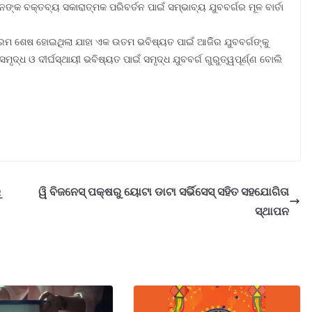
ଙ୍କ ବକ୍ତବ୍ୟ ସକାରାତ୍ମକ ପରିବର୍ତନ ପାଇଁ ସମ୍ଭାବ୍ୟ ଯୁବବର୍ଗର ମୂଳ ବାର୍ତା
୍ରମ ଶେଷ ହୋଇଥିଲା ଯାହା ଏକ ଉତମ ଭବିଷ୍ୟତ ପାଇଁ ଆଜିିର ଯୁବବର୍ଗଙ୍କୁ
ସମୃଦ୍ଧ ଓ ଦୀର୍ଘସ୍ଥାୟୀ ଭବିଷ୍ୟତ ପାଇଁ ସମୃଦ୍ଧ ଯୁବବର୍ଗ ଗୁରୁତ୍ୱପୂର୍ଣ୍ଣ ବୋଲି
ୁ
ୱି ବିଜନେସ୍ ପକ୍ଷରୁ ୟୋଟା ଡାଟା ସର୍ଭିସେସ୍ ସହିତ ସହଯୋଗିତା
ସ୍ଥାପନ