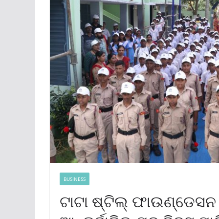
BUSINESS
ଟାଟା ଷ୍ଟିଲ୍ ଫାଉଣ୍ଡେସ