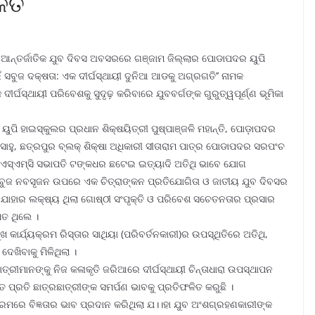
ଳିତ
ଷରୁ ଆନ୍ତର୍ଜାତିକ ଯୁବ ଦିବସ ଅବସରରେ ଗଞ୍ଜାମ ଜିଲ୍ଲାର ପୋଡାପଦର ୟୁପି
ଁ ସବୁଜ ଦକ୍ଷତା: ଏକ ଦୀର୍ଘସ୍ଥାୟୀ ଦୁନିଆ ଆଡକୁ ଅଗ୍ରଗତି’’ ନାମକ
୍ଘସ୍ଥାୟୀ ପରିବେଶକୁ ସୁଦୃଢ଼ କରିବାରେ ଯୁବବର୍ଗଙ୍କ ଗୁରୁତ୍ୱପୂର୍ଣ୍ଣ ଭୂମିକା
ି ହାଇସ୍କୁଲର ପ୍ରଧାନ ଶିକ୍ଷୟିତ୍ରୀ ପୁଷ୍ପାଞ୍ଜଳି ମହାନ୍ତି, ପୋଡ଼ାପଦର
ାହୁ, ଛତ୍ରପୁର ବ୍ଲକ୍ ଶିକ୍ଷା ଅଧିକାରୀ ସୀତାରାମ ପାତ୍ର ପୋଡାପଦର ସରପଂଚ
ଏସ୍‌ଏମ୍‌ସି ସଭାପତି ଟଙ୍କଧର ଛଟେଇ ଇତ୍ୟାଦି ଅତିଥି ଭାବେ ଯୋଗ
 ସବୁଜ ନବସୃଜନ ଉପରେ ଏକ ଚିତ୍ରାଙ୍କନ ପ୍ରତିଯୋଗିତା ଓ ଜାତୀୟ ଯୁବ ଦିବସର
ଲା ଯାହାର ଲକ୍ଷ୍ୟ ଥିଲା ଗୋଷ୍ଠୀ ସଂପୃକ୍ତି ଓ ପରିବେଶ ସଚେତନତାର ପ୍ରସାର
ିତ ଥିଲେ ।
କାର୍ଯ୍ୟକ୍ରମ ରିସ୍ତାର ସାଥିୟା (ପରିବର୍ତନକାରୀ)ର ଉପସ୍ଥିତିରେ ଅତିଥି,
ଖିବାକୁ ମିଳିଥିଲା ।
ାତ୍ରୀମାନଙ୍କୁ ନିଜ କଳାକୃତି ଜରିଆରେ ଦୀର୍ଘସ୍ଥାୟୀ ଚିନ୍ତାଧାରା ଉପସ୍ଥାପନ
 ପ୍ରତି ଛାତ୍ରଛାତ୍ରୀଙ୍କ ସମର୍ପଣ ଭାବକୁ ପ୍ରତିଫଳିତ କରୁଛି ।
୍ୟକ୍ରମରେ ବିଜ୍ଞତାର ଭାବ ପ୍ରଦାନ କରିଥିଲା ଯ।।ହା ଯୁବ ଅଂଶଗ୍ରହଣକାରୀଙ୍କ