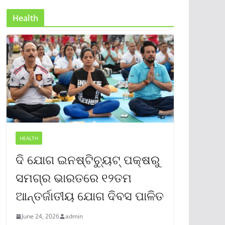
Health
HEALTH
ଦି ଯୋଗ ଇନଷ୍ଟିଚ୍ୟୁଟ୍ ପକ୍ଷରୁ
ସମଗ୍ର ଭାରତରେ ୧୨ତମ
ଆନ୍ତର୍ଜାତୀୟ ଯୋଗ ଦିବସ ପାଳିତ
June 24, 2026
admin