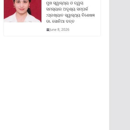
ମୁଖ ସ୍ୱାସ୍ଥ୍ୟ ଓ ତ୍ୱଚା
ସମସ୍ୟାର ଅଦୃଶ୍ୟ ସମ୍ପର୍କ
:ପ୍ରଖ୍ୟାତ ସ୍ୱାସ୍ଥ୍ୟ ବିଶେଷଜ୍ଞ
ଡା. ସୋନିଆ ଦତ୍ତ
June 8, 2026