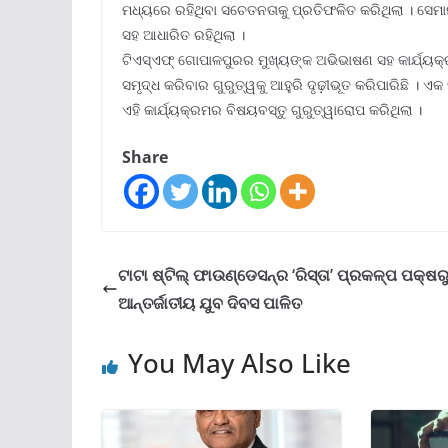
ମଧ୍ୟରେ ରହିଥିବା ସଚେତନତାକୁ ପ୍ରତିଫଳିତ କରିଥିଲା । ସେମାନ
ସହ ଆଧାରିତ ରହିଥିଲା ।
ଟିଏସ୍‌ଏଫ୍ ଗୋପାଳପୁରର ମୁଖ୍ୟଙ୍କ ଅଭିଭାଷଣ ସହ କାର୍ଯ୍ୟକ
ସମୃଦ୍ଧ କରିବାର ଗୁରୁତ୍ୱକୁ ଆହୁରି ଦୃଢ଼ୀଭୂତ କରିପାରିଛି । ଏକ 
ଏହି କାର୍ଯ୍ୟକ୍ରମର ବିଷୟବସ୍ତୁ ଗୁରୁତ୍ୱାରୋପ କରିଥିଲା ।
Share
ଟାଟା ଷ୍ଟିଲ୍ ଫାଉଣ୍ଡେସନ୍‌ର ‘ରିସ୍ତା’ ପ୍ରକଳ୍ପ ପକ୍ଷର
ଆନ୍ତର୍ଜାତୀୟ ଯୁବ ଦିବସ ପାଳିତ
You May Also Like