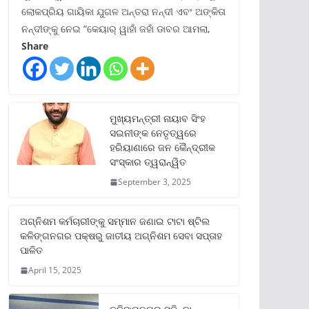
ଲୋକପ୍ରିୟ ଗାୟିକା ଯୁଗଳ ଅନ୍ତରା ନନ୍ଦୀ ଏବଂ ଅଙ୍କିତା
ନନ୍ଦୀଙ୍କୁ ନେଇ “କେୟାର୍ ୱାହାଁ ଜହାଁ ଡାବର ଆମଲା,
Share
ମୁଖ୍ୟମନ୍ତ୍ରୀ ନାୟାବ ସିଂହ
ସଇନୀଙ୍କ ନେତୃତ୍ୱରେ
ହରିୟାଣାରେ ଜନ କୈନ୍ଦ୍ରୀକ
ସଂସ୍କାର ତ୍ୱରାନ୍ୱିତ
September 3, 2025
ଅଗ୍ନିଶମ କର୍ମଚାରୀଙ୍କୁ ସମ୍ମାନ ଜଣାଇ ଟାଟା ଷ୍ଟିଲ
କଳିଙ୍ଗନଗର ପକ୍ଷରୁ ଜାତୀୟ ଅଗ୍ନିଶମ ସେବା ସପ୍ତାହ
ପାଳିତ
April 15, 2025