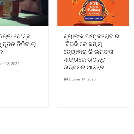
ଡବ୍ଲୁ ପେଂଟ୍‌ସ
ବ୍ୟାଙ୍କ ଅଫ୍ ବରୋଦାର
 ନୂତନ ଡିଜିଟାଲ୍
“ବିଓବି କେ ସଙ୍ଗ୍
ନ
ତ୍ୟୋହାର କି ଉମଙ୍ଗ’
ସାଙ୍ଗରେ ଉଠାନ୍ତୁ
er 12, 2024
ଉତ୍ସବର ଆନନ୍ଦ
October 14, 2025