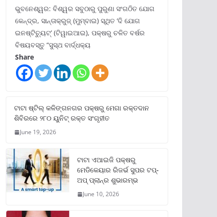
ଭୁବନେଶ୍ୱର: ବିଶ୍ୱର ସବୁଠାରୁ ପୁରୁଣା ସଂଗଠିତ ଯୋଗ
କେନ୍ଦ୍ର, ସାନ୍ତାକ୍ରୁଜ୍ (ମୁମ୍ବାଇ) ସ୍ଥିତ ‘ଦି ଯୋଗ
ଇନଷ୍ଟିଚ୍ୟୁଟ୍‌’ (ଟିୱାଇଆଇ), ପକ୍ଷରୁ ଚଳିତ ବର୍ଷର
ବିଷୟବସ୍ତୁ “ସୁସ୍ଥ ବାର୍ଦ୍ଧକ୍ୟ
Share
ଟାଟା ଷ୍ଟିଲ୍‌ କଳିଙ୍ଗନଗର ପକ୍ଷରୁ ମେଗା ରକ୍ତଦାନ
ଶିବିରରେ ୨୮୦ ୟୁନିଟ୍‌ ରକ୍ତ ସଂଗୃହୀତ
June 19, 2026
ଟାଟା ଏଆଇଜି ପକ୍ଷରୁ
ମେଡିକେୟାର ରିଜର୍ଭ ସୁପର ଟପ୍‌-
ଅପ୍ ପ୍ଲାନ୍‌ର ଶୁଭାରମ୍ଭ
June 10, 2026