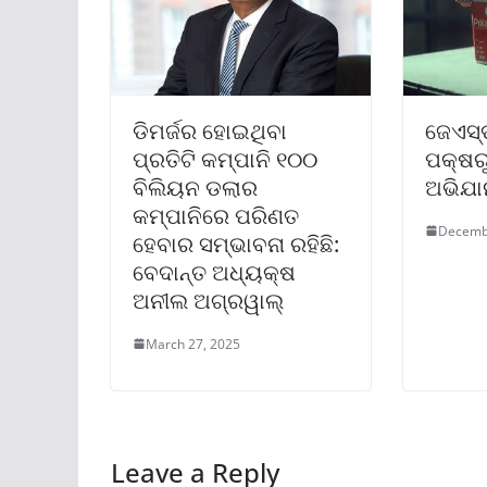
ଡିମର୍ଜର ହୋଇଥିବା
ଜେଏସ୍‌
ପ୍ରତିଟି କମ୍ପାନି ୧୦୦
ପକ୍ଷରୁ
ବିଲିୟନ ଡଲାର
ଅଭିଯା
କମ୍ପାନିରେ ପରିଣତ
Decemb
ହେବାର ସମ୍ଭାବନା ରହିଛି:
ବେଦାନ୍ତ ଅଧ୍ୟକ୍ଷ
ଅନୀଲ ଅଗ୍ରୱାଲ୍‌
March 27, 2025
Leave a Reply