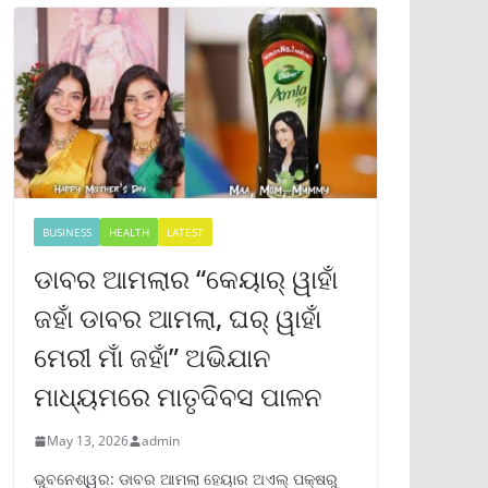
BUSINESS
HEALTH
LATEST
ଡାବର ଆମଲାର “କେୟାର୍ ୱାହାଁ
ଜହାଁ ଡାବର ଆମଲା, ଘର୍ ୱାହାଁ
ମେରୀ ମାଁ ଜହାଁ” ଅଭିଯାନ
ମାଧ୍ୟମରେ ମାତୃଦିବସ ପାଳନ
May 13, 2026
admin
ଭୁବନେଶ୍ୱର: ଡାବର ଆମଲା ହେୟାର ଅଏଲ୍ ପକ୍ଷରୁ