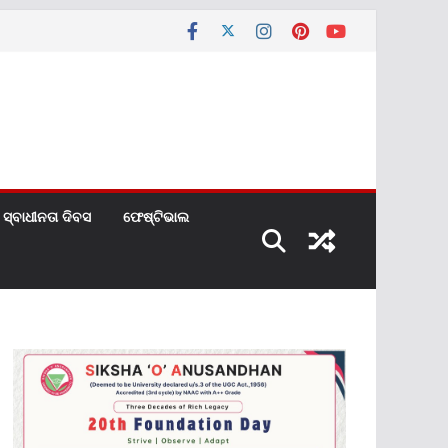
ସ୍ବାଧୀନତା ଦିବସ
ଫେଷ୍ଟିଭାଲ