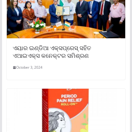
ଏୟାର ଇଣ୍ଡିଆ ଏକ୍ସପ୍ରେସ୍ ସହିତ
ଏଆଇଏକ୍ସ କନେକ୍ଟର ସମିଶ୍ରଣ
October 3, 2024