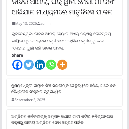
ଡାବର ଆମଲା, ଘର୍ ୱାହାଁ ମେରୀ ମାଁ ଜହାଁ”
ଅଭିଯାନ ମାଧ୍ୟମରେ ମାତୃଦିବସ ପାଳନ
May 13, 2026
admin
ଭୁବନେଶ୍ୱର: ଡାବର ଆମଲା ହେୟାର ଅଏଲ୍ ପକ୍ଷରୁ ଲୋକପ୍ରିୟ
ଗାୟିକା ଯୁଗଳ ଅନ୍ତରା ନନ୍ଦୀ ଏବଂ ଅଙ୍କିତା ନନ୍ଦୀଙ୍କୁ ନେଇ
“କେୟାର୍ ୱାହାଁ ଜହାଁ ଡାବର ଆମଲା,
Share
ମୁଖ୍ୟମନ୍ତ୍ରୀ ନାୟାବ ସିଂହ ସଇନୀଙ୍କ ନେତୃତ୍ୱରେ ହରିୟାଣାରେ ଜନ
କୈନ୍ଦ୍ରୀକ ସଂସ୍କାର ତ୍ୱରାନ୍ୱିତ
September 3, 2025
ଅଗ୍ନିଶମ କର୍ମଚାରୀଙ୍କୁ ସମ୍ମାନ ଜଣାଇ ଟାଟା ଷ୍ଟିଲ କଳିଙ୍ଗନଗର
ପକ୍ଷରୁ ଜାତୀୟ ଅଗ୍ନିଶମ ସେବା ସପ୍ତାହ ପାଳିତ