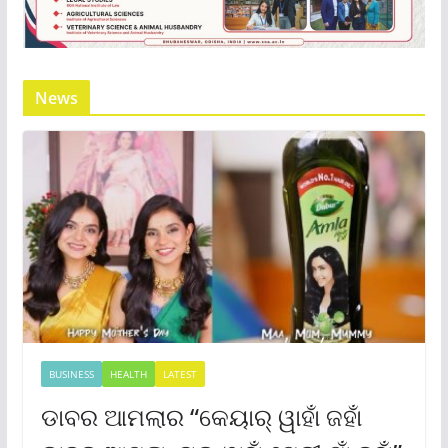
News
BUSINESS
HEALTH
LATEST
ଡାବର ଆମଲାର “କେୟାର୍ ୱାହାଁ ଜହାଁ