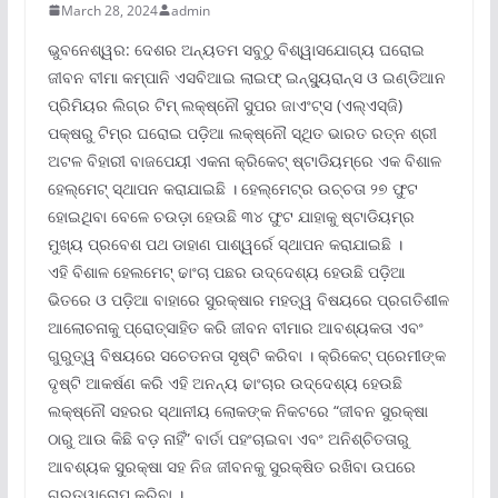
March 28, 2024
admin
ଭୁବନେଶ୍ୱର: ଦେଶର ଅନ୍ୟତମ ସବୁଠୁ ବିଶ୍ୱାସଯୋଗ୍ୟ ଘରୋଇ
ଜୀବନ ବୀମା କମ୍ପାନି ଏସବିଆଇ ଲାଇଫ୍ ଇନ୍‌ସ୍ୟୁରାନ୍ସ ଓ ଇଣ୍ଡିଆନ
ପ୍ରିମିୟର ଲିଗ୍‌ର ଟିମ୍ ଲକ୍ଷ୍ନୌ ସୁପର ଜାଏଂଟ୍‌ସ (ଏଲ୍‌ଏସ୍‌ଜି)
ପକ୍ଷରୁ ଟିମ୍‌ର ଘରୋଇ ପଡ଼ିଆ ଲକ୍ଷ୍ନୌ ସ୍ଥିତ ଭାରତ ରତ୍ନ ଶ୍ରୀ
ଅଟଳ ବିହାରୀ ବାଜପେୟୀ ଏକନା କ୍ରିକେଟ୍ ଷ୍ଟାଡିୟମ୍‌ରେ ଏକ ବିଶାଳ
ହେଲ୍‌ମେଟ୍ ସ୍ଥାପନ କରାଯାଇଛି । ହେଲ୍‌ମେଟ୍‌ର ଉଚ୍ଚତା ୨୭ ଫୁଟ
ହୋଇଥିବା ବେଳେ ଚଉଡ଼ା ହେଉଛି ୩୪ ଫୁଟ ଯାହାକୁ ଷ୍ଟାଡିୟମ୍‌ର
ମୁଖ୍ୟ ପ୍ରବେଶ ପଥ ଡାହାଣ ପାଶ୍ୱର୍ରେ ସ୍ଥାପନ କରାଯାଇଛି ।
ଏହି ବିଶାଳ ହେଲମେଟ୍ ଢାଂଚା ପଛର ଉଦ୍ଦେଶ୍ୟ ହେଉଛି ପଡ଼ିଆ
ଭିତରେ ଓ ପଡ଼ିଆ ବାହାରେ ସୁରକ୍ଷାର ମହତ୍ୱ ବିଷୟରେ ପ୍ରଗତିଶୀଳ
ଆଲୋଚନାକୁ ପ୍ରୋତ୍ସାହିତ କରି ଜୀବନ ବୀମାର ଆବଶ୍ୟକତା ଏବଂ
ଗୁରୁତ୍ୱ ବିଷୟରେ ସଚେତନତା ସୃଷ୍ଟି କରିବା । କ୍ରିକେଟ୍ ପ୍ରେମୀଙ୍କ
ଦୃଷ୍ଟି ଆକର୍ଷଣ କରି ଏହି ଅନନ୍ୟ ଢାଂଚାର ଉଦ୍ଦେଶ୍ୟ ହେଉଛି
ଲକ୍ଷ୍ନୌ ସହରର ସ୍ଥାନୀୟ ଲୋକଙ୍କ ନିକଟରେ “ଜୀବନ ସୁରକ୍ଷା
ଠାରୁ ଆଉ କିଛି ବଡ଼ ନାହିଁ” ବାର୍ତା ପହଂଚାଇବା ଏବଂ ଅନିଶ୍ଚିତତାରୁ
ଆବଶ୍ୟକ ସୁରକ୍ଷା ସହ ନିଜ ଜୀବନକୁ ସୁରକ୍ଷିତ ରଖିବା ଉପରେ
ଗୁରୁତ୍ୱାରୋପ କରିବା ।