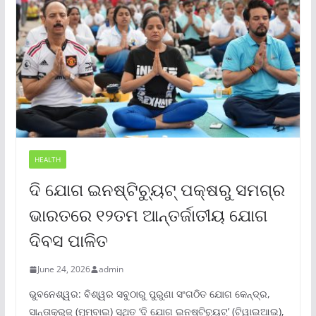
HEALTH
ଦି ଯୋଗ ଇନଷ୍ଟିଚ୍ୟୁଟ୍ ପକ୍ଷରୁ ସମଗ୍ର
ଭାରତରେ ୧୨ତମ ଆନ୍ତର୍ଜାତୀୟ ଯୋଗ
ଦିବସ ପାଳିତ
June 24, 2026
admin
ଭୁବନେଶ୍ୱର: ବିଶ୍ୱର ସବୁଠାରୁ ପୁରୁଣା ସଂଗଠିତ ଯୋଗ କେନ୍ଦ୍ର,
ସାନ୍ତାକ୍ରୁଜ୍ (ମୁମ୍ବାଇ) ସ୍ଥିତ ‘ଦି ଯୋଗ ଇନଷ୍ଟିଚ୍ୟୁଟ୍‌’ (ଟିୱାଇଆଇ),