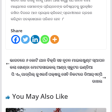
କରିବା ଜାରି ରଖିବୁ ତେଣୁ ଆମେ ଆଶା କରୁଛୁ ଯେ ଜୀବନ ବୀମା
ମାଧ୍ୟମରେ ସେମାନଙ୍କ ପ୍ରିୟଜନଙ୍କ ଭବିଷ୍ୟତକୁ ସୁରକ୍ଷିତ
ରଖିବା ଦିଗରେ ଆମ ପ୍ରୟାସ କ୍ରିକେଟ୍ ପ୍ରେମୀମାନେ ଗ୍ରହଣ
କରିଥିବା ପଦକ୍ଷେପରେ ପରିଣତ ହେବ ।”
Share
ଭାରତରେ ୬ କୋଟି ଯାନ ବିକ୍ରି ସହ ନୂତନ ମାଇଲଖୁଣ୍ଟ ସ୍ଥାପନ
କଲା ହୋଣ୍ଡା ମୋଟରସାଇକଲ୍ ଆଣ୍ଡ୍ ସ୍କୁଟର ଇଣ୍ଡିଆ
ପି ଏନ୍ ଗାଡ୍‌ଗିଲ୍ ଜୁଏଲର୍ସ ପକ୍ଷରୁ ସେବି ନିକଟରେ ଡିଆର୍‌ଏଚ୍‌ପି
ଦାଖଲ
You May Also Like