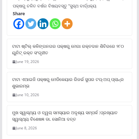
ପକ୍ଷରୁ ଚଳିତ ବର୍ଷର ବିଷୟବସ୍ତୁ “ସୁସ୍ଥ ବାର୍ଦ୍ଧକ୍ୟ
Share
ଟାଟା ଷ୍ଟିଲ୍‌ କଳିଙ୍ଗନଗର ପକ୍ଷରୁ ମେଗା ରକ୍ତଦାନ ଶିବିରରେ ୨୮୦
ୟୁନିଟ୍‌ ରକ୍ତ ସଂଗୃହୀତ
June 19, 2026
ଟାଟା ଏଆଇଜି ପକ୍ଷରୁ ମେଡିକେୟାର ରିଜର୍ଭ ସୁପର ଟପ୍‌-ଅପ୍ ପ୍ଲାନ୍‌ର
ଶୁଭାରମ୍ଭ
June 10, 2026
ମୁଖ ସ୍ୱାସ୍ଥ୍ୟ ଓ ତ୍ୱଚା ସମସ୍ୟାର ଅଦୃଶ୍ୟ ସମ୍ପର୍କ :ପ୍ରଖ୍ୟାତ
ସ୍ୱାସ୍ଥ୍ୟ ବିଶେଷଜ୍ଞ ଡା. ସୋନିଆ ଦତ୍ତ
June 8, 2026