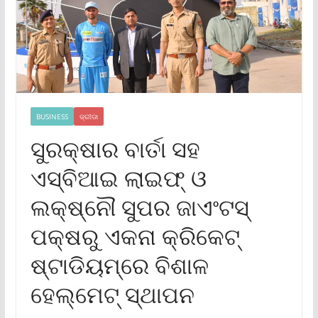
BUSINESS
କ୍ରୀଡା
ସୁରକ୍ଷାର ବାର୍ତା ସହ
ଏସ୍‌ବିଆଇ ଲାଇଫ୍ ଓ
ଲକ୍ଷ୍ନୌ ସୁପର ଜାଏଂଟସ୍
ପକ୍ଷରୁ ଏକନା କ୍ରିକେଟ୍
ଷ୍ଟାଡିୟମ୍‌ରେ ବିଶାଳ
ହେଲ୍‌ମେଟ୍ ସ୍ଥାପନ