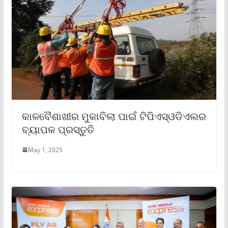
କାଳବୈଶାଖୀର ମୁକାବିଲା ପାଇଁ ଟିପିଏସ୍ଓଡିଏଲର
ବ୍ୟାପକ ପ୍ରସ୍ତୁତି
May 1, 2025