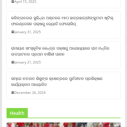
April 15, 2025
କଳିଙ୍ଗନଗର ସୁକିନ୍ଦା ଅଞ୍ଚଳର ୧୫୦ ଛାତ୍ରଛାତ୍ରୀଙ୍କୁଟାଟା ଷ୍ଟିଲ୍
ଫାଉଣ୍ଡେସନ ପକ୍ଷରୁ ଜ୍ୟୋତି ଫେଲୋସିପ୍‌
January 31, 2025
ରାମାୟଣ ସାଂସ୍କୃତିକ କେନ୍ଦ୍ର ପକ୍ଷରୁ ଅଯୋଧ୍ୟାରେ ରାମ ମନ୍ଦିର
ଉଦଘାଟନର ପ୍ରଥମ ବାର୍ଷିକୀ ପାଳନ
January 21, 2025
ସମ୍‌ରେ ନବଜାତ ଶିଶୁଙ୍କ କ୍ଷେତ୍ରରେ ପୁର୍ନଜୀବନ ପ୍ରଶିକ୍ଷଣ
କାର୍ଯ୍ୟକ୍ରମ ଆୟୋଜିତ
December 26, 2024
Health