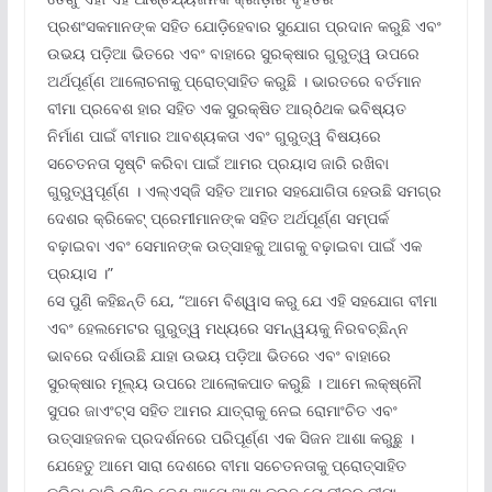
ପ୍ରଶଂସକମାନଙ୍କ ସହିତ ଯୋଡ଼ିହେବାର ସୁଯୋଗ ପ୍ରଦାନ କରୁଛି ଏବଂ
ଉଭୟ ପଡ଼ିଆ ଭିତରେ ଏବଂ ବାହାରେ ସୁରକ୍ଷାର ଗୁରୁତ୍ୱ ଉପରେ
ଅର୍ଥପୂର୍ଣ୍ଣ ଆଲୋଚନାକୁ ପ୍ରୋତ୍ସାହିତ କରୁଛି । ଭାରତରେ ବର୍ତମାନ
ବୀମା ପ୍ରବେଶ ହାର ସହିତ ଏକ ସୁରକ୍ଷିତ ଆର୍ôଥକ ଭବିଷ୍ୟତ
ନିର୍ମାଣ ପାଇଁ ବୀମାର ଆବଶ୍ୟକତା ଏବଂ ଗୁରୁତ୍ୱ ବିଷୟରେ
ସଚେତନତା ସୃଷ୍ଟି କରିବା ପାଇଁ ଆମର ପ୍ରୟାସ ଜାରି ରଖିବା
ଗୁରୁତ୍ୱପୂର୍ଣ୍ଣ । ଏଲ୍‌ଏସ୍‌ଜି ସହିତ ଆମର ସହଯୋଗିତା ହେଉଛି ସମଗ୍ର
ଦେଶର କ୍ରିକେଟ୍ ପ୍ରେମୀମାନଙ୍କ ସହିତ ଅର୍ଥପୂର୍ଣ୍ଣ ସମ୍ପର୍କ
ବଢ଼ାଇବା ଏବଂ ସେମାନଙ୍କ ଉତ୍ସାହକୁ ଆଗକୁ ବଢ଼ାଇବା ପାଇଁ ଏକ
ପ୍ରୟାସ ।”
ସେ ପୁଣି କହିଛନ୍ତି ଯେ, “ଆମେ ବିଶ୍ୱାସ କରୁ ଯେ ଏହି ସହଯୋଗ ବୀମା
ଏବଂ ହେଲମେଟର ଗୁରୁତ୍ୱ ମଧ୍ୟରେ ସମନ୍ୱୟକୁ ନିରବଚ୍ଛିନ୍ନ
ଭାବରେ ଦର୍ଶାଉଛି ଯାହା ଉଭୟ ପଡ଼ିଆ ଭିତରେ ଏବଂ ବାହାରେ
ସୁରକ୍ଷାର ମୂଲ୍ୟ ଉପରେ ଆଲୋକପାତ କରୁଛି । ଆମେ ଲକ୍ଷ୍ନୌ
ସୁପର ଜାଏଂଟ୍‌ସ ସହିତ ଆମର ଯାତ୍ରାକୁ ନେଇ ରୋମାଂଚିତ ଏବଂ
ଉତ୍ସାହଜନକ ପ୍ରଦର୍ଶନରେ ପରିପୂର୍ଣ୍ଣ ଏକ ସିଜନ ଆଶା କରୁଛୁ ।
ଯେହେତୁ ଆମେ ସାରା ଦେଶରେ ବୀମା ସଚେତନତାକୁ ପ୍ରୋତ୍ସାହିତ