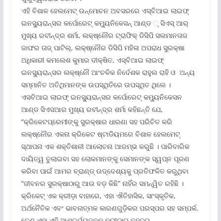
ଏହି ବିଶାଳ ହେଲମେଟ୍ ଉନ୍ମୋଚନ ଅବସରରେ ଏସ୍‌ବିଆଇ ଲାଇଫ୍
ଇନସ୍ୟୁରାନ୍ସର କର୍ପୋରେଟ୍ କମ୍ୟୁନିକେସନ୍ ଆଣ୍ଡ ୍ ସିଏସ୍ ଆର୍
ମୁଖ୍ୟ ରବୀନ୍ଦ୍ର ଶର୍ମା, ଲକ୍ଷ୍ନୌର ଟ୍ରାଫିକ୍ ଡିସିପି ସଲମାନତାଜ
ଜାଫର ତାଜ୍ ପାଟିଲ୍‌, ଲକ୍ଷ୍ନୌର ଡିସିପି ମହିଳା ଅପରାଧ ସୁରକ୍ଷା
ଅଧିକାରୀ କମଲେଶ କୁମାର ଦୀକ୍ଷିତ, ଏସ୍‌ବିଆଇ ଲାଇଫ୍
ଇନସ୍ୟୁରାନ୍ସର ଲକ୍ଷ୍ନୌ ଆଂଚଳିକ ନିର୍ଦେଶକ ରାହୁଲ ରାହି ଓ ଅନ୍ୟ
ସମ୍ମାନିତ ଅତିଥିମାନଙ୍କ ଉପସ୍ଥିତିରେ ଉପସ୍ଥିତ ଥିଲେ ।
ଏସବିଆଇ ଲାଇଫ୍ ଇନସ୍ୟୁରାନ୍ସର କର୍ପୋରେଟ୍ କମ୍ୟୁନିକେସନ
ଆଣ୍ଡ ସିଏସଆର ମୁଖ୍ୟ ରବୀନ୍ଦ୍ର ଶର୍ମା କହିଛନ୍ତି ଯେ,
“କ୍ରିକେଟପ୍ରେମୀଙ୍କୁ ସୁରକ୍ଷାର ଧାରଣା ସହ ପରିଚିତ କରି
ଲକ୍ଷ୍ନୌର ଏକନା କ୍ରିକେଟ ଷ୍ଟାଡିୟମରେ ବିଶାଳ ହେଲମେଟ୍
ସ୍ଥାପନା ଏକ ଶକ୍ତିଶାଳୀ ଆଲୋଚନା ଆରମ୍ଭ କରୁଛି । ପାରିବାରିକ
ଦାୟିତ୍ୱ ତୁଲାଇବା ସହ ଲୋକମାନଙ୍କୁ ସେମାନଙ୍କ ସ୍ୱପ୍ନ ପୂରଣ
କରିବା ପାଇଁ ଆମର ବ୍ରାଣ୍ଡ୍ ଉଦ୍ଦେଶ୍ୟକୁ ପ୍ରତିଫଳିତ କରୁଥିବା
“ଜୀବନର ସୁରକ୍ଷାଠାରୁ ଆଉ ବଡ଼ କିଛି” ନାହିଁର ସମନ୍ୱିତ ରହିଛି ।
କ୍ରିକେଟ୍ ଏକ କ୍ରୀଡ଼ା ବାହାରେ, ଏହା ଐତିହାସିକ, ସାଂସ୍କୃତିକ,
ଅର୍ଥନୈତିକ ଏବଂ ଭାବନାତ୍ମକ କାରଣଗୁଡ଼ିକର ପରସ୍ପର ସହ ସମ୍ପର୍କ,
ତେଣୁ ଏହା ଏହି ଆଶ୍ଚର୍ଯ୍ୟଜନକ କ୍ରୀଡ଼ାର ବୃହତର