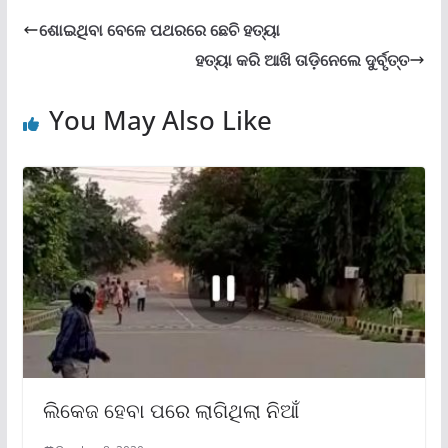
ଶୋଇଥିବା ବେଳେ ପଥରରେ ଛେଚି ହତ୍ୟା
ହତ୍ୟା କରି ଆଖି ତାଡ଼ିନେଲେ ଦୁର୍ବୃତ୍ତ
You May Also Like
ଲିକେଜ ହେବା ପରେ ଲାଗିଥିଲା ନିଆଁ