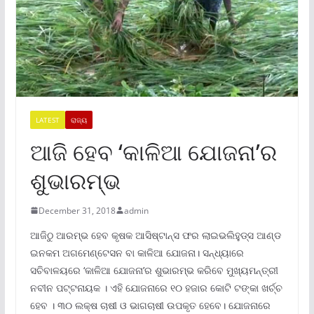
LATEST
ରାଜ୍ୟ
ଆଜି ହେବ ‘କାଳିଆ ଯୋଜନା’ର
ଶୁଭାରମ୍ଭ
December 31, 2018
admin
ଆଜିଠୁ ଆରମ୍ଭ ହେବ କୃଷକ ଆସିଷ୍ଟାନ୍ସ ଫର ଲାଇଭଲିହୁଡ୍ସ ଆଣ୍ଡ
ଇନକମ ଅଗମେଣ୍ଟେସନ ବା କାଳିଆ ଯୋଜନା। ସନ୍ଧ୍ୟାରେ
ସଚିବାଳୟରେ ‘କାଳିଆ ଯୋଜନା’ର ଶୁଭାରମ୍ଭ କରିବେ ମୁଖ୍ୟମନ୍ତ୍ରୀ
ନବୀନ ପଟ୍ଟନାୟକ । ଏହି ଯୋଜନାରେ ୧୦ ହଜାର କୋଟି ଟଙ୍କା ଖର୍ଚ୍ଚ
ହେବ । ୩୦ ଲକ୍ଷ ଚାଷୀ ଓ ଭାଗଚାଷୀ ଉପକୃତ ହେବେ। ଯୋଜନାରେ