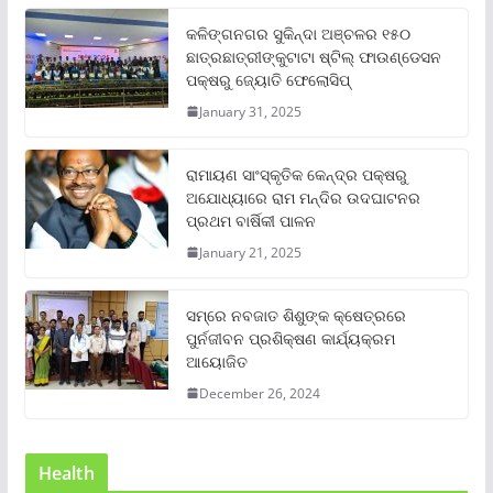
କଳିଙ୍ଗନଗର ସୁକିନ୍ଦା ଅଞ୍ଚଳର ୧୫୦
ଛାତ୍ରଛାତ୍ରୀଙ୍କୁଟାଟା ଷ୍ଟିଲ୍ ଫାଉଣ୍ଡେସନ
ପକ୍ଷରୁ ଜ୍ୟୋତି ଫେଲୋସିପ୍‌
January 31, 2025
ରାମାୟଣ ସାଂସ୍କୃତିକ କେନ୍ଦ୍ର ପକ୍ଷରୁ
ଅଯୋଧ୍ୟାରେ ରାମ ମନ୍ଦିର ଉଦଘାଟନର
ପ୍ରଥମ ବାର୍ଷିକୀ ପାଳନ
January 21, 2025
ସମ୍‌ରେ ନବଜାତ ଶିଶୁଙ୍କ କ୍ଷେତ୍ରରେ
ପୁର୍ନଜୀବନ ପ୍ରଶିକ୍ଷଣ କାର୍ଯ୍ୟକ୍ରମ
ଆୟୋଜିତ
December 26, 2024
Health