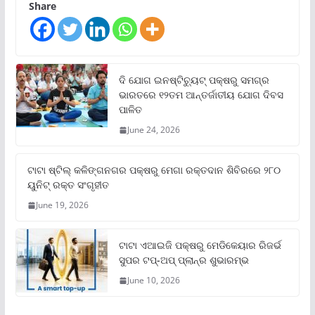
Share
ଦି ଯୋଗ ଇନଷ୍ଟିଚ୍ୟୁଟ୍ ପକ୍ଷରୁ ସମଗ୍ର
ଭାରତରେ ୧୨ତମ ଆନ୍ତର୍ଜାତୀୟ ଯୋଗ ଦିବସ
ପାଳିତ
June 24, 2026
ଟାଟା ଷ୍ଟିଲ୍‌ କଳିଙ୍ଗନଗର ପକ୍ଷରୁ ମେଗା ରକ୍ତଦାନ ଶିବିରରେ ୨୮୦
ୟୁନିଟ୍‌ ରକ୍ତ ସଂଗୃହୀତ
June 19, 2026
ଟାଟା ଏଆଇଜି ପକ୍ଷରୁ ମେଡିକେୟାର ରିଜର୍ଭ
ସୁପର ଟପ୍‌-ଅପ୍ ପ୍ଲାନ୍‌ର ଶୁଭାରମ୍ଭ
June 10, 2026