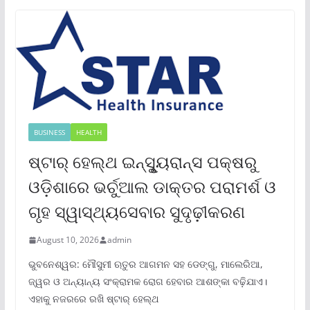
BUSINESS
HEALTH
ଷ୍ଟାର୍ ହେଲ୍‌ଥ ଇନ୍‌ସୁୃ୍ୟରାନ୍ସ ପକ୍ଷରୁ
ଓଡ଼ିଶାରେ ଭର୍ଚୁଆଲ ଡାକ୍ତର ପରାମର୍ଶ ଓ
ଗୃହ ସ୍ୱାସ୍ଥ୍ୟସେବାର ସୁଦୃଢ଼ୀକରଣ
August 10, 2026
admin
ଭୁବନେଶ୍ୱର: ମୌସୁମୀ ଋତୁର ଆଗମନ ସହ ଡେଙ୍ଗୁ, ମାଲେରିଆ,
ଜ୍ୱର ଓ ଅନ୍ୟାନ୍ୟ ସଂକ୍ରାମକ ରୋଗ ହେବାର ଆଶଙ୍କା ବଢ଼ିଯାଏ।
ଏହାକୁ ନଜରରେ ରଖି ଷ୍ଟାର୍ ହେଲ୍‌ଥ