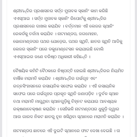
ଶ୍ରୀମନ୍ଦିର ପ୍ରଶାସନର ସର୍ତ୍ତ ମୁତାବକ ସ୍କାନିଂ କାମ କରିଛି
ଏଏସ୍ଆଇ । ସର୍ତ୍ତ ମୁତାବକ ସ୍କାନିଂ ରିପୋର୍ଟକୁ ଶ୍ରୀମନ୍ଦିର
ପ୍ରଶାସନରେ ଦାଖଲ କରାଯିବ । ବର୍ତ୍ତମାନ ଏହି ଲେଜର ସ୍ଥାନିଂ
ରେକର୍ଡକୁ ତର୍ଜମା କରାଯିବ । ନାଟମଣ୍ଡପ, ଜଗମୋହନ,
ଭୋଗମଣ୍ଡପର ପଥର ଯୋଡ଼େଇ, ପଥର ସ୍ଥିତି, ଛାତର ସ୍ଥିତି ଆଦିକୁ
ଲେଜର ସ୍କାନିଂ ପରେ ଡକୁମେଣ୍ଟେସନ କରାଯାଇଛି ବୋଲି
ଏଏସ୍ଆଇର ଜଣେ ବରିଷ୍ଠ ଅଧିକାରୀ କହିଛନ୍ତି ।
ବୈଷୟିକ କମିଟି ବୈଠକରେ ନିଷ୍ପତ୍ତି ହୋଇଛି ଶ୍ରୀମନ୍ଦିରର ନିୟମିତ
ବାର୍ଷିକ ମରାମତି କରାଯିବ । ଶ୍ରୀମନ୍ଦିର ଗର୍ଭଗୃହ ଏବଂ
ରତ୍ନସିଂହାସନରେ ରସାୟନିକ ସଫେଇ କରାଯିବ । ଏହି ରସାୟନିକ
ସଫେଇ ପରେ ଗର୍ଭଗୃହର ପ୍ରକୃତ ସ୍ଥିତି ଜଣାପଡ଼ିବ । ଦୁର୍ବଳ ସ୍ଥାନ
ତଥା ମରାମତି ମାଗୁଥିବା ସ୍ଥାନଗୁଡ଼ିକୁ ଚିହ୍ନଟ କରାଯାଇ ଆବଶ୍ୟକ
ରକ୍ଷଣାବେକ୍ଷଣ କରାଯିବ । ସେହିଭଳି ନାଟମଣ୍ଡପର ଧୁକୁଡ଼ି ଦ୍ୱାର
ଆଉ ଗାରଦ ନିକଟ ଛାତରୁ ଚୂନ ଖସିଥିବା ସ୍ଥାନରେ ମରାମତି କରାଯିବ ।
ନାଟମଣ୍ଡପ ଛାତରେ ଏହି ଦୁଇଟି ସ୍ଥାନରେ ଫାଟ ଦେଖା ଦେଇଛି । ତା