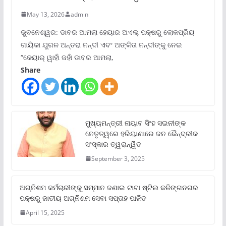
May 13, 2026
admin
ଭୁବନେଶ୍ୱର: ଡାବର ଆମଲା ହେୟାର ଅଏଲ୍ ପକ୍ଷରୁ ଲୋକପ୍ରିୟ
ଗାୟିକା ଯୁଗଳ ଅନ୍ତରା ନନ୍ଦୀ ଏବଂ ଅଙ୍କିତା ନନ୍ଦୀଙ୍କୁ ନେଇ
“କେୟାର୍ ୱାହାଁ ଜହାଁ ଡାବର ଆମଲା,
Share
ମୁଖ୍ୟମନ୍ତ୍ରୀ ନାୟାବ ସିଂହ ସଇନୀଙ୍କ
ନେତୃତ୍ୱରେ ହରିୟାଣାରେ ଜନ କୈନ୍ଦ୍ରୀକ
ସଂସ୍କାର ତ୍ୱରାନ୍ୱିତ
September 3, 2025
ଅଗ୍ନିଶମ କର୍ମଚାରୀଙ୍କୁ ସମ୍ମାନ ଜଣାଇ ଟାଟା ଷ୍ଟିଲ କଳିଙ୍ଗନଗର
ପକ୍ଷରୁ ଜାତୀୟ ଅଗ୍ନିଶମ ସେବା ସପ୍ତାହ ପାଳିତ
April 15, 2025