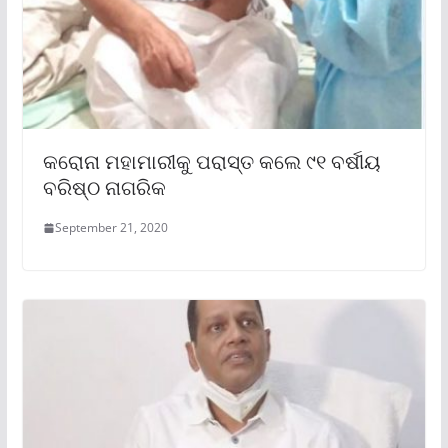
କରୋନା ମହାମାରୀକୁ ପରାସ୍ତ କଲେ ୯୧ ବର୍ଷୀୟ
ବରିଷ୍ଠ ନାଗରିକ
September 21, 2020