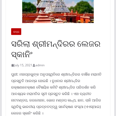
ରାଜ୍ୟ
ସରିଲା ଶ୍ରୀମନ୍ଦିରର ଲେଜର
ସ୍କାନିଂ
July 15, 2021
admin
ପୁରୀ: ମହାପ୍ରଭୁଙ୍କ ଅନୁପସ୍ଥିତିରେ ଶ୍ରୀମନ୍ଦିରର ବାର୍ଷିକ ମରାମତି
ପ୍ରସ୍ତୁତି ଆରମ୍ଭ ହୋଇଛି । ବୁଧବାର ଶ୍ରୀମନ୍ଦିର
ରକ୍ଷଣାବେକ୍ଷଣ ବୈଷୟିକ କମିଟି ଶ୍ରୀମନ୍ଦିର ପରିଦର୍ଶନ କରି
ଆବଶ୍ୟକ ମରାମତିର ସୂଚୀ ପ୍ରସ୍ତୁତ କରିଛି । ଏହା ବ୍ୟତୀତ
ନାଟମଣ୍ଡପ, ଜଗମୋହନ, ଭୋଗ ମଣ୍ଡପ କାନ୍ଥ, ଛାତ, ଚାଳି ଆଦିର
ସ୍ଥିତିକୁ ଭାରତୀୟ ପ୍ରତ୍ନତତ୍ତ୍ୱ ସର୍ବେକ୍ଷଣ ସଂସ୍ଥା (ଏଏସ୍ଆଇ)
ଲେଜର ସ୍କାନିଂ କରିଛି ।