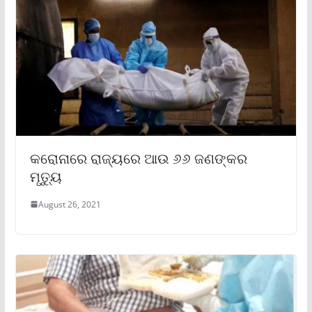
କରୋନାରେ ରାଜ୍ୟରେ ଆଉ ୬୬ ଜଣଙ୍କର
ମୃତ୍ୟୁ
August 26, 2021