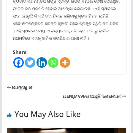
ବ୍ୟତୀତ ନାଟମଣ୍ଡପ ଗରୁଡ଼ ସ୍ତମ୍ଭ ଉପର ବିମରେ ଦେଖା ଦେଇଥିବା
ଫାଟର ବଡ ମରାମତି ହେବାର ଆଶଙ୍କା କରାଯାଉଛି । ଏହି ସ୍ଥାନରେ
ଫାଟ ମେଲୁଛି କି ନାହିଁ ତାହା ନିଦାନ କରିବାକୁ କ୍ରାକ୍ ମିଟର ଲାଗିଛି ।
ଏବେ ନାଟମଣ୍ଡପର ଲେଜର ସ୍କାନିଂ ପରେ ପ୍ରକୃତ ସ୍ଥିତି ଜଣାପଡ଼ିବ
। ଏହି ସ୍ଥାନର ମଧ୍ୟ ଆବଶ୍ୟକ ମରାମତି ହେବ । କିନ୍ତୁ ବାର୍ଷିକ
ମରାମତିରେ ଏହାକୁ ସାମିଲ କରାଯିବାର ଆଶା ନାହିଁ ।
Share
ଯାତ୍ରାକୁ ନା
ଅଗଷ୍ଟ ୧୨ରେ ଆସୁଛି ‘ଶେରଶାହା’
You May Also Like