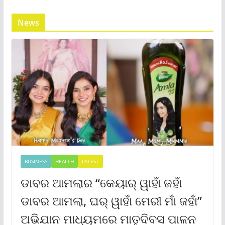
News
BUSINESS
HEALTH
LATEST
ଡାବର ଆମଲାର “କେୟାର୍ ୱାହାଁ ଜହାଁ
ଡାବର ଆମଲା, ଘର୍ ୱାହାଁ ମେରୀ ମାଁ ଜହାଁ”
ଅଭିଯାନ ମାଧ୍ୟମରେ ମାତୃଦିବସ ପାଳନ