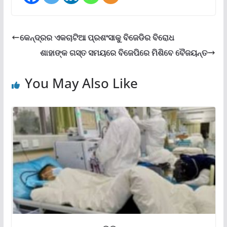
କେନ୍ଦ୍ରର ଏକଚାଟିଆ ପ୍ରଶଂସାକୁ ବିଜେଡିର ବିରୋଧ
ଶାହାଙ୍କ ଗସ୍ତ ସମୟରେ ବିଜେପିରେ ମିଶିବେ ବୈଜୟନ୍ତ
You May Also Like