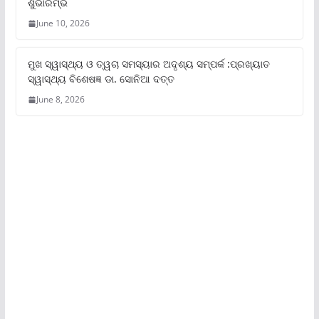
ଶୁଭାରମ୍ଭ
June 10, 2026
ମୁଖ ସ୍ୱାସ୍ଥ୍ୟ ଓ ତ୍ୱଚା ସମସ୍ୟାର ଅଦୃଶ୍ୟ ସମ୍ପର୍କ :ପ୍ରଖ୍ୟାତ
ସ୍ୱାସ୍ଥ୍ୟ ବିଶେଷଜ୍ଞ ଡା. ସୋନିଆ ଦତ୍ତ
June 8, 2026