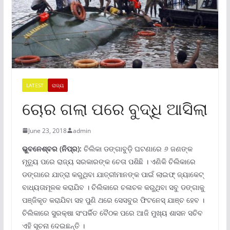
LATEST
ରାଜ୍ୟ
ଚୋର ଗଲା ପରେ ବୁଦ୍ଧି ଆସିଲା
June 23, 2018
admin
ଭୁବନେ
ଶ୍ବର (ନିପ୍ର):
ଚିଲିକା ଡଙ୍ଗାବୁଡ଼ି ଘଟଣାରେ ୬ ଜଣଙ୍କ
ମୃତ୍ୟୁ ପରେ ରାଜ୍ୟ ସରକାରଙ୍କ ଚେତା ପଶିଛି । ଏଣିକି ଚିଲିକାରେ
ଡଙ୍ଗାରେ ଯାତ୍ରା କରୁଥିବା ଯାତ୍ରୀମାନଙ୍କ ପାଇଁ ଲାଇଫ୍ ଜ୍ୟାକେଟ୍
ବାଧ୍ୟତାମୂଳକ କରାଯିବ । ଚିଲିକାରେ ଚଳାଚଳ କରୁଥିବା ସବୁ ଡଙ୍ଗାକୁ
ପଞ୍ଜିକୃତ କରାଯିବା ସହ ପୁଣି ଥରେ ସେସବୁର ଫିଟନେସ୍ ଯାଞ୍ଚ ହେବ ।
ଚିଲିକାରେ ସୁରକ୍ଷା ସଂପର୍କିତ ବୈଠକ ପରେ ଆଜି ମୁଖ୍ୟ ଶାସନ ସଚିବ
ଏହି ସୂଚନା ଦେଇଛନ୍ତି ।