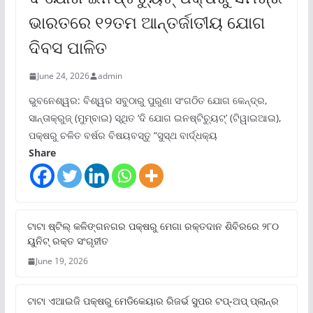
ଭାରତରେ ୧୨ତମ ଆନ୍ତର୍ଜାତୀୟ ଯୋଗ
ଦିବସ ପାଳିତ
June 24, 2026
admin
ଭୁବନେଶ୍ୱର: ବିଶ୍ୱର ସବୁଠାରୁ ପୁରୁଣା ସଂଗଠିତ ଯୋଗ କେନ୍ଦ୍ର,
ସାନ୍ତାକ୍ରୁଜ୍ (ମୁମ୍ବାଇ) ସ୍ଥିତ ‘ଦି ଯୋଗ ଇନଷ୍ଟିଚ୍ୟୁଟ୍‌’ (ଟିୱାଇଆଇ),
ପକ୍ଷରୁ ଚଳିତ ବର୍ଷର ବିଷୟବସ୍ତୁ “ସୁସ୍ଥ ବାର୍ଦ୍ଧକ୍ୟ
Share
ଟାଟା ଷ୍ଟିଲ୍‌ କଳିଙ୍ଗନଗର ପକ୍ଷରୁ ମେଗା ରକ୍ତଦାନ ଶିବିରରେ ୨୮୦
ୟୁନିଟ୍‌ ରକ୍ତ ସଂଗୃହୀତ
June 19, 2026
ଟାଟା ଏଆଇଜି ପକ୍ଷରୁ ମେଡିକେୟାର ରିଜର୍ଭ ସୁପର ଟପ୍‌-ଅପ୍ ପ୍ଲାନ୍‌ର