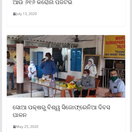
ଆଉ ୬୧୬ କରୋନା ପଜିଟିଭ
July 13, 2020
ସୋଆ ପକ୍ଷରୁ ବିଶ୍ୱ ସିଜୋଫ୍ରେନିଆ ଦିବସ
ପାଳନ
May 25, 2020