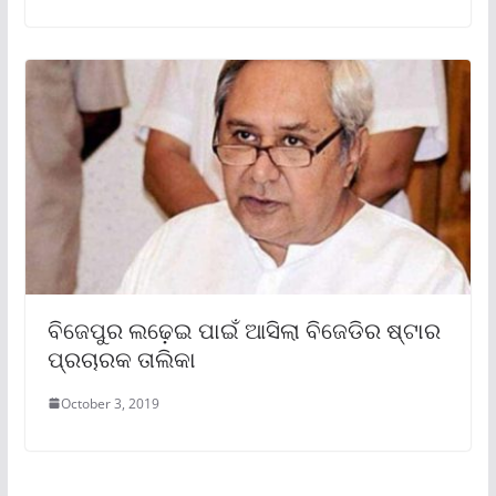
ବିଜେପୁର ଲଢ଼େଇ ପାଇଁ ଆସିଲା ବିଜେଡିର ଷ୍ଟାର
ପ୍ରଚାରକ ତାଲିକା
October 3, 2019