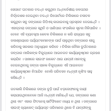
ସେପଟେ ଘଟଣାର ତଦନ୍ତ କରୁଥିବା ଅନ୍ତର୍ଦେଶୀୟ ଜଳପଥର
ନିର୍ଦ୍ଦେଶକ ଦେଇଥିବା ତଦନ୍ତ ରିପୋର୍ଟରେ ଚିଲିକାରେ ଚଳାଚଳ
କରୁଥିବା ସବୁ ଡଙ୍ଗାରେ ଜିପିଏସ୍ ଲଗାଇବାକୁ ପ୍ରସ୍ତାବ ଦେଇଛନ୍ତି ।
ଏହାଦ୍ବାରା ଡଙ୍ଗାର ସ୍ଥିତି ଓ ପାଣିପାଗ ସଂପର୍କରେ ସୂଚନା ମିଳିପାରିବ ।
ତେବେ ଏହି ବ୍ୟବସ୍ଥା କେବଳ ଚିଲିକାରେ ନ କରି ରାଜ୍ୟର ସବୁ
ଜଳାଶ୍ରୟରେ ପର୍ଯ୍ୟଟକମାନଙ୍କ ପାଇଁ ଚାଲୁଥିବା ଡଙ୍ଗାରେ ଲାଗୁ
କରିବାକୁ ସରକାର ଅନୁଧ୍ୟାନ କରିବେ । ଚିଲିକା ନୌକା ଦୁର୍ଘଟଣାରେ
ଡଙ୍ଗାର ମାଲିକଙ୍କ ବିରୁଦ୍ଧରେ ଆଇନଗତ କାର୍ଯ୍ୟାନୁଷ୍ଠାନ ଗ୍ରହଣ
କରାଯିବ । ପାଖରେ ଲାଇଫ ଜାକେଟ ଥାଇ ଯାତ୍ରୀ ମାନଙ୍କୁ
ଦେଇନଥିବାରୁ ଡଙ୍ଗା ଚାଳକ ବିରୁଦ୍ଧରେ ଏହି ଆଇନଗତ
କାର୍ଯ୍ୟାନୁଷ୍ଠାନ ନିଆଯିବ ବୋଲି ପରିବହନ ମନ୍ତ୍ରୀ ନୃଶିଂହ ସାହୁ
କହିଛନ୍ତି ।
ଗତକାଲି ଚିଲିକାରେ ଡଙ୍ଗା ବୁଡ଼ି ପାଇଁ ଝଡ଼ତୋଫାନକୁ ଦାୟୀ
କରାଯାଇଥିବାବେଳେ ଆଜି ମନ୍ତ୍ରୀ ମାନିଛନ୍ତି ଯେ, ଡଙ୍ଗାରେ କଣା
ଥିଲା ଏବଂ ଏହାର ଫିଟନେସ୍ ସାର୍ଟିଫିକେଟ ମଧ୍ୟ ନ ଥିଲା । ଡଙ୍ଗାରେ
ଲାଇଫ୍ ଜ୍ୟାକେଟ୍ ପର୍ଯ୍ୟାପ୍ତ ପରିମାଣର ଥିଲେ ବି ଯାତ୍ରୀଙ୍କୁ