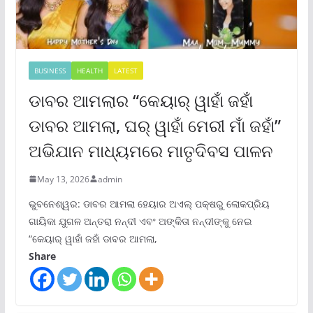
BUSINESS
HEALTH
LATEST
ଡାବର ଆମଲାର “କେୟାର୍ ୱାହାଁ ଜହାଁ
ଡାବର ଆମଲା, ଘର୍ ୱାହାଁ ମେରୀ ମାଁ ଜହାଁ”
ଅଭିଯାନ ମାଧ୍ୟମରେ ମାତୃଦିବସ ପାଳନ
May 13, 2026
admin
ଭୁବନେଶ୍ୱର: ଡାବର ଆମଲା ହେୟାର ଅଏଲ୍ ପକ୍ଷରୁ ଲୋକପ୍ରିୟ
ଗାୟିକା ଯୁଗଳ ଅନ୍ତରା ନନ୍ଦୀ ଏବଂ ଅଙ୍କିତା ନନ୍ଦୀଙ୍କୁ ନେଇ
“କେୟାର୍ ୱାହାଁ ଜହାଁ ଡାବର ଆମଲା,
Share