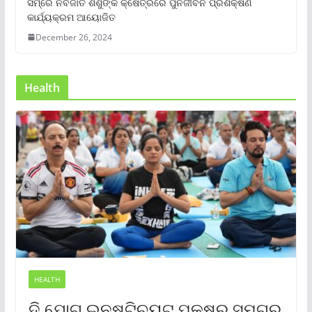
ସମ୍‌ରେ ନବଜାତ ଶିଶୁଙ୍କ କ୍ଷେତ୍ରରେ ପୁର୍ନଜୀବନ ପ୍ରଶିକ୍ଷଣ
କାର୍ଯ୍ୟକ୍ରମ ଆୟୋଜିତ
December 26, 2024
Health
HEALTH
ଦି ଯୋଗ ଇନଷ୍ଟିଚ୍ୟୁଟ୍ ପକ୍ଷରୁ ସମଗ୍ର