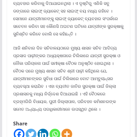
ବ୍ୟବହାର କରିବାକୁ ଦିଆଯାଇନଥିଲା । ଏ ଦୃଷ୍ଟିରୁ ଏଣିକି ସବୁ
ଡଙ୍ଗାରେ ଲାଇଫ୍ ଜ୍ୟାକେଟ୍ ସହ ଲାଇଫ୍ ବୟ ମଧ୍ୟ ରହିବେ ।
ସେମାନେ ଯାତ୍ରୀମାନଙ୍କୁ ଲାଇଫ୍ ଜ୍ୟାକେଟ୍ ବ୍ୟବହାର ସଂପର୍କରେ
ସଚେତନ କରିବା ସହ କୌଣସି ଅଘଟଣ ଘଟିଲେ ଯାତ୍ରୀଙ୍କ ସୁରକ୍ଷାକୁ
ସୁନିଶ୍ଚିତ କରିବେ ବୋଲି ସେ କହିଛନ୍ତି ।
ଆଜି ଶନିବାର ଦିନ ସଚିବାଳୟଠାରେ ମୁଖ୍ୟ ଶାସନ ସଚିବ ଆଦିତ୍ୟ
ପ୍ରସାଦ ପାଢ଼ୀଙ୍କର ଅଧ୍ୟକ୍ଷତାରେ ଚିଲିକାରେ ଯାତ୍ରୀ ସୁରକ୍ଷା ଓ
ନୌକା ପରିଚାଳନା ପାଇଁ ସମୀକ୍ଷା ବୈଠକ ଅନୁଷ୍ଠିତ ହୋଇଥିଲା ।
ବୈଠକ ପରେ ମୁଖ୍ୟ ଶାସନ ସଚିବ ଶ୍ରୀ ପାଢ଼ୀ କହିଥିଲେ ଯେ,
ଯାତ୍ରୀମାନଙ୍କର ସୁବିଧା ପାଇଁ ଚିଲିକାରେ ବୋଟ ଆମ୍ବୁଲାନ୍ସର
ବ୍ୟବସ୍ଥା କରାଯିବ । ଏହା ବ୍ୟତୀତ ଜାତିର ସୁରକ୍ଷା ପାଇଁ ଜିଲ୍ଲା
ପ୍ରଶାସନକୁ ମଧ୍ୟ ନିର୍ଦ୍ଦେଶ ଦିଆଯାଇଛି । ଏହି ବୈଠକରେ
ବ୍ରହ୍ମଗିରି ବିଧାୟକ, ପୁରୀ ଜିଲ୍ଲାପାଳ, ପରିବହନ କମିଶନରଙ୍କ
ସମେତ ଅନ୍ୟାନ୍ୟ ପଦାଧିକାରୀମାନେ ଉପସ୍ଥିତ ଥିଲେ ।
Share