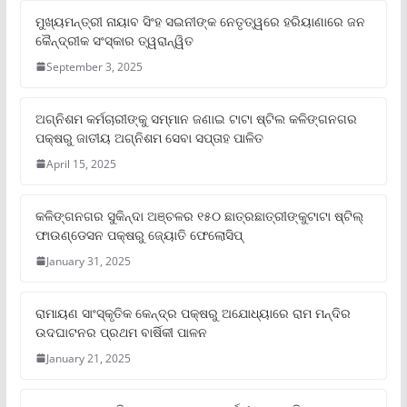
ମୁଖ୍ୟମନ୍ତ୍ରୀ ନାୟାବ ସିଂହ ସଇନୀଙ୍କ ନେତୃତ୍ୱରେ ହରିୟାଣାରେ ଜନ
କୈନ୍ଦ୍ରୀକ ସଂସ୍କାର ତ୍ୱରାନ୍ୱିତ
September 3, 2025
ଅଗ୍ନିଶମ କର୍ମଚାରୀଙ୍କୁ ସମ୍ମାନ ଜଣାଇ ଟାଟା ଷ୍ଟିଲ କଳିଙ୍ଗନଗର
ପକ୍ଷରୁ ଜାତୀୟ ଅଗ୍ନିଶମ ସେବା ସପ୍ତାହ ପାଳିତ
April 15, 2025
କଳିଙ୍ଗନଗର ସୁକିନ୍ଦା ଅଞ୍ଚଳର ୧୫୦ ଛାତ୍ରଛାତ୍ରୀଙ୍କୁଟାଟା ଷ୍ଟିଲ୍
ଫାଉଣ୍ଡେସନ ପକ୍ଷରୁ ଜ୍ୟୋତି ଫେଲୋସିପ୍‌
January 31, 2025
ରାମାୟଣ ସାଂସ୍କୃତିକ କେନ୍ଦ୍ର ପକ୍ଷରୁ ଅଯୋଧ୍ୟାରେ ରାମ ମନ୍ଦିର
ଉଦଘାଟନର ପ୍ରଥମ ବାର୍ଷିକୀ ପାଳନ
January 21, 2025