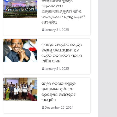
କଳିଙ୍ଗନଗର ସୁକିନ୍ଦା
ଅଞ୍ଚଳର ୧୫୦
ଛାତ୍ରଛାତ୍ରୀଙ୍କୁଟାଟା ଷ୍ଟିଲ୍
ଫାଉଣ୍ଡେସନ ପକ୍ଷରୁ ଜ୍ୟୋତି
ଫେଲୋସିପ୍‌
January 31, 2025
ରାମାୟଣ ସାଂସ୍କୃତିକ କେନ୍ଦ୍ର
ପକ୍ଷରୁ ଅଯୋଧ୍ୟାରେ ରାମ
ମନ୍ଦିର ଉଦଘାଟନର ପ୍ରଥମ
ବାର୍ଷିକୀ ପାଳନ
January 21, 2025
ସମ୍‌ରେ ନବଜାତ ଶିଶୁଙ୍କ
କ୍ଷେତ୍ରରେ ପୁର୍ନଜୀବନ
ପ୍ରଶିକ୍ଷଣ କାର୍ଯ୍ୟକ୍ରମ
ଆୟୋଜିତ
December 26, 2024