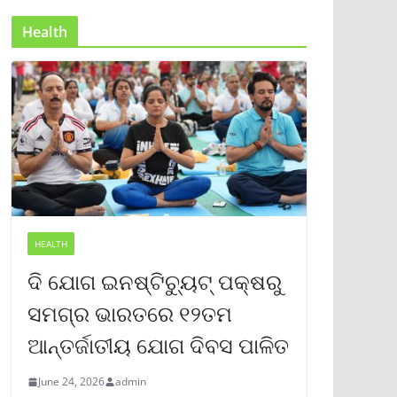
Health
HEALTH
ଦି ଯୋଗ ଇନଷ୍ଟିଚ୍ୟୁଟ୍ ପକ୍ଷରୁ
ସମଗ୍ର ଭାରତରେ ୧୨ତମ
ଆନ୍ତର୍ଜାତୀୟ ଯୋଗ ଦିବସ ପାଳିତ
June 24, 2026
admin