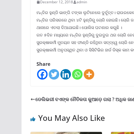
December 12, 2018
admin
ମନ୍ଦିର ହୁଣ୍ଡି ଭାଙ୍ଗି ଟଙ୍କା ଲୁଟିନେଲେ ଦୁର୍ବୁତ୍ତ। ରାଉ
ମନ୍ଦିର ପରିସରରେ ଥିବା ୪ଟି ହୁଣ୍ଡିରୁ ଚୋରି ହୋଇଛି। ଚୋରି
ଥାନାରେ ଏତଲା ଦିଆଯାଇଛି। ପୋଲିସ ଘଟଣାର କରୁଛି ।
ଗତ ୫ଦିନ ମଧ୍ୟରେ ମନ୍ଦିର ହୁଣ୍ଡିରୁ ଦୁଇଦୁଇ ଥର ଚୋରି ନେ
ସୁରକ୍ଷାକର୍ମୀ ମୁତୟନ ସହ ଫାଣ୍ଡି ରହିଥିବା ସତ୍ତ୍ୱେ ଚ
ସୁରକ୍ଷାକର୍ମୀ ଅନୁପସ୍ଥିତ ଥିବା ଓ ସିସିଟିଭିର ହାର୍ଡ ଡିସ୍କ କାମ 
Share
ଡେଲିଭରୀ ବଏଙ୍କ ନୈତିକତା କୁଆଡ଼େ ଗଲା ? ଅଧିକ ଜାଣ
You May Also Like