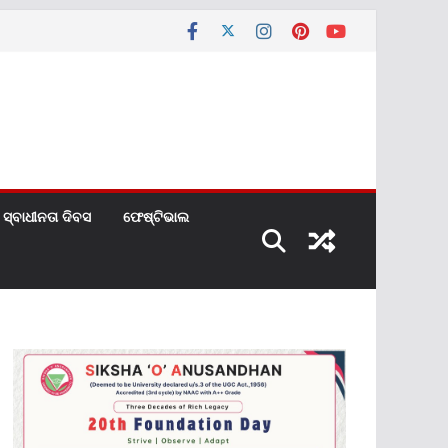
ସ୍ବାଧୀନତା ଦିବସ
ଫେଷ୍ଟିଭାଲ