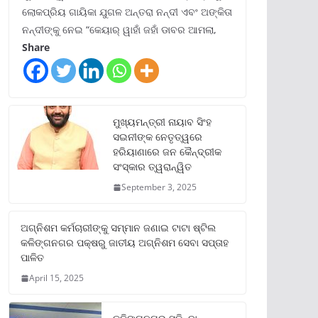
ଲୋକପ୍ରିୟ ଗାୟିକା ଯୁଗଳ ଅନ୍ତରା ନନ୍ଦୀ ଏବଂ ଅଙ୍କିତା
ନନ୍ଦୀଙ୍କୁ ନେଇ “କେୟାର୍ ୱାହାଁ ଜହାଁ ଡାବର ଆମଲା,
Share
ମୁଖ୍ୟମନ୍ତ୍ରୀ ନାୟାବ ସିଂହ
ସଇନୀଙ୍କ ନେତୃତ୍ୱରେ
ହରିୟାଣାରେ ଜନ କୈନ୍ଦ୍ରୀକ
ସଂସ୍କାର ତ୍ୱରାନ୍ୱିତ
September 3, 2025
ଅଗ୍ନିଶମ କର୍ମଚାରୀଙ୍କୁ ସମ୍ମାନ ଜଣାଇ ଟାଟା ଷ୍ଟିଲ
କଳିଙ୍ଗନଗର ପକ୍ଷରୁ ଜାତୀୟ ଅଗ୍ନିଶମ ସେବା ସପ୍ତାହ
ପାଳିତ
April 15, 2025