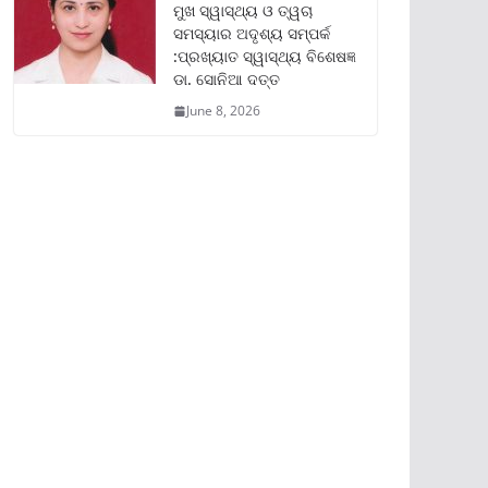
ମୁଖ ସ୍ୱାସ୍ଥ୍ୟ ଓ ତ୍ୱଚା
ସମସ୍ୟାର ଅଦୃଶ୍ୟ ସମ୍ପର୍କ
:ପ୍ରଖ୍ୟାତ ସ୍ୱାସ୍ଥ୍ୟ ବିଶେଷଜ୍ଞ
ଡା. ସୋନିଆ ଦତ୍ତ
June 8, 2026