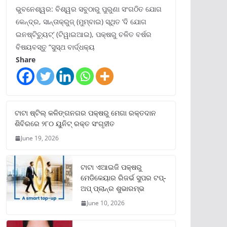
ଭୁବନେଶ୍ୱର: ବିଶ୍ୱର ସବୁଠାରୁ ପୁରୁଣା ସଂଗଠିତ ଯୋଗ
କେନ୍ଦ୍ର, ସାନ୍ତାକ୍ରୁଜ୍ (ମୁମ୍ବାଇ) ସ୍ଥିତ ‘ଦି ଯୋଗ
ଇନଷ୍ଟିଚ୍ୟୁଟ୍‌’ (ଟିୱାଇଆଇ), ପକ୍ଷରୁ ଚଳିତ ବର୍ଷର
ବିଷୟବସ୍ତୁ “ସୁସ୍ଥ ବାର୍ଦ୍ଧକ୍ୟ
Share
ଟାଟା ଷ୍ଟିଲ୍‌ କଳିଙ୍ଗନଗର ପକ୍ଷରୁ ମେଗା ରକ୍ତଦାନ
ଶିବିରରେ ୨୮୦ ୟୁନିଟ୍‌ ରକ୍ତ ସଂଗୃହୀତ
June 19, 2026
ଟାଟା ଏଆଇଜି ପକ୍ଷରୁ
ମେଡିକେୟାର ରିଜର୍ଭ ସୁପର ଟପ୍‌-
ଅପ୍ ପ୍ଲାନ୍‌ର ଶୁଭାରମ୍ଭ
June 10, 2026