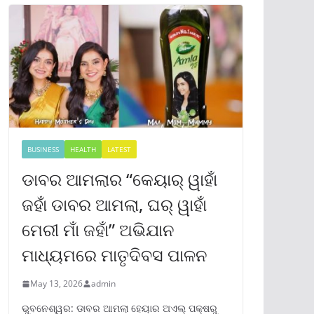
BUSINESS
HEALTH
LATEST
ଡାବର ଆମଲାର “କେୟାର୍ ୱାହାଁ
ଜହାଁ ଡାବର ଆମଲା, ଘର୍ ୱାହାଁ
ମେରୀ ମାଁ ଜହାଁ” ଅଭିଯାନ
ମାଧ୍ୟମରେ ମାତୃଦିବସ ପାଳନ
May 13, 2026
admin
ଭୁବନେଶ୍ୱର: ଡାବର ଆମଲା ହେୟାର ଅଏଲ୍ ପକ୍ଷରୁ