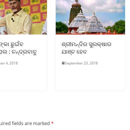
୍କା ଛୁଇଁବ
ଶ୍ରୀମନ୍ଦିର ସୁରକ୍ଷାର
ଲ : ଚନ୍ଦ୍ରବାବୁ
ଯାଞ୍ଚ ହେବ
er 4, 2018
September 23, 2018
ired fields are marked
*