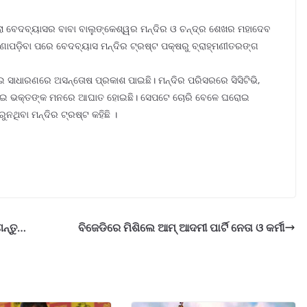
ରକେଲା ବେଦବ୍ୟାସର ବାବା ବାଲୁଙ୍କେଶ୍ୱର ମନ୍ଦିର ଓ ଚନ୍ଦ୍ର ଶେଖର ମହାଦେବ
 ଜଣାପଡ଼ିବା ପରେ ବେଦବ୍ୟାସ ମନ୍ଦିର ଟ୍ରଷ୍ଟ ପକ୍ଷରୁ ବ୍ରାହ୍ମଣୀତରଙ୍ଗ
ଇ ସାଧାରଣରେ ଅସନ୍ତୋଷ ପ୍ରକାଶ ପାଇଛି। ମନ୍ଦିର ପରିସରରେ ସିସିଟିଭି,
ୋରି ନେଇ ଭକ୍ତଙ୍କ ମନରେ ଆଘାତ ହୋଇଛି। ସେପଟେ ଚୋରି ବେଳେ ଘରୋଇ
କରୁନଥିବା ମନ୍ଦିର ଟ୍ରଷ୍ଟ କହିଛି ।
ନ୍ତୁ…
ବିଜେଡିରେ ମିଶିଲେ ଆମ୍‍ ଆଦମୀ ପାର୍ଟି ନେତା ଓ କର୍ମୀ