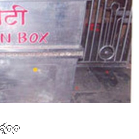
୍ବୁତ୍ତ