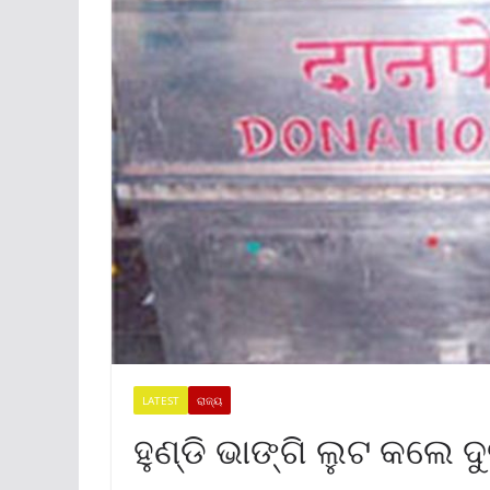
LATEST
ରାଜ୍ୟ
ହୁଣ୍ଡି ଭାଙ୍ଗି ଲୁଟ କଲେ ଦୁର