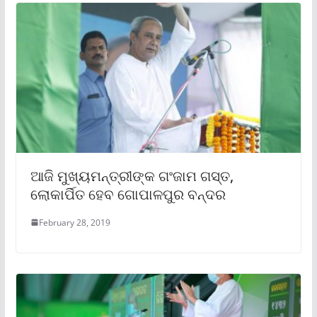
ଆଜି ମୁଖ୍ୟମନ୍ତ୍ରୀଙ୍କ ଗଂଜାମ ଗସ୍ତ,
ଲୋକାର୍ପିତ ହେବ ଗୋପାଳପୁର ବନ୍ଦର
February 28, 2019