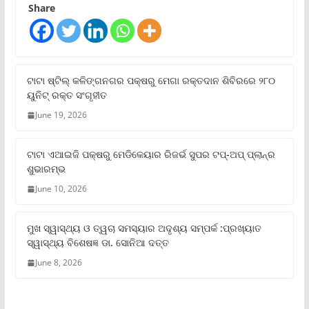
Share
ଟାଟା ଷ୍ଟିଲ୍‌ କଳିଙ୍ଗନଗର ପକ୍ଷରୁ ମେଗା ରକ୍ତଦାନ ଶିବିରରେ ୨୮୦
ୟୁନିଟ୍‌ ରକ୍ତ ସଂଗୃହୀତ
June 19, 2026
ଟାଟା ଏଆଇଜି ପକ୍ଷରୁ ମେଡିକେୟାର ରିଜର୍ଭ ସୁପର ଟପ୍‌-ଅପ୍ ପ୍ଲାନ୍‌ର
ଶୁଭାରମ୍ଭ
June 10, 2026
ମୁଖ ସ୍ୱାସ୍ଥ୍ୟ ଓ ତ୍ୱଚା ସମସ୍ୟାର ଅଦୃଶ୍ୟ ସମ୍ପର୍କ :ପ୍ରଖ୍ୟାତ
ସ୍ୱାସ୍ଥ୍ୟ ବିଶେଷଜ୍ଞ ଡା. ସୋନିଆ ଦତ୍ତ
June 8, 2026