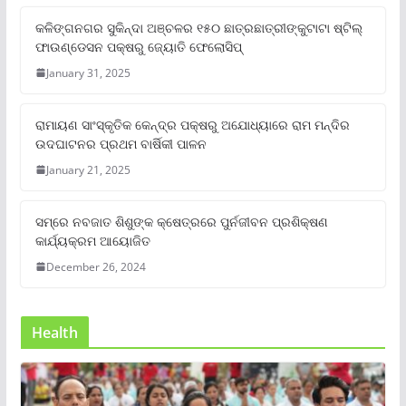
କଳିଙ୍ଗନଗର ସୁକିନ୍ଦା ଅଞ୍ଚଳର ୧୫୦ ଛାତ୍ରଛାତ୍ରୀଙ୍କୁଟାଟା ଷ୍ଟିଲ୍
ଫାଉଣ୍ଡେସନ ପକ୍ଷରୁ ଜ୍ୟୋତି ଫେଲୋସିପ୍‌
January 31, 2025
ରାମାୟଣ ସାଂସ୍କୃତିକ କେନ୍ଦ୍ର ପକ୍ଷରୁ ଅଯୋଧ୍ୟାରେ ରାମ ମନ୍ଦିର
ଉଦଘାଟନର ପ୍ରଥମ ବାର୍ଷିକୀ ପାଳନ
January 21, 2025
ସମ୍‌ରେ ନବଜାତ ଶିଶୁଙ୍କ କ୍ଷେତ୍ରରେ ପୁର୍ନଜୀବନ ପ୍ରଶିକ୍ଷଣ
କାର୍ଯ୍ୟକ୍ରମ ଆୟୋଜିତ
December 26, 2024
Health