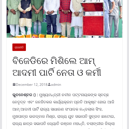
ରାଜନୀତି
ବିଜେଡିରେ ମିଶିଲେ ଆମ୍‍
ଆଦମୀ ପାର୍ଟି ନେତା ଓ କର୍ମୀ
December 12, 2018
admin
ଭୁବନେ
ଶ୍ବର
()
:
ମୁଖ୍ୟମନ୍ତ୍ରୀ ନବୀନ ପଟ୍ଟନାୟକଙ୍କ ସ୍ବଚ୍ଛ
ନେତୃତ୍ବ ଏବଂ ଜନହିତକର କାର୍ଯ୍ୟକ୍ରମ ପ୍ରତି ଆକୃଷ୍ଟ ହୋଇ ଆଜି
ଆମ୍‍ ଆଦମୀ ପାର୍ଟି ରାଜ୍ୟ ସାଧାରଣ ସଂପାଦକ ନନ୍ଦଲାଲ ସିଂହ,
ମୁଖପାତ୍ର ଭରଦ୍ବାଜ ମିଶ୍ର, ରାଜ୍ୟ ଯୁବ ସଭାପତି ସୁବ୍ରତ ଛାଟୋଇ,
ରାଜ୍ୟ ଛାତ୍ର ସଭାପତି ଜ୍ୟୋତି ରଞ୍ଜନ ମହାନ୍ତି, ବଲାଙ୍ଗୀର ଜିଲ୍ଲା