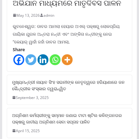
ଅଭିଯାନ ମାଧ୍ୟମରେ ମାତୃଦିବସ ପାଳନ
May 13, 2026
admin
ଭୁବନେଶ୍ୱର: ଡାବର ଆମଲା ହେୟାର ଅଏଲ୍ ପକ୍ଷରୁ ଲୋକପ୍ରିୟ
ଗାୟିକା ଯୁଗଳ ଅନ୍ତରା ନନ୍ଦୀ ଏବଂ ଅଙ୍କିତା ନନ୍ଦୀଙ୍କୁ ନେଇ
“କେୟାର୍ ୱାହାଁ ଜହାଁ ଡାବର ଆମଲା,
Share
ମୁଖ୍ୟମନ୍ତ୍ରୀ ନାୟାବ ସିଂହ ସଇନୀଙ୍କ ନେତୃତ୍ୱରେ ହରିୟାଣାରେ ଜନ
କୈନ୍ଦ୍ରୀକ ସଂସ୍କାର ତ୍ୱରାନ୍ୱିତ
September 3, 2025
ଅଗ୍ନିଶମ କର୍ମଚାରୀଙ୍କୁ ସମ୍ମାନ ଜଣାଇ ଟାଟା ଷ୍ଟିଲ କଳିଙ୍ଗନଗର
ପକ୍ଷରୁ ଜାତୀୟ ଅଗ୍ନିଶମ ସେବା ସପ୍ତାହ ପାଳିତ
April 15, 2025