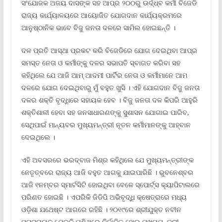
ସଂଯୋଜକ ଅଜୟ ଦାସଙ୍କ ସହ ଆପ୍‍ର ୨୦୦ରୁ ଊର୍ଦ୍ଧ୍ବ କର୍ମୀ ବିଜେଡି
ରାଜ୍ୟ କାର୍ଯ୍ୟାଳୟରେ ଆୟୋଜିତ ଯୋଗଦାନ କାର୍ଯ୍ୟକ୍ରମରେ
ଆନୁଷ୍ଠାନିକ ଭାବେ ବିଜୁ ଜନତା ଦଳରେ ସାମିଲ ହୋଇଛନ୍ତି ।
ଦଳ ପ୍ରତି ଆସ୍ଥା ପ୍ରକଟ କରି ବିଜେଡିରେ ଯୋଗ ଦେଇଥିବା ଆପ୍‍ର
ସମସ୍ତ ନେତା ଓ କର୍ମୀଙ୍କୁ ଦଳର ସଭାପତି ସ୍ବାଗତ କରିବା ସହ
କହିଥିଲେ ଯେ ଆଜି ଆମ୍‍ ଆଦମୀ ପାର୍ଟିର ନେତା ଓ କର୍ମୀମାନେ ଆମ
ଦଳରେ ଯୋଗ ଦେଇଥିବାରୁ ମୁଁ ବହୁତ ଖୁସି । ଏହି ଯୋଗଦାନ ବିଜୁ ଜନତା
ଦଳର ଶକ୍ତି ବୃଦ୍ଧିରେ ସହାୟକ ହେବ । ବିଜୁ ଜନତା ଦଳ କିପରି ଆହୁରି
ଶକ୍ତିଶାଳୀ ହେବା ସହ ଜନସାଧାରଣଙ୍କୁ ସୁଶାସନ ଯୋଗାଇ ପାରିବ,
ସେଥିପାଇଁ ମାନ୍ୟବର ମୁଖ୍ୟମନ୍ତ୍ରୀ ନୂତନ କର୍ମୀମାନଙ୍କୁ ଆହ୍ବାନ
ଦେଇଥିଲେ ।
ଏହି ଅବସରରେ ଭରଦ୍ବାଜ ମିଶ୍ର କହିଥିଲେ ଯେ ମୁଖ୍ୟମନ୍ତ୍ରୀଙ୍କ
ନେତୃତ୍ବରେ ରାଜ୍ୟ ଆଜି ବହୁତ ଆଗକୁ ଯାଇପାରିଛି । ଭୁବନେଶ୍ବର
ଆଜି ୧ନମ୍ବର ସ୍ମାର୍ଟସିଟି ହୋଇଥିବା ବେଳେ ସ୍ପୋର୍ଟ୍ସ କ୍ୟାପିଟାଲରେ
ପରିଣତ ହୋଇଛି । ଏପରିକି ଜିଡିପି ଅଭିବୃଦ୍ଧି କ୍ଷେତ୍ରରେ ମଧ୍ୟ
ଓଡ଼ିଶା ଯଥେଷ୍ଟ ଆଗରେ ରହିଛି । ୨୦୧୯ରେ ଶ୍ରୀଯୁକ୍ତ ନବୀନ
ପଟ୍ଟନାୟକ ଯେଭଳି ପୁଣିଥରେ ନିର୍ବାଚିତ ହୋଇ ମୁଖ୍ୟମନ୍ତ୍ରୀ