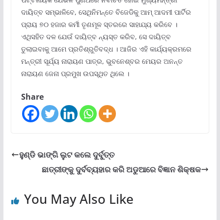
ଦାୟିତ୍ବ ସମ୍ଭାଳିବେ, ସେଥିନିମନ୍ତେ ବିଜେଡିକୁ ଆମ୍‍ ଆଦମୀ ପାର୍ଟିର
ପ୍ରାୟ ୭୦ ହଜାର କର୍ମୀ ତୃଣମୂଳ ସ୍ତରରେ ସାହାଯ୍ୟ କରିବେ ।
ଏଥିସହିତ ଦଳ ଯେଉଁ ଦାୟିତ୍ବ ନ୍ୟସ୍ତ କରିବ, ସେ ଦାୟିତ୍ବ
ତୁଲାଇବାକୁ ଆମେ ପ୍ରତିଶ୍ରୁତିବଦ୍ଧ । ଆଜିର ଏହି କାର୍ଯ୍ୟକ୍ରମରେ
ମନ୍ତ୍ରୀ ସୂର୍ଯ୍ୟ ନାରାୟଣ ପାତ୍ର, ଭୁବନେଶ୍ବର ମେୟର ଅନନ୍ତ
ନାରାୟଣ ଜେନା ପ୍ରମୁଖ ଉପସ୍ଥିତ ଥିଲେ ।
Share
ହୁଣ୍ଡି ଭାଙ୍ଗି ଲୁଟ କଲେ ଦୁର୍ବୁତ୍ତ
ଛାତ୍ରୀଙ୍କୁ ଦୁର୍ବବ୍ୟହାର କରି ଅଡୁଆରେ ବିଜ୍ଞାନ ଶିକ୍ଷକ
You May Also Like