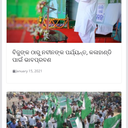
ବିଜୁଙ୍କ ଠାରୁ ନବୀନଙ୍କ ପର୍ଯ୍ୟନ୍ତ, କଳାହାଣ୍ଡି
ପାଇଁ ଭାବପ୍ରବଣ
January 15, 2021