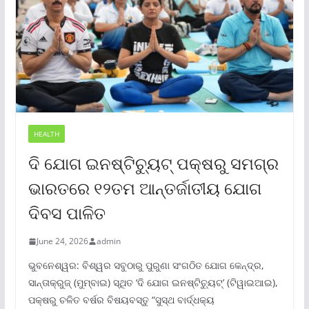
HEALTH
ଦି ଯୋଗ ଇନଷ୍ଟିଚ୍ୟୁଟ୍ ପକ୍ଷରୁ ସମଗ୍ର
ଭାରତରେ ୧୨ତମ ଆନ୍ତର୍ଜାତୀୟ ଯୋଗ
ଦିବସ ପାଳିତ
June 24, 2026
admin
ଭୁବନେଶ୍ୱର: ବିଶ୍ୱର ସବୁଠାରୁ ପୁରୁଣା ସଂଗଠିତ ଯୋଗ କେନ୍ଦ୍ର,
ସାନ୍ତାକ୍ରୁଜ୍ (ମୁମ୍ବାଇ) ସ୍ଥିତ ‘ଦି ଯୋଗ ଇନଷ୍ଟିଚ୍ୟୁଟ୍‌’ (ଟିୱାଇଆଇ),
ପକ୍ଷରୁ ଚଳିତ ବର୍ଷର ବିଷୟବସ୍ତୁ “ସୁସ୍ଥ ବାର୍ଦ୍ଧକ୍ୟ