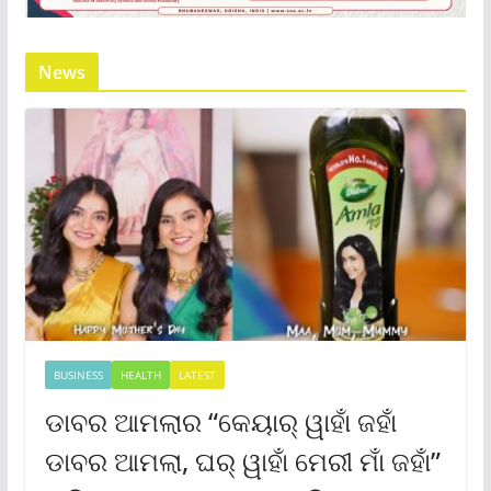
News
BUSINESS
HEALTH
LATEST
ଡାବର ଆମଲାର “କେୟାର୍ ୱାହାଁ ଜହାଁ
ଡାବର ଆମଲା, ଘର୍ ୱାହାଁ ମେରୀ ମାଁ ଜହାଁ”