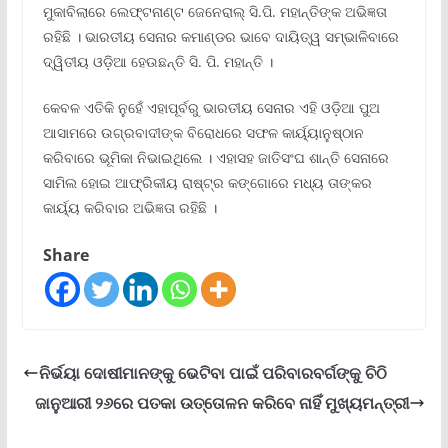
ମୁକାବିଲାରେ ଲେଫ୍ଟନାଣ୍ଟ ଜେନେରାଲ୍ ସି.ପି. ମହାନ୍ତିଙ୍କ ଅଭିଜ୍ଞତା
ରହିଛି । ଭାରତୀୟ ସେନାର କମାଣ୍ଡର ଭାବେ ଦାୟିତ୍ୱ ସମ୍ଭାଳିବାରେ
ଦ୍ୱିତୀୟ ଓଡ଼ିଆ ହେଉଛନ୍ତି ସି. ପି. ମହାନ୍ତି ।
କେବଳ ଏତିକି ନୁହେଁ ଏହାପୂର୍ବରୁ ଭାରତୀୟ ସେନାର ଏହି ଓଡ଼ିଆ ପୁଅ
ଆସାମରେ ଉଗ୍ରବାଦୀଙ୍କ ବିରୋଧରେ ସଫଳ କାର୍ୟ୍ୟାନୁଷ୍ଠାନ
କରିବାରେ ଭୂମିକା ନିଭାଇଥିଲେ । ଏହାସହ ଜାତିସଂଘ ଶାନ୍ତି ସେନାରେ
ସାମିଲ ହୋଇ ଆଫ୍ରିକୀୟ ରାଷ୍ଟ୍ର କଙ୍ଗୋରେ ମଧ୍ୟ ତାଙ୍କର
କାର୍ୟ୍ୟ କରିବାର ଅଭିଜ୍ଞତା ରହିଛି ।
Share
ନିର୍ଭୟା ଦୋଷୀମାନଙ୍କୁ ଭେଟିବା ପାଇଁ ପରିବାରବର୍ଗଙ୍କୁ ଚିଠି
ଜାନୁଆରୀ ୨୬ରେ ପତକା ଉତ୍ତୋଳନ କରିବେ ନାହିଁ ମୁଖ୍ୟମନ୍ତ୍ରୀ