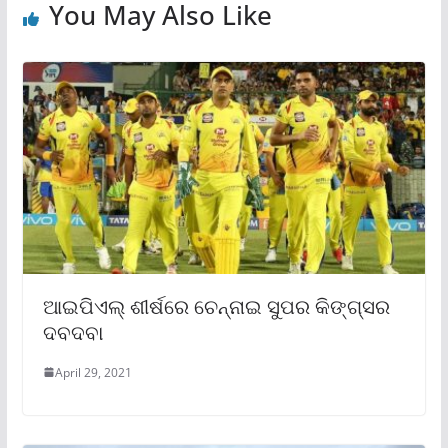
You May Also Like
ଆଇପିଏଲ୍‌ ଶୀର୍ଷରେ ଚେନ୍ନାଇ ସୁପର କିଙ୍ଗ୍ସର
ଦବଦବା
April 29, 2021