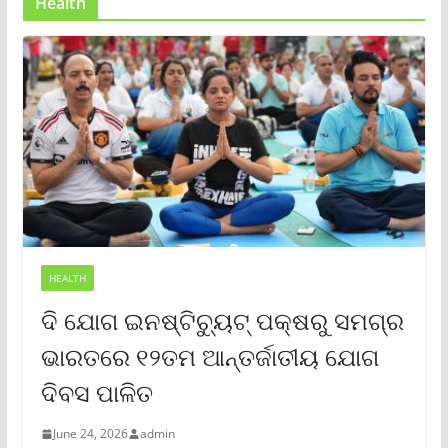
Health
HEALTH
ଦି ଯୋଗ ଇନଷ୍ଟିଚ୍ୟୁଟ୍ ପକ୍ଷରୁ ସମଗ୍ର
ଭାରତରେ ୧୨ତମ ଆନ୍ତର୍ଜାତୀୟ ଯୋଗ
ଦିବସ ପାଳିତ
June 24, 2026
admin