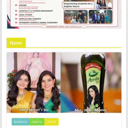
News
BUSINESS
HEALTH
LATEST