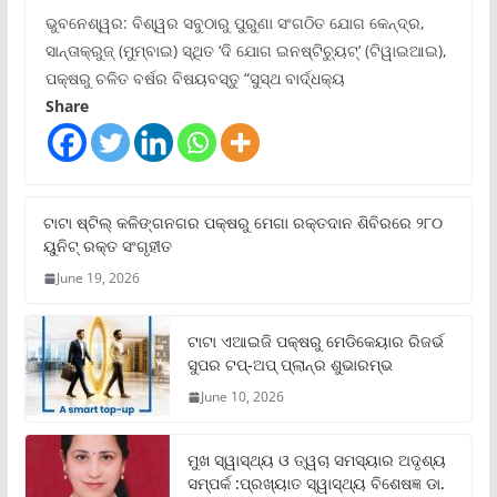
ଭୁବନେଶ୍ୱର: ବିଶ୍ୱର ସବୁଠାରୁ ପୁରୁଣା ସଂଗଠିତ ଯୋଗ କେନ୍ଦ୍ର,
ସାନ୍ତାକ୍ରୁଜ୍ (ମୁମ୍ବାଇ) ସ୍ଥିତ ‘ଦି ଯୋଗ ଇନଷ୍ଟିଚ୍ୟୁଟ୍‌’ (ଟିୱାଇଆଇ),
ପକ୍ଷରୁ ଚଳିତ ବର୍ଷର ବିଷୟବସ୍ତୁ “ସୁସ୍ଥ ବାର୍ଦ୍ଧକ୍ୟ
Share
ଟାଟା ଷ୍ଟିଲ୍‌ କଳିଙ୍ଗନଗର ପକ୍ଷରୁ ମେଗା ରକ୍ତଦାନ ଶିବିରରେ ୨୮୦
ୟୁନିଟ୍‌ ରକ୍ତ ସଂଗୃହୀତ
June 19, 2026
ଟାଟା ଏଆଇଜି ପକ୍ଷରୁ ମେଡିକେୟାର ରିଜର୍ଭ
ସୁପର ଟପ୍‌-ଅପ୍ ପ୍ଲାନ୍‌ର ଶୁଭାରମ୍ଭ
June 10, 2026
ମୁଖ ସ୍ୱାସ୍ଥ୍ୟ ଓ ତ୍ୱଚା ସମସ୍ୟାର ଅଦୃଶ୍ୟ
ସମ୍ପର୍କ :ପ୍ରଖ୍ୟାତ ସ୍ୱାସ୍ଥ୍ୟ ବିଶେଷଜ୍ଞ ଡା.