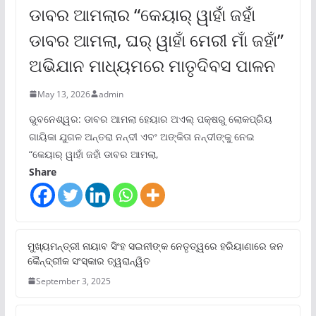
ଡାବର ଆମଲାର “କେୟାର୍ ୱାହାଁ ଜହାଁ
ଡାବର ଆମଲା, ଘର୍ ୱାହାଁ ମେରୀ ମାଁ ଜହାଁ”
ଅଭିଯାନ ମାଧ୍ୟମରେ ମାତୃଦିବସ ପାଳନ
May 13, 2026
admin
ଭୁବନେଶ୍ୱର: ଡାବର ଆମଲା ହେୟାର ଅଏଲ୍ ପକ୍ଷରୁ ଲୋକପ୍ରିୟ
ଗାୟିକା ଯୁଗଳ ଅନ୍ତରା ନନ୍ଦୀ ଏବଂ ଅଙ୍କିତା ନନ୍ଦୀଙ୍କୁ ନେଇ
“କେୟାର୍ ୱାହାଁ ଜହାଁ ଡାବର ଆମଲା,
Share
ମୁଖ୍ୟମନ୍ତ୍ରୀ ନାୟାବ ସିଂହ ସଇନୀଙ୍କ ନେତୃତ୍ୱରେ ହରିୟାଣାରେ ଜନ
କୈନ୍ଦ୍ରୀକ ସଂସ୍କାର ତ୍ୱରାନ୍ୱିତ
September 3, 2025