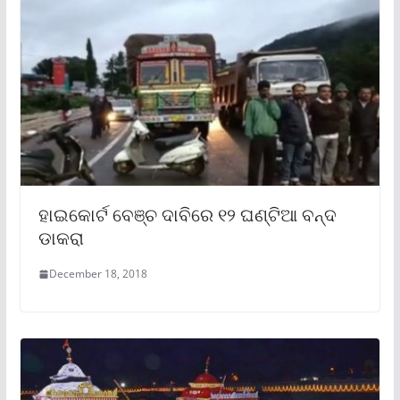
ହାଇକୋର୍ଟ ବେଞ୍ଚ ଦାବିରେ ୧୨ ଘଣ୍ଟିଆ ବନ୍ଦ
ଡାକରା
December 18, 2018