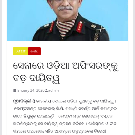
LATEST
ଜାତୀୟ
ସେନାରେ ଓଡ଼ିଆ ଅଫିସରଙ୍କୁ
ବଡ଼ ଦାୟିତ୍ୱ
January 24, 2020
admin
ନୂଆଦିଲ୍ଲୀ ()
ଭାରତୀୟ ସେନାରେ ଓଡ଼ିଆ ପୁଅଙ୍କୁ ବଡ଼ ଦାୟିତ୍ୱ।
ଲେଫ୍ଟନାଣ୍ଟ ଜେନେରାଲ୍ ସି.ପି. ମହାନ୍ତି ସଦର୍ଣ୍ଣ ଆର୍ମି କମାଣ୍ଡର
ଭାବେ ନିଯୁକ୍ତ ହୋଇଛନ୍ତି । ଲେଫ୍ଟନାଣ୍ଟ ଜେନେରାଲ୍ ଏସ୍.କେ
ସାଇନିଙ୍କଠାରୁ ସେ ଦାୟିତ୍ୱ ଗ୍ରହଣ କରିବେ । ପାକିସ୍ତାନ ଓ ଚୀନ
ସୀମାରେ ଅପରେସନ୍ ସହିତ ଆସାମ୍ରେ ଅନୁପ୍ରବେଶ ବିରୋଧୀ