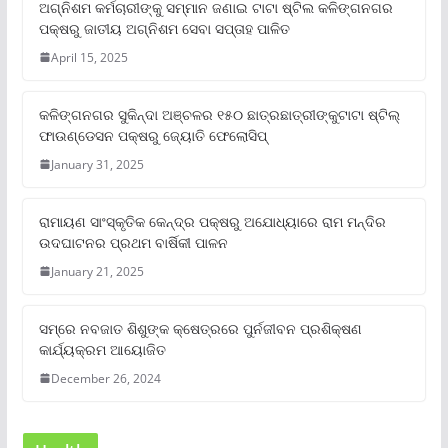
ଅଗ୍ନିଶମ କର୍ମଚାରୀଙ୍କୁ ସମ୍ମାନ ଜଣାଇ ଟାଟା ଷ୍ଟିଲ କଳିଙ୍ଗନଗର
ପକ୍ଷରୁ ଜାତୀୟ ଅଗ୍ନିଶମ ସେବା ସପ୍ତାହ ପାଳିତ
April 15, 2025
କଳିଙ୍ଗନଗର ସୁକିନ୍ଦା ଅଞ୍ଚଳର ୧୫୦ ଛାତ୍ରଛାତ୍ରୀଙ୍କୁଟାଟା ଷ୍ଟିଲ୍
ଫାଉଣ୍ଡେସନ ପକ୍ଷରୁ ଜ୍ୟୋତି ଫେଲୋସିପ୍‌
January 31, 2025
ରାମାୟଣ ସାଂସ୍କୃତିକ କେନ୍ଦ୍ର ପକ୍ଷରୁ ଅଯୋଧ୍ୟାରେ ରାମ ମନ୍ଦିର
ଉଦଘାଟନର ପ୍ରଥମ ବାର୍ଷିକୀ ପାଳନ
January 21, 2025
ସମ୍‌ରେ ନବଜାତ ଶିଶୁଙ୍କ କ୍ଷେତ୍ରରେ ପୁର୍ନଜୀବନ ପ୍ରଶିକ୍ଷଣ
କାର୍ଯ୍ୟକ୍ରମ ଆୟୋଜିତ
December 26, 2024