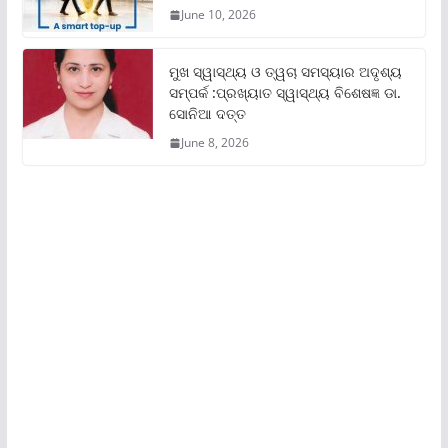
June 10, 2026
ମୁଖ ସ୍ୱାସ୍ଥ୍ୟ ଓ ତ୍ୱଚା ସମସ୍ୟାର ଅଦୃଶ୍ୟ
ସମ୍ପର୍କ :ପ୍ରଖ୍ୟାତ ସ୍ୱାସ୍ଥ୍ୟ ବିଶେଷଜ୍ଞ ଡା.
ସୋନିଆ ଦତ୍ତ
June 8, 2026