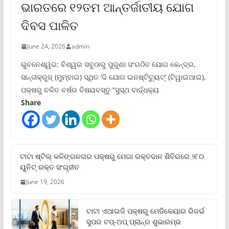
ଭାରତରେ ୧୨ତମ ଆନ୍ତର୍ଜାତୀୟ ଯୋଗ
ଦିବସ ପାଳିତ
June 24, 2026
admin
ଭୁବନେଶ୍ୱର: ବିଶ୍ୱର ସବୁଠାରୁ ପୁରୁଣା ସଂଗଠିତ ଯୋଗ କେନ୍ଦ୍ର,
ସାନ୍ତାକ୍ରୁଜ୍ (ମୁମ୍ବାଇ) ସ୍ଥିତ ‘ଦି ଯୋଗ ଇନଷ୍ଟିଚ୍ୟୁଟ୍‌’ (ଟିୱାଇଆଇ),
ପକ୍ଷରୁ ଚଳିତ ବର୍ଷର ବିଷୟବସ୍ତୁ “ସୁସ୍ଥ ବାର୍ଦ୍ଧକ୍ୟ
Share
ଟାଟା ଷ୍ଟିଲ୍‌ କଳିଙ୍ଗନଗର ପକ୍ଷରୁ ମେଗା ରକ୍ତଦାନ ଶିବିରରେ ୨୮୦
ୟୁନିଟ୍‌ ରକ୍ତ ସଂଗୃହୀତ
June 19, 2026
ଟାଟା ଏଆଇଜି ପକ୍ଷରୁ ମେଡିକେୟାର ରିଜର୍ଭ
ସୁପର ଟପ୍‌-ଅପ୍ ପ୍ଲାନ୍‌ର ଶୁଭାରମ୍ଭ