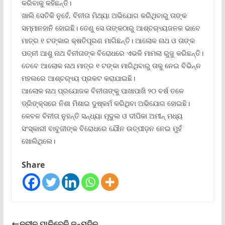
କରିବାକୁ କହିଛନ୍ତି।
ଖାଲି ସେତିକି ନୁହେଁ, ବିନୀତା ମିଥ୍ୟା ଅଭିଯୋଗ କରିଥିବାରୁ ତାଙ୍କ
ସମ୍ମାନହାନି ହୋଇଛି। ତେଣୁ ସେ ତାଙ୍କଠାରୁ ଆଶ୍ଚର‌୍ୟ୍ୟଜନକ ଭାବେ
ମାତ୍ର ୧ ଟଙ୍କାର କ୍ଷତିପୂରଣ ମାଗିଛନ୍ତି। ଆଲୋକ ନାଥ ଓ ତାଙ୍କ
ପତ୍ନୀ ଆଶୁ ନାଥ ବିନୀତାଙ୍କ ବିରୋଧରେ ଏଭଳି ମାମଲା ରୁଜୁ କରିଛନ୍ତି।
ତେବେ ଆଲୋକ ନାଥ ମାତ୍ର ୧ ଟଙ୍କା ମାଗିଥିବାରୁ ତାକୁ ନେଇ ବିଭିନ୍ନ
ମହଲରେ ଆଶ୍ଚର‌୍ୟ୍ୟ ପ୍ରକଟ କରାଯାଇଛି।
ଆଲୋକ ନାଥ ପ୍ରଯୋଜକ ବିନୀତାଙ୍କୁ ପାଖାପାଖି ୨୦ ବର୍ଷ ତଳେ
ଡ୍ରିଙ୍କ୍ସରେ ନିଶା ମିଶାଇ ଦୁଷ୍କର୍ମ କରିଥିବା ଅଭିଯୋଗ ହୋଇଛି।
କେବଳ ବିନୀତା ନୁହନ୍ତି ସନ୍ଧ୍ୟା ମୃଦୁଲ ଓ ଦୀପିକା ଅମୀନ୍ ମଧ୍ୟ
ସଂସ୍କାରୀ ବାବୁଜୀଙ୍କ ବିରୋଧରେ ଯୌନ ଉତ୍ପୀଡ଼ନ ନେଇ ମୁହଁ
ଖୋଲିଥିଲେ।
Share
ନବୀନ ପାଳିବେନି ଜନ୍ମଦିନ