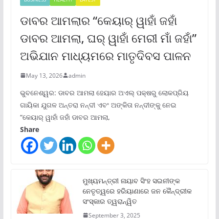
ଡାବର ଆମଲାର “କେୟାର୍ ୱାହାଁ ଜହାଁ
ଡାବର ଆମଲା, ଘର୍ ୱାହାଁ ମେରୀ ମାଁ ଜହାଁ”
ଅଭିଯାନ ମାଧ୍ୟମରେ ମାତୃଦିବସ ପାଳନ
May 13, 2026
admin
ଭୁବନେଶ୍ୱର: ଡାବର ଆମଲା ହେୟାର ଅଏଲ୍ ପକ୍ଷରୁ ଲୋକପ୍ରିୟ
ଗାୟିକା ଯୁଗଳ ଅନ୍ତରା ନନ୍ଦୀ ଏବଂ ଅଙ୍କିତା ନନ୍ଦୀଙ୍କୁ ନେଇ
“କେୟାର୍ ୱାହାଁ ଜହାଁ ଡାବର ଆମଲା,
Share
ମୁଖ୍ୟମନ୍ତ୍ରୀ ନାୟାବ ସିଂହ ସଇନୀଙ୍କ
ନେତୃତ୍ୱରେ ହରିୟାଣାରେ ଜନ କୈନ୍ଦ୍ରୀକ
ସଂସ୍କାର ତ୍ୱରାନ୍ୱିତ
September 3, 2025