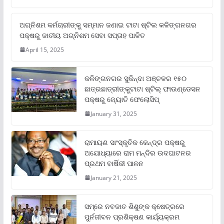
ଅଗ୍ନିଶମ କର୍ମଚାରୀଙ୍କୁ ସମ୍ମାନ ଜଣାଇ ଟାଟା ଷ୍ଟିଲ କଳିଙ୍ଗନଗର
ପକ୍ଷରୁ ଜାତୀୟ ଅଗ୍ନିଶମ ସେବା ସପ୍ତାହ ପାଳିତ
April 15, 2025
କଳିଙ୍ଗନଗର ସୁକିନ୍ଦା ଅଞ୍ଚଳର ୧୫୦
ଛାତ୍ରଛାତ୍ରୀଙ୍କୁଟାଟା ଷ୍ଟିଲ୍ ଫାଉଣ୍ଡେସନ
ପକ୍ଷରୁ ଜ୍ୟୋତି ଫେଲୋସିପ୍‌
January 31, 2025
ରାମାୟଣ ସାଂସ୍କୃତିକ କେନ୍ଦ୍ର ପକ୍ଷରୁ
ଅଯୋଧ୍ୟାରେ ରାମ ମନ୍ଦିର ଉଦଘାଟନର
ପ୍ରଥମ ବାର୍ଷିକୀ ପାଳନ
January 21, 2025
ସମ୍‌ରେ ନବଜାତ ଶିଶୁଙ୍କ କ୍ଷେତ୍ରରେ
ପୁର୍ନଜୀବନ ପ୍ରଶିକ୍ଷଣ କାର୍ଯ୍ୟକ୍ରମ