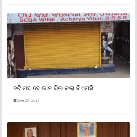
୭ଟି ମଦ ଦୋକାନ ସିଲ କଲା ବିଏମସି
June 29, 2021