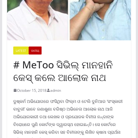
LATEST
ଜାତୀୟ
# MeToo ସିଭିଲ୍ ମାନହାନି
କେସ୍ କଲେ ଆଲୋକ ନାଥ
October 15, 2018
admin
ଦୁଷ୍କର୍ମ ଅଭିଯୋଗରେ ଫସିଥିବା ଫିଲ୍ମ ଓ ଟେଲି ଦୁନିଆର ‘ସଂସ୍କାରୀ
ବାବୁଜୀ’ ଭାବେ ଜଣାଶୁଣା ବରିଷ୍ଠ ଅଭିନେତା ଆଲୋକ ନାଥ ଆଜି
ଅଭିଯୋଗକାରୀ ତଥା ଲେଖକ ଓ ପ୍ରଯୋଜକ ବିନୀତା ନନ୍ଦାଙ୍କ
ବିରୋଧରେ ପୁଣି କୋର୍ଟଙ୍କ ଦ୍ୱାରସ୍ଥ ହୋଇଛନ୍ତି। ସେ କୋର୍ଟରେ
ସିଭିଲ୍ ମାନହାନି କେସ୍ କରିବା ସହ ବିନୀତାଙ୍କୁ ଲିଖିତ କ୍ଷମା ପ୍ରାର୍ଥନା