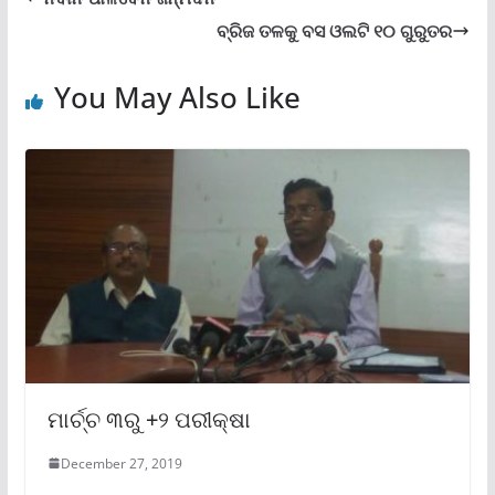
ବ୍ରିଜ ତଳକୁ ବସ ଓଲଟି ୧୦ ଗୁରୁତର
You May Also Like
ମାର୍ଚ୍ଚ ୩ରୁ +୨ ପରୀକ୍ଷା
December 27, 2019