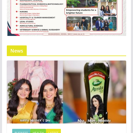
News
BUSINESS
HEALTH
LATEST