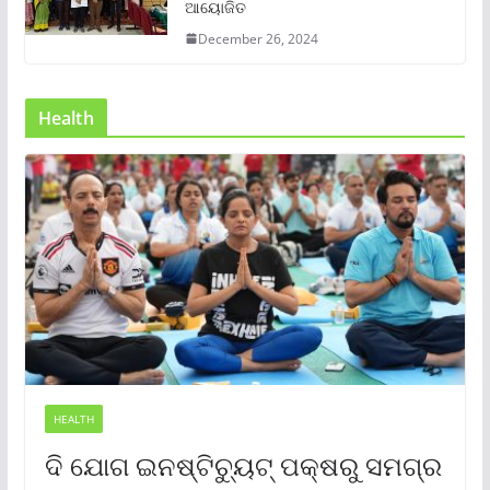
ଆୟୋଜିତ
December 26, 2024
Health
HEALTH
ଦି ଯୋଗ ଇନଷ୍ଟିଚ୍ୟୁଟ୍ ପକ୍ଷରୁ ସମଗ୍ର