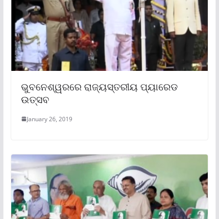
ଭୁବନେଶ୍ୱରରେ ରାଜ୍ୟସ୍ତରୀୟ ପ୍ୟାରେଡ
ଉତ୍ସବ
January 26, 2019