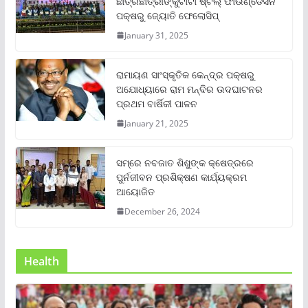
ଛାତ୍ରଛାତ୍ରୀଙ୍କୁଟାଟା ଷ୍ଟିଲ୍ ଫାଉଣ୍ଡେସନ
ପକ୍ଷରୁ ଜ୍ୟୋତି ଫେଲୋସିପ୍‌
January 31, 2025
ରାମାୟଣ ସାଂସ୍କୃତିକ କେନ୍ଦ୍ର ପକ୍ଷରୁ
ଅଯୋଧ୍ୟାରେ ରାମ ମନ୍ଦିର ଉଦଘାଟନର
ପ୍ରଥମ ବାର୍ଷିକୀ ପାଳନ
January 21, 2025
ସମ୍‌ରେ ନବଜାତ ଶିଶୁଙ୍କ କ୍ଷେତ୍ରରେ
ପୁର୍ନଜୀବନ ପ୍ରଶିକ୍ଷଣ କାର୍ଯ୍ୟକ୍ରମ
ଆୟୋଜିତ
December 26, 2024
Health