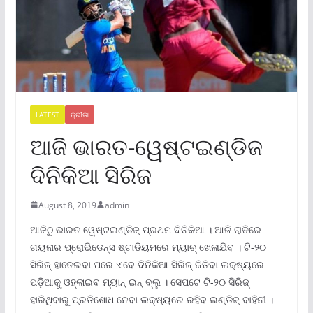
LATEST
କ୍ରୀଡା
ଆଜି ଭାରତ-ୱେଷ୍ଟଇଣ୍ଡିଜ
ଦିନିକିଆ ସିରିଜ
August 8, 2019
admin
ଆଜିଠୁ ଭାରତ ୱେଷ୍ଟଇଣ୍ଡିଜ୍‌ ପ୍ରଥମ ଦିନିକିଆ । ଆଜି ରାତିରେ
ଗୟନାର ପ୍ରୋଭିଡେନ୍ସ ଷ୍ଟାଡିୟମରେ ମ୍ୟାଚ୍‌ ଖେଳାଯିବ । ଟି-୨୦
ସିରିଜ୍‌ ହାତେଇବା ପରେ ଏବେ ଦିନିକିଆ ସିରିଜ୍‌ ଜିତିବା ଲକ୍ଷ୍ୟରେ
ପଡ଼ିଆକୁ ଓହ୍ଲାଇବ ମ୍ୟାନ୍‌ ଇନ୍‌ ବ୍ଲୁ । ସେପଟେ ଟି-୨୦ ସିରିଜ୍‌
ହାରିଥିବାରୁ ପ୍ରତିଶୋଧ ନେବା ଲକ୍ଷ୍ୟରେ ରହିବ ଇଣ୍ଡିଜ୍‌ ବାହିନୀ ।