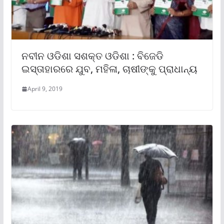
ନବୀନ ଓଡିଶା ସଶକ୍ତ ଓଡିଶା : ବିଜେଡି
ଇସ୍ତାହାରରେ ଯୁବ, ମହିଳା, ଚାଷୀଙ୍କୁ ପ୍ରାଧାନ୍ୟ
April 9, 2019