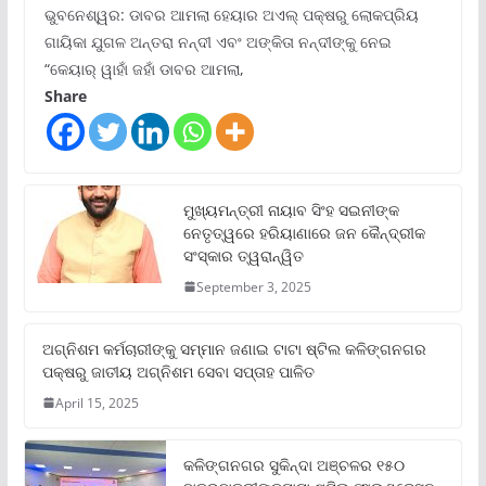
ଭୁବନେଶ୍ୱର: ଡାବର ଆମଲା ହେୟାର ଅଏଲ୍ ପକ୍ଷରୁ ଲୋକପ୍ରିୟ
ଗାୟିକା ଯୁଗଳ ଅନ୍ତରା ନନ୍ଦୀ ଏବଂ ଅଙ୍କିତା ନନ୍ଦୀଙ୍କୁ ନେଇ
“କେୟାର୍ ୱାହାଁ ଜହାଁ ଡାବର ଆମଲା,
Share
ମୁଖ୍ୟମନ୍ତ୍ରୀ ନାୟାବ ସିଂହ ସଇନୀଙ୍କ
ନେତୃତ୍ୱରେ ହରିୟାଣାରେ ଜନ କୈନ୍ଦ୍ରୀକ
ସଂସ୍କାର ତ୍ୱରାନ୍ୱିତ
September 3, 2025
ଅଗ୍ନିଶମ କର୍ମଚାରୀଙ୍କୁ ସମ୍ମାନ ଜଣାଇ ଟାଟା ଷ୍ଟିଲ କଳିଙ୍ଗନଗର
ପକ୍ଷରୁ ଜାତୀୟ ଅଗ୍ନିଶମ ସେବା ସପ୍ତାହ ପାଳିତ
April 15, 2025
କଳିଙ୍ଗନଗର ସୁକିନ୍ଦା ଅଞ୍ଚଳର ୧୫୦