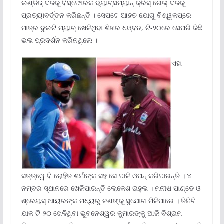
ଇଣ୍ଡିଜ୍‌ ଦଳକୁ ବିସ୍ଫୋରକ ବ୍ୟାଟ୍‌ସମ୍ୟାନ୍‌ କ୍ରିସ୍‌ ଗେଲ୍‌ ଦଳକୁ
ପ୍ରତ୍ୟାବର୍ତ୍ତନ କରିଛନ୍ତି । ସେପଟେ ଆହତ ଯୋଗୁ ବିଶ୍ୱକପ୍‌ରେ
ମାତ୍ର ଦୁଇଟି ମ୍ୟାଚ୍‌ ଖେଳିଥିବା ଶିଖର ଧଓ୍ଵନ, ଟି-୨୦ରେ ସେପରି କିଛି
ଭଲ ପ୍ରଦର୍ଶନ କରିନଥିଲେ ।
ଏହା
ସତ୍ତ୍ୱେ ବି ରୋହିତ ଶର୍ମାଙ୍କ ସହ ସେ ପାଳି ଓପନ୍‌ କରିପାରନ୍ତି । ୪
ନମ୍ବର ସ୍ଥାନରେ ଖେଳିପାରନ୍ତି ଲୋକେଶ ରାହୁଲ । ମନୀଷ ପାଣ୍ଡେ ଓ
ଶ୍ରେୟସ୍‌ ଆୟରଙ୍କ ମଧ୍ୟରୁ ଜଣଙ୍କୁ ସୁଯୋଗ ମିଳିପାରେ । ତିନିଟି
ଯାକ ଟି-୨୦ ଖେଳିଥିବା ଭୁବନେଶ୍ୱର କୁମାରଙ୍କୁ ଆଜି ବିଶ୍ରାମ