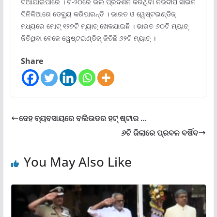
ଦିଆଯାଇପାରେ । ଟି-୨୦ରେ ଭଲ ପ୍ରଦର୍ଶନ କରିଥିବା ନଭଦୀପ ସାଇନି
ଦିନିକିଆରେ ଡେବ୍ୟୁ କରିପାରନ୍ତି । ଭାରତ ଓ ୱେଷ୍ଟଇଣ୍ଡିଜ୍‌
ମଧ୍ୟରେ ମୋଟ୍‌ ୧୨୭ଟି ମ୍ୟାଚ୍‌ ଖେଳଯାଇଛି । ଭାରତ ୬୦ଟି ମ୍ୟାଚ୍‌
ଜିତିଥିବା ବେଳେ ୱେଷ୍ଟଇଣ୍ଡିଜ୍‌ ଜିତିଛି ୬୨ଟି ମ୍ୟାଚ୍‌ ।
Share
ଦେହ ବ୍ୟବସାୟରେ ବଲିଉଡର ହଟ୍ ଷ୍ଟାର …
୬ଟି ଜିଲାରେ ପ୍ରବଳ ବର୍ଷିବ
You May Also Like