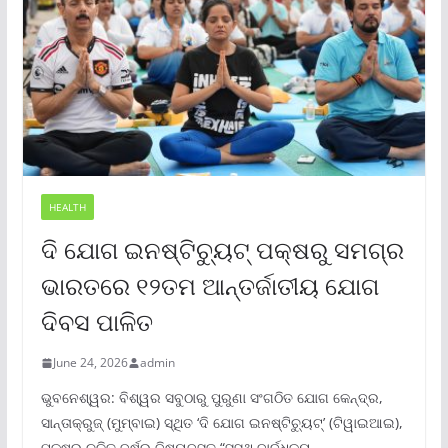
HEALTH
ଦି ଯୋଗ ଇନଷ୍ଟିଚ୍ୟୁଟ୍ ପକ୍ଷରୁ ସମଗ୍ର
ଭାରତରେ ୧୨ତମ ଆନ୍ତର୍ଜାତୀୟ ଯୋଗ
ଦିବସ ପାଳିତ
June 24, 2026
admin
ଭୁବନେଶ୍ୱର: ବିଶ୍ୱର ସବୁଠାରୁ ପୁରୁଣା ସଂଗଠିତ ଯୋଗ କେନ୍ଦ୍ର,
ସାନ୍ତାକ୍ରୁଜ୍ (ମୁମ୍ବାଇ) ସ୍ଥିତ ‘ଦି ଯୋଗ ଇନଷ୍ଟିଚ୍ୟୁଟ୍‌’ (ଟିୱାଇଆଇ),
ପକ୍ଷରୁ ଚଳିତ ବର୍ଷର ବିଷୟବସ୍ତୁ “ସୁସ୍ଥ ବାର୍ଦ୍ଧକ୍ୟ