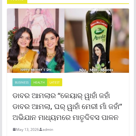
BUSINESS
HEALTH
LATEST
ଡାବର ଆମଲାର “କେୟାର୍ ୱାହାଁ ଜହାଁ
ଡାବର ଆମଲା, ଘର୍ ୱାହାଁ ମେରୀ ମାଁ ଜହାଁ”
ଅଭିଯାନ ମାଧ୍ୟମରେ ମାତୃଦିବସ ପାଳନ
May 13, 2026
admin