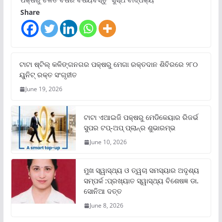
Share
ଟାଟା ଷ୍ଟିଲ୍‌ କଳିଙ୍ଗନଗର ପକ୍ଷରୁ ମେଗା ରକ୍ତଦାନ ଶିବିରରେ ୨୮୦
ୟୁନିଟ୍‌ ରକ୍ତ ସଂଗୃହୀତ
June 19, 2026
ଟାଟା ଏଆଇଜି ପକ୍ଷରୁ ମେଡିକେୟାର ରିଜର୍ଭ
ସୁପର ଟପ୍‌-ଅପ୍ ପ୍ଲାନ୍‌ର ଶୁଭାରମ୍ଭ
June 10, 2026
ମୁଖ ସ୍ୱାସ୍ଥ୍ୟ ଓ ତ୍ୱଚା ସମସ୍ୟାର ଅଦୃଶ୍ୟ
ସମ୍ପର୍କ :ପ୍ରଖ୍ୟାତ ସ୍ୱାସ୍ଥ୍ୟ ବିଶେଷଜ୍ଞ ଡା.
ସୋନିଆ ଦତ୍ତ
June 8, 2026