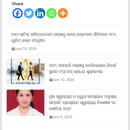
Share
ଟାଟା ଷ୍ଟିଲ୍‌ କଳିଙ୍ଗନଗର ପକ୍ଷରୁ ମେଗା ରକ୍ତଦାନ ଶିବିରରେ ୨୮୦
ୟୁନିଟ୍‌ ରକ୍ତ ସଂଗୃହୀତ
June 19, 2026
ଟାଟା ଏଆଇଜି ପକ୍ଷରୁ ମେଡିକେୟାର ରିଜର୍ଭ
ସୁପର ଟପ୍‌-ଅପ୍ ପ୍ଲାନ୍‌ର ଶୁଭାରମ୍ଭ
June 10, 2026
ମୁଖ ସ୍ୱାସ୍ଥ୍ୟ ଓ ତ୍ୱଚା ସମସ୍ୟାର ଅଦୃଶ୍ୟ
ସମ୍ପର୍କ :ପ୍ରଖ୍ୟାତ ସ୍ୱାସ୍ଥ୍ୟ ବିଶେଷଜ୍ଞ ଡା.
ସୋନିଆ ଦତ୍ତ
June 8, 2026