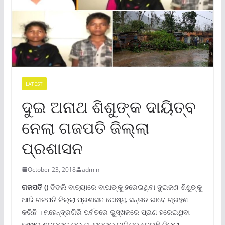
LATEST
ଦୁଇ ଅନାଥ ଶିଶୁଙ୍କ ଦାୟିତ୍ବ
ନେଲା ଗଜପତି ଜିଲ୍ଲା
ପ୍ରଶାସନ
October 23, 2018
admin
ଗଜପତି ()
ତିତଲି ବାତ୍ୟାରେ ବାପାଙ୍କୁ ହରେଇଥିବା ଦୁଇଜଣ ଶିଶୁଙ୍କୁ
ଆଜି ଗଜପତି ଜିଲ୍ଲା ପ୍ରଶାସନ ପୋଷ୍ୟ ସନ୍ତାନ ଭାବେ ଗ୍ରହଣ
କରିଛି । ମହେନ୍ଦ୍ରଗିରି ପର୍ବତରେ ଭୁସ୍ଖଳରେ ପ୍ରାଣ ହରେଇଥିବା
ଶେଖର ଶବରଙ୍କ ଦୁଇ ସନ୍ତାନଙ୍କ ଦାୟିତ୍ବ ନେଇଛି ଜିଲ୍ଲା