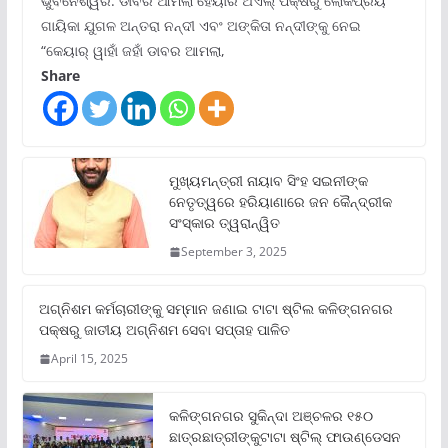
ଭୁବନେଶ୍ୱର: ଡାବର ଆମଲା ହେୟାର ଅଏଲ୍ ପକ୍ଷରୁ ଲୋକପ୍ରିୟ
ଗାୟିକା ଯୁଗଳ ଅନ୍ତରା ନନ୍ଦୀ ଏବଂ ଅଙ୍କିତା ନନ୍ଦୀଙ୍କୁ ନେଇ
“କେୟାର୍ ୱାହାଁ ଜହାଁ ଡାବର ଆମଲା,
Share
ମୁଖ୍ୟମନ୍ତ୍ରୀ ନାୟାବ ସିଂହ ସଇନୀଙ୍କ
ନେତୃତ୍ୱରେ ହରିୟାଣାରେ ଜନ କୈନ୍ଦ୍ରୀକ
ସଂସ୍କାର ତ୍ୱରାନ୍ୱିତ
September 3, 2025
ଅଗ୍ନିଶମ କର୍ମଚାରୀଙ୍କୁ ସମ୍ମାନ ଜଣାଇ ଟାଟା ଷ୍ଟିଲ କଳିଙ୍ଗନଗର
ପକ୍ଷରୁ ଜାତୀୟ ଅଗ୍ନିଶମ ସେବା ସପ୍ତାହ ପାଳିତ
April 15, 2025
କଳିଙ୍ଗନଗର ସୁକିନ୍ଦା ଅଞ୍ଚଳର ୧୫୦
ଛାତ୍ରଛାତ୍ରୀଙ୍କୁଟାଟା ଷ୍ଟିଲ୍ ଫାଉଣ୍ଡେସନ