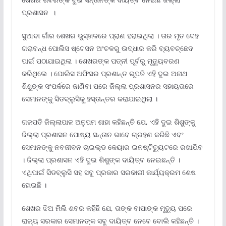
ପ୍ରଶାସନ ।
ସୁଆବା ଗାଁର ଶେଖର ଭୁସ୍ଖଳରେ ପ୍ରାଣ ହରାଇଥିଲା । ତାର ମୃତ ଦେହ
ଗରାବନ୍ଧ ପୋଲିସ ଷ୍ଟେସନ ଅଂଚଳରୁ ଉଦ୍ଧାର କରି ବ୍ୟବଚ୍ଛେଦ
ପାଇଁ ପଠାଯାଇଥିଲା । ଶେଖରଙ୍କ ପତ୍ନୀ ପୂର୍ବରୁ ମୃତ୍ୟୁବରଣ
କରିଥିଲେ । ପୋଲିସ ଅଫିସର ପ୍ରଶାନ୍ତ ଭୂପତି ଏହି ଦୁଇ ଅନାଥ
ଶିଶୁଙ୍କ ସଂପର୍କରେ ଜାଣିବା ପରେ ଜିଲ୍ଲା ପ୍ରଶାସନର ସହାୟତାରେ
ସେମାନଙ୍କୁ ସିଡବ୍ଲୁସିକୁ ହସ୍ତାନ୍ତର କରାଯାଇଥିଲା ।
ଗଜପତି ଜିଲ୍ଲାପାଳ ଅନୁପମ ଶାହା କହିଛନ୍ତି ଯେ, ଏହି ଦୁଇ ଶିଶୁଙ୍କୁ
ଜିଲ୍ଲା ପ୍ରଶାସନ ପୋଷ୍ୟ ସନ୍ତାନ ଭାବେ ଗ୍ରହଣ କରିଛି ଏବଂ
ସେମାନଙ୍କୁ ନବଜୀବନ ଚାଇଲ୍ଡ କେୟାର ଇନଷ୍ଟିଚ୍ୟୁଟରେ ରଖାଯିବ
। ଜିଲ୍ଲା ପ୍ରଶାସନ ଏହି ଦୁଇ ଶିଶୁଙ୍କ ଦାୟିତ୍ବ ନେଇଛନ୍ତି ।
ଏଥିପାଇଁ ସିଡବ୍ଲୁସି ସହ ସବୁ ପ୍ରକାର ସରକାରୀ କାର୍ଯ୍ୟକ୍ରମ ଶେଷ
ହୋଇଛି ।
ଶେଖର ଝିଅ ମିଲି ଶବର କହିଛି ଯେ, ତାଙ୍କ ବାପାଙ୍କ ମୃତ୍ୟୁ ପରେ
ରାଜ୍ୟ ସରକାର ସେମାନଙ୍କ ସବୁ ଦାୟିତ୍ବ ନେବେ ବୋଲି କହିଛନ୍ତି ।