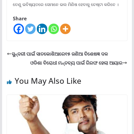
ତେଣୁ ଭବିଷ୍ୟତରେ ସେମାନେ ଭଲ ମିଣିଷ ହେବାକୁ ଚେଷ୍ଟା କରିବେ ।
Share
ସୁନ୍ଦରୀ ପାଇଁ ସାତକୋଶିଆରେ୧୫ ଜଣିଆ ବିଶେଷଜ୍ଞ ଦଳ
ଓଡିଶା ବିରୋଧୀ ମନ୍ତବ୍ୟ ପାଇଁ ଗିରଫ ହେଲା ଆୟାର
You May Also Like