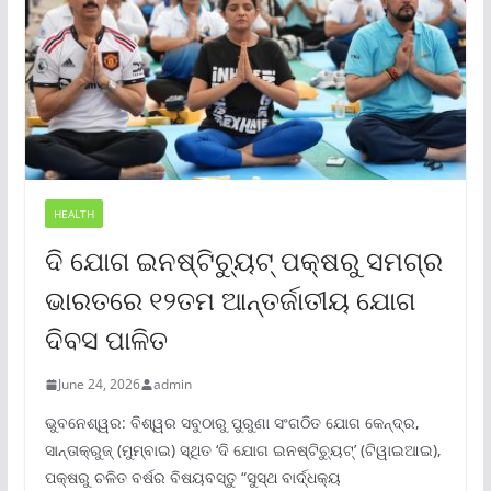
HEALTH
ଦି ଯୋଗ ଇନଷ୍ଟିଚ୍ୟୁଟ୍ ପକ୍ଷରୁ ସମଗ୍ର
ଭାରତରେ ୧୨ତମ ଆନ୍ତର୍ଜାତୀୟ ଯୋଗ
ଦିବସ ପାଳିତ
June 24, 2026
admin
ଭୁବନେଶ୍ୱର: ବିଶ୍ୱର ସବୁଠାରୁ ପୁରୁଣା ସଂଗଠିତ ଯୋଗ କେନ୍ଦ୍ର,
ସାନ୍ତାକ୍ରୁଜ୍ (ମୁମ୍ବାଇ) ସ୍ଥିତ ‘ଦି ଯୋଗ ଇନଷ୍ଟିଚ୍ୟୁଟ୍‌’ (ଟିୱାଇଆଇ),
ପକ୍ଷରୁ ଚଳିତ ବର୍ଷର ବିଷୟବସ୍ତୁ “ସୁସ୍ଥ ବାର୍ଦ୍ଧକ୍ୟ