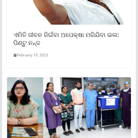
ଏମିତି ଜୀବନ ଜିଇଁବା ଅପେକ୍ଷା ମରିଯିବା ଭଲ:
ପିଣ୍ଟୁ ନନ୍ଦ
February 19, 2023