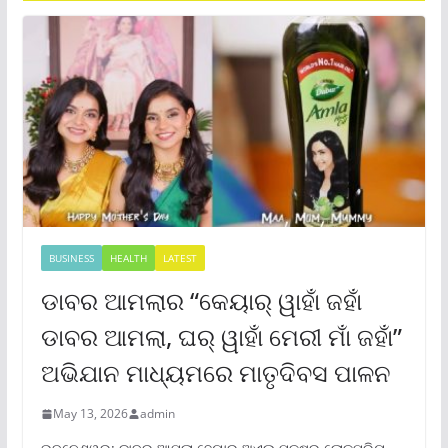
BUSINESS
HEALTH
LATEST
ଡାବର ଆମଲାର “କେୟାର୍ ୱାହାଁ ଜହାଁ
ଡାବର ଆମଲା, ଘର୍ ୱାହାଁ ମେରୀ ମାଁ ଜହାଁ”
ଅଭିଯାନ ମାଧ୍ୟମରେ ମାତୃଦିବସ ପାଳନ
May 13, 2026
admin