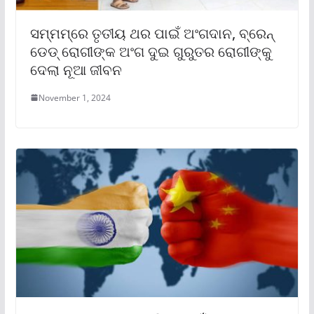
ସମ୍ମମ୍‌ରେ ତୃତୀୟ ଥର ପାଇଁ ଅଂଗଦାନ, ବ୍ରେନ୍
ଡେଡ୍ ରୋଗୀଙ୍କ ଅଂଗ ଦୁଇ ଗୁରୁତର ରୋଗୀଙ୍କୁ
ଦେଲା ନୂଆ ଜୀବନ
November 1, 2024