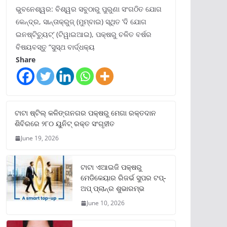
ଭୁବନେଶ୍ୱର: ବିଶ୍ୱର ସବୁଠାରୁ ପୁରୁଣା ସଂଗଠିତ ଯୋଗ
କେନ୍ଦ୍ର, ସାନ୍ତାକ୍ରୁଜ୍ (ମୁମ୍ବାଇ) ସ୍ଥିତ ‘ଦି ଯୋଗ
ଇନଷ୍ଟିଚ୍ୟୁଟ୍‌’ (ଟିୱାଇଆଇ), ପକ୍ଷରୁ ଚଳିତ ବର୍ଷର
ବିଷୟବସ୍ତୁ “ସୁସ୍ଥ ବାର୍ଦ୍ଧକ୍ୟ
Share
ଟାଟା ଷ୍ଟିଲ୍‌ କଳିଙ୍ଗନଗର ପକ୍ଷରୁ ମେଗା ରକ୍ତଦାନ
ଶିବିରରେ ୨୮୦ ୟୁନିଟ୍‌ ରକ୍ତ ସଂଗୃହୀତ
June 19, 2026
ଟାଟା ଏଆଇଜି ପକ୍ଷରୁ
ମେଡିକେୟାର ରିଜର୍ଭ ସୁପର ଟପ୍‌-
ଅପ୍ ପ୍ଲାନ୍‌ର ଶୁଭାରମ୍ଭ
June 10, 2026