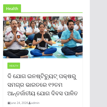
Health
HEALTH
ଦି ଯୋଗ ଇନଷ୍ଟିଚ୍ୟୁଟ୍ ପକ୍ଷରୁ
ସମଗ୍ର ଭାରତରେ ୧୨ତମ
ଆନ୍ତର୍ଜାତୀୟ ଯୋଗ ଦିବସ ପାଳିତ
June 24, 2026
admin