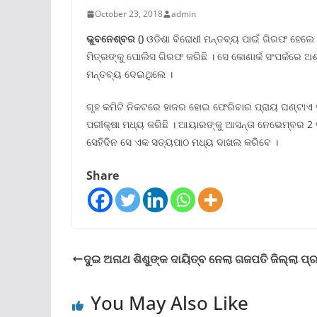
October 23, 2018
admin
ଭୁବନେଶ୍ବର ()
ଓଡିଶା ବିରୋଧୀ ମନ୍ତବ୍ୟ ପାଇଁ ଗିରଫ ହେଲେ 
ମିତ୍ରଙ୍କୁ ପୋଲିସ ଗିରଫ କରିଛି । ସେ କୋଣାର୍କ ସଂପର୍କରେ 
ମନ୍ତବ୍ୟ ଦେଇଥିଲେ ।
ଗୃହ କମିଟି ନିକଟରେ ହାଜର ହୋଇ ଫେରିବାର ପ୍ରାୟ ଘଣ୍ଟାଏ ପ
ପରୀକ୍ଷା ମଧ୍ୟ କରିଛି । ଆୟାରଙ୍କୁ ଆସନ୍ତା ନେଭେମ୍ବର 2 ତା
ସେହିଦିନ ସେ ଏକ ସତ୍ୟପାଠ ମଧ୍ୟ ଦାଖଲ କରିବେ ।
Share
ଦୁଇ ଅନାଥ ଶିଶୁଙ୍କ ଦାୟିତ୍ବ ନେଲା ଗଜପତି ଜିଲ୍ଲା ପ
You May Also Like