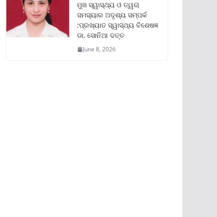
ମୁଖ ସ୍ୱାସ୍ଥ୍ୟ ଓ ତ୍ୱଚା
ସମସ୍ୟାର ଅଦୃଶ୍ୟ ସମ୍ପର୍କ
:ପ୍ରଖ୍ୟାତ ସ୍ୱାସ୍ଥ୍ୟ ବିଶେଷଜ୍ଞ
ଡା. ସୋନିଆ ଦତ୍ତ
June 8, 2026