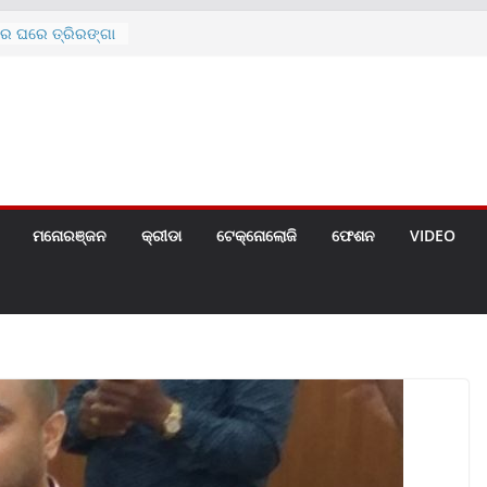
ରେ ଘରେ ତ୍ରିରଙ୍ଗା
ଗୀତ ଗାଇଲେ ସୋନୁ,
ୀ ପାଇଁ ବିଜ୍ଞପ୍ତି
 ୪ ଗେଟ୍
େଣ୍ଟ
ମନୋରଞ୍ଜନ
କ୍ରୀଡା
ଟେକ୍ନୋଲୋଜି
ଫେଶନ
VIDEO