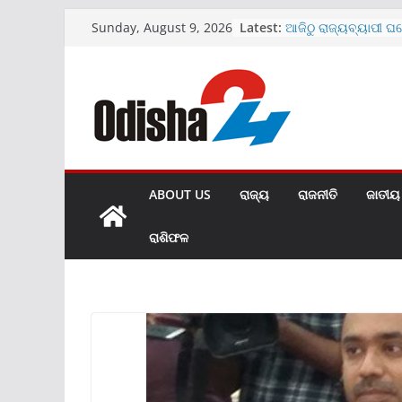
Skip
Latest:
ଆଜିଠୁ ରାଜ୍ୟବ୍ୟାପୀ ଘ
Sunday, August 9, 2026
to
ଅଭିଯାନ
ମେଡିକାଲ ବେଡ଼ରୁମରେ 
content
ଭାଇରାଲ ହେଲା ଭିଡିଓ
SBIରେ ୧୫୩୮ କ୍ଲର୍କ ପଦବ
ଜାରି
ଖୋଲିଲା ହୀରାକୁଦର ଆଉ
ମାଗଣା ରହିବ UPI ପେମ
ABOUT US
ରାଜ୍ୟ
ରାଜନୀତି
ଜାତୀୟ
ରାଶିଫଳ