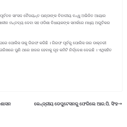
ପୂର୍ବତନ ସାଂସଦ ବୈଜୟନ୍ତ ପଣ୍ଡାଙ୍କ ବିବାଦୀୟ ବନ୍ଧୁ ଅଭିଜିତ ଆୟାର
ଅଶାଳୀନ ମନ୍ତବ୍ୟ ଦେବା ସହ ଓଡିଶା ବିଧାୟକଙ୍କ ସମର୍କରେ ମଧ୍ୟ ଅରୁଚିକର
ରେ ପୋଲିସ ତାକୁ ଗିରଫ କରିଛି । ଗିରଫ ପୂର୍ବରୁ ପୋଲିସ ତାର ଡାକ୍ତରୀ
ରିଖରେ ପୁଣି ଥରେ ହାଜର ହେବାକୁ ଗୃହ କମିଟି ନିର୍ଦ୍ଦେଶ ଦେଇଛି । ଏଥିସହିତ
୍ରଶାସନ
କେନ୍ଦ୍ରୀୟ ଡେପୁଟେସନରୁ ଫେରିଲେ ଆର.ପି. ସିଂହ