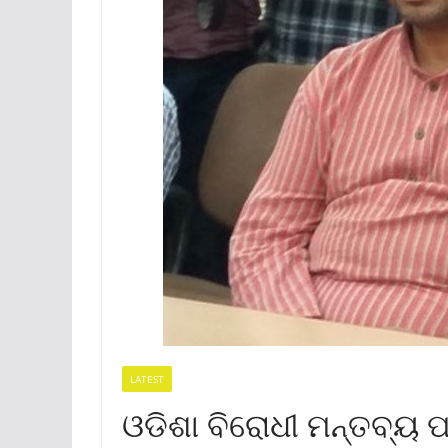
LATEST
ଓଡିଶା ବିରୋଧୀ ମନ୍ତବ୍ୟ 