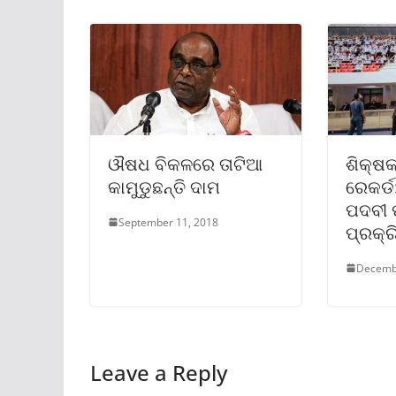
ଔଷଧ ବିକଳରେ ତାଟିଆ
ଶିକ୍ଷକ
କାମୁଡୁଛନ୍ତି ଦାମ
ରେକର୍
ପଦବୀ 
September 11, 2018
ପ୍ରକ୍
Decemb
Leave a Reply