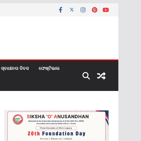
ସ୍ବାଧୀନତା ଦିବସ
ଫେଷ୍ଟିଭାଲ