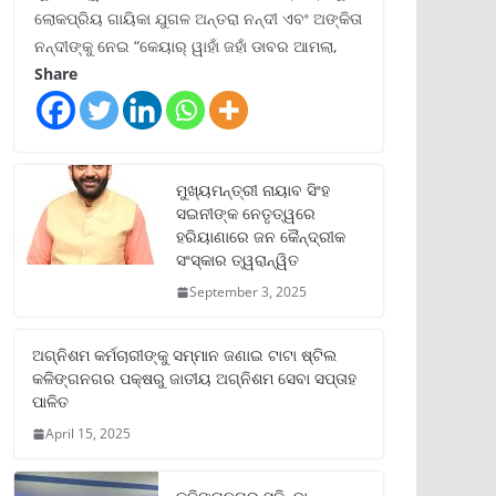
ଲୋକପ୍ରିୟ ଗାୟିକା ଯୁଗଳ ଅନ୍ତରା ନନ୍ଦୀ ଏବଂ ଅଙ୍କିତା
ନନ୍ଦୀଙ୍କୁ ନେଇ “କେୟାର୍ ୱାହାଁ ଜହାଁ ଡାବର ଆମଲା,
Share
ମୁଖ୍ୟମନ୍ତ୍ରୀ ନାୟାବ ସିଂହ
ସଇନୀଙ୍କ ନେତୃତ୍ୱରେ
ହରିୟାଣାରେ ଜନ କୈନ୍ଦ୍ରୀକ
ସଂସ୍କାର ତ୍ୱରାନ୍ୱିତ
September 3, 2025
ଅଗ୍ନିଶମ କର୍ମଚାରୀଙ୍କୁ ସମ୍ମାନ ଜଣାଇ ଟାଟା ଷ୍ଟିଲ
କଳିଙ୍ଗନଗର ପକ୍ଷରୁ ଜାତୀୟ ଅଗ୍ନିଶମ ସେବା ସପ୍ତାହ
ପାଳିତ
April 15, 2025