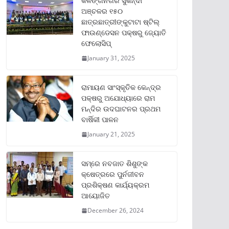
କଳିଙ୍ଗନଗର ସୁକିନ୍ଦା
ଅଞ୍ଚଳର ୧୫୦
ଛାତ୍ରଛାତ୍ରୀଙ୍କୁଟାଟା ଷ୍ଟିଲ୍
ଫାଉଣ୍ଡେସନ ପକ୍ଷରୁ ଜ୍ୟୋତି
ଫେଲୋସିପ୍‌
January 31, 2025
ରାମାୟଣ ସାଂସ୍କୃତିକ କେନ୍ଦ୍ର
ପକ୍ଷରୁ ଅଯୋଧ୍ୟାରେ ରାମ
ମନ୍ଦିର ଉଦଘାଟନର ପ୍ରଥମ
ବାର୍ଷିକୀ ପାଳନ
January 21, 2025
ସମ୍‌ରେ ନବଜାତ ଶିଶୁଙ୍କ
କ୍ଷେତ୍ରରେ ପୁର୍ନଜୀବନ
ପ୍ରଶିକ୍ଷଣ କାର୍ଯ୍ୟକ୍ରମ
ଆୟୋଜିତ
December 26, 2024