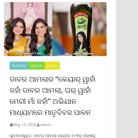
BUSINESS
HEALTH
LATEST
ଡାବର ଆମଲାର “କେୟାର୍ ୱାହାଁ
ଜହାଁ ଡାବର ଆମଲା, ଘର୍ ୱାହାଁ
ମେରୀ ମାଁ ଜହାଁ” ଅଭିଯାନ
ମାଧ୍ୟମରେ ମାତୃଦିବସ ପାଳନ
May 13, 2026
admin
ଭୁବନେଶ୍ୱର: ଡାବର ଆମଲା ହେୟାର ଅଏଲ୍ ପକ୍ଷରୁ