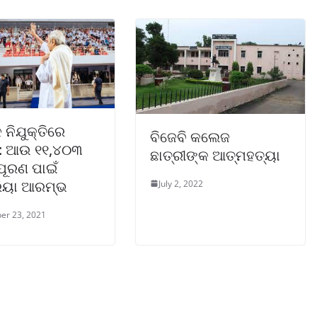
 ନିଯୁକ୍ତିରେ
ବିଜେବି କଲେଜ
ଡ: ଆଉ ୧୧,୪୦୩
ଛାତ୍ରୀଙ୍କ ଆତ୍ମହତ୍ୟା
ପୂରଣ ପାଇଁ
ରିୟା ଆରମ୍ଭ
July 2, 2022
er 23, 2021