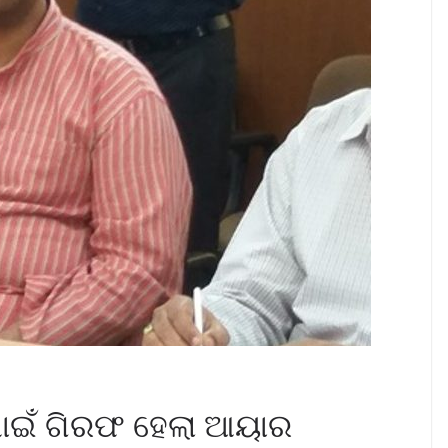
ପାଇଁ ଗିରଫ ହେଲା ଆୟାର