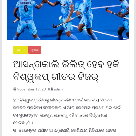
LATEST
କ୍ରୀଡା
ଆସନ୍ତାକାଲି ରିଲିଜ୍ ହେବ ହକି
ବିଶ୍ୱକପ୍ ଗୀତର ଟିଜର୍
November 17, 2018
admin
ହକି ବିଶ୍ୱକପ୍ ଭିଡିଓକୁ ଜୀବନ୍ତ କରିବା ପାଇଁ ଭାରତୀୟ ସିନେମା
ଜଗତର ପ୍ରସିଦ୍ଧ ସଂଗୀତକାର ଏ ଆର ରେହମାନ ପ୍ରଥମ ଥର ପାଇଁ
ସେ ସୁପରଷ୍ଟାର ଶାହରୁଖ ଖାନଙ୍କୁ ଏହି ଗୀତରେ ନିର୍ଦ୍ଦେଶନା
ଦେଇଛନ୍ତି ।
୧୮ ନଭେମ୍ବର ଅର୍ଥାତ୍ ଆସନ୍ତାକାଲି ସୋଶିଆଲ ମିଡିଆରେ ଗୀତର