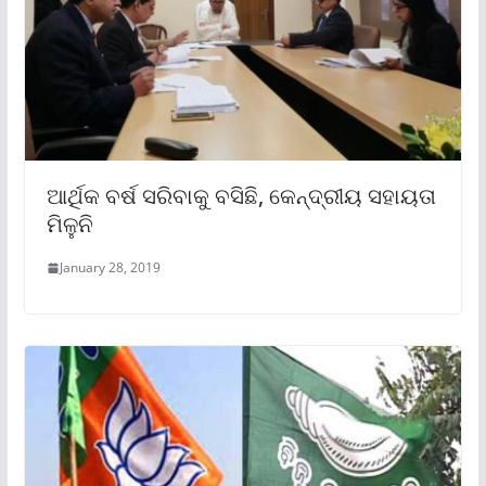
ଆର୍ଥିକ ବର୍ଷ ସରିବାକୁ ବସିଛି, କେନ୍ଦ୍ରୀୟ ସହାୟତା
ମିଳୁନି
January 28, 2019