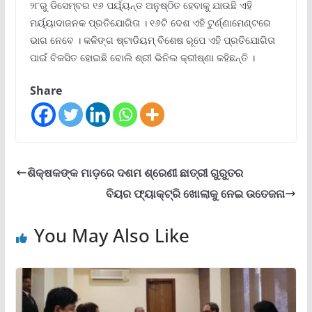
୨୮ରୁ ଡିସେମ୍ବର ୧୬ ପର୍ୟ୍ୟନ୍ତ ଅନୁଷ୍ଠିତ ହେବାକୁ ଯାଉଛି ଏହି
ମର୍ୟ୍ୟାଦାଜନକ ପ୍ରତିଯୋଗିତା । ୧୬ଟି ଦେଶ ଏହି ଟୁର୍ଣ୍ଣାମେଣ୍ଟରେ
ଭାଗ ନେବେ । କଳିଙ୍ଗ ଷ୍ଟାଡିୟମ୍ ବିଶେଷ ରୂପେ ଏହି ପ୍ରତିଯୋଗିତା
ପାଇଁ ବିକସିତ ହୋଇଛି ବୋଲି ଶ୍ରୀ ଭିନିଲ କ୍ରୀଷ୍ଣା କହିଛନ୍ତି ।
Share
ଶିକ୍ଷକଙ୍କ ମାଡ଼ରେ ଦଶମ ଶ୍ରେଣୀ ଛାତ୍ରୀ ଗୁରୁତର
ବିୟର ଫ୍ୟାକ୍ଟ୍ରି ଖୋଲାକୁ ନେଇ ଉତେଜନା
You May Also Like