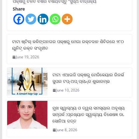
ପକ୍ଷରୁ ଚଳିତ ବର୍ଷର ବିଷୟବସ୍ତୁ “ସୁସ୍ଥ ବାର୍ଦ୍ଧକ୍ୟ
Share
ଟାଟା ଷ୍ଟିଲ୍‌ କଳିଙ୍ଗନଗର ପକ୍ଷରୁ ମେଗା ରକ୍ତଦାନ ଶିବିରରେ ୨୮୦
ୟୁନିଟ୍‌ ରକ୍ତ ସଂଗୃହୀତ
June 19, 2026
ଟାଟା ଏଆଇଜି ପକ୍ଷରୁ ମେଡିକେୟାର ରିଜର୍ଭ
ସୁପର ଟପ୍‌-ଅପ୍ ପ୍ଲାନ୍‌ର ଶୁଭାରମ୍ଭ
June 10, 2026
ମୁଖ ସ୍ୱାସ୍ଥ୍ୟ ଓ ତ୍ୱଚା ସମସ୍ୟାର ଅଦୃଶ୍ୟ
ସମ୍ପର୍କ :ପ୍ରଖ୍ୟାତ ସ୍ୱାସ୍ଥ୍ୟ ବିଶେଷଜ୍ଞ ଡା.
ସୋନିଆ ଦତ୍ତ
June 8, 2026