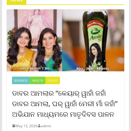
BUSINESS
HEALTH
LATEST
ଡାବର ଆମଲାର “କେୟାର୍ ୱାହାଁ ଜହାଁ
ଡାବର ଆମଲା, ଘର୍ ୱାହାଁ ମେରୀ ମାଁ ଜହାଁ”
ଅଭିଯାନ ମାଧ୍ୟମରେ ମାତୃଦିବସ ପାଳନ
May 13, 2026
admin