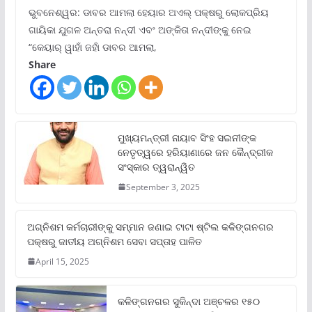
ଭୁବନେଶ୍ୱର: ଡାବର ଆମଲା ହେୟାର ଅଏଲ୍ ପକ୍ଷରୁ ଲୋକପ୍ରିୟ
ଗାୟିକା ଯୁଗଳ ଅନ୍ତରା ନନ୍ଦୀ ଏବଂ ଅଙ୍କିତା ନନ୍ଦୀଙ୍କୁ ନେଇ
“କେୟାର୍ ୱାହାଁ ଜହାଁ ଡାବର ଆମଲା,
Share
ମୁଖ୍ୟମନ୍ତ୍ରୀ ନାୟାବ ସିଂହ ସଇନୀଙ୍କ
ନେତୃତ୍ୱରେ ହରିୟାଣାରେ ଜନ କୈନ୍ଦ୍ରୀକ
ସଂସ୍କାର ତ୍ୱରାନ୍ୱିତ
September 3, 2025
ଅଗ୍ନିଶମ କର୍ମଚାରୀଙ୍କୁ ସମ୍ମାନ ଜଣାଇ ଟାଟା ଷ୍ଟିଲ କଳିଙ୍ଗନଗର
ପକ୍ଷରୁ ଜାତୀୟ ଅଗ୍ନିଶମ ସେବା ସପ୍ତାହ ପାଳିତ
April 15, 2025
କଳିଙ୍ଗନଗର ସୁକିନ୍ଦା ଅଞ୍ଚଳର ୧୫୦