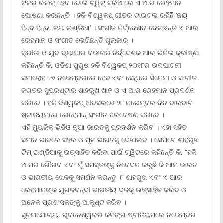
ଟିଜର ରିଲିଜ୍ ହେବ ବୋଲି ଟ୍ୱିଟ୍ ଜରିଆରେ ଏ ଆର ରେହମାନ
ଘୋଷଣା କରଛନ୍ତି । ହକି ବିଶ୍ୱକପ୍ ଗୀତର ଟାଇଟଲ ରହିଛିି ‘ଜୟ
ହିନ୍ଦ ହିନ୍ଦ, ଜୟ ଇଣ୍ଡିଆ’ । ସଂଗୀତ ନିର୍ଦ୍ଦେଶନା ଦେଇଛନ୍ତି ଏ ଆର
ରେହମାନ ଓ ସଂଗୀତ ଲେଖିଛନ୍ତି ଗୁଲଜାର୍ ।
କ୍ରୀଡା ଓ ଯୁବ ବ୍ୟାପାର ବିଭାଗର ନିର୍ଦ୍ଦେଶକ ଆର ଭିନିଲ କ୍ରୀଷ୍ଣା
କହିଛନ୍ତି କି, ଓଡିଶା ପୁରୁଷ ହକି ବିଶ୍ୱକପ୍ ୨୦୧୮ର ଉଦଘାଟନୀ
ସମାରୋହ ୨୭ ନଭେମ୍ବରରେ ହେବ ଏବଂ ସେଥିରେ ସିନେମା ଓ ସଂଗୀତ
ଜଗତର ସୁପରଷ୍ଟାର ଶାହରୁଖ ଖାନ ଓ ଏ ଆର ରେହମାନ ପ୍ରଦର୍ଶନ
କରିବେ । ହକି ବିଶ୍ୱକପ୍ ଅବସରରେ ୨୮ ନଭେମ୍ବର ଦିନ ବାରବାଟି
ଷ୍ଟାଡିୟମରେ ରେହେମାନ୍ ସଂଗୀତ ପରିବେଷଣ କରିବେ ।
ଏହି ମ୍ୟୁଜିକ୍ ଭିଡିଓ ନୂଆ ଭାରତକୁ ପ୍ରଦର୍ଶନ କରିବ । ଏହା ସହିତ
ସମାନ ଭାବରେ ସହର ଓ ମୂଳ ଭାରତକୁ ଦେଖାଇବ । ସେପଟେ ଶାହରୁଖ
ଟିମ୍ ଇଣ୍ଡିଆକୁ ଉତ୍ସାହିତ କରିବା ପାଇଁ ଟ୍ୱିଟରେ କହିଛନ୍ତି କି, “ହକି
ଆମର ଗୌରବ ଏବଂ ମୁଁ ସମସ୍ତଙ୍କୁ ନିବେଦନ କରୁଛି କି ଆମ ଭାରତ
ଓ ଭାରତୀୟ ଖେଳକୁ ସମର୍ଥନ କରନ୍ତୁ ।” ଶାହରୁଖ ଏବଂ ଏ ଆର
ରେହମାନଙ୍କ ଯୁଗଳବନ୍ଦୀ ଭାରତୀୟ ଦଳକୁ ଉତ୍ସାହିତ କରିବ ଓ
ଅନେକ ପ୍ରଶଂସକଙ୍କୁ ଆକୃଷ୍ଟ କରିବ ।
ସୂଚନାଯୋଗ୍ୟ, ଭୁବନେଶ୍ୱରର କଳିଙ୍ଗ ଷ୍ଟାଡିୟମରେ ନଭେମ୍ବର