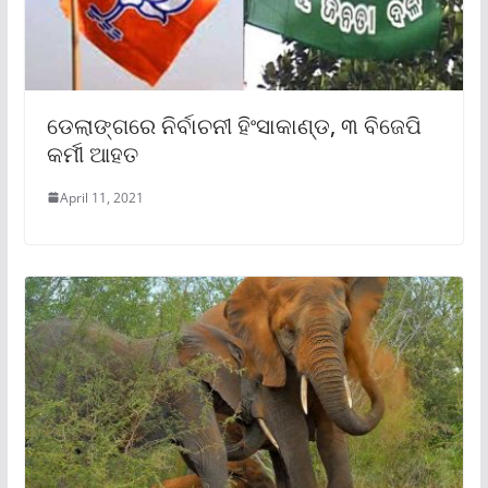
ଡେଲାଙ୍ଗରେ ନିର୍ବାଚନୀ ହିଂସାକାଣ୍ଡ, ୩ ବିଜେପି
କର୍ମୀ ଆହତ
April 11, 2021