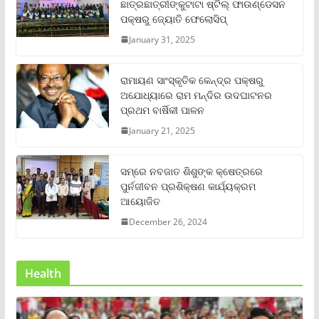
ଛାତ୍ରଛାତ୍ରୀଙ୍କୁଟାଟା ଷ୍ଟିଲ୍ ଫାଉଣ୍ଡେସନ
ପକ୍ଷରୁ ଜ୍ୟୋତି ଫେଲୋସିପ୍‌
January 31, 2025
ରାମାୟଣ ସାଂସ୍କୃତିକ କେନ୍ଦ୍ର ପକ୍ଷରୁ
ଅଯୋଧ୍ୟାରେ ରାମ ମନ୍ଦିର ଉଦଘାଟନର
ପ୍ରଥମ ବାର୍ଷିକୀ ପାଳନ
January 21, 2025
ସମ୍‌ରେ ନବଜାତ ଶିଶୁଙ୍କ କ୍ଷେତ୍ରରେ
ପୁର୍ନଜୀବନ ପ୍ରଶିକ୍ଷଣ କାର୍ଯ୍ୟକ୍ରମ
ଆୟୋଜିତ
December 26, 2024
Health