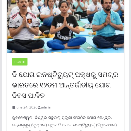
HEALTH
ଦି ଯୋଗ ଇନଷ୍ଟିଚ୍ୟୁଟ୍ ପକ୍ଷରୁ ସମଗ୍ର
ଭାରତରେ ୧୨ତମ ଆନ୍ତର୍ଜାତୀୟ ଯୋଗ
ଦିବସ ପାଳିତ
June 24, 2026
admin
ଭୁବନେଶ୍ୱର: ବିଶ୍ୱର ସବୁଠାରୁ ପୁରୁଣା ସଂଗଠିତ ଯୋଗ କେନ୍ଦ୍ର,
ସାନ୍ତାକ୍ରୁଜ୍ (ମୁମ୍ବାଇ) ସ୍ଥିତ ‘ଦି ଯୋଗ ଇନଷ୍ଟିଚ୍ୟୁଟ୍‌’ (ଟିୱାଇଆଇ),