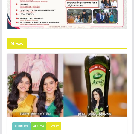
News
BUSINESS
HEALTH
LATEST