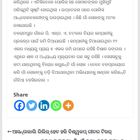
କରିଥିଲେ । ଏତିକିବେଳେ ପୋଲିସ ସହ ସେମାନଙ୍କର ମୁହାଁମୁହିଁ
ପରିସ୍ଥିତି ସୃଷ୍ଟି ହୋଇଥିଲା । ଉତ୍ତେଜନା ପରେ ପୋଲିସ
ଆନ୍ଦୋଳନକାରୀଙ୍କୁ ଘଉଡ଼ାଇଥିଲା । କିଛି ଗାଁ ଲୋକଙ୍କୁ ଅଟକ
ରଖାଯାଇଛି ।
ବଳରାମପୁର ଗାଁରେ ପି. ଏଣ୍ଡ. ଏ. ବଟଲର ବିୟର କମ୍ପାନୀକୁ
ପ୍ରକଳ୍ପ ପାଇଁ ଜମି ଦିଆଯାଇଛି । କମ୍ପାନୀକୁ ଦିଆଯାଇଥିବା ୧୨
ଏକର ମଧ୍ୟରୁ ପ୍ରାୟ ୫ ଏକର ଜମି ଉପରେ ରହିଛି ବିଶାଳ ଜଙ୍ଗଲ ।
ଏଥିରେ ଶାଳ ଓ ଅନ୍ୟାନ୍ୟ ମୂଲ୍ୟବାନ ଗଛ ସବୁ ରହିଛି । ସେସସବୁକୁ
କଟା ଯାଉଥିବାରୁ ବିରୋଧ କରୁଛନ୍ତି ଗାଁ ଲୋକ । ତେବେ ବଳପ୍ରୟୋଗ
କରି ଗାଁ ଲୋକଙ୍କୁ ତଡ଼ି ଦିଆଯାଉଥିବା ଅଭିଯୋଗକୁ ଖଣ୍ଡନ କରିଛନ୍ତି
ଗଁଦିଆ ତହସିଲଦାର ।
Share
ଆସନ୍ତାକାଲି ରିଲିଜ୍ ହେବ ହକି ବିଶ୍ୱକପ୍ ଗୀତର ଟିଜର୍