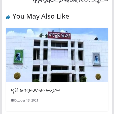
ପୁରୁଷ ଲୁଚାଇଥାନ୍ତି ଏହି କଥା, ନଜର ପକାନ୍ତୁ…
You May Also Like
ପୁଣି କଂଗ୍ରେସରେ କନ୍ଦଳ
October 13, 2021