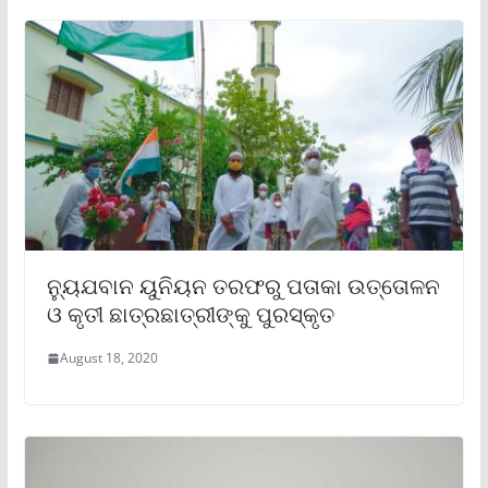
ନ୍ୟୁଯବାନ ୟୁନିୟନ ତରଫରୁ ପତାକା ଉତ୍ତୋଳନ
ଓ କୃତୀ ଛାତ୍ରଛାତ୍ରୀଙ୍କୁ ପୁରସ୍କୃତ
August 18, 2020