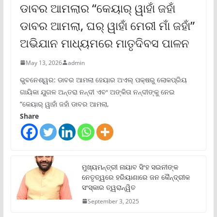
ଡାବର ଆମଲାର “କେୟାର୍ ୱାହାଁ ଜହାଁ
ଡାବର ଆମଲା, ଘର୍ ୱାହାଁ ମେରୀ ମାଁ ଜହାଁ”
ଅଭିଯାନ ମାଧ୍ୟମରେ ମାତୃଦିବସ ପାଳନ
May 13, 2026
admin
ଭୁବନେଶ୍ୱର: ଡାବର ଆମଲା ହେୟାର ଅଏଲ୍ ପକ୍ଷରୁ ଲୋକପ୍ରିୟ
ଗାୟିକା ଯୁଗଳ ଅନ୍ତରା ନନ୍ଦୀ ଏବଂ ଅଙ୍କିତା ନନ୍ଦୀଙ୍କୁ ନେଇ
“କେୟାର୍ ୱାହାଁ ଜହାଁ ଡାବର ଆମଲା,
Share
ମୁଖ୍ୟମନ୍ତ୍ରୀ ନାୟାବ ସିଂହ ସଇନୀଙ୍କ
ନେତୃତ୍ୱରେ ହରିୟାଣାରେ ଜନ କୈନ୍ଦ୍ରୀକ
ସଂସ୍କାର ତ୍ୱରାନ୍ୱିତ
September 3, 2025