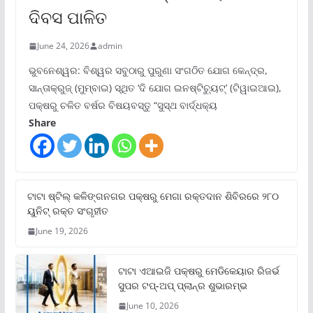
ଦିବସ ପାଳିତ
June 24, 2026
admin
ଭୁବନେଶ୍ୱର: ବିଶ୍ୱର ସବୁଠାରୁ ପୁରୁଣା ସଂଗଠିତ ଯୋଗ କେନ୍ଦ୍ର,
ସାନ୍ତାକ୍ରୁଜ୍ (ମୁମ୍ବାଇ) ସ୍ଥିତ ‘ଦି ଯୋଗ ଇନଷ୍ଟିଚ୍ୟୁଟ୍‌’ (ଟିୱାଇଆଇ),
ପକ୍ଷରୁ ଚଳିତ ବର୍ଷର ବିଷୟବସ୍ତୁ “ସୁସ୍ଥ ବାର୍ଦ୍ଧକ୍ୟ
Share
ଟାଟା ଷ୍ଟିଲ୍‌ କଳିଙ୍ଗନଗର ପକ୍ଷରୁ ମେଗା ରକ୍ତଦାନ ଶିବିରରେ ୨୮୦
ୟୁନିଟ୍‌ ରକ୍ତ ସଂଗୃହୀତ
June 19, 2026
ଟାଟା ଏଆଇଜି ପକ୍ଷରୁ ମେଡିକେୟାର ରିଜର୍ଭ
ସୁପର ଟପ୍‌-ଅପ୍ ପ୍ଲାନ୍‌ର ଶୁଭାରମ୍ଭ
June 10, 2026