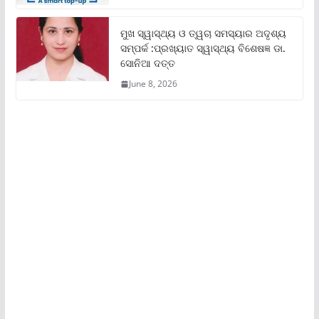
ମୁଖ ସ୍ୱାସ୍ଥ୍ୟ ଓ ତ୍ୱଚା ସମସ୍ୟାର ଅଦୃଶ୍ୟ
ସମ୍ପର୍କ :ପ୍ରଖ୍ୟାତ ସ୍ୱାସ୍ଥ୍ୟ ବିଶେଷଜ୍ଞ ଡା.
ସୋନିଆ ଦତ୍ତ
June 8, 2026