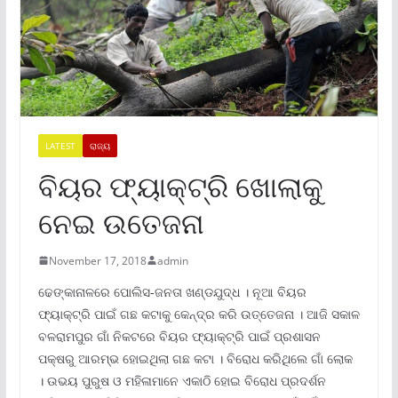
LATEST
ରାଜ୍ୟ
ବିୟର ଫ୍ୟାକ୍ଟ୍ରି ଖୋଲାକୁ
ନେଇ ଉତେଜନା
November 17, 2018
admin
ଢେଙ୍କାନାଳରେ ପୋଲିସ-ଜନତା ଖଣ୍ଡଯୁଦ୍ଧ । ନୂଆ ବିୟର
ଫ୍ୟାକ୍ଟ୍ରି ପାଇଁ ଗଛ କଟାକୁ କେନ୍ଦ୍ର କରି ଉତ୍ତେଜନା । ଆଜି ସକାଳ
ବଳରାମପୁର ଗାଁ ନିକଟରେ ବିୟର ଫ୍ୟାକ୍ଟ୍ରି ପାଇଁ ପ୍ରଶାସନ
ପକ୍ଷରୁ ଆରମ୍ଭ ହୋଇଥିଲା ଗଛ କଟା । ବିରୋଧ କରିଥିଲେ ଗାଁ ଲୋକ
। ଉଭୟ ପୁରୁଷ ଓ ମହିଳାମାନେ ଏକାଠି ହୋଇ ବିରୋଧ ପ୍ରଦର୍ଶନ