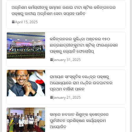
ଅଗ୍ନିଶମ କର୍ମଚାରୀଙ୍କୁ ସମ୍ମାନ ଜଣାଇ ଟାଟା ଷ୍ଟିଲ କଳିଙ୍ଗନଗର
ପକ୍ଷରୁ ଜାତୀୟ ଅଗ୍ନିଶମ ସେବା ସପ୍ତାହ ପାଳିତ
April 15, 2025
କଳିଙ୍ଗନଗର ସୁକିନ୍ଦା ଅଞ୍ଚଳର ୧୫୦
ଛାତ୍ରଛାତ୍ରୀଙ୍କୁଟାଟା ଷ୍ଟିଲ୍ ଫାଉଣ୍ଡେସନ
ପକ୍ଷରୁ ଜ୍ୟୋତି ଫେଲୋସିପ୍‌
January 31, 2025
ରାମାୟଣ ସାଂସ୍କୃତିକ କେନ୍ଦ୍ର ପକ୍ଷରୁ
ଅଯୋଧ୍ୟାରେ ରାମ ମନ୍ଦିର ଉଦଘାଟନର
ପ୍ରଥମ ବାର୍ଷିକୀ ପାଳନ
January 21, 2025
ସମ୍‌ରେ ନବଜାତ ଶିଶୁଙ୍କ କ୍ଷେତ୍ରରେ
ପୁର୍ନଜୀବନ ପ୍ରଶିକ୍ଷଣ କାର୍ଯ୍ୟକ୍ରମ
ଆୟୋଜିତ