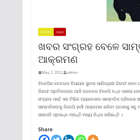
LATEST
ରାଜ୍ୟ
ଖବର ସଂଗ୍ରହ ବେଳେ ସାମ୍ବା
ଆକ୍ରମଣ
May 2, 2022
admin
ବିଜେପିର ଦେବଗଡ ବିଧାୟକ ସୁବାସ ପାଣିଗ୍ରାହୀ ଗିରଫ ହେବା ପରେ
ଗିରଫ ପ୍ରତିବାଦରେ ଆଜି ଦେବଗଡ ବିଜେପି ବନ୍ଦ ଡାକରା ଦେଇଥ
ସଂଗ୍ରହ ପାଇଁ ଏକ ଟିଭିର ଚ୍ୟାନେଲର ସାମ୍ବାଦିକ ବ୍ରିଜେଶ ସ
ସାମ୍ବାଦିକଙ୍କୁ ବିଜେପି କର୍ମୀ ଆକ୍ରମଣ କରିବା ଘଟଣାକୁ ସବୁ 
ସଭାପତି ପ୍ରସନ୍ନ ମହାନ୍ତି ମଧ୍ୟ ନିନ୍ଦା କରିଛନ୍ତି ।
Share