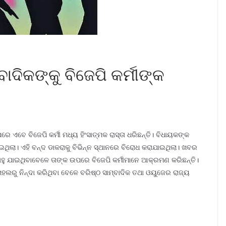
ଦିକଙ୍କୁ ବିଜେପି କର୍ମୀଙ୍କ
 ଏବେ ବିଜେପି କର୍ମୀ ମଧ୍ୟ ହିଂସାତ୍ମକ ରାସ୍ତା ଧରିଛନ୍ତି। ବିଧାୟକଙ୍କ
ିଲା। ଏହି ବନ୍ଦ ଡାକରାକୁ ବିଭିନ୍ନ ସ୍ଥାନରେ ବିରୋଧ କରାଯାଇଥିଲା। ଖବର
ାହୁ ଯାଇଥିବାବେଳେ ତାଙ୍କ ଉପରେ ବିଜେପି କର୍ମୀମାନେ ଆକ୍ରମଣ କରିଛନ୍ତି।
ମହଲରୁ ନିନ୍ଦା କରିଥିବା ବେଳେ ବରିଷ୍ଠ ସାମ୍ବାଦିକ ତଥା ଓୟୁଜେର ରାଜ୍ୟ