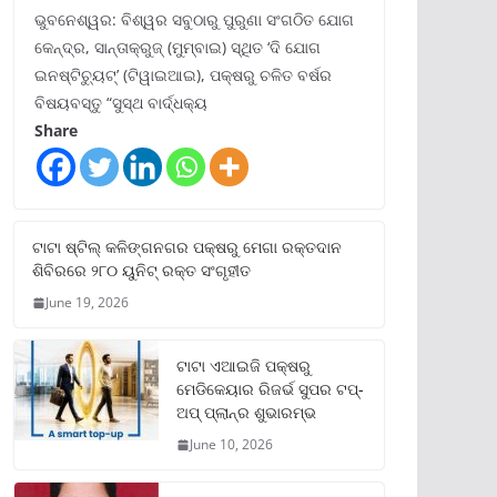
ଭୁବନେଶ୍ୱର: ବିଶ୍ୱର ସବୁଠାରୁ ପୁରୁଣା ସଂଗଠିତ ଯୋଗ
କେନ୍ଦ୍ର, ସାନ୍ତାକ୍ରୁଜ୍ (ମୁମ୍ବାଇ) ସ୍ଥିତ ‘ଦି ଯୋଗ
ଇନଷ୍ଟିଚ୍ୟୁଟ୍‌’ (ଟିୱାଇଆଇ), ପକ୍ଷରୁ ଚଳିତ ବର୍ଷର
ବିଷୟବସ୍ତୁ “ସୁସ୍ଥ ବାର୍ଦ୍ଧକ୍ୟ
Share
ଟାଟା ଷ୍ଟିଲ୍‌ କଳିଙ୍ଗନଗର ପକ୍ଷରୁ ମେଗା ରକ୍ତଦାନ
ଶିବିରରେ ୨୮୦ ୟୁନିଟ୍‌ ରକ୍ତ ସଂଗୃହୀତ
June 19, 2026
ଟାଟା ଏଆଇଜି ପକ୍ଷରୁ
ମେଡିକେୟାର ରିଜର୍ଭ ସୁପର ଟପ୍‌-
ଅପ୍ ପ୍ଲାନ୍‌ର ଶୁଭାରମ୍ଭ
June 10, 2026