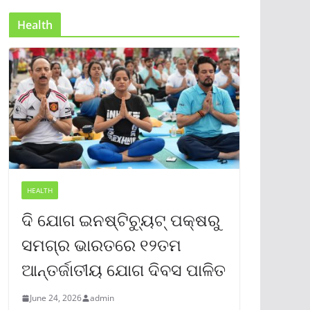
Health
HEALTH
ଦି ଯୋଗ ଇନଷ୍ଟିଚ୍ୟୁଟ୍ ପକ୍ଷରୁ
ସମଗ୍ର ଭାରତରେ ୧୨ତମ
ଆନ୍ତର୍ଜାତୀୟ ଯୋଗ ଦିବସ ପାଳିତ
June 24, 2026
admin