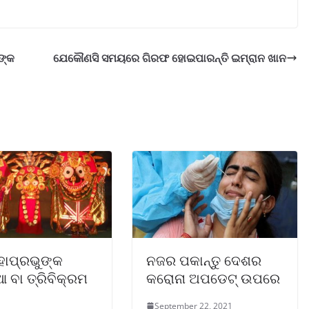
ଙ୍କ
ଯେକୌଣସି ସମୟରେ ଗିରଫ ହୋଇପାରନ୍ତି ଇମ୍ରାନ ଖାନ
ହାପ୍ରଭୁଙ୍କ
ନଜର ପକାନ୍ତୁ ଦେଶର
 ବା ତ୍ରିବିକ୍ରମ
କରୋନା ଅପଡେଟ୍ ଉପରେ
September 22, 2021