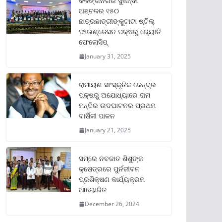
କଳିଙ୍ଗନଗର ସୁକିନ୍ଦା
ଅଞ୍ଚଳର ୧୫୦
ଛାତ୍ରଛାତ୍ରୀଙ୍କୁଟାଟା ଷ୍ଟିଲ୍
ଫାଉଣ୍ଡେସନ ପକ୍ଷରୁ ଜ୍ୟୋତି
ଫେଲୋସିପ୍‌
January 31, 2025
ରାମାୟଣ ସାଂସ୍କୃତିକ କେନ୍ଦ୍ର
ପକ୍ଷରୁ ଅଯୋଧ୍ୟାରେ ରାମ
ମନ୍ଦିର ଉଦଘାଟନର ପ୍ରଥମ
ବାର୍ଷିକୀ ପାଳନ
January 21, 2025
ସମ୍‌ରେ ନବଜାତ ଶିଶୁଙ୍କ
କ୍ଷେତ୍ରରେ ପୁର୍ନଜୀବନ
ପ୍ରଶିକ୍ଷଣ କାର୍ଯ୍ୟକ୍ରମ
ଆୟୋଜିତ
December 26, 2024