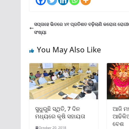
ସପ୍ତାହେ ଭିତରେ ୪୧ ପ୍ରତିଶତ ବଢ଼ିଲାଣି କରୋନା ରୋଗୀ
ସଂଖ୍ୟା
You May Also Like
ସୁଧୁରୁଛି ସ୍ଥିତି, 7 ଦିନ
ଆଜି ମ
ମଧ୍ୟରେ କୃଷି ସହାୟତା
ଆଢିକିଆ
ବେଶ
October 20, 2018