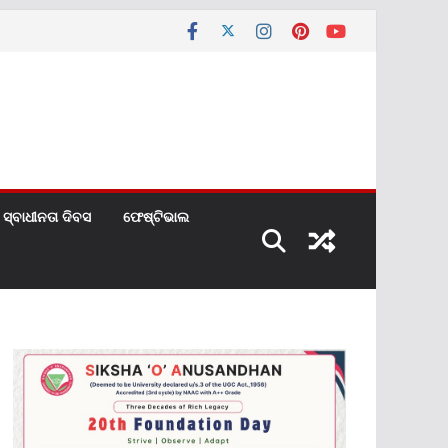
ସ୍ବାଧୀନତା ଦିବସ
ଫେଷ୍ଟିଭାଲ