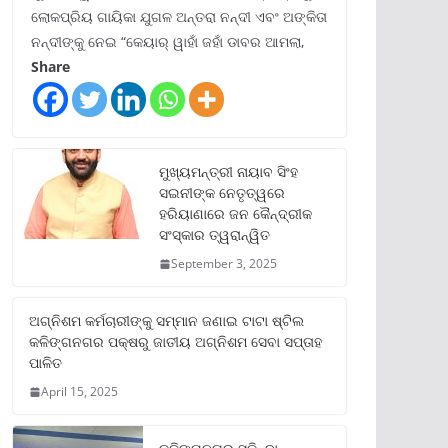
ଲୋକପ୍ରିୟ ଗାୟିକା ଯୁଗଳ ଅନ୍ତରା ନନ୍ଦୀ ଏବଂ ଅଙ୍କିତା
ନନ୍ଦୀଙ୍କୁ ନେଇ “କେୟାର୍ ୱାହାଁ ଜହାଁ ଡାବର ଆମଲା,
Share
ମୁଖ୍ୟମନ୍ତ୍ରୀ ନାୟାବ ସିଂହ
ସଇନୀଙ୍କ ନେତୃତ୍ୱରେ
ହରିୟାଣାରେ ଜନ କୈନ୍ଦ୍ରୀକ
ସଂସ୍କାର ତ୍ୱରାନ୍ୱିତ
September 3, 2025
ଅଗ୍ନିଶମ କର୍ମଚାରୀଙ୍କୁ ସମ୍ମାନ ଜଣାଇ ଟାଟା ଷ୍ଟିଲ
କଳିଙ୍ଗନଗର ପକ୍ଷରୁ ଜାତୀୟ ଅଗ୍ନିଶମ ସେବା ସପ୍ତାହ
ପାଳିତ
April 15, 2025