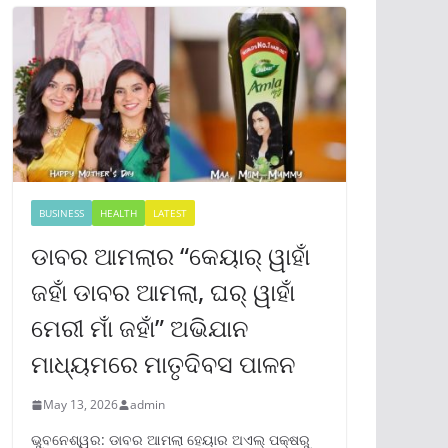
BUSINESS
HEALTH
LATEST
ଡାବର ଆମଲାର “କେୟାର୍ ୱାହାଁ
ଜହାଁ ଡାବର ଆମଲା, ଘର୍ ୱାହାଁ
ମେରୀ ମାଁ ଜହାଁ” ଅଭିଯାନ
ମାଧ୍ୟମରେ ମାତୃଦିବସ ପାଳନ
May 13, 2026
admin
ଭୁବନେଶ୍ୱର: ଡାବର ଆମଲା ହେୟାର ଅଏଲ୍ ପକ୍ଷରୁ