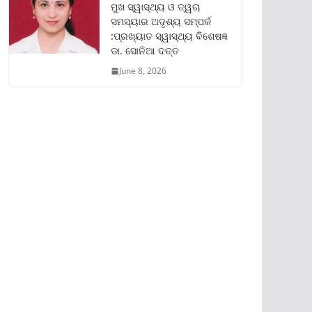
ମୁଖ ସ୍ୱାସ୍ଥ୍ୟ ଓ ତ୍ୱଚା
ସମସ୍ୟାର ଅଦୃଶ୍ୟ ସମ୍ପର୍କ
:ପ୍ରଖ୍ୟାତ ସ୍ୱାସ୍ଥ୍ୟ ବିଶେଷଜ୍ଞ
ଡା. ସୋନିଆ ଦତ୍ତ
June 8, 2026