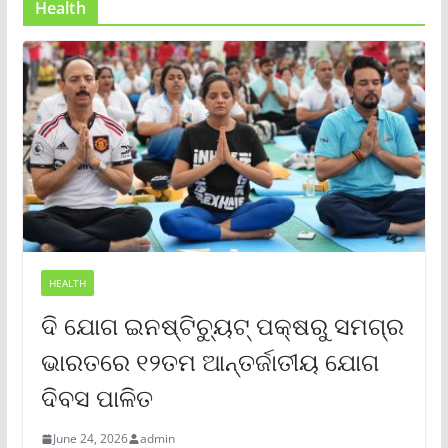
Health
HEALTH
ଦି ଯୋଗ ଇନଷ୍ଟିଚ୍ୟୁଟ୍ ପକ୍ଷରୁ ସମଗ୍ର
ଭାରତରେ ୧୨ତମ ଆନ୍ତର୍ଜାତୀୟ ଯୋଗ
ଦିବସ ପାଳିତ
June 24, 2026
admin