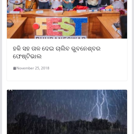
ହକି ସହ ତାଳ ଦେଇ ଚାଲିବ ଭୁବନେଶ୍ବର
ଫେଷ୍ଟିଭାଲ
November 25, 2018