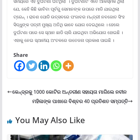
ସମୟରେ ଏହି ଦୁର୍ଘଟଣା ଘଟିଥିଲା । ଦୁର୍ଘଟଣାଟି ଏତେ ଆକସ୍ମିକ ଥିଲା
ଯେ, କେହି କିଛି ଭାବିବା ପୂର୍ବରୁ ସେମାନଙ୍କ ଉପରେ ମାଡି ଯାଇଥିଲା
ଟ୍ରେନ୍ । ରାବଣ ପୋଡି ଉତ୍ସବରେ ପଂଜାବର ମନ୍ତ୍ରୀ ନବଜୋତ ସିଂହ
ସିଦ୍ଧୁଙ୍କ ପତ୍ନୀ ମୁଖ୍ୟ ଅତିଥି ଭାବେ ଯୋଗ ଦେଇଥିଲେ । ହେଲେ
ଦୁର୍ଘଟଣା ପରେ ସେ ସ୍ଥାନ ଛାଡି ଚାଲି ଯାଇଥିବା ଅଭିଯୋଗ ହୋଇଛି ।
ଏହାକୁ ନେଇ ସ୍ଥାନୀୟ ଅଂଚଳରେ ଉତେଜନା ପ୍ରକାଶ ପାଇଛି ।
Share
କେନ୍ଦ୍ରକୁ 1000 କୋଟିର ଅନ୍ତରୀଣ ସହାୟତା ମାଗିଲେ ନବୀନ
ମହିଳାଙ୍କ ପାଖରେ ବିଶ୍ବର 40 ପ୍ରତିଶତ ସମ୍ପତ୍ତି
You May Also Like