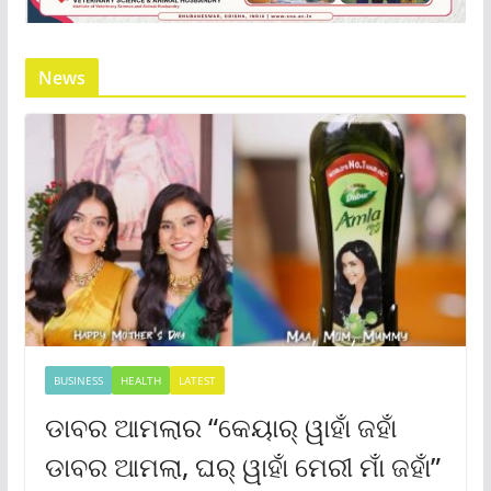
News
BUSINESS
HEALTH
LATEST
ଡାବର ଆମଲାର “କେୟାର୍ ୱାହାଁ ଜହାଁ
ଡାବର ଆମଲା, ଘର୍ ୱାହାଁ ମେରୀ ମାଁ ଜହାଁ”