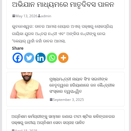
ଅଭିଯାନ ମାଧ୍ୟମରେ ମାତୃଦିବସ ପାଳନ
May 13, 2026
admin
ଭୁବନେଶ୍ୱର: ଡାବର ଆମଲା ହେୟାର ଅଏଲ୍ ପକ୍ଷରୁ ଲୋକପ୍ରିୟ
ଗାୟିକା ଯୁଗଳ ଅନ୍ତରା ନନ୍ଦୀ ଏବଂ ଅଙ୍କିତା ନନ୍ଦୀଙ୍କୁ ନେଇ
“କେୟାର୍ ୱାହାଁ ଜହାଁ ଡାବର ଆମଲା,
Share
ମୁଖ୍ୟମନ୍ତ୍ରୀ ନାୟାବ ସିଂହ ସଇନୀଙ୍କ
ନେତୃତ୍ୱରେ ହରିୟାଣାରେ ଜନ କୈନ୍ଦ୍ରୀକ
ସଂସ୍କାର ତ୍ୱରାନ୍ୱିତ
September 3, 2025
ଅଗ୍ନିଶମ କର୍ମଚାରୀଙ୍କୁ ସମ୍ମାନ ଜଣାଇ ଟାଟା ଷ୍ଟିଲ କଳିଙ୍ଗନଗର
ପକ୍ଷରୁ ଜାତୀୟ ଅଗ୍ନିଶମ ସେବା ସପ୍ତାହ ପାଳିତ
April 15, 2025