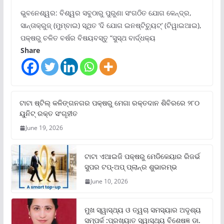
ଭୁବନେଶ୍ୱର: ବିଶ୍ୱର ସବୁଠାରୁ ପୁରୁଣା ସଂଗଠିତ ଯୋଗ କେନ୍ଦ୍ର,
ସାନ୍ତାକ୍ରୁଜ୍ (ମୁମ୍ବାଇ) ସ୍ଥିତ ‘ଦି ଯୋଗ ଇନଷ୍ଟିଚ୍ୟୁଟ୍‌’ (ଟିୱାଇଆଇ),
ପକ୍ଷରୁ ଚଳିତ ବର୍ଷର ବିଷୟବସ୍ତୁ “ସୁସ୍ଥ ବାର୍ଦ୍ଧକ୍ୟ
Share
ଟାଟା ଷ୍ଟିଲ୍‌ କଳିଙ୍ଗନଗର ପକ୍ଷରୁ ମେଗା ରକ୍ତଦାନ ଶିବିରରେ ୨୮୦
ୟୁନିଟ୍‌ ରକ୍ତ ସଂଗୃହୀତ
June 19, 2026
ଟାଟା ଏଆଇଜି ପକ୍ଷରୁ ମେଡିକେୟାର ରିଜର୍ଭ
ସୁପର ଟପ୍‌-ଅପ୍ ପ୍ଲାନ୍‌ର ଶୁଭାରମ୍ଭ
June 10, 2026
ମୁଖ ସ୍ୱାସ୍ଥ୍ୟ ଓ ତ୍ୱଚା ସମସ୍ୟାର ଅଦୃଶ୍ୟ
ସମ୍ପର୍କ :ପ୍ରଖ୍ୟାତ ସ୍ୱାସ୍ଥ୍ୟ ବିଶେଷଜ୍ଞ ଡା.