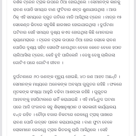
ଦର୍ଶକ ଟ୍ରେନ ଟ୍ରାକ ଉପରେ ଠିଆ ହୋଇଥିଲେ । ସେମାନଙ୍କ କାନକୁ
ରାବଣ ପୋଡି ସମୟର ବାଣ ଫୁଟିବାର ଶବ୍ଦ ଶୁଣାଯାଉଥିଲା । ଆଉ
ଠିକ୍ ଏହି ସମୟରେ ଦ୍ରୁତ ଗତିରେ ମାଡି ଆସିଥିଲା ଟ୍ରେନ । ମାତ୍ର ୧୫
ସେକେଣ୍ଡ ଭିତରେ ସବୁକିଛି ଛାରଖାର ହୋଇଯାଇଥିଲା । ଦୁର୍ଘଟଣା
ଘଟିବାର ସେହି ସମୟର ଦୃଶ୍ୟ କଏଦ ହୋଇଥିଲା କିଛି ମୋବାଇଲ
କ୍ୟାମେରାରେ । ଟ୍ରେନ ଟ୍ରାକ ଉପରେ ଠିଆ ହୋଇ ଲୋକେ ରାବଣ
ପୋଡିର ଦୃଶ୍ୟ ସହିତ ସେଲଫି ନେଉଥିବା ବେଳେ କେତେ ବେଳେ ହଠାତ
ଚାଲିଆସିଲା ଟ୍ରେନ, କେହି ବୁଝି ପାରିଲେନି । ଦେଖୁ ଦେଖୁ ଚାଲିଗଲା
ଗୋଟିଏ ପରେ ଗୋଟିଏ ଜୀବନ ।
ଦୁର୍ଘଟଣାରେ ୬୦ ଜଣଙ୍କ ମୃତ୍ୟୁ ହୋଇଛି, ୪୦ ଜଣ ଆହତ ଅଛନ୍ତି ।
ସେମାନଙ୍କ ମଧ୍ୟରେ ଅନେକଙ୍କ ଅବସ୍ଥା ଗୁରୁତର ରହିଛି । ଫଳରେ
ମୃତକଙ୍କ ସଂଖ୍ୟା ଆହୁରି ବଢିବା ଆଶଙ୍କା ରହିଛି । ଗୁରୁତର
ଆହତଙ୍କୁ ହସପିଟାଲରେ ଭର୍ତି କରାଯାଇଛି । ଏହି ମର୍ମନ୍ତୁଦ ଘଟଣା
ପରେ ଆଜି ପଂଜାବର ସବୁ ଶିକ୍ଷାନୁଷ୍ଠାନ ଓ ସରକାରୀ କାର୍ଯ୍ୟାଳୟ
ବନ୍ଦ ରହିବ । ଚୌଡ଼ା ବଜାର ନିକଟରେ ରେଳୱେ ଟ୍ରାକ୍ ପାଖରେ
ରାବଣ ପୋଡି ଉତ୍ସବ ପାଳନ କରାଯାଉଥିଲା । ବାଣ ଫୁଟା ବେଳେ
ଲୋକମାନେ ରେଳୱେ ଟ୍ରାକ ଭିତରକୁ ଚାଲି ଆସିଥିଲେ । ସେହି