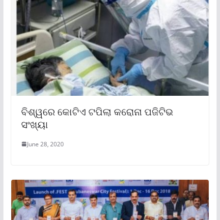
ବିଶ୍ୱରେ କୋଟିଏ ଟପିଲା କରୋନା ପଜିଟିଭ
ସଂଖ୍ୟା
June 28, 2020