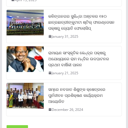
କଳିଙ୍ଗନଗର ସୁକିନ୍ଦା ଅଞ୍ଚଳର ୧୫୦
ଛାତ୍ରଛାତ୍ରୀଙ୍କୁଟାଟା ଷ୍ଟିଲ୍ ଫାଉଣ୍ଡେସନ
ପକ୍ଷରୁ ଜ୍ୟୋତି ଫେଲୋସିପ୍‌
January 31, 2025
ରାମାୟଣ ସାଂସ୍କୃତିକ କେନ୍ଦ୍ର ପକ୍ଷରୁ
ଅଯୋଧ୍ୟାରେ ରାମ ମନ୍ଦିର ଉଦଘାଟନର
ପ୍ରଥମ ବାର୍ଷିକୀ ପାଳନ
January 21, 2025
ସମ୍‌ରେ ନବଜାତ ଶିଶୁଙ୍କ କ୍ଷେତ୍ରରେ
ପୁର୍ନଜୀବନ ପ୍ରଶିକ୍ଷଣ କାର୍ଯ୍ୟକ୍ରମ
ଆୟୋଜିତ
December 26, 2024