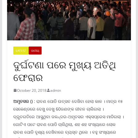
LATEST
ଜାତୀୟ
ଦୁର୍ଘଟଣା ପରେ ମୁଖ୍ୟ ଅତିଥି
ଫେରାର
October 20, 2018
admin
ଅମୃତସର ()
: ରାବଣ ପୋଡି ଉତ୍ସବ ଦେଖିବା ହେଲା କାଳ । ମାତ୍ର ୧୫
ସେକେଣ୍ଡରେ ଦେଖୁ ଦେଖୁ 60ଜଣଙ୍କ ଜୀବନ ଚାଲିଗଲା ।
ଦ୍ରୁତଗତିରେ ଆସୁଥିବା ଜଳନ୍ଦର-ଅମୃତସର ଏକ୍ସପ୍ରେସ ମାଡିଗଲା ।
ଗୋଟିଏ ପଟେ ରାବଣ ପୋଡି ଚାଲିଥିଲା, ଶହ ଶହ ସଂଖ୍ୟାରେ ଲୋକ
ରାବଣ ପୋଡି ଦୃଶ୍ୟ ଦେଖିବାରେ ବ୍ୟସ୍ତ ଥିଲେ । ବହୁ ସଂଖ୍ୟାରେ