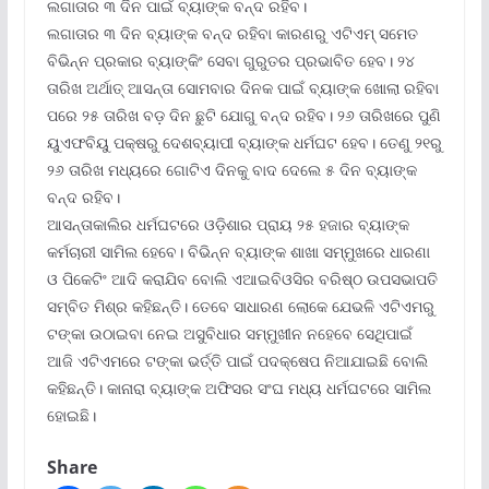
ଲଗାତାର ୩ ଦିନ ପାଇଁ ବ୍ୟାଙ୍କ ବନ୍ଦ ରହିବ।
ଲଗାତାର ୩ ଦିନ ବ୍ୟାଙ୍କ ବନ୍ଦ ରହିବା କାରଣରୁ ଏଟିଏମ୍ ସମେତ
ବିଭିନ୍ନ ପ୍ରକାର ବ୍ୟାଙ୍କିଂ ସେବା ଗୁରୁତର ପ୍ରଭାବିତ ହେବ। ୨୪
ତାରିଖ ଅର୍ଥାତ୍ ଆସନ୍ତା ସୋମବାର ଦିନକ ପାଇଁ ବ୍ୟାଙ୍କ ଖୋଲା ରହିବା
ପରେ ୨୫ ତାରିଖ ବଡ଼ ଦିନ ଛୁଟି ଯୋଗୁ ବନ୍ଦ ରହିବ। ୨୬ ତାରିଖରେ ପୁଣି
ୟୁଏଫବିୟୁ ପକ୍ଷରୁ ଦେଶବ୍ୟାପୀ ବ୍ୟାଙ୍କ ଧର୍ମଘଟ ହେବ। ତେଣୁ ୨୧ରୁ
୨୬ ତାରିଖ ମଧ୍ୟରେ ଗୋଟିଏ ଦିନକୁ ବାଦ ଦେଲେ ୫ ଦିନ ବ୍ୟାଙ୍କ
ବନ୍ଦ ରହିବ।
ଆସନ୍ତାକାଲିର ଧର୍ମଘଟରେ ଓଡ଼ିଶାର ପ୍ରାୟ ୨୫ ହଜାର ବ୍ୟାଙ୍କ
କର୍ମଚାରୀ ସାମିଲ ହେବେ। ବିଭିନ୍ନ ବ୍ୟାଙ୍କ ଶାଖା ସମ୍ମୁଖରେ ଧାରଣା
ଓ ପିକେଟିଂ ଆଦି କରାଯିବ ବୋଲି ଏଆଇବିଓସିର ବରିଷ୍ଠ ଉପସଭାପତି
ସମ୍ବିତ ମିଶ୍ର କହିଛନ୍ତି। ତେବେ ସାଧାରଣ ଲୋକେ ଯେଭଳି ଏଟିଏମରୁ
ଟଙ୍କା ଉଠାଇବା ନେଇ ଅସୁବିଧାର ସମ୍ମୁଖୀନ ନହେବେ ସେଥିପାଇଁ
ଆଜି ଏଟିଏମରେ ଟଙ୍କା ଭର୍ତ୍ତି ପାଇଁ ପଦକ୍ଷେପ ନିଆଯାଇଛି ବୋଲି
କହିଛନ୍ତି। କାନାରା ବ୍ୟାଙ୍କ ଅଫିସର ସଂଘ ମଧ୍ୟ ଧର୍ମଘଟରେ ସାମିଲ
ହୋଇଛି।
Share