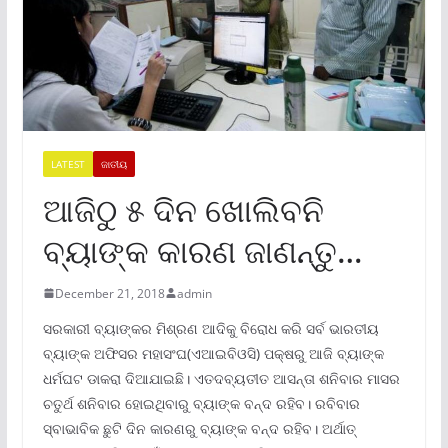
LATEST
ଜାତୀୟ
ଆଜିଠୁ ୫ ଦିନ ଖୋଲିବନି
ବ୍ୟାଙ୍କ କାରଣ ଜାଣନ୍ତୁ…
December 21, 2018
admin
ସରକାରୀ ବ୍ୟାଙ୍କର ମିଶ୍ରଣ ଆଦିକୁ ବିରୋଧ କରି ସର୍ବ ଭାରତୀୟ
ବ୍ୟାଙ୍କ ଅଫିସର ମହାସଂଘ(ଏଆଇବିଓସି) ପକ୍ଷରୁ ଆଜି ବ୍ୟାଙ୍କ
ଧର୍ମଘଟ ଡାକରା ଦିଆଯାଇଛି। ଏତଦବ୍ୟତୀତ ଆସନ୍ତା ଶନିବାର ମାସର
ଚତୁର୍ଥ ଶନିବାର ହୋଇଥିବାରୁ ବ୍ୟାଙ୍କ ବନ୍ଦ ରହିବ। ରବିବାର
ସ୍ବାଭାବିକ ଛୁଟି ଦିନ କାରଣରୁ ବ୍ୟାଙ୍କ ବନ୍ଦ ରହିବ। ଅର୍ଥାତ୍