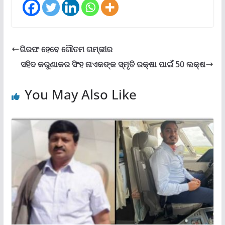
ଗିରଫ ହେବେ ଗୌତମ ଗମ୍ଭୀର
ସହିଦ କରୁଣାକର ସିଂହ ନାଏକଙ୍କ ସ୍ମୃତି ରକ୍ଷା ପାଇଁ 50 ଲକ୍ଷ
You May Also Like