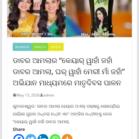
BUSINESS
HEALTH
LATEST
ଡାବର ଆମଲାର “କେୟାର୍ ୱାହାଁ ଜହାଁ
ଡାବର ଆମଲା, ଘର୍ ୱାହାଁ ମେରୀ ମାଁ ଜହାଁ”
ଅଭିଯାନ ମାଧ୍ୟମରେ ମାତୃଦିବସ ପାଳନ
May 13, 2026
admin
ଭୁବନେଶ୍ୱର: ଡାବର ଆମଲା ହେୟାର ଅଏଲ୍ ପକ୍ଷରୁ ଲୋକପ୍ରିୟ
ଗାୟିକା ଯୁଗଳ ଅନ୍ତରା ନନ୍ଦୀ ଏବଂ ଅଙ୍କିତା ନନ୍ଦୀଙ୍କୁ ନେଇ
“କେୟାର୍ ୱାହାଁ ଜହାଁ ଡାବର ଆମଲା,
Share