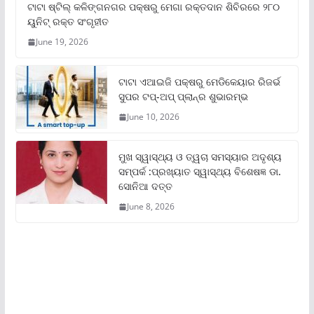
ଟାଟା ଷ୍ଟିଲ୍‌ କଳିଙ୍ଗନଗର ପକ୍ଷରୁ ମେଗା ରକ୍ତଦାନ ଶିବିରରେ ୨୮୦
ୟୁନିଟ୍‌ ରକ୍ତ ସଂଗୃହୀତ
June 19, 2026
ଟାଟା ଏଆଇଜି ପକ୍ଷରୁ ମେଡିକେୟାର ରିଜର୍ଭ
ସୁପର ଟପ୍‌-ଅପ୍ ପ୍ଲାନ୍‌ର ଶୁଭାରମ୍ଭ
June 10, 2026
ମୁଖ ସ୍ୱାସ୍ଥ୍ୟ ଓ ତ୍ୱଚା ସମସ୍ୟାର ଅଦୃଶ୍ୟ
ସମ୍ପର୍କ :ପ୍ରଖ୍ୟାତ ସ୍ୱାସ୍ଥ୍ୟ ବିଶେଷଜ୍ଞ ଡା.
ସୋନିଆ ଦତ୍ତ
June 8, 2026