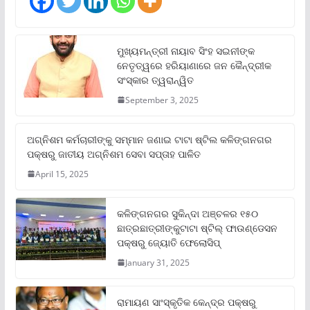
ମୁଖ୍ୟମନ୍ତ୍ରୀ ନାୟାବ ସିଂହ ସଇନୀଙ୍କ
ନେତୃତ୍ୱରେ ହରିୟାଣାରେ ଜନ କୈନ୍ଦ୍ରୀକ
ସଂସ୍କାର ତ୍ୱରାନ୍ୱିତ
September 3, 2025
ଅଗ୍ନିଶମ କର୍ମଚାରୀଙ୍କୁ ସମ୍ମାନ ଜଣାଇ ଟାଟା ଷ୍ଟିଲ କଳିଙ୍ଗନଗର
ପକ୍ଷରୁ ଜାତୀୟ ଅଗ୍ନିଶମ ସେବା ସପ୍ତାହ ପାଳିତ
April 15, 2025
କଳିଙ୍ଗନଗର ସୁକିନ୍ଦା ଅଞ୍ଚଳର ୧୫୦
ଛାତ୍ରଛାତ୍ରୀଙ୍କୁଟାଟା ଷ୍ଟିଲ୍ ଫାଉଣ୍ଡେସନ
ପକ୍ଷରୁ ଜ୍ୟୋତି ଫେଲୋସିପ୍‌
January 31, 2025
ରାମାୟଣ ସାଂସ୍କୃତିକ କେନ୍ଦ୍ର ପକ୍ଷରୁ