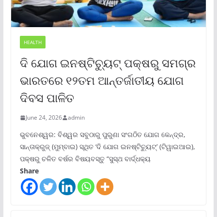
HEALTH
ଦି ଯୋଗ ଇନଷ୍ଟିଚ୍ୟୁଟ୍ ପକ୍ଷରୁ ସମଗ୍ର
ଭାରତରେ ୧୨ତମ ଆନ୍ତର୍ଜାତୀୟ ଯୋଗ
ଦିବସ ପାଳିତ
June 24, 2026
admin
ଭୁବନେଶ୍ୱର: ବିଶ୍ୱର ସବୁଠାରୁ ପୁରୁଣା ସଂଗଠିତ ଯୋଗ କେନ୍ଦ୍ର,
ସାନ୍ତାକ୍ରୁଜ୍ (ମୁମ୍ବାଇ) ସ୍ଥିତ ‘ଦି ଯୋଗ ଇନଷ୍ଟିଚ୍ୟୁଟ୍‌’ (ଟିୱାଇଆଇ),
ପକ୍ଷରୁ ଚଳିତ ବର୍ଷର ବିଷୟବସ୍ତୁ “ସୁସ୍ଥ ବାର୍ଦ୍ଧକ୍ୟ
Share