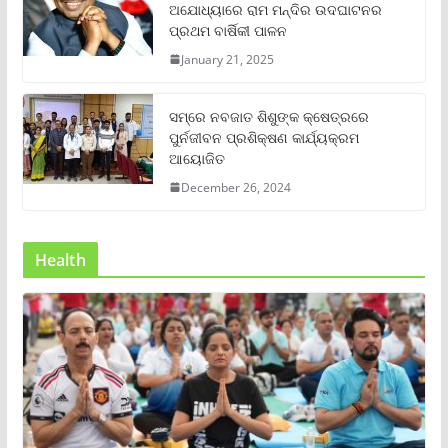
ଅଯୋଧ୍ୟାରେ ରାମ ମନ୍ଦିର ଉଦଘାଟନର
ପ୍ରଥମ ବାର୍ଷିକୀ ପାଳନ
January 21, 2025
ସମ୍‌ରେ ନବଜାତ ଶିଶୁଙ୍କ କ୍ଷେତ୍ରରେ
ପୁର୍ନଜୀବନ ପ୍ରଶିକ୍ଷଣ କାର୍ଯ୍ୟକ୍ରମ
ଆୟୋଜିତ
December 26, 2024
Health