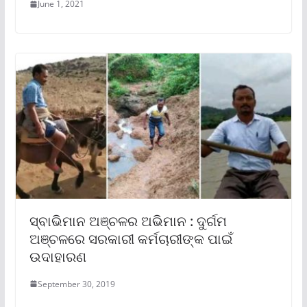
June 1, 2021
ସ୍ବାଭିମାନ ଅଞ୍ଚଳର ଅଭିମାନ : ଦୁର୍ଗମ
ଅଞ୍ଚଳରେ ସରକାରୀ କର୍ମଚାରୀଙ୍କ ପାଇଁ
ଉଦାହାରଣ
September 30, 2019