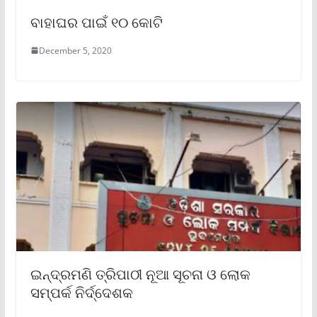
ବାହାଘର ପାଇଁ ୧୦ କୋଟି
December 5, 2020
ଇନ୍ଦ୍ରମଣି ତ୍ରିପାଠୀ ନୂଆ ସୂଚନା ଓ ଲୋକ
ସମ୍ପର୍କ ନିର୍ଦ୍ଦେଶକ