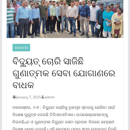
BUSINESS
ବିଦ୍ୟୁତ୍ ଚୋରି ସାଜିଛି
ଗୁଣାତ୍ମକ ସେବା ଯୋଗାଣରେ
ବାଧକ
January 7, 2025
admin
ବାଲେଶ୍ଵର, ୬।୧ : ବିଦ୍ୟୁତ ଚୋରିକୁ ତୃଣମୂଳ ସ୍ତରରୁ ରୋକିବା ପାଇଁ
ବିଶେଷ ଗୁରୁତ୍ଵ ଦେଉଛି ଟିପିଏନଓଡିଏଲ। ଉପଭୋକ୍ତାମାନଙ୍କୁ
ନିରବଛିନ୍ନ ଓ ଗୁଣାତ୍ମକ ବିଦ୍ୟୁତ ସେବା ପ୍ରଦାନ ଦିଗରେ କମ୍ପାନୀ
ବିଶେଷ ଧ୍ୟାନ ଦେଉଛି। ଏହି କ୍ରମରେ ପ୍ରାୟ ୩୬୨ ମେଗାୱାଟ ବିଜୁଳି