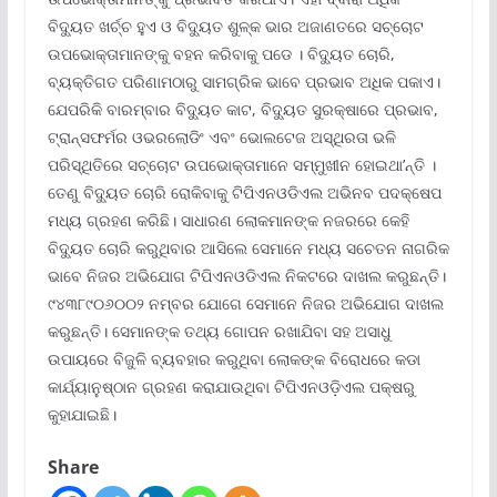
ବିଦ୍ୟୁତ ଖର୍ଚ୍ଚ ହୁଏ ଓ ବିଦ୍ୟୁତ ଶୁଳ୍କ ଭାର ଅଜାଣତରେ ସଚ୍ଚୋଟ
ଉପଭୋକ୍ତାମାନଙ୍କୁ ବହନ କରିବାକୁ ପଡେ । ବିଦ୍ୟୁତ ଚୋରି,
ବ୍ୟକ୍ତିଗତ ପରିଣାମଠାରୁ ସାମଗ୍ରିକ ଭାବେ ପ୍ରଭାବ ଅଧିକ ପକାଏ।
ଯେପରିକି ବାରମ୍ବାର ବିଦ୍ୟୁତ କାଟ, ବିଦ୍ୟୁତ ସୁରକ୍ଷାରେ ପ୍ରଭାବ,
ଟ୍ରାନ୍ସଫର୍ମର ଓଭରଲୋଡିଂ ଏବଂ ଭୋଲଟେଜ ଅସ୍ଥିରତା ଭଳି
ପରିସ୍ଥିତିରେ ସଚ୍ଚୋଟ ଉପଭୋକ୍ତାମାନେ ସମ୍ମୁଖୀନ ହୋଇଥା’ନ୍ତି ।
ତେଣୁ ବିଦ୍ୟୁତ ଚୋରି ରୋକିବାକୁ ଟିପିଏନଓଡିଏଲ ଅଭିନବ ପଦକ୍ଷେପ
ମଧ୍ୟ ଗ୍ରହଣ କରିଛି। ସାଧାରଣ ଲୋକମାନଙ୍କ ନଜରରେ କେହି
ବିଦ୍ୟୁତ ଚୋରି କରୁଥିବାର ଆସିଲେ ସେମାନେ ମଧ୍ୟ ସଚେତନ ନାଗରିକ
ଭାବେ ନିଜର ଅଭିଯୋଗ ଟିପିଏନଓଡିଏଲ ନିକଟରେ ଦାଖଲ କରୁଛନ୍ତି।
୯୪୩୮୯୦୬୦୦୨ ନମ୍ବର ଯୋଗେ ସେମାନେ ନିଜର ଅଭିଯୋଗ ଦାଖଲ
କରୁଛନ୍ତି। ସେମାନଙ୍କ ତଥ୍ୟ ଗୋପନ ରଖାଯିବା ସହ ଅସାଧୁ
ଉପାୟରେ ବିଜୁଳି ବ୍ୟବହାର କରୁଥିବା ଲୋକଙ୍କ ବିରୋଧରେ କଡା
କାର୍ଯ୍ୟାନୁଷ୍ଠାନ ଗ୍ରହଣ କରାଯାଉଥିବା ଟିପିଏନଓଡ଼ିଏଲ ପକ୍ଷରୁ
କୁହାଯାଇଛି।
Share