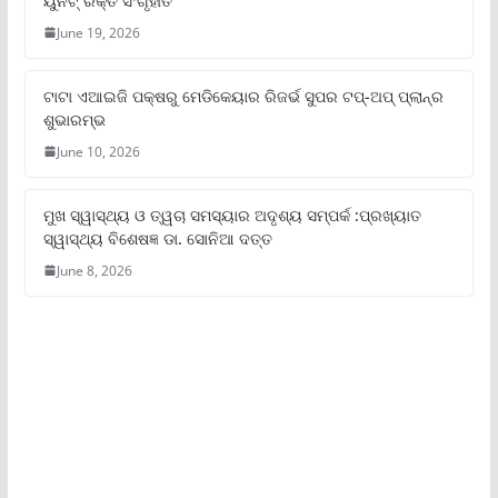
ୟୁନିଟ୍‌ ରକ୍ତ ସଂଗୃହୀତ
June 19, 2026
ଟାଟା ଏଆଇଜି ପକ୍ଷରୁ ମେଡିକେୟାର ରିଜର୍ଭ ସୁପର ଟପ୍‌-ଅପ୍ ପ୍ଲାନ୍‌ର
ଶୁଭାରମ୍ଭ
June 10, 2026
ମୁଖ ସ୍ୱାସ୍ଥ୍ୟ ଓ ତ୍ୱଚା ସମସ୍ୟାର ଅଦୃଶ୍ୟ ସମ୍ପର୍କ :ପ୍ରଖ୍ୟାତ
ସ୍ୱାସ୍ଥ୍ୟ ବିଶେଷଜ୍ଞ ଡା. ସୋନିଆ ଦତ୍ତ
June 8, 2026