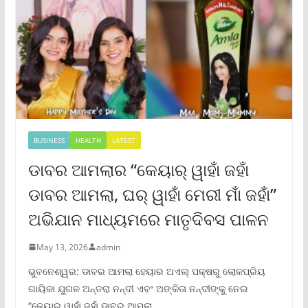
BUSINESS
HEALTH
LATEST
ଡାବର ଆମଲାର “କେୟାର୍ ୱାହାଁ ଜହାଁ
ଡାବର ଆମଲା, ଘର୍ ୱାହାଁ ମେରୀ ମାଁ ଜହାଁ”
ଅଭିଯାନ ମାଧ୍ୟମରେ ମାତୃଦିବସ ପାଳନ
May 13, 2026
admin
ଭୁବନେଶ୍ୱର: ଡାବର ଆମଲା ହେୟାର ଅଏଲ୍ ପକ୍ଷରୁ ଲୋକପ୍ରିୟ
ଗାୟିକା ଯୁଗଳ ଅନ୍ତରା ନନ୍ଦୀ ଏବଂ ଅଙ୍କିତା ନନ୍ଦୀଙ୍କୁ ନେଇ
“କେୟାର୍ ୱାହାଁ ଜହାଁ ଡାବର ଆମଲା,