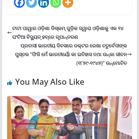
ଟାଟା ପାୱାର ଓଡ଼ିଶା ଡିସ୍‌କମ୍ ଗୁଡ଼ିକ ଦ୍ୱାରା ଓଡ଼ିଶାକୁ ଏକ ୨୪
ଘଂଟିଆ ବିଦ୍ୟୁତ୍ ହବ୍‌ରେ ରୂପାନ୍ତରଣ
ପ୍ରବାସୀ ଭାରତୀୟ ଦିବସରେ ଡକ୍ଟର ରେଖା ଚତୁର୍ବେଦୀଙ୍କ
ପୁସ୍ତକ “ଫିଜି ମେଁ ଭାରତୀୟୋଁ କା ଇତିହାସ ତଥା ଉନ୍‌କା ଜୀବନ
(୧୮୭୯-୧୯୪୭)” ଉନ୍ମୋଚିତ
You May Also Like