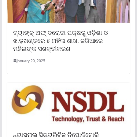
ବ୍ୟାଙ୍କ୍ ଅଫ୍ ବରୋଦା ପକ୍ଷରୁ ଓଡ଼ିଶା ଓ
ଝାଡ଼ଖଣ୍ଡରେ ୫ ମହିଳା ଶାଖା ଜରିଆରେ
ମହିଳାଙ୍କ ସଶକ୍ତୀକରଣ
January 20, 2025
ନ୍ୟାସନାଲ ସିକ୍ୟୁରିଟିଜ ଡିପୋଜିଟୋରି