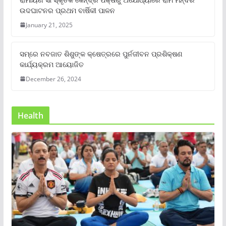
ଉଦଘାଟନର ପ୍ରଥମ ବାର୍ଷିକୀ ପାଳନ
January 21, 2025
ସମ୍‌ରେ ନବଜାତ ଶିଶୁଙ୍କ କ୍ଷେତ୍ରରେ ପୁର୍ନଜୀବନ ପ୍ରଶିକ୍ଷଣ
କାର୍ଯ୍ୟକ୍ରମ ଆୟୋଜିତ
December 26, 2024
Health