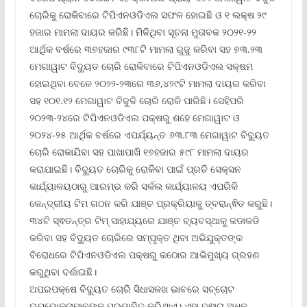
ଚୋରିକୁ ରୋକିବାରେ ଟିପିଏନଓଡିଏଲ ସଫଳ ହୋଇଛି ଓ ୧ ଲକ୍ଷ ୨୯
ହଜାର ମାମଲା ଦାୟର କରିଛି। ମିଳିଥିବା ସୂଚନା ମୁତାବକ ୨୦୨୧-୨୨
ଆର୍ଥିକ ବର୍ଷରେ ୩୭ହଜାର ୯୩୮ଟି ମାମଲା ରୁଜୁ କରିବା ସହ ୭୩.୨୩
ମେଗାୱାଟ ବିଦ୍ୟୁତ ଚୋରି ରୋକିବାରେ ଟିପିଏନଓଡିଏଲ ସକ୍ଷମ
ହୋଇଥିବା ବେଳେ ୨୦୨୨-୨୩ରେ ୩୬,୪୨୯ଟି ମାମଲା ଦାୟର କରିବା
ସହ ୧୦୧.୧୨ ମେଗାୱାଟ ବିଜୁଳି ଚୋରି ରୋକି ପାରିଛି। ସେହିପରି
୨୦୨୩-୨୪ରେ ଟିପିଏନଓଡିଏଲ ପକ୍ଷରୁ ଶହେ ମେଗାୱାଟ ଓ
୨୦୨୪-୨୫ ଆର୍ଥିକ ବର୍ଷରେ ଏପର୍ଯ୍ୟନ୍ତ ୬୩.୮୩ ମେଗାୱାଟ ବିଦ୍ୟୁତ
ଚୋରି ରୋକାଯିବା ସହ ପାଖାପାଖି ୧୭ହଜାର ୫୯୮ ମାମଲା ଦାୟର
କରାଯାଇଛି। ବିଦ୍ୟୁତ ଚୋରିକୁ ରୋକିବା ପାଇଁ ପ୍ରତି ସେକ୍ସନ
କାର୍ଯ୍ୟାଳୟଠାରୁ ଆରମ୍ଭ କରି ସର୍କଲ କାର୍ଯ୍ୟାଳୟ ଏପରିକି
କେନ୍ଦ୍ରୀୟ ଟିମ ଗଠନ କରି ଯାଞ୍ଚ ପ୍ରକ୍ରିୟାକୁ ତ୍ବରାନ୍ଵିତ କରୁଛି।
୩୪ଟି ସ୍ଵତନ୍ତ୍ର ଟିମ୍ ସାହାଯ୍ୟରେ ଯାଞ୍ଚ ବ୍ୟବସ୍ଥାକୁ କଡାକଡି
କରିବା ସହ ବିଦ୍ୟୁତ ଚୋରିରେ ସମ୍ପୃକ୍ତ ଥିବା ଅଭିଯୁକ୍ତଙ୍କ
ବିରୋଧରେ ଟିପିଏନଓଡିଏଲ ପକ୍ଷରୁ କଠୋର ଆଭିମୁଖ୍ୟ ଗ୍ରହଣ
କରୁଥିବା ଦର୍ଶାଇଛି।
ଅପରପକ୍ଷେ ବିଦ୍ୟୁତ ଚୋରି ସିଧାସଳଖ ଭାବରେ ସଚ୍ଚୋଟ
ଉପଭୋକ୍ତାମାନଙ୍କୁ ପ୍ରଭାବିତ କରିଥାଏ। ଏହା ଦ୍ଵାରା ଅଧିକ