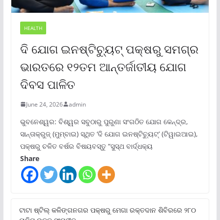
HEALTH
ଦି ଯୋଗ ଇନଷ୍ଟିଚ୍ୟୁଟ୍ ପକ୍ଷରୁ ସମଗ୍ର
ଭାରତରେ ୧୨ତମ ଆନ୍ତର୍ଜାତୀୟ ଯୋଗ
ଦିବସ ପାଳିତ
June 24, 2026
admin
ଭୁବନେଶ୍ୱର: ବିଶ୍ୱର ସବୁଠାରୁ ପୁରୁଣା ସଂଗଠିତ ଯୋଗ କେନ୍ଦ୍ର,
ସାନ୍ତାକ୍ରୁଜ୍ (ମୁମ୍ବାଇ) ସ୍ଥିତ ‘ଦି ଯୋଗ ଇନଷ୍ଟିଚ୍ୟୁଟ୍‌’ (ଟିୱାଇଆଇ),
ପକ୍ଷରୁ ଚଳିତ ବର୍ଷର ବିଷୟବସ୍ତୁ “ସୁସ୍ଥ ବାର୍ଦ୍ଧକ୍ୟ
Share
ଟାଟା ଷ୍ଟିଲ୍‌ କଳିଙ୍ଗନଗର ପକ୍ଷରୁ ମେଗା ରକ୍ତଦାନ ଶିବିରରେ ୨୮୦