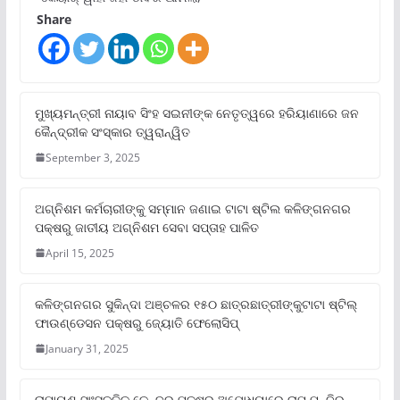
Share
ମୁଖ୍ୟମନ୍ତ୍ରୀ ନାୟାବ ସିଂହ ସଇନୀଙ୍କ ନେତୃତ୍ୱରେ ହରିୟାଣାରେ ଜନ
କୈନ୍ଦ୍ରୀକ ସଂସ୍କାର ତ୍ୱରାନ୍ୱିତ
September 3, 2025
ଅଗ୍ନିଶମ କର୍ମଚାରୀଙ୍କୁ ସମ୍ମାନ ଜଣାଇ ଟାଟା ଷ୍ଟିଲ କଳିଙ୍ଗନଗର
ପକ୍ଷରୁ ଜାତୀୟ ଅଗ୍ନିଶମ ସେବା ସପ୍ତାହ ପାଳିତ
April 15, 2025
କଳିଙ୍ଗନଗର ସୁକିନ୍ଦା ଅଞ୍ଚଳର ୧୫୦ ଛାତ୍ରଛାତ୍ରୀଙ୍କୁଟାଟା ଷ୍ଟିଲ୍
ଫାଉଣ୍ଡେସନ ପକ୍ଷରୁ ଜ୍ୟୋତି ଫେଲୋସିପ୍‌
January 31, 2025
ରାମାୟଣ ସାଂସ୍କୃତିକ କେନ୍ଦ୍ର ପକ୍ଷରୁ ଅଯୋଧ୍ୟାରେ ରାମ ମନ୍ଦିର