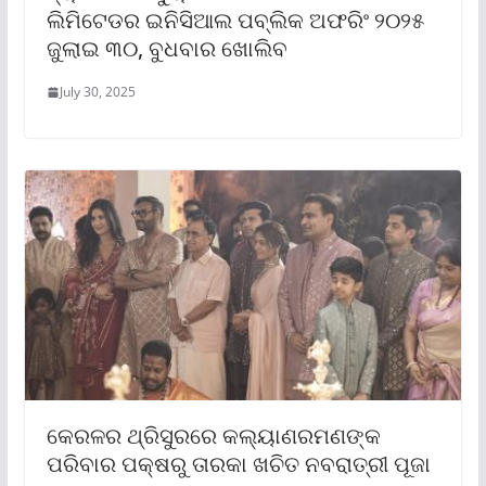
ଲିମିଟେଡର ଇନିସିଆଲ ପବ୍ଲିକ ଅଫରିଂ ୨୦୨୫
ଜୁଲାଇ ୩୦, ବୁଧବାର ଖୋଲିବ
July 30, 2025
କେରଳର ଥ୍ରିସୁରରେ କଲ୍ୟାଣରମଣଙ୍କ
ପରିବାର ପକ୍ଷରୁ ତାରକା ଖଚିତ ନବରାତ୍ରୀ ପୂଜା