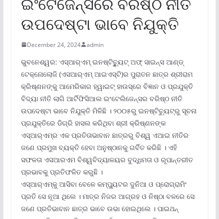
ଇଂଟେିଜେନ୍ସରେ ବରିଷ୍ଠ ନୀତି
ଉପଦେଷ୍ଟା ଭାବେ ନିଯୁକ୍ତି
December 24, 2024
admin
ଭୁବନେଶ୍ୱର: ଏସ୍‌ଆର୍‌ଏମ୍ ଇନଷ୍ଟିଚୁୃ୍ୟଟ୍ ଅଫ୍ ସାଇନ୍ସ ଆଣ୍ଡ୍
ଟେକ୍ନୋଲୋଜି (ଏସଆର୍‌ଏମ୍ ଆଇଏସ୍‌ଟି)ର ପୁରାତନ ଛାତ୍ର ଶ୍ରୀରାମ
କ୍ରିଷ୍ଣନଙ୍କୁ ଆମେରିକାର ହ୍ୱାଇଟ୍ ହାଉସ୍‌ରେ ବିଜ୍ଞାନ ଓ ପ୍ରଯୁକ୍ତି
ବିଦ୍ୟା ନୀତି ଲାଗି ଆର୍ଟିଫିସିଆଲ ଇଂଟେଲିଜେନ୍ସର ବରିଷ୍ଠ ନୀତି
ଉପଦେଷ୍ଟା ଭାବେ ନିଯୁକ୍ତି ମିଳିଛି । ୨୦୦୫ରୁ ଇନଷ୍ଟିଚ୍ୟୁଟ୍‌ରୁ ସୂଚନା
ପ୍ରଯୁକ୍ତିରେ ଡିଗ୍ରି ହାସଲ କରିଥିବା ଶ୍ରୀ କ୍ରିଷ୍ଣନଙ୍କ
ଏସ୍‌ଆର୍‌ଏମ୍‌ର ଏକ ପ୍ରତିତାଭାବାନ ଛାତ୍ରରୁ ବିଶ୍ୱ ଏଆଇ ନୀତିର
ଜଣେ ପ୍ରମୁଖ ବ୍ୟକ୍ତି ହେବା ଅନୁଷ୍ଠାନକୁ ଗର୍ବିତ କରିଛି । ଏହି
ସଫଳତା ଏସଆରଏମ ବିଶ୍ୱବିଦ୍ୟାଳୟର ବୁଦ୍ଧିମତା ଓ ରୂପାନ୍ତରୀତ
ପ୍ରଭାବକୁ ପ୍ରତିଫଳିତ କରୁଛି ।
ଏସ୍‌ଆର୍‌ଏମ୍‌କୁ ଆସିବା ବେଳେ କମ୍ପ୍ୟୁଟର ଦୁନିଆ ଓ ପ୍ରୋଗ୍ରାମିଂ
ପ୍ରତି ସେ ନୂଆ ଥିଲେ । ମାତ୍ର ନିଜର ଆଗ୍ରହ ଓ ନିଷ୍ଠା ବଳରେ ସେ
ଜଣେ ପ୍ରତିଭାବାନ ଛାତ୍ର ଭାବେ ଉଭା ହୋଇଥିଲେ । ପାଇଥନ୍