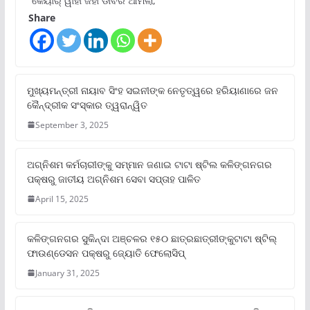
“କେୟାର୍ ୱାହାଁ ଜହାଁ ଡାବର ଆମଲା,
Share
ମୁଖ୍ୟମନ୍ତ୍ରୀ ନାୟାବ ସିଂହ ସଇନୀଙ୍କ ନେତୃତ୍ୱରେ ହରିୟାଣାରେ ଜନ
କୈନ୍ଦ୍ରୀକ ସଂସ୍କାର ତ୍ୱରାନ୍ୱିତ
September 3, 2025
ଅଗ୍ନିଶମ କର୍ମଚାରୀଙ୍କୁ ସମ୍ମାନ ଜଣାଇ ଟାଟା ଷ୍ଟିଲ କଳିଙ୍ଗନଗର
ପକ୍ଷରୁ ଜାତୀୟ ଅଗ୍ନିଶମ ସେବା ସପ୍ତାହ ପାଳିତ
April 15, 2025
କଳିଙ୍ଗନଗର ସୁକିନ୍ଦା ଅଞ୍ଚଳର ୧୫୦ ଛାତ୍ରଛାତ୍ରୀଙ୍କୁଟାଟା ଷ୍ଟିଲ୍
ଫାଉଣ୍ଡେସନ ପକ୍ଷରୁ ଜ୍ୟୋତି ଫେଲୋସିପ୍‌
January 31, 2025