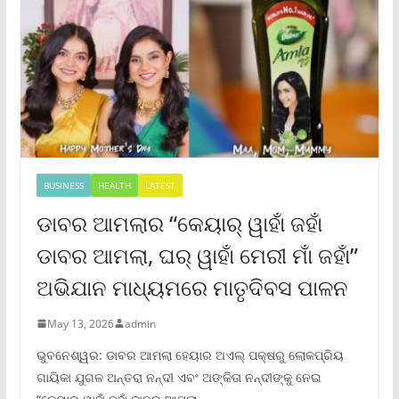
BUSINESS
HEALTH
LATEST
ଡାବର ଆମଲାର “କେୟାର୍ ୱାହାଁ ଜହାଁ
ଡାବର ଆମଲା, ଘର୍ ୱାହାଁ ମେରୀ ମାଁ ଜହାଁ”
ଅଭିଯାନ ମାଧ୍ୟମରେ ମାତୃଦିବସ ପାଳନ
May 13, 2026
admin
ଭୁବନେଶ୍ୱର: ଡାବର ଆମଲା ହେୟାର ଅଏଲ୍ ପକ୍ଷରୁ ଲୋକପ୍ରିୟ
ଗାୟିକା ଯୁଗଳ ଅନ୍ତରା ନନ୍ଦୀ ଏବଂ ଅଙ୍କିତା ନନ୍ଦୀଙ୍କୁ ନେଇ