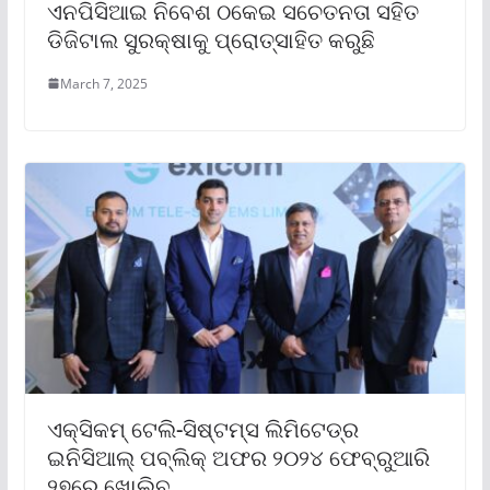
ଏନପିସିଆଇ ନିବେଶ ଠକେଇ ସଚେତନତା ସହିତ
ଡିଜିଟାଲ ସୁରକ୍ଷାକୁ ପ୍ରୋତ୍ସାହିତ କରୁଛି
March 7, 2025
ଏକ୍ସିକମ୍ ଟେଲି-ସିଷ୍ଟମ୍‌ସ ଲିମିଟେଡ୍‌ର
ଇନିସିଆଲ୍ ପବ୍ଲିକ୍ ଅଫର ୨୦୨୪ ଫେବ୍ରୁଆରି
୨୭ରେ ଖୋଲିବ