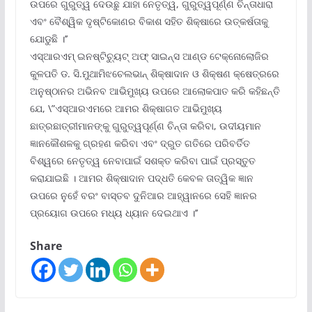
ଉପରେ ଗୁରୁତ୍ୱ ଦେଉଛୁ ଯାହା ନେତୃତ୍ୱ, ଗୁରୁତ୍ୱପୂର୍ଣ୍ଣ ଚିନ୍ତାଧାରା
ଏବଂ ବୈଶ୍ୱିକ ଦୃଷ୍ଟିକୋଣର ବିକାଶ ସହିତ ଶିକ୍ଷାରେ ଉତ୍କର୍ଷତାକୁ
ଯୋଡୁଛି ।’’
ଏସ୍‌ଆରଏମ୍ ଇନଷ୍ଟିଚ୍ୟୁଟ୍ ଅଫ୍ ସାଇନ୍ସ ଆଣ୍ଡ ଟେକ୍ନୋଲୋଜିର
କୁଳପତି ଡ. ସି.ମୁଥାମିଝଚେଲଭାନ୍ ଶିକ୍ଷାଦାନ ଓ ଶିକ୍ଷଣ କ୍ଷେତ୍ରରେ
ଅନୁଷ୍ଠାନର ଅଭିନବ ଆଭିମୁଖ୍ୟ ଉପରେ ଆଲୋକପାତ କରି କହିଛନ୍ତି
ଯେ, \”ଏସ୍‌ଆରଏମରେ ଆମର ଶିକ୍ଷାଗତ ଆଭିମୁଖ୍ୟ
ଛାତ୍ରଛାତ୍ରୀମାନଙ୍କୁ ଗୁରୁତ୍ୱପୂର୍ଣ୍ଣ ଚିନ୍ତା କରିବା, ଉଦୀୟମାନ
ଜ୍ଞାନକୌଶଳକୁ ଗ୍ରହଣ କରିବା ଏବଂ ଦ୍ରୁତ ଗତିରେ ପରିବର୍ତିତ
ବିଶ୍ୱରେ ନେତୃତ୍ୱ ନେବାପାଇଁ ସଶକ୍ତ କରିବା ପାଇଁ ପ୍ରସ୍ତୁତ
କରାଯାଇଛି । ଆମର ଶିକ୍ଷାଦାନ ପଦ୍ଧତି କେବଳ ତାତ୍ୱିକ ଜ୍ଞାନ
ଉପରେ ନୁହେଁ ବରଂ ବାସ୍ତବ ଦୁନିଆର ଆହ୍ୱାନରେ ସେହି ଜ୍ଞାନର
ପ୍ରୟୋଗ ଉପରେ ମଧ୍ୟ ଧ୍ୟାନ ଦେଇଥାଏ ।’’
Share