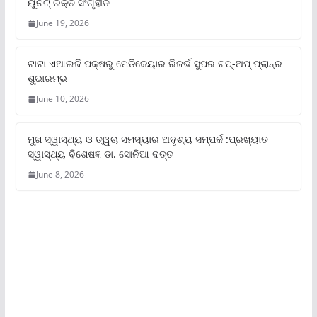
ୟୁନିଟ୍‌ ରକ୍ତ ସଂଗୃହୀତ
June 19, 2026
ଟାଟା ଏଆଇଜି ପକ୍ଷରୁ ମେଡିକେୟାର ରିଜର୍ଭ ସୁପର ଟପ୍‌-ଅପ୍ ପ୍ଲାନ୍‌ର
ଶୁଭାରମ୍ଭ
June 10, 2026
ମୁଖ ସ୍ୱାସ୍ଥ୍ୟ ଓ ତ୍ୱଚା ସମସ୍ୟାର ଅଦୃଶ୍ୟ ସମ୍ପର୍କ :ପ୍ରଖ୍ୟାତ
ସ୍ୱାସ୍ଥ୍ୟ ବିଶେଷଜ୍ଞ ଡା. ସୋନିଆ ଦତ୍ତ
June 8, 2026