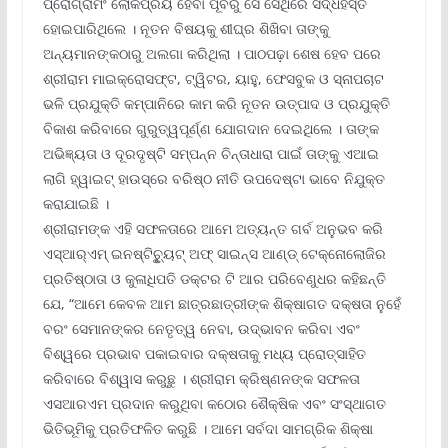
ପ୍ରୋଗ୍ରାମିଂ ଲୋକପ୍ରିୟ ହେବା ପୂର୍ବରୁ ସେ ସେଥିରେ ସିଦ୍ଧହସ୍ତ
ହୋଇପାରିଥିଲେ । ନୂତନ ବିଷୟକୁ ଶୀଘ୍ର ଶିଖିବା ତାଙ୍କୁ
ଅନ୍ୟମାନଙ୍କଠାରୁ ଅଲଗା କରିଥିଲା । ପାଠପଢ଼ା ଶେଷ ହେବ ପରେ
ଶ୍ରୀରାମ ମାଇକ୍ରୋସଫ୍‌ଟ, ଟ୍ୱିଟର, ୟାହୁ, ଫେସବୁକ ଓ ସ୍ନାପଚାଟ
ଭଳି ପ୍ରଯୁକ୍ତି କମ୍ପାନିରେ କାମ କରି ନୂତନ ଉତ୍ପାଦ ଓ ପ୍ରଯୁକ୍ତି
ବିକାଶ କରିବାରେ ଗୁରୁତ୍ୱପୂର୍ଣ୍ଣ ଯୋଗଦାନ ଦେଇଥିଲେ । ତାଙ୍କ
ଅଭିଜ୍ଞ୍ୟତା ଓ ଦୂରଦୃଷ୍ଟି ସମ୍ପନ୍ନ ଚିନ୍ତାଧାରା ପାଇଁ ତାଙ୍କୁ ଏଆଇ
ଲାଗି ହ୍ୱାଇଟ୍ ହାଉସ୍‌ରେ ବରିଷ୍ଠ ନୀତି ଉପଦେଷ୍ଟା ଭାବେ ନିଯୁକ୍ତ
କରାଯାଇଛି ।
ଶ୍ରୀରାମଙ୍କ ଏହି ସଫଳତାରେ ଆମେ ଅତ୍ୟନ୍ତ ଗର୍ବ ଅନୁଭବ କରି
ଏସ୍‌ଆର୍‌ଏମ୍ ଇନଷ୍ଟିଚୁୃ୍ୟଟ୍ ଅଫ୍ ସାଇନ୍ସ ଆଣ୍ଡ୍ ଟେକ୍ନୋଲୋଜିର
ପ୍ରତିଷ୍ଠାତା ଓ କୁଳାଧିପତି ଡକ୍ଟର ଟି ଆର ପରିବେଣୁଧର କହିଛନ୍ତି
ଯେ, “ଆମେ କେବଳ ଆମ ଛାତ୍ରଛାତ୍ରୀଙ୍କ ଶିକ୍ଷାଗତ ଦକ୍ଷତା ନୁହେଁ
ବରଂ ସେମାନଙ୍କର ନେତୃତ୍ୱ ନେବା, ଉଦ୍ଭାବନ କରିବା ଏବଂ
ବିଶ୍ୱରେ ପ୍ରଭାବ ପକାଇବାର ଦକ୍ଷତାକୁ ମଧ୍ୟ ପ୍ରୋତ୍ସାହିତ
କରିବାରେ ବିଶ୍ୱାସ କରୁଛୁ । ଶ୍ରୀରାମ କ୍ରିଷ୍ଣନଙ୍କ ସଫଳତା
ଏସଆରଏମ ପ୍ରଦାନ କରୁଥିବା କଠୋର ଶୈକ୍ଷିକ ଏବଂ ସଂସ୍ଥାଗତ
ଭିତିଭୂମିକୁ ପ୍ରତିଫଳିତ କରୁଛି । ଆମେ ସର୍ବଦା ସାମଗ୍ରିକ ଶିକ୍ଷା