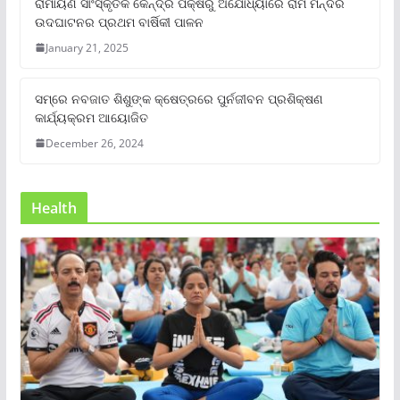
ରାମାୟଣ ସାଂସ୍କୃତିକ କେନ୍ଦ୍ର ପକ୍ଷରୁ ଅଯୋଧ୍ୟାରେ ରାମ ମନ୍ଦିର
ଉଦଘାଟନର ପ୍ରଥମ ବାର୍ଷିକୀ ପାଳନ
January 21, 2025
ସମ୍‌ରେ ନବଜାତ ଶିଶୁଙ୍କ କ୍ଷେତ୍ରରେ ପୁର୍ନଜୀବନ ପ୍ରଶିକ୍ଷଣ
କାର୍ଯ୍ୟକ୍ରମ ଆୟୋଜିତ
December 26, 2024
Health