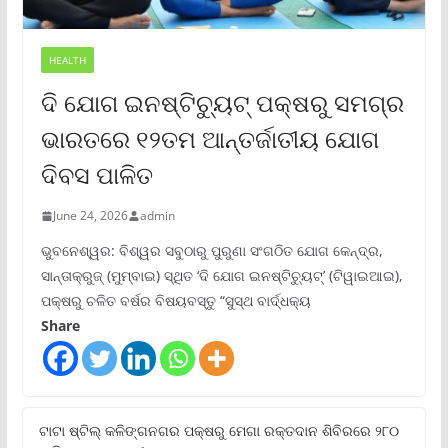
HEALTH
ଦି ଯୋଗ ଇନଷ୍ଟିଚ୍ୟୁଟ୍ ପକ୍ଷରୁ ସମଗ୍ର
ଭାରତରେ ୧୨ତମ ଆନ୍ତର୍ଜାତୀୟ ଯୋଗ
ଦିବସ ପାଳିତ
June 24, 2026
admin
ଭୁବନେଶ୍ୱର: ବିଶ୍ୱର ସବୁଠାରୁ ପୁରୁଣା ସଂଗଠିତ ଯୋଗ କେନ୍ଦ୍ର,
ସାନ୍ତାକ୍ରୁଜ୍ (ମୁମ୍ବାଇ) ସ୍ଥିତ ‘ଦି ଯୋଗ ଇନଷ୍ଟିଚ୍ୟୁଟ୍‌’ (ଟିୱାଇଆଇ),
ପକ୍ଷରୁ ଚଳିତ ବର୍ଷର ବିଷୟବସ୍ତୁ “ସୁସ୍ଥ ବାର୍ଦ୍ଧକ୍ୟ
Share
ଟାଟା ଷ୍ଟିଲ୍‌ କଳିଙ୍ଗନଗର ପକ୍ଷରୁ ମେଗା ରକ୍ତଦାନ ଶିବିରରେ ୨୮୦