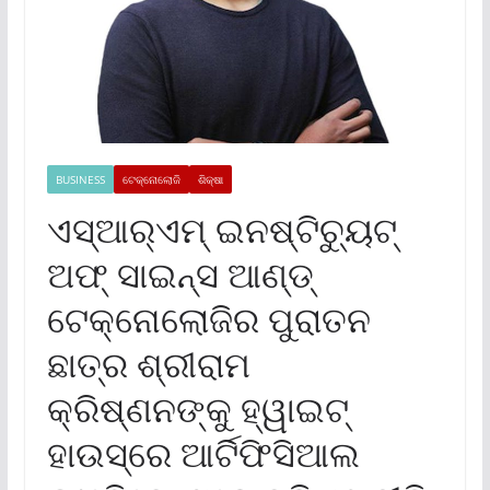
BUSINESS
ଟେକ୍ନୋଲୋଜି
ଶିକ୍ଷା
ଏସ୍‌ଆର୍‌ଏମ୍ ଇନଷ୍ଟିଚ୍ୟୁଟ୍
ଅଫ୍ ସାଇନ୍ସ ଆଣ୍ଡ୍
ଟେକ୍ନୋଲୋଜିର ପୁରାତନ
ଛାତ୍ର ଶ୍ରୀରାମ
କ୍ରିଷ୍ଣନଙ୍କୁ ହ୍ୱାଇଟ୍
ହାଉସ୍‌ରେ ଆର୍ଟିଫିସିଆଲ