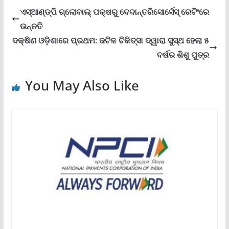
ଏସ୍‌ଆଣ୍ଡ୍‌ପି ଗ୍ଲୋବାଲ୍ ପକ୍ଷରୁ ବେଦାନ୍ତରିସୋର୍ସେସ୍ ରେଟିଂରେ
ଉନ୍ନତି
ଦକ୍ଷିଣ ଓଡ଼ିଶାରେ ପ୍ରଥମ: ଜଟିଳ ଚିକିତ୍ସା ଦ୍ୱାରା ସୁସ୍ଥ ହେଲା ୫
ବର୍ଷର ଶିଶୁ ପୁତ୍ର
You May Also Like