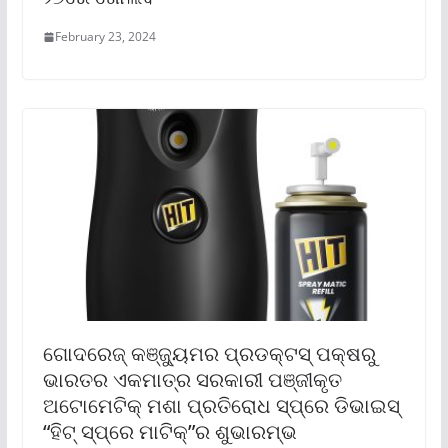
February 23, 2024
ଗୋଦରେଜ୍ କଞ୍ଜ୍ୟୁମର ପ୍ରଡକ୍ଟସ୍ ପକ୍ଷରୁ
ଭାରତର ଏକମାତ୍ର ସରକାରୀ ପଞ୍ଜୀକୃତ
ଅଟୋମେଟିକ୍ ମଶା ପ୍ରତିରୋଧ ସ୍ପ୍ରେ ଡିଭାଇସ୍
“ହିଟ୍ ସ୍ପ୍ରେ ମାଟିକ୍‌”ର ଶୁଭାରମ୍ଭ