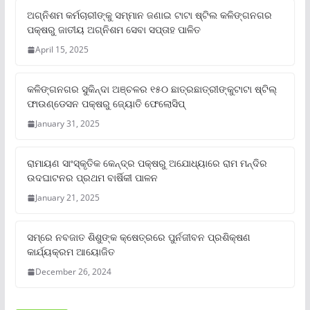
ଅଗ୍ନିଶମ କର୍ମଚାରୀଙ୍କୁ ସମ୍ମାନ ଜଣାଇ ଟାଟା ଷ୍ଟିଲ କଳିଙ୍ଗନଗର
ପକ୍ଷରୁ ଜାତୀୟ ଅଗ୍ନିଶମ ସେବା ସପ୍ତାହ ପାଳିତ
April 15, 2025
କଳିଙ୍ଗନଗର ସୁକିନ୍ଦା ଅଞ୍ଚଳର ୧୫୦ ଛାତ୍ରଛାତ୍ରୀଙ୍କୁଟାଟା ଷ୍ଟିଲ୍
ଫାଉଣ୍ଡେସନ ପକ୍ଷରୁ ଜ୍ୟୋତି ଫେଲୋସିପ୍‌
January 31, 2025
ରାମାୟଣ ସାଂସ୍କୃତିକ କେନ୍ଦ୍ର ପକ୍ଷରୁ ଅଯୋଧ୍ୟାରେ ରାମ ମନ୍ଦିର
ଉଦଘାଟନର ପ୍ରଥମ ବାର୍ଷିକୀ ପାଳନ
January 21, 2025
ସମ୍‌ରେ ନବଜାତ ଶିଶୁଙ୍କ କ୍ଷେତ୍ରରେ ପୁର୍ନଜୀବନ ପ୍ରଶିକ୍ଷଣ
କାର୍ଯ୍ୟକ୍ରମ ଆୟୋଜିତ
December 26, 2024