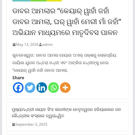
ଡାବର ଆମଲାର “କେୟାର୍ ୱାହାଁ ଜହାଁ
ଡାବର ଆମଲା, ଘର୍ ୱାହାଁ ମେରୀ ମାଁ ଜହାଁ”
ଅଭିଯାନ ମାଧ୍ୟମରେ ମାତୃଦିବସ ପାଳନ
May 13, 2026
admin
ଭୁବନେଶ୍ୱର: ଡାବର ଆମଲା ହେୟାର ଅଏଲ୍ ପକ୍ଷରୁ ଲୋକପ୍ରିୟ
ଗାୟିକା ଯୁଗଳ ଅନ୍ତରା ନନ୍ଦୀ ଏବଂ ଅଙ୍କିତା ନନ୍ଦୀଙ୍କୁ ନେଇ
“କେୟାର୍ ୱାହାଁ ଜହାଁ ଡାବର ଆମଲା,
Share
ମୁଖ୍ୟମନ୍ତ୍ରୀ ନାୟାବ ସିଂହ ସଇନୀଙ୍କ ନେତୃତ୍ୱରେ ହରିୟାଣାରେ ଜନ
କୈନ୍ଦ୍ରୀକ ସଂସ୍କାର ତ୍ୱରାନ୍ୱିତ
September 3, 2025