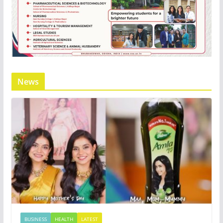
News
BUSINESS
HEALTH
LATEST