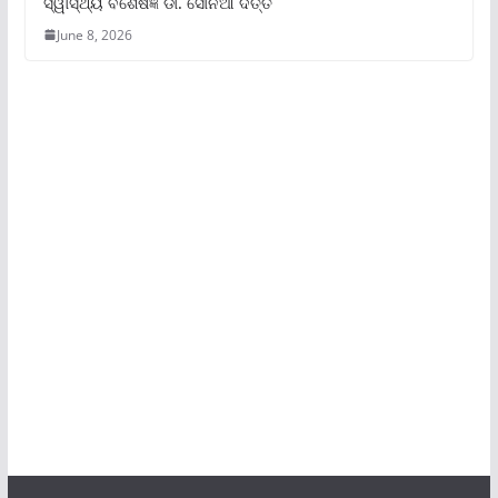
ସ୍ୱାସ୍ଥ୍ୟ ବିଶେଷଜ୍ଞ ଡା. ସୋନିଆ ଦତ୍ତ
June 8, 2026