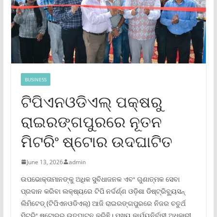
BUSINESS
ଟିପିଏନଓଡିଏଲ୍ ପକ୍ଷରୁ
ରାଇରଙ୍ଗପୁରରେ ନୂତନ
ମିଟରିଂ ଷ୍ଟୋର ଉଦଘାଟିତ
June 13, 2026
admin
ଉପଭୋକ୍ତାମାନଙ୍କୁ ଅଧିକ ସୁବିଧାଜନକ ଏବଂ ଗୁଣାତ୍ମକ ସେବା
ପ୍ରଦାନ କରିବା ଲକ୍ଷ୍ୟରେ ଟିପି ନର୍ଦର୍ଣ୍ଣ ଓଡ଼ିଶା ଡିଷ୍ଟ୍ରିବ୍ୟୁସନ୍
ଲିମିଟେଡ୍ (ଟିପିଏନଓଡିଏଲ୍) ଆଜି ରାଇରଙ୍ଗପୁରରେ ନିଜର ଚତୁର୍ଥ
ମିଟରିଂ ଷ୍ଟୋରର ଉଦ୍ଘାଟନ କରିଛି। ମୁଖ୍ୟ କାର୍ଯ୍ୟନିର୍ବାହୀ ଅଧିକାରୀ