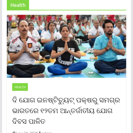
Health
HEALTH
ଦି ଯୋଗ ଇନଷ୍ଟିଚ୍ୟୁଟ୍ ପକ୍ଷରୁ ସମଗ୍ର
ଭାରତରେ ୧୨ତମ ଆନ୍ତର୍ଜାତୀୟ ଯୋଗ
ଦିବସ ପାଳିତ