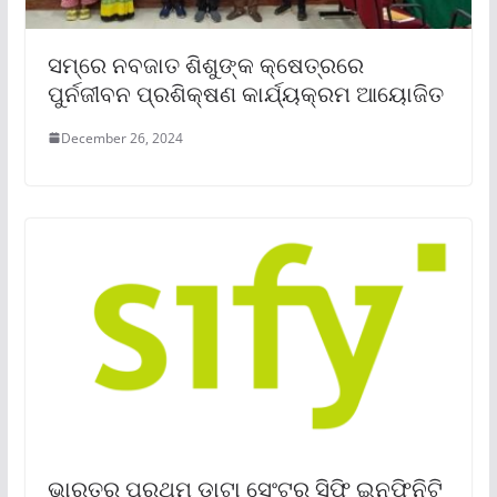
ସମ୍‌ରେ ନବଜାତ ଶିଶୁଙ୍କ କ୍ଷେତ୍ରରେ
ପୁର୍ନଜୀବନ ପ୍ରଶିକ୍ଷଣ କାର୍ଯ୍ୟକ୍ରମ ଆୟୋଜିତ
December 26, 2024
ଭାରତର ପ୍ରଥମ ଡାଟା ସେଂଟର ସିଫି ଇନଫିନିଟି