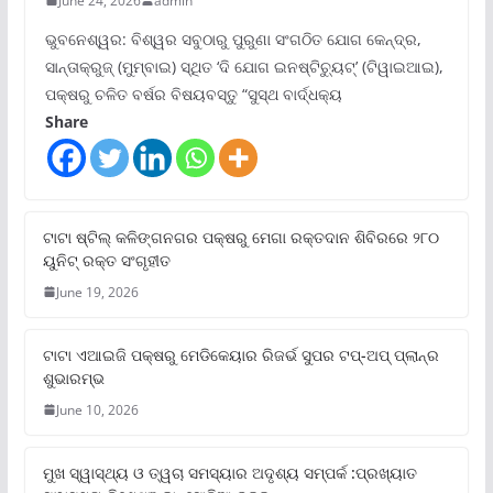
June 24, 2026
admin
ଭୁବନେଶ୍ୱର: ବିଶ୍ୱର ସବୁଠାରୁ ପୁରୁଣା ସଂଗଠିତ ଯୋଗ କେନ୍ଦ୍ର,
ସାନ୍ତାକ୍ରୁଜ୍ (ମୁମ୍ବାଇ) ସ୍ଥିତ ‘ଦି ଯୋଗ ଇନଷ୍ଟିଚ୍ୟୁଟ୍‌’ (ଟିୱାଇଆଇ),
ପକ୍ଷରୁ ଚଳିତ ବର୍ଷର ବିଷୟବସ୍ତୁ “ସୁସ୍ଥ ବାର୍ଦ୍ଧକ୍ୟ
Share
ଟାଟା ଷ୍ଟିଲ୍‌ କଳିଙ୍ଗନଗର ପକ୍ଷରୁ ମେଗା ରକ୍ତଦାନ ଶିବିରରେ ୨୮୦
ୟୁନିଟ୍‌ ରକ୍ତ ସଂଗୃହୀତ
June 19, 2026
ଟାଟା ଏଆଇଜି ପକ୍ଷରୁ ମେଡିକେୟାର ରିଜର୍ଭ ସୁପର ଟପ୍‌-ଅପ୍ ପ୍ଲାନ୍‌ର
ଶୁଭାରମ୍ଭ
June 10, 2026
ମୁଖ ସ୍ୱାସ୍ଥ୍ୟ ଓ ତ୍ୱଚା ସମସ୍ୟାର ଅଦୃଶ୍ୟ ସମ୍ପର୍କ :ପ୍ରଖ୍ୟାତ