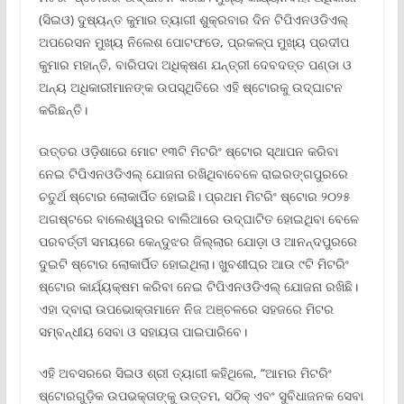
(ସିଇଓ) ଦୁଷ୍ୟନ୍ତ କୁମାର ତ୍ୟାଗୀ ଶୁକ୍ରବାର ଦିନ ଟିପିଏନଓଡିଏଲ୍
ଅପରେସନ ମୁଖ୍ୟ ନିଲେଶ ପୋଟଫଡେ, ପ୍ରକଳ୍ପ ମୁଖ୍ୟ ପ୍ରଦୀପ
କୁମାର ମହାନ୍ତି, ବାରିପଦା ଅଧିକ୍ଷଣ ଯନ୍ତ୍ରୀ ଦେବଦତ୍ତ ପଣ୍ଡା ଓ
ଅନ୍ୟ ଅଧିକାରୀମାନଙ୍କ ଉପସ୍ଥିତିରେ ଏହି ଷ୍ଟୋରକୁ ଉଦ୍ଘାଟନ
କରିଛନ୍ତି।
ଉତ୍ତର ଓଡ଼ିଶାରେ ମୋଟ ୧୩ଟି ମିଟରିଂ ଷ୍ଟୋର ସ୍ଥାପନ କରିବା
ନେଇ ଟିପିଏନଓଡିଏଲ୍ ଯୋଜନା ରଖିଥିବାବେଳେ ରାଇରଙ୍ଗପୁରରେ
ଚତୁର୍ଥ ଷ୍ଟୋର ଲୋକାର୍ପିତ ହୋଇଛି। ପ୍ରଥମ ମିଟରିଂ ଷ୍ଟୋର ୨୦୨୫
ଅଗଷ୍ଟରେ ବାଲେଶ୍ୱରର ବାଲିଆରେ ଉଦ୍ଘାଟିତ ହୋଇଥିବା ବେଳେ
ପରବର୍ତ୍ତୀ ସମୟରେ କେନ୍ଦୁଝର ଜିଲ୍ଲାର ଯୋଡ଼ା ଓ ଆନନ୍ଦପୁରରେ
ଦୁଇଟି ଷ୍ଟୋର ଲୋକାର୍ପିତ ହୋଇଥିଲା। ଖୁବଶୀଘ୍ର ଆଉ ୯ଟି ମିଟରିଂ
ଷ୍ଟୋର କାର୍ଯ୍ୟକ୍ଷମ କରିବା ନେଇ ଟିପିଏନଓଡିଏଲ୍ ଯୋଜନା ରଖିଛି।
ଏହା ଦ୍ବାରା ଉପଭୋକ୍ତାମାନେ ନିଜ ଅଞ୍ଚଳରେ ସହଜରେ ମିଟର
ସମ୍ବନ୍ଧୀୟ ସେବା ଓ ସହାୟତା ପାଇପାରିବେ।
ଏହି ଅବସରରେ ସିଇଓ ଶ୍ରୀ ତ୍ୟାଗୀ କହିଥିଲେ, “ଆମର ମିଟରିଂ
ଷ୍ଟୋରଗୁଡ଼ିକ ଉପଭକ୍ତାଙ୍କୁ ଉତ୍ତମ, ସଠିକ୍ ଏବଂ ସୁବିଧାଜନକ ସେବା