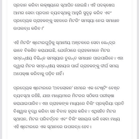
ପ୍ରଦାନ କରିବା ଲକ୍ଷ୍ୟରେ ସ୍ଥାପିତ ହୋଇଛି। ଏହି ପଦକ୍ଷେପ
ଆମର ସେବା ପ୍ରଦାନ ବ୍ୟବସ୍ଥାକୁ ଆହୁରି ସୁଦୃଢ଼ କରିବ ଏବଂ
ପ୍ରତ୍ୟେକ ଗ୍ରାହକଙ୍କୁ ସହଜରେ ମିଟରିଂ ସମସ୍ୟା ନେଇ ସମାଧାନ
ଉପଲବ୍ଧ କରିବ।”
ଏହି ମିଟରିଂ ଷ୍ଟୋରଗୁଡ଼ିକୁ ସ୍ଥାନୀୟ ଅଞ୍ଚଳରେ ସେବା କେନ୍ଦ୍ର
ଭାବେ ବିକଶିତ କରାଯାଇଛି, ଯେଉଁଠାରେ ଗ୍ରାହକମାନେ ମିଟର
ସମ୍ବନ୍ଧୀୟ ବିଭିନ୍ନ ସମସ୍ୟାର ତୁରନ୍ତ ସମାଧାନ ପାଇପାରିବେ। ଏହା
ଦ୍ୱାରା ମିଟର ସମ୍ବନ୍ଧୀୟ ସହାୟତା ପାଇଁ ଗ୍ରାହକଙ୍କୁ ଦୀର୍ଘ ସମୟ
ଅପେକ୍ଷା କରିବାକୁ ପଡ଼ିବ ନାହିଁ।
ପ୍ରତ୍ୟେକ ଷ୍ଟୋରରେ ‘ଅବଲୋକନ’ ନାମରେ ଏକ ଟେଷ୍ଟିଂ ବେଞ୍ଚ
ବ୍ୟବସ୍ଥା ରହିଛି, ଯାହା ମାଧ୍ୟମରେ ମିଟରର ସଠିକତା ପରୀକ୍ଷା
କରାଯାଇପାରିବ। ଏହା ଗ୍ରାହକଙ୍କ ମଧ୍ୟରେ ବିଲିଂ ପ୍ରକ୍ରିୟା ପ୍ରତି
ବିଶ୍ୱାସ ବୃଦ୍ଧି କରିବା ସହ ବିବାଦ ହ୍ରାସ କରିବ। ଏଥିସହିତ ମିଟର
ସ୍ଥାପନ, ମିଟର ପରିବର୍ତ୍ତନ ଏବଂ ବିଲିଂ ସହାୟତା ଭଳି ସେବା ମଧ୍ୟ
ଏହି ଷ୍ଟୋରରେ ଏକ ସ୍ଥାନରେ ଉପଲବ୍ଧ ହେବ।