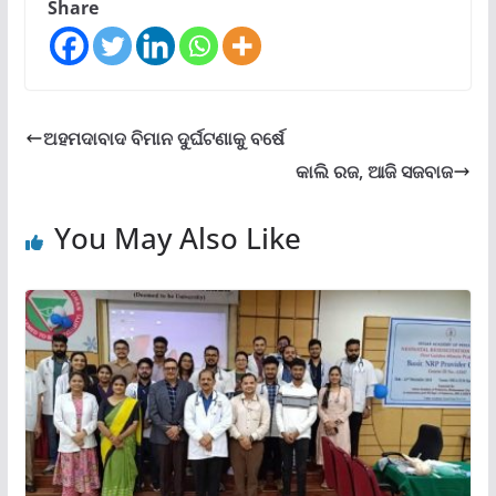
Share
ଅହମଦାବାଦ ବିମାନ ଦୁର୍ଘଟଣାକୁ ବର୍ଷେ
କାଲି ରଜ, ଆଜି ସଜବାଜ
You May Also Like