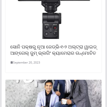
ସୋନି ପକ୍ଷରୁ ନୂଆ ଜେଡ୍‌ଭି-୧-୨ ଅଲ୍‌ଟ୍ରା ୱାଇଡ୍
ଆଙ୍ଗେଲ୍ ଜୁମ୍ ଭ୍ଲଗିଂ କ୍ୟାମେରାର ଉନ୍ମୋଚିତ
September 20, 2023