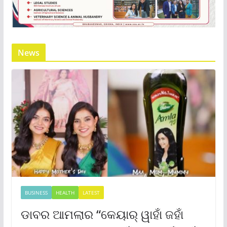
News
BUSINESS
HEALTH
LATEST
ଡାବର ଆମଲାର “କେୟାର୍ ୱାହାଁ ଜହାଁ