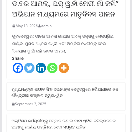
ଡାବର ଆମଲା, ଘର୍ ୱାହାଁ ମେରୀ ମାଁ ଜହାଁ”
ଅଭିଯାନ ମାଧ୍ୟମରେ ମାତୃଦିବସ ପାଳନ
May 13, 2026
admin
ଭୁବନେଶ୍ୱର: ଡାବର ଆମଲା ହେୟାର ଅଏଲ୍ ପକ୍ଷରୁ ଲୋକପ୍ରିୟ
ଗାୟିକା ଯୁଗଳ ଅନ୍ତରା ନନ୍ଦୀ ଏବଂ ଅଙ୍କିତା ନନ୍ଦୀଙ୍କୁ ନେଇ
“କେୟାର୍ ୱାହାଁ ଜହାଁ ଡାବର ଆମଲା,
Share
ମୁଖ୍ୟମନ୍ତ୍ରୀ ନାୟାବ ସିଂହ ସଇନୀଙ୍କ ନେତୃତ୍ୱରେ ହରିୟାଣାରେ ଜନ
କୈନ୍ଦ୍ରୀକ ସଂସ୍କାର ତ୍ୱରାନ୍ୱିତ
September 3, 2025
ଅଗ୍ନିଶମ କର୍ମଚାରୀଙ୍କୁ ସମ୍ମାନ ଜଣାଇ ଟାଟା ଷ୍ଟିଲ କଳିଙ୍ଗନଗର
ପକ୍ଷରୁ ଜାତୀୟ ଅଗ୍ନିଶମ ସେବା ସପ୍ତାହ ପାଳିତ