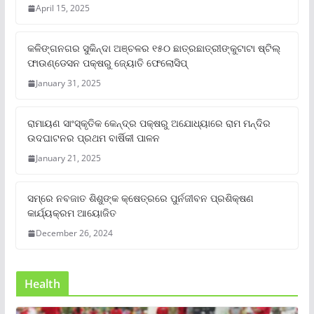
April 15, 2025
କଳିଙ୍ଗନଗର ସୁକିନ୍ଦା ଅଞ୍ଚଳର ୧୫୦ ଛାତ୍ରଛାତ୍ରୀଙ୍କୁଟାଟା ଷ୍ଟିଲ୍
ଫାଉଣ୍ଡେସନ ପକ୍ଷରୁ ଜ୍ୟୋତି ଫେଲୋସିପ୍‌
January 31, 2025
ରାମାୟଣ ସାଂସ୍କୃତିକ କେନ୍ଦ୍ର ପକ୍ଷରୁ ଅଯୋଧ୍ୟାରେ ରାମ ମନ୍ଦିର
ଉଦଘାଟନର ପ୍ରଥମ ବାର୍ଷିକୀ ପାଳନ
January 21, 2025
ସମ୍‌ରେ ନବଜାତ ଶିଶୁଙ୍କ କ୍ଷେତ୍ରରେ ପୁର୍ନଜୀବନ ପ୍ରଶିକ୍ଷଣ
କାର୍ଯ୍ୟକ୍ରମ ଆୟୋଜିତ
December 26, 2024
Health