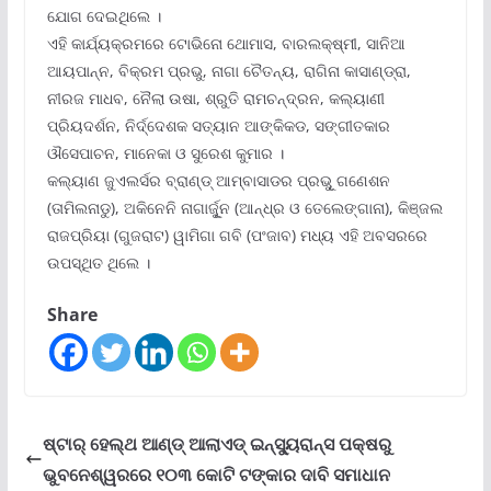
ଯୋଗ ଦେଇଥିଲେ ।
ଏହି କାର୍ଯ୍ୟକ୍ରମରେ ଟୋଭିନୋ ଥୋମାସ, ବାରଲକ୍ଷ୍ମୀ, ସାନିଆ
ଆୟପାନ୍ନ, ବିକ୍ରମ ପ୍ରଭୁ, ନାଗା ଚୈତନ୍ୟ, ରାଗିନା କାସାଣ୍ଡ୍ରା,
ନୀରଜ ମାଧବ, ନୈଲା ଉଷା, ଶ୍ରୁତି ରାମଚନ୍ଦ୍ରନ, କଲ୍ୟାଣୀ
ପ୍ରିୟଦର୍ଶନ, ନିର୍ଦ୍ଦେଶକ ସତ୍ୟାନ ଆଙ୍କିକଡ, ସଙ୍ଗୀତକାର
ଔସେପାଚନ, ମାନେକା ଓ ସୁରେଶ କୁମାର ।
କଲ୍ୟାଣ ଜୁଏଲର୍ସର ବ୍ରାଣ୍ଡ୍ ଆମ୍ବାସାଡର ପ୍ରଭୂୁ ଗଣେଶନ
(ତାମିଲନାଡୁ), ଅକିନେନି ନାଗାର୍ଜୂୁନ (ଆନ୍ଧ୍ର ଓ ତେଲେଙ୍ଗାନା), କିଞ୍ଜଲ
ରାଜପ୍ରିୟା (ଗୁଜରାଟ) ୱାମିଗା ଗବି (ପଂଜାବ) ମଧ୍ୟ ଏହି ଅବସରରେ
ଉପସ୍ଥିତ ଥିଲେ ।
Share
ଷ୍ଟାର୍ ହେଲ୍‌ଥ ଆଣ୍ଡ୍ ଆଲାଏଡ୍ ଇନ୍‌ସ୍ୟୁରାନ୍ସ ପକ୍ଷରୁ
ଭୁବନେଶ୍ୱରରେ ୧୦୩ କୋଟି ଟଙ୍କାର ଦାବି ସମାଧାନ