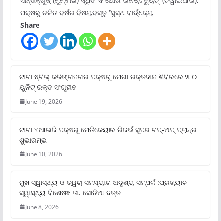
ସାନ୍ତାକ୍ରୁଜ୍ (ମୁମ୍ବାଇ) ସ୍ଥିତ ‘ଦି ଯୋଗ ଇନଷ୍ଟିଚ୍ୟୁଟ୍‌’ (ଟିୱାଇଆଇ),
ପକ୍ଷରୁ ଚଳିତ ବର୍ଷର ବିଷୟବସ୍ତୁ “ସୁସ୍ଥ ବାର୍ଦ୍ଧକ୍ୟ
Share
ଟାଟା ଷ୍ଟିଲ୍‌ କଳିଙ୍ଗନଗର ପକ୍ଷରୁ ମେଗା ରକ୍ତଦାନ ଶିବିରରେ ୨୮୦
ୟୁନିଟ୍‌ ରକ୍ତ ସଂଗୃହୀତ
June 19, 2026
ଟାଟା ଏଆଇଜି ପକ୍ଷରୁ ମେଡିକେୟାର ରିଜର୍ଭ ସୁପର ଟପ୍‌-ଅପ୍ ପ୍ଲାନ୍‌ର
ଶୁଭାରମ୍ଭ
June 10, 2026
ମୁଖ ସ୍ୱାସ୍ଥ୍ୟ ଓ ତ୍ୱଚା ସମସ୍ୟାର ଅଦୃଶ୍ୟ ସମ୍ପର୍କ :ପ୍ରଖ୍ୟାତ
ସ୍ୱାସ୍ଥ୍ୟ ବିଶେଷଜ୍ଞ ଡା. ସୋନିଆ ଦତ୍ତ
June 8, 2026