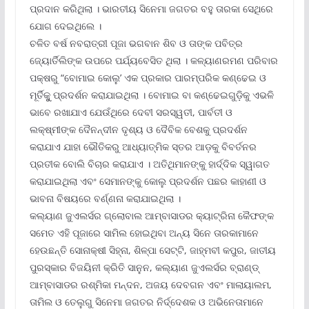
ପ୍ରଦାନ କରିଥିଲା । ଭାରତୀୟ ସିନେମା ଜଗତର ବହୁ ତାରକା ସେଥିରେ
ଯୋଗ ଦେଇଥିଲେ ।
ଚଳିତ ବର୍ଷ ନବରାତ୍ରୀ ପୂଜା ଭଗବାନ ଶିବ ଓ ତାଙ୍କ ପବିତ୍ର
ଜ୍ୟୋର୍ତିଲିଙ୍କ ଉପରେ ପର୍ଯ୍ୟବେସିତ ଥିଲା । କଳ୍ୟାଣରମଣ ପରିବାର
ପକ୍ଷରୁ “ବୋମାଇ କୋଲୁ’ ଏକ ପ୍ରକାର ପାରମ୍ପରିକ କଣ୍ଢେଇ ଓ
ମୂର୍ତିକୁୁ ପ୍ରଦର୍ଶନ କରାଯାଇଥିଲା । ବୋମାଇ ବା କଣ୍ଢେଇଗୁଡ଼ିକୁ ଏଭଳି
ଭାବେ ରଖାଯାଏ ଯେଉଁଥିରେ ଦେବୀ ସରସ୍ୱତୀ, ପାର୍ବତୀ ଓ
ଲକ୍ଷ୍ମୀଙ୍କ ଦୈନନ୍ଦୀନ ଦୃଶ୍ୟ ଓ ଦୈବିକ ବେଶକୁ ପ୍ରଦର୍ଶନ
କରାଯାଏ ଯାହା ଭୌତିକରୁ ଆଧ୍ୟାତ୍ମିକ ସ୍ତର ଆଡ଼କୁ ବିବର୍ତନର
ପ୍ରତୀକ ବୋଲି ବିଚାର କରାଯାଏ । ଅତିଥିମାନଙ୍କୁ ହାର୍ଦ୍ଦିକ ସ୍ୱାଗତ
କରାଯାଇଥିଲା ଏବଂ ସେମାନଙ୍କୁ କୋଲୁ ପ୍ରଦର୍ଶନ ପଛର କାହାଣୀ ଓ
ଭାବନା ବିଷୟରେ ବର୍ଣ୍ଣନା କରାଯାଇଥିଲା ।
କଲ୍ୟାଣ ଜୁଏଲର୍ସର ଗ୍ଲୋବାଲ ଆମ୍ବାସାଡର କ୍ୟାଟ୍ରିନା କୈଫଙ୍କ
ସମେତ ଏହି ପୂଜାରେ ସାମିଲ ହୋଇଥିବା ଅନ୍ୟ ସିନେ ତାରକାମାନେ
ହେଉଛନ୍ତି ସୋନାକ୍ଷୀ ସିହ୍ନା, ଶିଳ୍ପା ସେଟ୍ଟି, ଜାହ୍ମବୀ କପୁର, ଜାତୀୟ
ପୁରସ୍କାର ବିଜୟିନୀ କ୍ରିତି ସାନୁନ, କଲ୍ୟାଣ ଜୁଏଲର୍ସର ବ୍ରାଣ୍ଡ୍
ଆମ୍ବାସାଡର ରଶ୍ମିକା ମନ୍ଦନ, ଅଜୟ ଦେବଗନ ଏବଂ ମାଲାୟାଲମ,
ତାମିଲ ଓ ତେଲୁଗୁ ସିନେମା ଜଗତର ନିର୍ଦ୍ଦେଶକ ଓ ଅଭିନେତାମାନେ