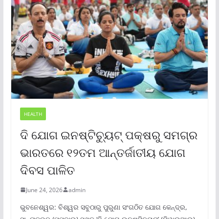
HEALTH
ଦି ଯୋଗ ଇନଷ୍ଟିଚ୍ୟୁଟ୍ ପକ୍ଷରୁ ସମଗ୍ର
ଭାରତରେ ୧୨ତମ ଆନ୍ତର୍ଜାତୀୟ ଯୋଗ
ଦିବସ ପାଳିତ
June 24, 2026
admin
ଭୁବନେଶ୍ୱର: ବିଶ୍ୱର ସବୁଠାରୁ ପୁରୁଣା ସଂଗଠିତ ଯୋଗ କେନ୍ଦ୍ର,