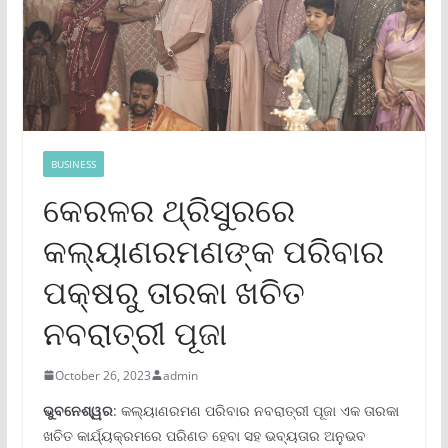
BUSINESS
କେରଳର ଥ୍ରିସୁରରେ
କଲ୍ୟାଣରମଣଙ୍କ ପରିବାର
ପକ୍ଷରୁ ତାରକା ଖଚିତ
ନବରାତ୍ରୀ ପୂଜା
October 26, 2023
admin
ଭୁବନେଶ୍ୱର
: କଲ୍ୟାଣରମଣ ପରିବାର ନବରାତ୍ରୀ ପୂଜା ଏକ ତାରକା
ଖଚିତ କାର୍ଯ୍ୟକ୍ରମରେ ପରିଣତ ହେବା ସହ ଭବ୍ୟତାର ଅନୁଭବ