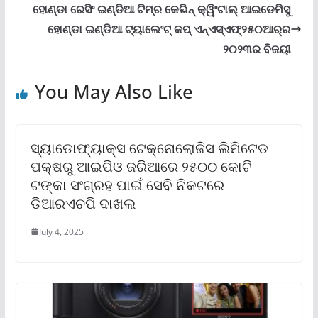
ହୋଣ୍ଡା ରେସିଂ ଇଣ୍ଡିଆ ଟିମ୍‌ର କେଭିନ୍ କ୍ୱିଂଟାଲ୍ ଆଇଡେମିସୁ
ହୋଣ୍ଡା ଇଣ୍ଡିଆ ଟ୍ୟାଲେଂଟ୍ କପ୍ ଏନ୍‌ଏସ୍‌ଏଫ୍‌୨୫୦ଆର୍‌ର
୨୦୨୩ର ବିଜୟୀ
You May Also Like
ସ୍ୟାଡୋଫ୍ୟାକ୍ସ ଟେକ୍ନୋଲୋଜିସ ଲିମିଟେଡ
ପକ୍ଷରୁ ଆଇପିଓ ଜରିଆରେ ୨୫୦୦ କୋଟି
ଟଙ୍କା ସଂଗ୍ରହ ପାଇଁ ସେବି ନିକଟରେ
ଡିଆରଏଚପି ଦାଖଲ
July 4, 2025