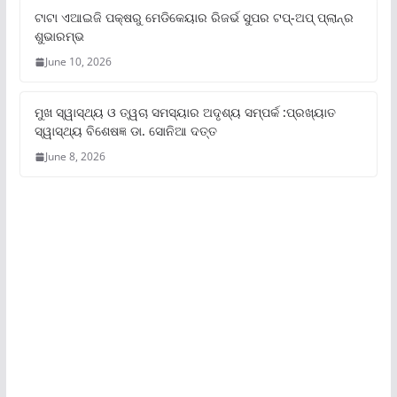
ଟାଟା ଏଆଇଜି ପକ୍ଷରୁ ମେଡିକେୟାର ରିଜର୍ଭ ସୁପର ଟପ୍‌-ଅପ୍ ପ୍ଲାନ୍‌ର
ଶୁଭାରମ୍ଭ
June 10, 2026
ମୁଖ ସ୍ୱାସ୍ଥ୍ୟ ଓ ତ୍ୱଚା ସମସ୍ୟାର ଅଦୃଶ୍ୟ ସମ୍ପର୍କ :ପ୍ରଖ୍ୟାତ
ସ୍ୱାସ୍ଥ୍ୟ ବିଶେଷଜ୍ଞ ଡା. ସୋନିଆ ଦତ୍ତ
June 8, 2026