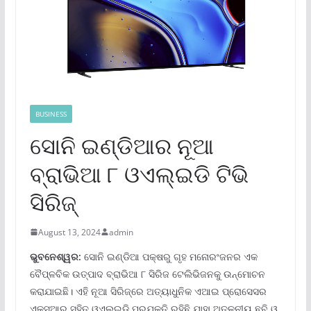
BUSINESS
ସୋନି ଇଣ୍ଡିଆର ନୂଆ
ବ୍ରାଭିଆ ୮ ଓଏଲ୍‌ଇଡି ଟିଭି
ସିରିଜ୍‌
August 13, 2024
admin
ଭୁବନେଶ୍ୱ
ର
:
ସୋନି ଇଣ୍ଡିଆ ପକ୍ଷରୁ ଗୃହ ମନୋରଂଜନର ଏକ
ବୈପ୍ଳବିକ ଉତ୍ପାଦ ବ୍ରାଭିଆ ୮ ସିରିଜ ଟେଲିଭିଜନକୁ ଉନ୍ମୋଚନ
କରାଯାଇଛି। ଏହି ନୂଆ ସିରିଜ୍‌ରେ ଅତ୍ୟାଧୁନିକ ଏଆଇ ପ୍ରୋସେସର
ଏକ୍ସଆର ସହିତ ଓଏଲ୍‌ଇଡି ପ୍ରଯୁକ୍ତି ରହିଛି ଯାହା ଅତୁଳନୀୟ ଛବି ଓ