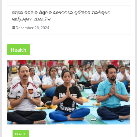
ସମ୍‌ରେ ନବଜାତ ଶିଶୁଙ୍କ କ୍ଷେତ୍ରରେ ପୁର୍ନଜୀବନ ପ୍ରଶିକ୍ଷଣ
କାର୍ଯ୍ୟକ୍ରମ ଆୟୋଜିତ
December 26, 2024
Health
HEALTH