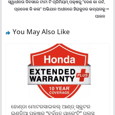
ସ୍ୱାଧୀନତା ଦିବସରେ ଟାଟା ଟି ପ୍ରିମିୟମ୍ ପକ୍ଷରୁ “ଦେଶ କା ଗର୍ବ,
ପ୍ରଦେଶ କି କଳା” ଅଭିଯାନ ଅଧୀନରେ ହିରାକୁଦର ଭବ୍ୟତାକୁ
ପାଳନ
You May Also Like
ହୋଣ୍ଡା ମୋଟରସାଇକଲ୍ ଆଣ୍ଡ୍ ସ୍କୁଟର
ଇଣ୍ଡିଆ ପକ୍ଷରୁ “ବର୍ଦ୍ଧିତ ୱାରେଂଟି” ପ୍ଲସ୍