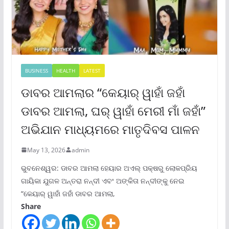
BUSINESS
HEALTH
LATEST
ଡାବର ଆମଲାର “କେୟାର୍ ୱାହାଁ ଜହାଁ
ଡାବର ଆମଲା, ଘର୍ ୱାହାଁ ମେରୀ ମାଁ ଜହାଁ”
ଅଭିଯାନ ମାଧ୍ୟମରେ ମାତୃଦିବସ ପାଳନ
May 13, 2026
admin
ଭୁବନେଶ୍ୱର: ଡାବର ଆମଲା ହେୟାର ଅଏଲ୍ ପକ୍ଷରୁ ଲୋକପ୍ରିୟ
ଗାୟିକା ଯୁଗଳ ଅନ୍ତରା ନନ୍ଦୀ ଏବଂ ଅଙ୍କିତା ନନ୍ଦୀଙ୍କୁ ନେଇ
“କେୟାର୍ ୱାହାଁ ଜହାଁ ଡାବର ଆମଲା,
Share