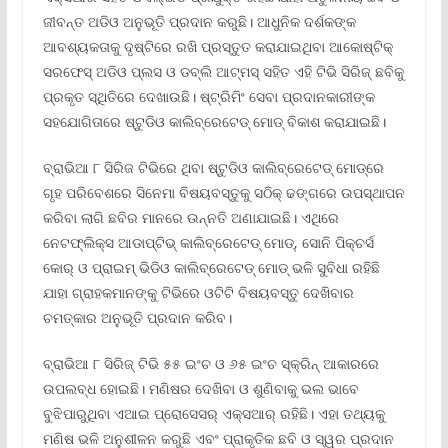
ଜୀବନ୍ତ ଅଡିଓ ଅନୁଭୂତି ପ୍ରଦାନ କରୁଛି। ଆଧୁନିକ ଦର୍ଶକଙ୍କ
ଆବଶ୍ୟକତାକୁ ଦୃଷ୍ଟିରେ ରଖି ପ୍ରସ୍ତୁତ କରାଯାଇଥିବା ଆକୋଷ୍ଟିକ୍
ସରଫେସ୍ ଅଡିଓ ପ୍ଲସ ଓ ଡବ୍‌ଲି ଆଟ୍‌ମସ୍ ସହିତ ଏହି ଟିଭି ସିରିଜ୍ ଛବିକୁ
ପ୍ରକୃତ ସ୍ଥିତିରେ ଦେଖାଉଛି। ଷ୍ଟ୍ରିମିଂ ସେବା ପ୍ରଦାନକାରୀଙ୍କ
ସହଯୋଗିତାରେ ଷ୍ଟୁଡିଓ କାଲିବ୍ରେଟେଡ୍ ମୋଡ୍ ବିକାଶ କରାଯାଇଛି।
ବ୍ରାଭିଆ ୮ ସିରିଜ ଟିଭିରେ ଥିବା ଷ୍ଟୁଡିଓ କାଲିବ୍ରେଟେଡ୍ ମୋଡ୍‌ରେ
ଗୃହ ପରିବେଶରେ ସିନେମା ବିଷୟବସ୍ତୁକୁ ସଠିକ୍ ଢଙ୍ଗରେ ଉପସ୍ଥାପନ
କରିବା ଲାଗି ଛବିର ମାନରେ ଉନ୍ନତି ଅଣାଯାଇଛି। ଏଥିରେ
ନେଟଫ୍ଲିକ୍ସ ଆଡାପ୍‌ଟିଭ୍ କାଲିବ୍ରେଟେଡ୍ ମୋଡ୍‌, ସୋନି ପିକ୍‌ଚର୍ସ
କୋର୍ ଓ ପ୍ରାଇମ୍ ଭିଡିଓ କାଲିବ୍ରେଟେଡ୍ ମୋଡ୍ ଭଳି ସୁବିଧା ରହିଛି
ଯାହା ଗ୍ରାହକମାନଙ୍କୁ ଟିଭିରେ ଓଟିଟି ବିଷୟବସ୍ତୁ ଦେଖିବାର
ଚମତ୍କାର ଅନୁଭୂତି ପ୍ରଦାନ କରିବ।
ବ୍ରାଭିଆ ୮ ସିରିଜ୍ ଟିଭି ୫୫ ଇଂଚ ଓ ୬୫ ଇଂଚ ସ୍କ୍ରିନ୍ ଆକାରରେ
ଉପଲବ୍ଧ ହୋଇଛି। ମଣିଷର ଦେଖିବା ଓ ଶୁଣିବାକୁ ଭଲ ଭାବେ
ବୁଝିପାରୁଥିବା ଏଆଇ ପ୍ରୋସେସର୍ ଏକ୍ସଆର୍ ରହିଛି। ଏହା ତଥ୍ୟକୁ
ମଣିଷ ଭଳି ଅନୁଶୀଳନ କରୁଛି ଏବଂ ପ୍ରାକୃତିକ ଛବି ଓ ସ୍ୱର ପ୍ରଦାନ