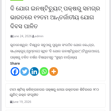
ଦି ଯୋଗ ଇନଷ୍ଟିଚ୍ୟୁଟ୍ ପକ୍ଷରୁ ସମଗ୍ର
ଭାରତରେ ୧୨ତମ ଆନ୍ତର୍ଜାତୀୟ ଯୋଗ
ଦିବସ ପାଳିତ
June 24, 2026
admin
ଭୁବନେଶ୍ୱର: ବିଶ୍ୱର ସବୁଠାରୁ ପୁରୁଣା ସଂଗଠିତ ଯୋଗ କେନ୍ଦ୍ର,
ସାନ୍ତାକ୍ରୁଜ୍ (ମୁମ୍ବାଇ) ସ୍ଥିତ ‘ଦି ଯୋଗ ଇନଷ୍ଟିଚ୍ୟୁଟ୍‌’ (ଟିୱାଇଆଇ),
ପକ୍ଷରୁ ଚଳିତ ବର୍ଷର ବିଷୟବସ୍ତୁ “ସୁସ୍ଥ ବାର୍ଦ୍ଧକ୍ୟ
Share
ଟାଟା ଷ୍ଟିଲ୍‌ କଳିଙ୍ଗନଗର ପକ୍ଷରୁ ମେଗା ରକ୍ତଦାନ ଶିବିରରେ ୨୮୦
ୟୁନିଟ୍‌ ରକ୍ତ ସଂଗୃହୀତ
June 19, 2026