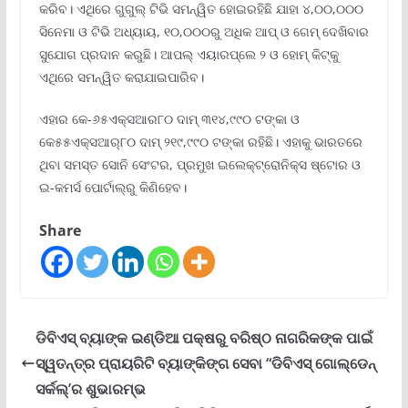
କରିବ। ଏଥିରେ ଗୁଗୁଲ୍ ଟିଭି ସମନ୍ୱିତ ହୋଇରହିଛି ଯାହା ୪,୦୦,୦୦୦
ସିନେମା ଓ ଟିଭି ଅଧ୍ୟାୟ, ୧୦,୦୦୦ରୁ ଅଧିକ ଆପ୍ ଓ ଗେମ୍ ଦେଖିବାର
ସୁଯୋଗ ପ୍ରଦାନ କରୁଛି। ଆପଲ୍ ଏୟାରପ୍ଲେ ୨ ଓ ହୋମ୍ କିଟ୍‌କୁ
ଏଥିରେ ସମନ୍ୱିତ କରାଯାଇପାରିବ।
ଏହାର କେ-୬୫ଏକ୍ସଆର୮୦ ଦାମ୍ ୩୧୪,୯୯୦ ଟଙ୍କା ଓ
କେ୫୫ଏକ୍ସଆର୍‌୮୦ ଦାମ୍ ୨୧୯,୯୯୦ ଟଙ୍କା ରହିଛି। ଏହାକୁ ଭାରତରେ
ଥିବା ସମସ୍ତ ସୋନି ସେଂଟର, ପ୍ରମୁଖ ଇଲେକ୍ଟ୍ରୋନିକ୍ସ ଷ୍ଟୋର ଓ
ଇ-କମର୍ସ ପୋର୍ଟାଲ୍‌ରୁ କିଣିହେବ।
Share
ଡିବିଏସ୍ ବ୍ୟାଙ୍କ ଇଣ୍ଡିଆ ପକ୍ଷରୁ ବରିଷ୍ଠ ନାଗରିକଙ୍କ ପାଇଁ
ସ୍ୱତନ୍ତ୍ର ପ୍ରାୟରିଟି ବ୍ୟାଙ୍କିଙ୍ଗ ସେବା “ଡିବିଏସ୍ ଗୋଲ୍‌ଡେନ୍
ସର୍କଲ୍‌’ର ଶୁଭାରମ୍ଭ