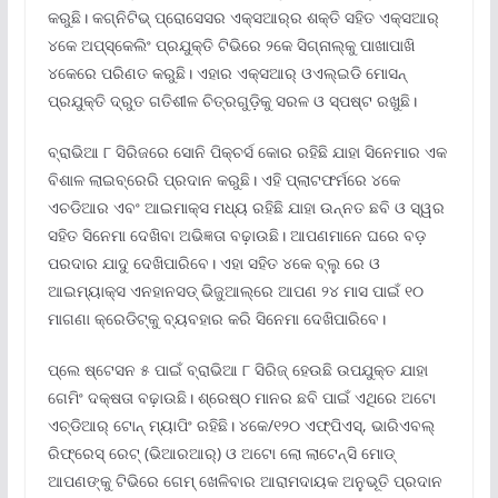
କରୁଛି। କଗ୍ନିଟିଭ୍ ପ୍ରୋସେସର ଏକ୍ସଆର୍‌ର ଶକ୍ତି ସହିତ ଏକ୍ସଆର୍
୪କେ ଅପ୍‌ସ୍କେଲିଂ ପ୍ରଯୁକ୍ତି ଟିଭିରେ ୨କେ ସିଗ୍ନାଲ୍‌କୁ ପାଖାପାଖି
୪କେରେ ପରିଣତ କରୁଛି। ଏହାର ଏକ୍ସଆର୍ ଓଏଲ୍‌ଇଡି ମୋସନ୍
ପ୍ରଯୁକ୍ତି ଦ୍ରୁତ ଗତିଶୀଳ ଚିତ୍ରଗୁଡ଼ିକୁ ସରଳ ଓ ସ୍ପଷ୍ଟ ରଖୁଛି।
ବ୍ରାଭିଆ ୮ ସିରିଜରେ ସୋନି ପିକ୍ଚର୍ସ କୋର ରହିଛି ଯାହା ସିନେମାର ଏକ
ବିଶାଳ ଲାଇବ୍ରେରି ପ୍ରଦାନ କରୁଛି। ଏହି ପ୍ଲାଟଫର୍ମରେ ୪କେ
ଏଚଡିଆର ଏବଂ ଆଇମାକ୍ସ ମଧ୍ୟ ରହିଛି ଯାହା ଉନ୍ନତ ଛବି ଓ ସ୍ୱର
ସହିତ ସିନେମା ଦେଖିବା ଅଭିଜ୍ଞତା ବଢ଼ାଉଛି। ଆପଣମାନେ ଘରେ ବଡ଼
ପରଦାର ଯାଦୁ ଦେଖିପାରିବେ। ଏହା ସହିତ ୪କେ ବ୍ଲୁ ରେ ଓ
ଆଇମ୍ୟାକ୍ସ ଏନହାନସଡ୍ ଭିଜୁଆଲ୍‌ରେ ଆପଣ ୨୪ ମାସ ପାଇଁ ୧୦
ମାଗଣା କ୍ରେଡିଟ୍‌କୁ ବ୍ୟବହାର କରି ସିନେମା ଦେଖିପାରିବେ।
ପ୍ଲେ ଷ୍ଟେସନ ୫ ପାଇଁ ବ୍ରାଭିଆ ୮ ସିରିଜ୍ ହେଉଛି ଉପଯୁକ୍ତ ଯାହା
ଗେମିଂ ଦକ୍ଷତା ବଢ଼ାଉଛି। ଶ୍ରେଷ୍ଠ ମାନର ଛବି ପାଇଁ ଏଥିରେ ଅଟୋ
ଏଚ୍‌ଡିଆର୍ ଟୋନ୍ ମ୍ୟାପିଂ ରହିଛି। ୪କେ/୧୨୦ ଏଫ୍‌ପିଏସ୍‌, ଭାରିଏବଲ୍
ରିଫ୍ରେସ୍ ରେଟ୍ (ଭିଆରଆର୍‌) ଓ ଅଟୋ ଲୋ ଲାଟେନ୍‌ସି ମୋଡ୍
ଆପଣଙ୍କୁ ଟିଭିରେ ଗେମ୍ ଖେଳିବାର ଆରାମଦାୟକ ଅନୁଭୂତି ପ୍ରଦାନ