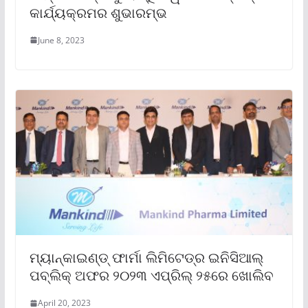
କାର୍ଯ୍ୟକ୍ରମର ଶୁଭାରମ୍ଭ
June 8, 2023
ମ୍ୟାନ୍‌କାଇଣ୍ଡ୍ ଫାର୍ମା ଲିମିଟେଡ୍‌ର ଇନିସିଆଲ୍
ପବ୍ଲିକ୍ ଅଫର ୨୦୨୩ ଏପ୍ରିଲ୍ ୨୫ରେ ଖୋଲିବ
April 20, 2023