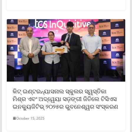
କିଟ୍ ଇଣ୍ଟରନ୍ୟାସନାଲ ସ୍କୁଲର ସ୍ୱସ୍ତିକା
ମିଶ୍ର ଏବଂ ଅଦ୍ୱେୟା ସଡ଼ଙ୍ଗୀ ଜିତିଲେ ଟିସିଏସ
ଇନକ୍ୟୁଜିଟିଭ୍ ୨୦୨୫ର ଭୁବନେଶ୍ୱର ସଂସ୍କରଣ
October 15, 2025