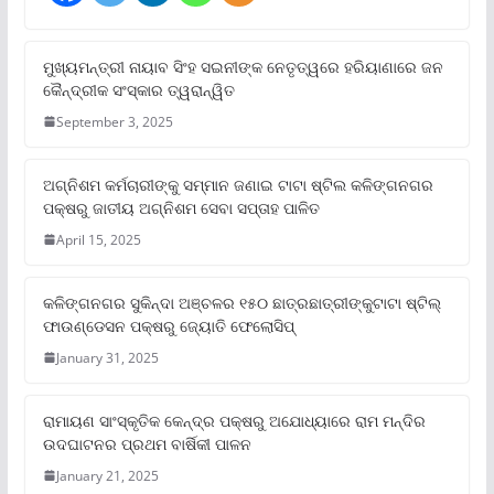
ମୁଖ୍ୟମନ୍ତ୍ରୀ ନାୟାବ ସିଂହ ସଇନୀଙ୍କ ନେତୃତ୍ୱରେ ହରିୟାଣାରେ ଜନ
କୈନ୍ଦ୍ରୀକ ସଂସ୍କାର ତ୍ୱରାନ୍ୱିତ
September 3, 2025
ଅଗ୍ନିଶମ କର୍ମଚାରୀଙ୍କୁ ସମ୍ମାନ ଜଣାଇ ଟାଟା ଷ୍ଟିଲ କଳିଙ୍ଗନଗର
ପକ୍ଷରୁ ଜାତୀୟ ଅଗ୍ନିଶମ ସେବା ସପ୍ତାହ ପାଳିତ
April 15, 2025
କଳିଙ୍ଗନଗର ସୁକିନ୍ଦା ଅଞ୍ଚଳର ୧୫୦ ଛାତ୍ରଛାତ୍ରୀଙ୍କୁଟାଟା ଷ୍ଟିଲ୍
ଫାଉଣ୍ଡେସନ ପକ୍ଷରୁ ଜ୍ୟୋତି ଫେଲୋସିପ୍‌
January 31, 2025
ରାମାୟଣ ସାଂସ୍କୃତିକ କେନ୍ଦ୍ର ପକ୍ଷରୁ ଅଯୋଧ୍ୟାରେ ରାମ ମନ୍ଦିର
ଉଦଘାଟନର ପ୍ରଥମ ବାର୍ଷିକୀ ପାଳନ
January 21, 2025