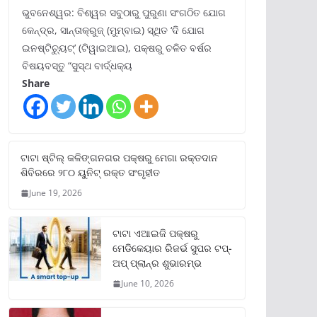
ଭୁବନେଶ୍ୱର: ବିଶ୍ୱର ସବୁଠାରୁ ପୁରୁଣା ସଂଗଠିତ ଯୋଗ
କେନ୍ଦ୍ର, ସାନ୍ତାକ୍ରୁଜ୍ (ମୁମ୍ବାଇ) ସ୍ଥିତ ‘ଦି ଯୋଗ
ଇନଷ୍ଟିଚ୍ୟୁଟ୍‌’ (ଟିୱାଇଆଇ), ପକ୍ଷରୁ ଚଳିତ ବର୍ଷର
ବିଷୟବସ୍ତୁ “ସୁସ୍ଥ ବାର୍ଦ୍ଧକ୍ୟ
Share
ଟାଟା ଷ୍ଟିଲ୍‌ କଳିଙ୍ଗନଗର ପକ୍ଷରୁ ମେଗା ରକ୍ତଦାନ
ଶିବିରରେ ୨୮୦ ୟୁନିଟ୍‌ ରକ୍ତ ସଂଗୃହୀତ
June 19, 2026
ଟାଟା ଏଆଇଜି ପକ୍ଷରୁ
ମେଡିକେୟାର ରିଜର୍ଭ ସୁପର ଟପ୍‌-
ଅପ୍ ପ୍ଲାନ୍‌ର ଶୁଭାରମ୍ଭ
June 10, 2026