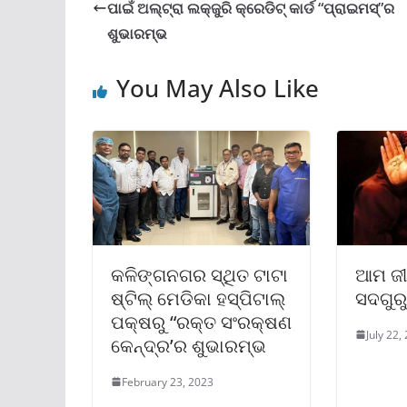
ପାଇଁ ଅଲ୍‌ଟ୍ରା ଲକ୍‌ଜୁରି କ୍ରେଡିଟ୍ କାର୍ଡ “ପ୍ରାଇମସ୍‌”ର
ଶୁଭାରମ୍ଭ
You May Also Like
କଳିଙ୍ଗନଗର ସ୍ଥିତ ଟାଟା
ଆମ ଜ
ଷ୍ଟିଲ୍ ମେଡିକା ହସ୍ପିଟାଲ୍
ସଦଗୁରୁ
ପକ୍ଷରୁ “ରକ୍ତ ସଂରକ୍ଷଣ
July 22,
କେନ୍ଦ୍ର’ର ଶୁଭାରମ୍ଭ
February 23, 2023