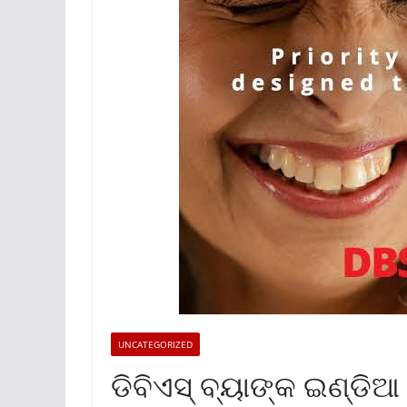
UNCATEGORIZED
ଡିବିଏସ୍ ବ୍ୟାଙ୍କ ଇଣ୍ଡିଆ