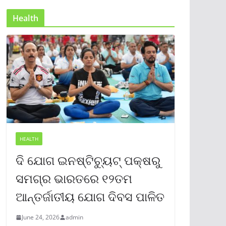
Health
HEALTH
ଦି ଯୋଗ ଇନଷ୍ଟିଚ୍ୟୁଟ୍ ପକ୍ଷରୁ
ସମଗ୍ର ଭାରତରେ ୧୨ତମ
ଆନ୍ତର୍ଜାତୀୟ ଯୋଗ ଦିବସ ପାଳିତ
June 24, 2026
admin