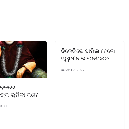
ବିଜେଡ଼ିରେ ସାମିଲ ହେଲେ
ସ୍ୱାଧୀନ କାଉନସିଲର
April 7, 2022
ୀବନରେ
ଙ୍କ ଭୂମିକା କଣ?
 2021