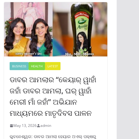
BUSINESS
HEALTH
LATEST
ଡାବର ଆମଲାର “କେୟାର୍ ୱାହାଁ
ଜହାଁ ଡାବର ଆମଲା, ଘର୍ ୱାହାଁ
ମେରୀ ମାଁ ଜହାଁ” ଅଭିଯାନ
ମାଧ୍ୟମରେ ମାତୃଦିବସ ପାଳନ
May 13, 2026
admin
ଭୁବନେଶ୍ୱର: ଡାବର ଆମଲା ହେୟାର ଅଏଲ୍ ପକ୍ଷରୁ