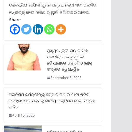
ଲୋକପ୍ରିୟ ଗାୟିକା ଯୁଗଳ ଅନ୍ତରା ନନ୍ଦୀ ଏବଂ ଅଙ୍କିତା
ନନ୍ଦୀଙ୍କୁ ନେଇ “କେୟାର୍ ୱାହାଁ ଜହାଁ ଡାବର ଆମଲା,
Share
ମୁଖ୍ୟମନ୍ତ୍ରୀ ନାୟାବ ସିଂହ
ସଇନୀଙ୍କ ନେତୃତ୍ୱରେ
ହରିୟାଣାରେ ଜନ କୈନ୍ଦ୍ରୀକ
ସଂସ୍କାର ତ୍ୱରାନ୍ୱିତ
September 3, 2025
ଅଗ୍ନିଶମ କର୍ମଚାରୀଙ୍କୁ ସମ୍ମାନ ଜଣାଇ ଟାଟା ଷ୍ଟିଲ
କଳିଙ୍ଗନଗର ପକ୍ଷରୁ ଜାତୀୟ ଅଗ୍ନିଶମ ସେବା ସପ୍ତାହ
ପାଳିତ
April 15, 2025