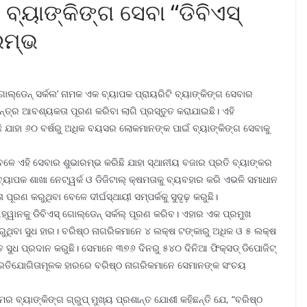
 ବ୍ୟାଙ୍କିଙ୍ଗ ସେବା “ଡିବିଏସ୍
ାରମ୍ଭ
ଗୋଲ୍‌ଡେନ୍ ସର୍କଲ’ ନାମକ ଏକ ବ୍ୟାପକ ପ୍ରାୟରିଟି ବ୍ୟାଙ୍କିଙ୍ଗ ସେବାର
ନ୍ତ୍ର ଆବଶ୍ୟକତା ପୂରଣ କରିବା ଲାଗି ପ୍ରସ୍ତୁତ କରାଯାଇଛି। ଏହି
ୁଛି ଯାହା ୬୦ ବର୍ଷରୁ ଅଧିକ ବୟସର ଲୋକମାନଙ୍କ ପାଇଁ ବ୍ୟାଙ୍କିଙ୍ଗ ସେବାକୁ
ବେଳେ ଏହି ସେବାର ଶୁଭାରମ୍ଭ କରିଛି ଯାହା ସ୍ଥାନୀୟ ବଜାର ପ୍ରତି ବ୍ୟାଙ୍କର
ବ୍ୟାପକ ଶାଖା ନେଟ୍‌ୱର୍କ ଓ ଡିଜିଟାଲ୍ କ୍ଷମତାକୁ ବ୍ୟବହାର କରି ଏଭଳି ସମାଧାନ
ରଣ କରୁଥିବା ବେଳେ ଦୀର୍ଘସ୍ଥାୟୀ ସମ୍ପର୍କକୁ ସୁଦୃଢ଼ କରୁଛି।
ୱାନକୁ ଡିବିଏସ୍ ଗୋଲ୍‌ଡେନ୍ ସର୍କଲ୍ ପୂରଣ କରିବ। ଏହାର ଏକ ପ୍ରମୁଖ
ଥିବା ସୁଧ ହାର। ବରିଷ୍ଠ ନାଗରିକମାନେ ୪ ଲକ୍ଷ ଟଙ୍କାରୁ ଅଧିକ ଓ ୫ ଲକ୍ଷ
୍ତ ସୁଧ ପ୍ରଦାନ କରୁଛି। ସେମାନେ ୩୭୬ ଦିନରୁ ୫୪୦ ଦିନିଆ ଫିକ୍ସଡ୍ ଡିପୋଜିଟ୍
୍ରତିଯୋଗିତାମୂଳକ ହାରରେ ବରିଷ୍ଠ ନାଗରିକମାନେ ସେମାନଙ୍କ ସଂଚୟ
ମର ବ୍ୟାଙ୍କିଙ୍ଗ ଗ୍ରୁପ୍ ମୁଖ୍ୟ ପ୍ରଶାନ୍ତ ଯୋଶୀ କହିଛନ୍ତି ଯେ, “ବରିଷ୍ଠ