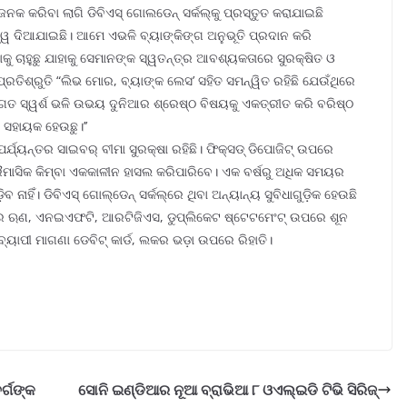
ନକ କରିବା ଲାଗି ଡିବିଏସ୍ ଗୋଲଡେନ୍ ସର୍କଲ୍‌କୁ ପ୍ରସ୍ତୁତ କରାଯାଇଛି
ତ୍ୱ ଦିଆଯାଇଛି। ଆମେ ଏଭଳି ବ୍ୟାଙ୍କିଙ୍ଗ ଅନୁଭୂତି ପ୍ରଦାନ କରି
କୁ ଚାହୁଛୁ ଯାହାକୁ ସେମାନଙ୍କ ସ୍ୱତନ୍ତ୍ର ଆବଶ୍ୟକତାରେ ସୁରକ୍ଷିତ ଓ
ତିଶ୍ରୁତି “ଲିଭ ମୋର, ବ୍ୟାଙ୍କ ଲେସ’ ସହିତ ସମନ୍ୱିତ ରହିଛି ଯେଉଁଥିରେ
ିଗତ ସ୍ୱର୍ଶ ଭଳି ଉଭୟ ଦୁନିଆର ଶ୍ରେଷ୍ଠ ବିଷୟକୁ ଏକତ୍ରୀତ କରି ବରିଷ୍ଠ
 ସହାୟକ ହେଉଛୁ।’’
 ପର୍ଯ୍ୟନ୍ତର ସାଇବର୍ ବୀମା ସୁରକ୍ଷା ରହିଛି। ଫିକ୍ସଡ୍ ଡିପୋଜିଟ୍ ଉପରେ
୍ରୈମାସିକ କିମ୍ବା ଏକକାଳୀନ ହାସଲ କରିପାରିବେ। ଏକ ବର୍ଷରୁ ଅଧିକ ସମୟର
ହିଁ। ଡିବିଏସ୍ ଗୋଲ୍‌ଡେନ୍ ସର୍କଲ୍‌ରେ ଥିବା ଅନ୍ୟାନ୍ୟ ସୁବିଧାଗୁଡ଼ିକ ହେଉଛି
ରେ ଋଣ, ଏନଇଏଫଟି, ଆରଟିଜିଏସ, ଡୁପ୍ଲିକେଟ ଷ୍ଟେଟମେଂଟ୍ ଉପରେ ଶୂନ
୍ୟାପୀ ମାଗଣା ଡେବିଟ୍ କାର୍ଡ, ଲକର ଭଡ଼ା ଉପରେ ରିହାତି।
ର୍ଗଙ୍କ
ସୋନି ଇଣ୍ଡିଆର ନୂଆ ବ୍ରାଭିଆ ୮ ଓଏଲ୍‌ଇଡି ଟିଭି ସିରିଜ୍‌