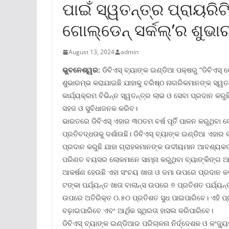
ପାଇଁ ସ୍ୱତନ୍ତ୍ର ପ୍ରାୟରିଟି
ଗୋଲ୍‌ଡେନ୍ ସର୍କଲ୍‌’ର ଶୁଭ
August 13, 2024
admin
ଭୁବନେଶ୍ୱର:
ଡିବିଏସ୍ ବ୍ୟାଙ୍କ ଇଣ୍ଡିଆ ପକ୍ଷରୁ “ଡିବିଏସ୍ 
ଶୁଭାରମ୍ଭ କରାଯାଇଛି ଯାହାକୁ ବରିଷ୍ଠ ନାଗରିକମାନଙ୍କ ସ୍ୱତ
କାର୍ଯ୍ୟକ୍ରମ ବିଭିନ୍ନ ସ୍ୱତନ୍ତ୍ର ଲାଭ ଓ ସେବା ପ୍ରଦାନ କର
ସହଜ ଓ ସୁବିଧାଜନକ କରିବ।
ଭାରତରେ ଡିବିଏସ୍ ଏହାର ୩୦ତମ ବର୍ଷ ପୂର୍ତି ପାଳନ କରୁଥିବା 
ପ୍ରତିବଦ୍ଧତାକୁ ଦର୍ଶାଉଛି। ଡିବିଏସ୍ ବ୍ୟାଙ୍କ ଇଣ୍ଡିଆ ଏହାର 
ପ୍ରଦାନ କରୁଛି ଯାହା ଗ୍ରାହକମାନଙ୍କ ଉଦୀୟମାନ ଆବଶ୍ୟକତା ପୂ
ପରିଣତ ବୟସର ଲୋକମାନେ ସାମ୍ନା କରୁଥିବା ବ୍ୟାଙ୍କିଙ୍ଗ ଆହ୍
ଆକର୍ଷଣ ହେଉଛି ଏହା ସଂଚୟ ଖାତା ଓ ଜମା ଉପରେ ପ୍ରଦାନ କରୁ
ଟଙ୍କା ପର୍ଯ୍ୟନ୍ତ ଖାତା ବାଲାନ୍ସ ଉପରେ ୭ ପ୍ରତିଶତ ପର୍ଯ୍ୟନ
ଉପରେ ଅତିରିକ୍ତ ୦.୫୦ ପ୍ରତିଶତ ସୁଧ ପାଇପାରିବେ। ଏହି ପ
ବଢ଼ାଇପାରିବେ ଏବଂ ଆର୍ଥିକ ସ୍ଥିରତା ହାସଲ କରିପାରିବେ।
ଡିବିଏସ୍ ବ୍ୟାଙ୍କ ଇଣ୍ଡିଆର ପରିଚାଳନା ନିର୍ଦ୍ଦେଶକ ଓ କଂଜ୍ୟୁ