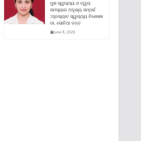
ମୁଖ ସ୍ୱାସ୍ଥ୍ୟ ଓ ତ୍ୱଚା
ସମସ୍ୟାର ଅଦୃଶ୍ୟ ସମ୍ପର୍କ
:ପ୍ରଖ୍ୟାତ ସ୍ୱାସ୍ଥ୍ୟ ବିଶେଷଜ୍ଞ
ଡା. ସୋନିଆ ଦତ୍ତ
June 8, 2026