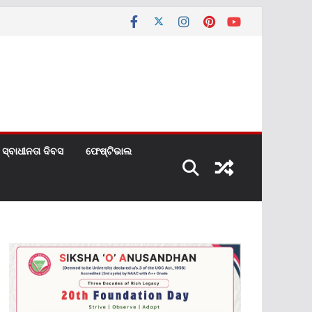
ସ୍ବାଧୀନତା ଦିବସ
ଫେଷ୍ଟିଭାଲ