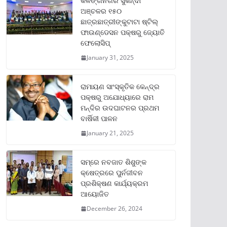
କଳିଙ୍ଗନଗର ସୁକିନ୍ଦା
ଅଞ୍ଚଳର ୧୫୦
ଛାତ୍ରଛାତ୍ରୀଙ୍କୁଟାଟା ଷ୍ଟିଲ୍
ଫାଉଣ୍ଡେସନ ପକ୍ଷରୁ ଜ୍ୟୋତି
ଫେଲୋସିପ୍‌
January 31, 2025
ରାମାୟଣ ସାଂସ୍କୃତିକ କେନ୍ଦ୍ର
ପକ୍ଷରୁ ଅଯୋଧ୍ୟାରେ ରାମ
ମନ୍ଦିର ଉଦଘାଟନର ପ୍ରଥମ
ବାର୍ଷିକୀ ପାଳନ
January 21, 2025
ସମ୍‌ରେ ନବଜାତ ଶିଶୁଙ୍କ
କ୍ଷେତ୍ରରେ ପୁର୍ନଜୀବନ
ପ୍ରଶିକ୍ଷଣ କାର୍ଯ୍ୟକ୍ରମ
ଆୟୋଜିତ
December 26, 2024