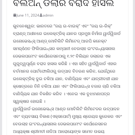
ବିଲିଅନ୍ ଡଲାର ବରାଦ ହାସଲ
June 11, 2024
admin
ଭୁବନେଶ୍ୱର: ଭାରତରେ “ଜୟ ଇ-ବାଇକ୍‌” ଏବଂ “ଜୟ ଇ-ରିକ୍‌”
ବ୍ରାଣ୍ଡ୍ ଅଧୀନରେ ଇଲେକ୍ଟ୍ରିକ୍ ଯାନର ପ୍ରମୁଖ ନିର୍ମାତା ୱାର୍ଡୱିଜାର୍ଡ
ଇନୋଭେସନ୍ସ୍ ଆଣ୍ଡ୍ ମୋବିଲିଟି ଲିମିଟେଡ୍ ଆରପି କନେକ୍ଟ
ସମର୍ôଥତ ଫିଲିପାଇନ୍ସର କମ୍ପାନୀ ବେଉଲାହ ଇଂଟରନ୍ୟାସନାଲ
ଡେଭଲପମେଂଟ କର୍ପୋରେସନଠାରୁ ୧.୨୯ ବିଲିୟନ ଡଲାରର ଏକ
ଗୁରୁତ୍ୱପୂର୍ଣ୍ଣ ବରାଦ ହାସଲ କରିଛି । ଏହା ସହିତ ୱାର୍ଡୱିଜାର୍ଡ ଏହାର
ବର୍ତମାନର ପୋର୍ଟଫୋଲିଓରୁ ଉତ୍ପାଦ ବିତରଣ କରିବ, ଯେଉଁଥିରେ
ଇଲେକ୍ଟ୍ରିକ୍ ଦୁଇ ଚକିଆ ଯାନ, ବାଣିଜ୍ୟିକ ଏବଂ ଯାତ୍ରୀବାହୀ ଯାନ
କ୍ଷେତ୍ରରେ ତିନି ଚକିଆ ଯାନ ଏବଂ ଫିଲିପାଇନ୍ସ ବଜାର ଚାରି ଚକିଆ
ବାଣିଜ୍ୟିକ ଯାନ ବିକଶିତ କରିବ । ଏନେଇ ଏକ ବୁଝାମଣାପତ୍ର
ସ୍ୱାକ୍ଷର ହୋଇଛି ।
ୱାର୍ଡୱିଜାର୍ଡ ଇନୋଭେସନ୍ସ ଆଣ୍ଡ ମୋବିଲିଟି ଲିମିଟେଡର ଉତ୍ପାଦନ
ଏବଂ ବ୍ୟବସାୟ ବିକାଶ (ଏକ୍ସପୋର୍ଟ) ମୁଖ୍ୟ ଶ୍ରେୟସ କୁରେକର ଏବଂ
ବେଉଲାହ ଇଂଟରନ୍ୟାସନାଲ ଡେଭଲପମେଂଟ କର୍ପୋରେସନର
ଅଧ୍ୟକ୍ଷା ଶ୍ରୀମତୀ ନାଦିଆ ଆରୋୟୋଙ୍କ ସମେତ ଉଭୟ