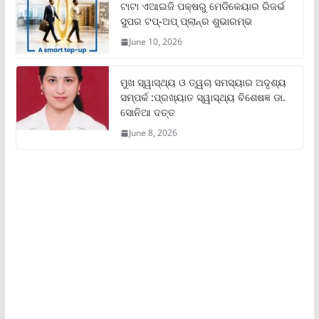
ଟାଟା ଏଆଇଜି ପକ୍ଷରୁ ମେଡିକେୟାର ରିଜର୍ଭ
ସୁପର ଟପ୍‌-ଅପ୍ ପ୍ଲାନ୍‌ର ଶୁଭାରମ୍ଭ
June 10, 2026
ମୁଖ ସ୍ୱାସ୍ଥ୍ୟ ଓ ତ୍ୱଚା ସମସ୍ୟାର ଅଦୃଶ୍ୟ
ସମ୍ପର୍କ :ପ୍ରଖ୍ୟାତ ସ୍ୱାସ୍ଥ୍ୟ ବିଶେଷଜ୍ଞ ଡା.
ସୋନିଆ ଦତ୍ତ
June 8, 2026