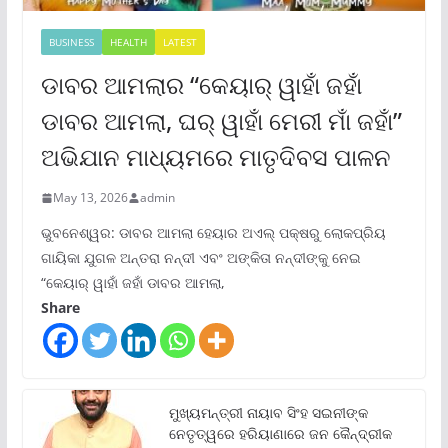
BUSINESS
HEALTH
LATEST
ଡାବର ଆମଲାର “କେୟାର୍ ୱାହାଁ ଜହାଁ
ଡାବର ଆମଲା, ଘର୍ ୱାହାଁ ମେରୀ ମାଁ ଜହାଁ”
ଅଭିଯାନ ମାଧ୍ୟମରେ ମାତୃଦିବସ ପାଳନ
May 13, 2026
admin
ଭୁବନେଶ୍ୱର: ଡାବର ଆମଲା ହେୟାର ଅଏଲ୍ ପକ୍ଷରୁ ଲୋକପ୍ରିୟ
ଗାୟିକା ଯୁଗଳ ଅନ୍ତରା ନନ୍ଦୀ ଏବଂ ଅଙ୍କିତା ନନ୍ଦୀଙ୍କୁ ନେଇ
“କେୟାର୍ ୱାହାଁ ଜହାଁ ଡାବର ଆମଲା,
Share
ମୁଖ୍ୟମନ୍ତ୍ରୀ ନାୟାବ ସିଂହ ସଇନୀଙ୍କ
ନେତୃତ୍ୱରେ ହରିୟାଣାରେ ଜନ କୈନ୍ଦ୍ରୀକ