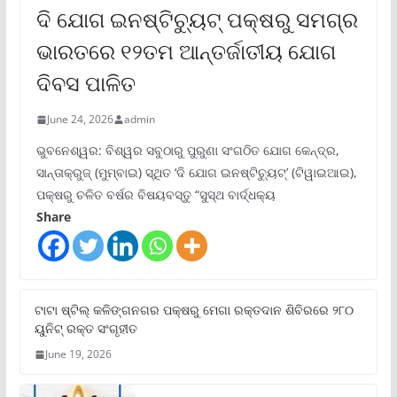
ଦି ଯୋଗ ଇନଷ୍ଟିଚ୍ୟୁଟ୍ ପକ୍ଷରୁ ସମଗ୍ର
ଭାରତରେ ୧୨ତମ ଆନ୍ତର୍ଜାତୀୟ ଯୋଗ
ଦିବସ ପାଳିତ
June 24, 2026
admin
ଭୁବନେଶ୍ୱର: ବିଶ୍ୱର ସବୁଠାରୁ ପୁରୁଣା ସଂଗଠିତ ଯୋଗ କେନ୍ଦ୍ର,
ସାନ୍ତାକ୍ରୁଜ୍ (ମୁମ୍ବାଇ) ସ୍ଥିତ ‘ଦି ଯୋଗ ଇନଷ୍ଟିଚ୍ୟୁଟ୍‌’ (ଟିୱାଇଆଇ),
ପକ୍ଷରୁ ଚଳିତ ବର୍ଷର ବିଷୟବସ୍ତୁ “ସୁସ୍ଥ ବାର୍ଦ୍ଧକ୍ୟ
Share
ଟାଟା ଷ୍ଟିଲ୍‌ କଳିଙ୍ଗନଗର ପକ୍ଷରୁ ମେଗା ରକ୍ତଦାନ ଶିବିରରେ ୨୮୦
ୟୁନିଟ୍‌ ରକ୍ତ ସଂଗୃହୀତ
June 19, 2026