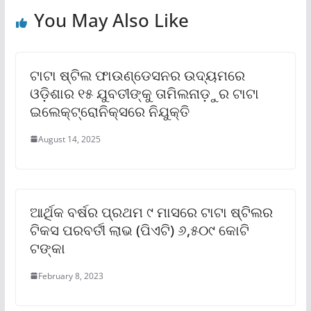
You May Also Like
ଟାଟା ଷ୍ଟିଲ ଫାଉଣ୍ଡେସନର ଉଦ୍ୟମରେ
ଓଡ଼ିଶାର ୧୫ ଯୁବତୀଙ୍କୁ ତାମିଲନାଡ଼ୁର ଟାଟା
ଇଲେକ୍ଟ୍ରୋନିକ୍ସରେ ନିଯୁକ୍ତି
August 14, 2025
ଆର୍ଥିକ ବର୍ଷର ପ୍ରଥମ ୯ ମାସରେ ଟାଟା ଷ୍ଟିଲର
ଟିକସ ପରବର୍ତୀ ଲାଭ (ପିଏଟି) ୬,୫୦୯ କୋଟି
ଟଙ୍କା
February 8, 2023