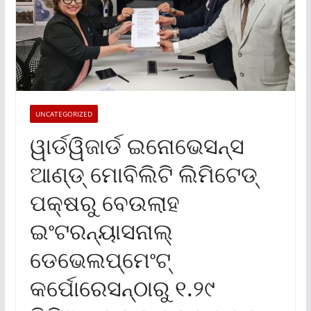
UNCATEGORIZED
ୱାର୍ଡୱିଜାର୍ଡ ଇନୋଭେସନ୍ସ
ଆଣ୍ଡ୍ ମୋବିଲିଟି ଲିମିଟେଡ୍
ପକ୍ଷରୁ ବେଉଲାହ
ଇଂଟରନ୍ୟାସନାଲ୍
ଡେଭେଲପ୍‌ମେଂଟ୍
କର୍ପୋରେସନ୍‌ଠାରୁ ୧.୨୯