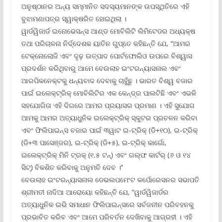
ଅନୁଷ୍ଠାନର ଅନ୍ୟ ସମ୍ମାନିତ ସଦସ୍ୟମାନଙ୍କ ଉପସ୍ଥିତିରେ ଏହି
ବୁଝାମଣାପତ୍ର ସ୍ୱାକ୍ଷରିତ ହୋଇଥିଲା ।
ୱାର୍ଡୱିଜାର୍ଡ ଇନୋଭେସନ୍ସ ଆଣ୍ଡ ମୋବିଲିଟି ଲିମିଟେଡର ଅଧ୍ୟକ୍ଷ
ତଥା ପରିଚାଳନା ନିର୍ଦ୍ଦେଶକ ୟାତିନ ଗୁପ୍ତେ କହିଛନ୍ତି ଯେ, “ଆମର
ଟେକ୍ନୋଲୋଜି ଏବଂ ଦୃଢ଼ ଉତ୍ପାଦ ପୋର୍ଟଫୋଲିଓ ଉପରେ ବିଶ୍ୱାସ
ପ୍ରଦର୍ଶନ କରିଥିବାରୁ ଆମେ ବେଉଲାହ ଇଂଟରନ୍ୟାସନାଲ ଏବଂ
ଆରପିକନେକ୍ଟକୁ ଧନ୍ୟବାଦ ଦେବାକୁ ଚାହୁଁଛୁ । ଭାରତ ବିଶ୍ୱ ବଜାର
ପାଇଁ ଇଲେକ୍ଟ୍ରିକ୍ ମୋବିଲିଟିର ଏକ କେନ୍ଦ୍ର ପାଲଟିଛି ଏବଂ ଏଭଳି
ସହଯୋଗିତା ଏହି ଦିଗରେ ଆମର ପ୍ରୟାସର ପ୍ରମାଣ । ଏହି ସୁଯୋଗ
ଆମକୁ ଆମର ଅତ୍ୟାଧୁନିକ ଇଲେକ୍ଟ୍ରିକ୍ ସ୍କୁଟର ପ୍ରଚଳନ କରିବା
ଏବଂ ଫିଲିପାଇନ୍ସ ବଜାର ପାଇଁ ୩ୱାଟ ଇ-ଟ୍ରିକ୍ (ଡି+୧୦), ଇ-ଟ୍ରିକ୍
(ଡି+୩ ପାସେଞ୍ଜର), ଇ-ଟ୍ରିକ୍ (ଡି+୫), ଇ-ଟ୍ରିକ୍ କାର୍ଗୋ,
ଇଲେକ୍ଟ୍ରିକ୍ ମିନି ଟ୍ରକ୍ (୧.୫ ଟନ୍‌) ଏବଂ ଗଲ୍ଫ କାର୍ଟର୍ (୬ ଓ ୧୪
ସିଟ୍‌) ବିକଶିତ କରିବାକୁ ଅନୁମତି ଦେବ ।’’
ବେଉଲାହ ଇଂଟରନ୍ୟାସନାଲ ଡେଭଲପମେଂଟ କର୍ପୋରେସନର ସଭାପତି
ଶ୍ରୀମତୀ ନାଦିଆ ଆରୋୟୋ କହିଛନ୍ତି ଯେ, “ୱାର୍ଡୱିଜାର୍ଡର
ଅତ୍ୟାଧୁନିକ ଇଭି ସମାଧାନ ଫିଲିପାଇନ୍ସରେ ସର୍ବଜନୀନ ପରିବହନକୁ
ପ୍ରଭାବିତ କରିବ ଏବଂ ଆମେ ପରିବର୍ତନ ଦେଖିବାକୁ ଆଗ୍ରହୀ । ଏହି