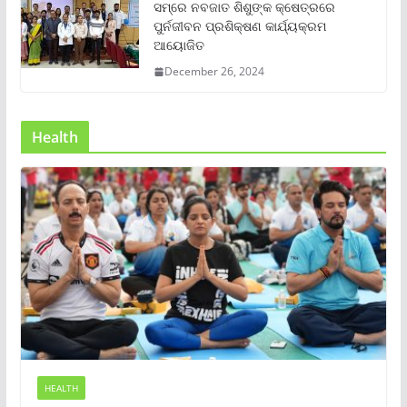
ସମ୍‌ରେ ନବଜାତ ଶିଶୁଙ୍କ କ୍ଷେତ୍ରରେ
ପୁର୍ନଜୀବନ ପ୍ରଶିକ୍ଷଣ କାର୍ଯ୍ୟକ୍ରମ
ଆୟୋଜିତ
December 26, 2024
Health
HEALTH