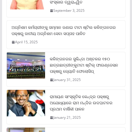
ସଂସ୍କାର ତ୍ୱରାନ୍ୱିତ
September 3, 2025
ଅଗ୍ନିଶମ କର୍ମଚାରୀଙ୍କୁ ସମ୍ମାନ ଜଣାଇ ଟାଟା ଷ୍ଟିଲ କଳିଙ୍ଗନଗର
ପକ୍ଷରୁ ଜାତୀୟ ଅଗ୍ନିଶମ ସେବା ସପ୍ତାହ ପାଳିତ
April 15, 2025
କଳିଙ୍ଗନଗର ସୁକିନ୍ଦା ଅଞ୍ଚଳର ୧୫୦
ଛାତ୍ରଛାତ୍ରୀଙ୍କୁଟାଟା ଷ୍ଟିଲ୍ ଫାଉଣ୍ଡେସନ
ପକ୍ଷରୁ ଜ୍ୟୋତି ଫେଲୋସିପ୍‌
January 31, 2025
ରାମାୟଣ ସାଂସ୍କୃତିକ କେନ୍ଦ୍ର ପକ୍ଷରୁ
ଅଯୋଧ୍ୟାରେ ରାମ ମନ୍ଦିର ଉଦଘାଟନର
ପ୍ରଥମ ବାର୍ଷିକୀ ପାଳନ
January 21, 2025