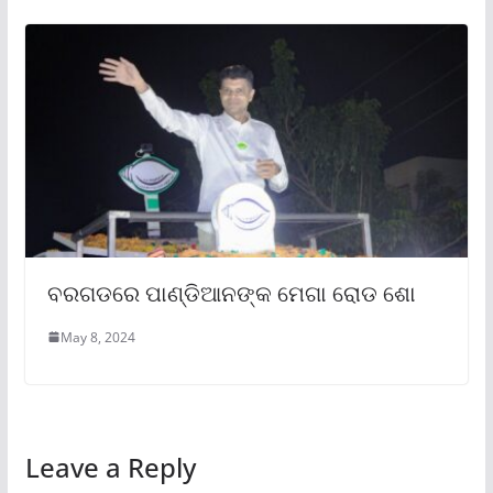
ବରଗଡରେ ପାଣ୍ଡିଆନଙ୍କ ମେଗା ରୋଡ ଶୋ
May 8, 2024
Leave a Reply