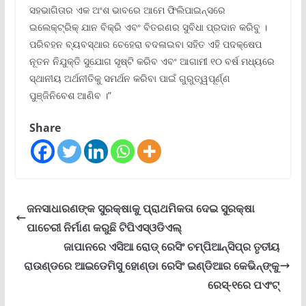
ସହଭାଗିତାର ଏକ ଅଂଶ ଭାବରେ ଆମେ ଫିଲିପାଇନ୍ସରେ
ଇଲେକ୍ଟ୍ରିକ୍ ଯାନ ବିକ୍ରି ଏବଂ ବିତରଣର ସୁବିଧା ପ୍ରଦାନ କରିବୁ ।
ପରିବହନ ବ୍ୟବସ୍ଥାର ଚେହେରା ବଦଳାଇବା ସହିତ ଏହି ପଦକ୍ଷେପ
ନୂତନ ନିଯୁକ୍ତି ସୁଯୋଗ ସୃଷ୍ଟି କରିବ ଏବଂ ଆଗାମୀ ୧୦ ବର୍ଷ ମଧ୍ୟରେ
ସ୍ଥାନୀୟ ଅର୍ଥନୀତିକୁ ସମର୍ଥନ କରିବା ପାଇଁ ଗୁରୁତ୍ୱପୂର୍ଣ୍ଣ
ପୁଞ୍ଜିନିବେଶ ଆଣିବ ।”
Share
ଜନସାଧାରଣଙ୍କ ସୁରକ୍ଷାକୁ ପ୍ରାଥମିକତା ଦେଇ ସୁରକ୍ଷା
ପାଚେରୀ ନିର୍ମାଣ କରୁଛି ଟିପିଏସ୍ଓଡିଏଲ୍
ଜାପାନରେ ଏସିଆ ରୋଡ୍ ରେସିଂ ଚମ୍ପିଆନ୍‌ସିପ୍‌ର ତୃତୀୟ
ରାଉଣ୍ଡରେ ଆଇଡେମିସୁ ହୋଣ୍ଡା ରେସିଂ ଇଣ୍ଡିଆର କେଭିନ୍‌ଙ୍କୁ
ରେସ୍‌-୧ରେ ପଏଂଟ୍‌