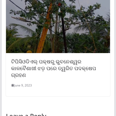
ଟିପିସିଓଡିଏଲ୍ ପକ୍ଷରୁ ଭୁବନେଶ୍ୱର
କାଳବୈଶାଖୀ ଝଡ଼ ପରେ ତ୍ୱରିତ ପଦକ୍ଷେପ
ଗ୍ରହଣ
June 9, 2023
Leave a Reply