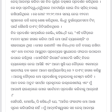
ରେସ୍ ଆରମ୍ଭ କରିବା ସହ ନିଜ ପୂର୍ଣ୍ଣ ଦକ୍ଷତା ପ୍ରଦର୍ଶନ କରିଥିଲେ ।
ସେ କଡ଼ା ପ୍ରତିଦ୍ୱନ୍ଦ୍ୱିତାରେ ଅବତୀର୍ଣ୍ଣ ହୋଇ ନିଜ ସ୍ପିଡ୍ ବଜାୟ
ରଖିପାରିଥିଲେ । ସେ ମୋଟ ୨୨:୨୯.୧୫୫ ସମୟ ନେଇ ୧୭ତମ
ସ୍ଥାନରେ ରହି ରେସ୍ ଶେଷ କରିଥିଲେ, କିନ୍ତୁ ଦୁର୍ଭାଗ୍ୟବସତଃ ଟିମ୍
ପାଇଁ କୌଣସି ପଏଂଟ୍ ଜିତିପାରିନଥିଲେ ।
ନିଜ ପ୍ରଦର୍ଶନ ସମ୍ପର୍କରେ କେଭିନ୍ କହିଛନ୍ତି ଯେ, “ଏହି ଦୌଡ଼ରେ
୧୪ତମ ସ୍ଥାନ ହାସଲ କରିବା ଆଜି ମୋ ପାଇଁ ଚ୍ୟାଲେଞ୍ଜିଂ ଓ
ଲାଭଦାୟକ ଥିଲା । ମୋର ରଣନୀତି ଏକ ନିରନ୍ତର ଗତି ବଜାୟ ରଖିବା
ଏବଂ ମୋ ବାଟରେ ଆସୁଥିବା ପ୍ରତ୍ୟେକ ସୁଯୋଗର ଫାଇଦା ଉଠାଇବା
ଉପରେ ରହିଥିଲା । ମୋବିଲିଟି ରିସୋର୍ଟ ମୋଟେଗି ସର୍କିଟ୍ ନିଜର
ଚ୍ୟାଲେଞ୍ଜ ନେଇ ଆସିଛି ଏବଂ ଆମେ ଖୁସି ଯେ ଦୌଡ଼ରେ ଏକମାତ୍ର
ଭାରତୀୟ ଦଳ ଭାବେ ଆମେ ଚାମ୍ପିୟନସିପ୍ ରେ ୨ ପଏଂଟ୍ ହାସଲ କରିଛୁ
। ଆଗକୁ ଦୌଡ଼ରେ ମୋ ପ୍ରଦର୍ଶନକୁ ବଢ଼ାଇବାକୁ ଚେଷ୍ଟା କରିବି ।
ଆମ ଦଳର ଅତୁଟ ସମର୍ଥନ ପ୍ରକୃତରେ ଉଲ୍ଲେଖନୀୟ ଏବଂ ମୁଁ
ଆଗାମୀ ରାଉଣ୍ଡରେ ମୋର ସର୍ବୋତମ ପ୍ରଦର୍ଶନ କରିବାକୁ ଆଗ୍ରହୀ
।’’
ସେହିପରି, ମୋହସିନ୍ ପି କହିଛନ୍ତି ଯେ, “ଆଜିର ଫଳାଫଳ ମୋ ଆଶା
ପୂରଣ କରିପାରିଲା ନାହିଁ । ମୁଁ ଆତ୍ମବିଶ୍ୱାସର ସହ ରେସ୍ ଆରମ୍ଭ