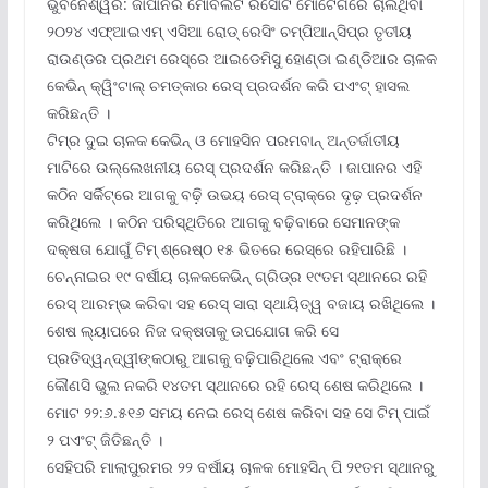
ଭୁବନେଶ୍ୱର: ଜାପାନର ମୋବିଲିଟି ରିସୋର୍ଟ ମୋଟେଗିରେ ଚାଲିଥିବା
୨୦୨୪ ଏଫ୍‌ଆଇଏମ୍ ଏସିଆ ରୋଡ୍ ରେସିଂ ଚମ୍ପିଆନ୍‌ସିପ୍‌ର ତୃତୀୟ
ରାଉଣ୍ଡର ପ୍ରଥମ ରେସ୍‌ରେ ଆଇଡେମିସୁ ହୋଣ୍ଡା ଇଣ୍ଡିଆର ଚାଳକ
କେଭିନ୍ କ୍ୱିଂଟାଲ୍ ଚମତ୍କାର ରେସ୍ ପ୍ରଦର୍ଶନ କରି ପଏଂଟ୍ ହାସଲ
କରିଛନ୍ତି ।
ଟିମ୍‌ର ଦୁଇ ଚାଳକ କେଭିନ୍ ଓ ମୋହସିନ ପରମବାନ୍ ଅନ୍ତର୍ଜାତୀୟ
ମାଟିରେ ଉଲ୍ଲେଖନୀୟ ରେସ୍ ପ୍ରଦର୍ଶନ କରିଛନ୍ତି । ଜାପାନର ଏହି
କଠିନ ସର୍କିଟ୍‌ରେ ଆଗକୁ ବଢ଼ି ଉଭୟ ରେସ୍ ଟ୍ରାକ୍‌ରେ ଦୃଢ଼ ପ୍ରଦର୍ଶନ
କରିଥିଲେ । କଠିନ ପରିସ୍ଥିତିରେ ଆଗକୁ ବଢ଼ିବାରେ ସେମାନଙ୍କ
ଦକ୍ଷତା ଯୋଗୁଁ ଟିମ୍ ଶ୍ରେଷ୍ଠ ୧୫ ଭିତରେ ରେସ୍‌ରେ ରହିପାରିଛି ।
ଚେନ୍ନାଇର ୧୯ ବର୍ଷୀୟ ଚାଳକକେଭିନ୍ ଗ୍ରିଡ୍‌ର ୧୯ତମ ସ୍ଥାନରେ ରହି
ରେସ୍ ଆରମ୍ଭ କରିବା ସହ ରେସ୍ ସାରା ସ୍ଥାୟିତ୍ୱ ବଜାୟ ରଖିଥିଲେ ।
ଶେଷ ଲ୍ୟାପରେ ନିଜ ଦକ୍ଷତାକୁ ଉପଯୋଗ କରି ସେ
ପ୍ରତିଦ୍ୱନ୍ଦ୍ୱୀଙ୍କଠାରୁ ଆଗକୁ ବଢ଼ିପାରିଥିଲେ ଏବଂ ଟ୍ରାକ୍‌ରେ
କୌଣସି ଭୁଲ ନକରି ୧୪ତମ ସ୍ଥାନରେ ରହି ରେସ୍ ଶେଷ କରିଥିଲେ ।
ମୋଟ ୨୨:୬.୫୧୬ ସମୟ ନେଇ ରେସ୍ ଶେଷ କରିବା ସହ ସେ ଟିମ୍ ପାଇଁ
୨ ପଏଂଟ୍ ଜିତିଛନ୍ତି ।
ସେହିପରି ମାଲାପୁରମର ୨୨ ବର୍ଷୀୟ ଚାଳକ ମୋହସିନ୍ ପି ୨୧ତମ ସ୍ଥାନରୁ