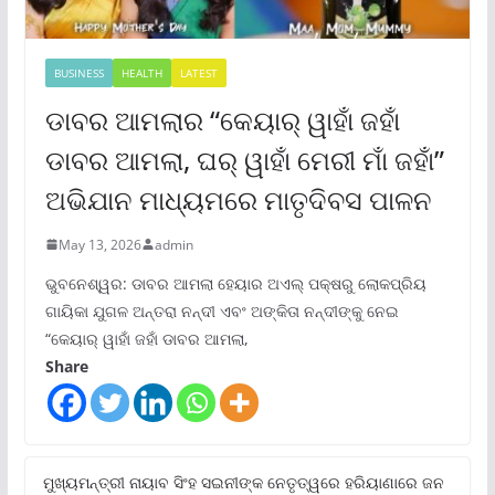
BUSINESS
HEALTH
LATEST
ଡାବର ଆମଲାର “କେୟାର୍ ୱାହାଁ ଜହାଁ
ଡାବର ଆମଲା, ଘର୍ ୱାହାଁ ମେରୀ ମାଁ ଜହାଁ”
ଅଭିଯାନ ମାଧ୍ୟମରେ ମାତୃଦିବସ ପାଳନ
May 13, 2026
admin
ଭୁବନେଶ୍ୱର: ଡାବର ଆମଲା ହେୟାର ଅଏଲ୍ ପକ୍ଷରୁ ଲୋକପ୍ରିୟ
ଗାୟିକା ଯୁଗଳ ଅନ୍ତରା ନନ୍ଦୀ ଏବଂ ଅଙ୍କିତା ନନ୍ଦୀଙ୍କୁ ନେଇ
“କେୟାର୍ ୱାହାଁ ଜହାଁ ଡାବର ଆମଲା,
Share
ମୁଖ୍ୟମନ୍ତ୍ରୀ ନାୟାବ ସିଂହ ସଇନୀଙ୍କ ନେତୃତ୍ୱରେ ହରିୟାଣାରେ ଜନ