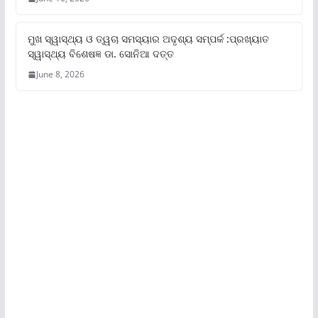
ମୁଖ ସ୍ୱାସ୍ଥ୍ୟ ଓ ତ୍ୱଚା ସମସ୍ୟାର ଅଦୃଶ୍ୟ ସମ୍ପର୍କ :ପ୍ରଖ୍ୟାତ
ସ୍ୱାସ୍ଥ୍ୟ ବିଶେଷଜ୍ଞ ଡା. ସୋନିଆ ଦତ୍ତ
June 8, 2026