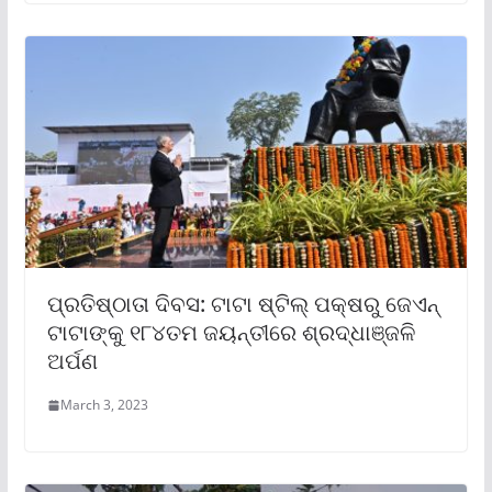
ପ୍ରତିଷ୍ଠାତା ଦିବସ: ଟାଟା ଷ୍ଟିଲ୍ ପକ୍ଷରୁ ଜେଏନ୍
ଟାଟାଙ୍କୁ ୧୮୪ତମ ଜୟନ୍ତୀରେ ଶ୍ରଦ୍ଧାଞ୍ଜଳି
ଅର୍ପଣ
March 3, 2023