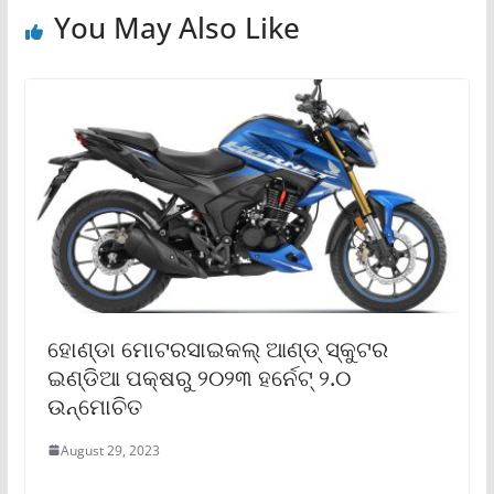
You May Also Like
ହୋଣ୍ଡା ମୋଟରସାଇକଲ୍ ଆଣ୍ଡ୍ ସ୍କୁଟର
ଇଣ୍ଡିଆ ପକ୍ଷରୁ ୨୦୨୩ ହର୍ନେଟ୍ ୨.୦
ଉନ୍ମୋଚିତ
August 29, 2023