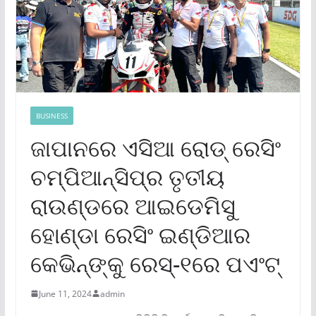
BUSINESS
ଜାପାନରେ ଏସିଆ ରୋଡ୍ ରେସିଂ
ଚମ୍ପିଆନ୍‌ସିପ୍‌ର ତୃତୀୟ
ରାଉଣ୍ଡରେ ଆଇଡେମିସୁ
ହୋଣ୍ଡା ରେସିଂ ଇଣ୍ଡିଆର
କେଭିନ୍‌ଙ୍କୁ ରେସ୍‌-୧ରେ ପଏଂଟ୍‌
June 11, 2024
admin