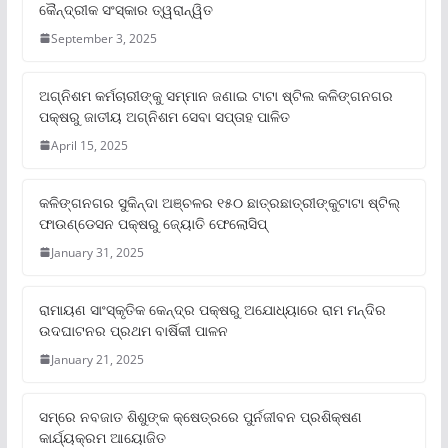
କୈନ୍ଦ୍ରୀକ ସଂସ୍କାର ତ୍ୱରାନ୍ୱିତ
September 3, 2025
ଅଗ୍ନିଶମ କର୍ମଚାରୀଙ୍କୁ ସମ୍ମାନ ଜଣାଇ ଟାଟା ଷ୍ଟିଲ କଳିଙ୍ଗନଗର
ପକ୍ଷରୁ ଜାତୀୟ ଅଗ୍ନିଶମ ସେବା ସପ୍ତାହ ପାଳିତ
April 15, 2025
କଳିଙ୍ଗନଗର ସୁକିନ୍ଦା ଅଞ୍ଚଳର ୧୫୦ ଛାତ୍ରଛାତ୍ରୀଙ୍କୁଟାଟା ଷ୍ଟିଲ୍
ଫାଉଣ୍ଡେସନ ପକ୍ଷରୁ ଜ୍ୟୋତି ଫେଲୋସିପ୍‌
January 31, 2025
ରାମାୟଣ ସାଂସ୍କୃତିକ କେନ୍ଦ୍ର ପକ୍ଷରୁ ଅଯୋଧ୍ୟାରେ ରାମ ମନ୍ଦିର
ଉଦଘାଟନର ପ୍ରଥମ ବାର୍ଷିକୀ ପାଳନ
January 21, 2025
ସମ୍‌ରେ ନବଜାତ ଶିଶୁଙ୍କ କ୍ଷେତ୍ରରେ ପୁର୍ନଜୀବନ ପ୍ରଶିକ୍ଷଣ
କାର୍ଯ୍ୟକ୍ରମ ଆୟୋଜିତ