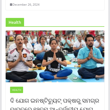
December 26, 2024
Health
HEALTH
ଦି ଯୋଗ ଇନଷ୍ଟିଚ୍ୟୁଟ୍ ପକ୍ଷରୁ ସମଗ୍ର
ଭାରତରେ ୧୨ତମ ଆନ୍ତର୍ଜାତୀୟ ଯୋଗ