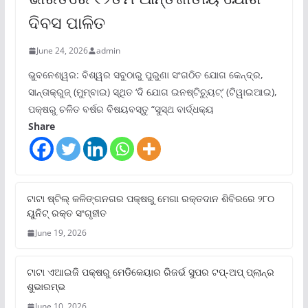
ଦିବସ ପାଳିତ
June 24, 2026
admin
ଭୁବନେଶ୍ୱର: ବିଶ୍ୱର ସବୁଠାରୁ ପୁରୁଣା ସଂଗଠିତ ଯୋଗ କେନ୍ଦ୍ର,
ସାନ୍ତାକ୍ରୁଜ୍ (ମୁମ୍ବାଇ) ସ୍ଥିତ ‘ଦି ଯୋଗ ଇନଷ୍ଟିଚ୍ୟୁଟ୍‌’ (ଟିୱାଇଆଇ),
ପକ୍ଷରୁ ଚଳିତ ବର୍ଷର ବିଷୟବସ୍ତୁ “ସୁସ୍ଥ ବାର୍ଦ୍ଧକ୍ୟ
Share
ଟାଟା ଷ୍ଟିଲ୍‌ କଳିଙ୍ଗନଗର ପକ୍ଷରୁ ମେଗା ରକ୍ତଦାନ ଶିବିରରେ ୨୮୦
ୟୁନିଟ୍‌ ରକ୍ତ ସଂଗୃହୀତ
June 19, 2026
ଟାଟା ଏଆଇଜି ପକ୍ଷରୁ ମେଡିକେୟାର ରିଜର୍ଭ ସୁପର ଟପ୍‌-ଅପ୍ ପ୍ଲାନ୍‌ର
ଶୁଭାରମ୍ଭ
June 10, 2026