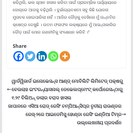
କରିଥିଲି, ଭଲ ସ୍ଥାନ ହାସଲ କରିବା ପାଇଁ ପ୍ରାରମ୍ଭିକ ପର୍ଯ୍ୟାୟରେ
ଜୋର୍‌ରେ ଆଗକୁ ବଢ଼ିଥିଲି । ଦୁର୍ଭାଗ୍ୟବଶତଃ ସବୁ କିଛି ଯୋଜନା
ମୁତାବକ ହୋଇପାରିଲା ନାହିଁ । ଆଜିର ଦୌଡ଼କୁ ଦେଖିଲେ ମୁଁ ଉନ୍ନତିର
କ୍ଷେତ୍ର ଦେଖୁଛି । ଉତମ ଫଳାଫଳ ଲକ୍ଷ୍ୟରେ ମୁଁ ଆସନ୍ତାକାଲିର
ଦୌଡ଼ ପାଇଁ ମୋର ରଣନୀତିକୁ ସଂଶୋଧନ କରିବି ।”
Share
ୱାର୍ଡୱିଜାର୍ଡ ଇନୋଭେସନ୍ସ ଆଣ୍ଡ୍ ମୋବିଲିଟି ଲିମିଟେଡ୍ ପକ୍ଷରୁ
ବେଉଲାହ ଇଂଟରନ୍ୟାସନାଲ୍ ଡେଭେଲପ୍‌ମେଂଟ୍ କର୍ପୋରେସନ୍‌ଠାରୁ
୧.୨୯ ବିଲିଅନ୍ ଡଲାର ବରାଦ ହାସଲ
ଜାପାନରେ ଏସିଆ ରୋଡ୍ ରେସିଂ ଚମ୍ପିଆନ୍‌ସିପ୍‌ର ତୃତୀୟ ରାଉଣ୍ଡର
ରେସ୍‌-୨ରେ ଆଇଡେମିସୁ ହୋଣ୍ଡା ରେସିଂ ଇଣ୍ଡିଆ ଟିମ୍‌ର
ଉଲ୍ଲେଖନୀୟ ପ୍ରଦର୍ଶନ