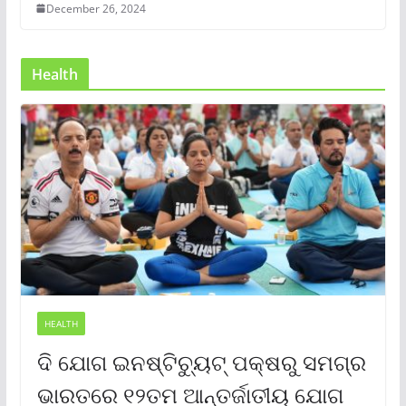
December 26, 2024
Health
HEALTH
ଦି ଯୋଗ ଇନଷ୍ଟିଚ୍ୟୁଟ୍ ପକ୍ଷରୁ ସମଗ୍ର
ଭାରତରେ ୧୨ତମ ଆନ୍ତର୍ଜାତୀୟ ଯୋଗ