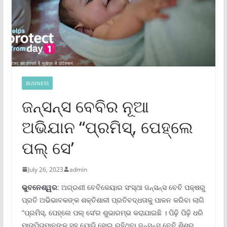
BUSINESS
ଜନ୍‌ସନ୍‌ସ ବେବିର ନୂଆ
ଅଭିଯାନ “ପ୍ରମିସ୍‌, ପେହ୍‌ଲେ
ପଲ୍ ସେ’
July 26, 2023
admin
ଭୁବନେଶ୍ୱର
: ଅଗ୍ରଣୀ ବେବିକେୟାର ସଂସ୍ଥା ଜନ୍‌ସନ୍‌ସ ବେବି ପକ୍ଷରୁ
ପ୍ରତି ଅଭିଭାବକଙ୍କ ଶକ୍ତିଶାଳୀ ପ୍ରତିବଦ୍ଧତାକୁ ପାଳନ କରିବା ଲାଗି
“ପ୍ରମିସ୍‌, ପେହ୍‌ଲେ ପଲ୍ ସେ’ର ଶୁଭାରମ୍ଭ କରାଯାଇଛି । ପିଢ଼ି ପିଢ଼ି ଧରି
ମାତାପିତାମାନଙ୍କ ସହ ଯୋଡ଼ି ହୋଇ ରହିଥିବା ଜନ୍‌ସନ୍‌ସ ବେବି ଶିଶୁର