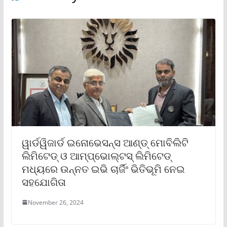
ୱାର୍ଡୱିଜାର୍ଡ ଇନୋଭେସନ୍ସ ଆଣ୍ଡ୍ ମୋବିଲିଟି
ଲିମିଟେଡ୍ ଓ ଆମ୍ପ୍‌ଭୋଲ୍‌ଟସ୍ ଲିମିଟେଡ୍
ମଧ୍ୟରେ ଉନ୍ନତ ଇଭି ଚାର୍ଜିଂ ଭିତିଭୂମି ନେଇ
ସହଯୋଗିତା
November 26, 2024