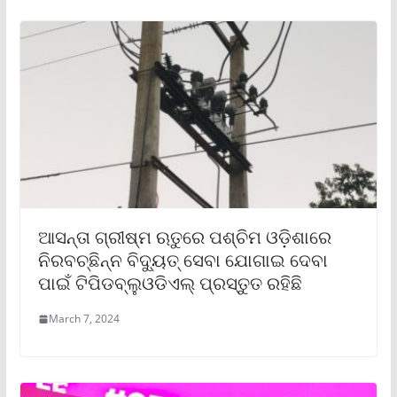
ଆସନ୍ତା ଗ୍ରୀଷ୍ମ ଋତୁରେ ପଶ୍ଚିମ ଓଡ଼ିଶାରେ
ନିରବଚ୍ଛିନ୍ନ ବିଦ୍ୟୁତ୍ ସେବା ଯୋଗାଇ ଦେବା
ପାଇଁ ଟିପିଡବ୍ଲୁଓଡିଏଲ୍ ପ୍ରସ୍ତୁତ ରହିଛି
March 7, 2024