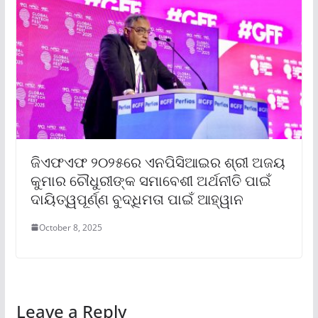
ଜିଏଫଏଫ ୨୦୨୫ରେ ଏନପିସିଆଇର ଶ୍ରୀ ଅଜୟ
କୁମାର ଚୌଧୁରୀଙ୍କ ସମାବେଶୀ ଅର୍ଥନୀତି ପାଇଁ
ଦାୟିତ୍ୱପୂର୍ଣ୍ଣ ବୁଦ୍ଧିମତା ପାଇଁ ଆହ୍ୱାନ
October 8, 2025
Leave a Reply