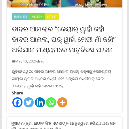
BUSINESS
HEALTH
LATEST
ଡାବର ଆମଲାର “କେୟାର୍ ୱାହାଁ ଜହାଁ
ଡାବର ଆମଲା, ଘର୍ ୱାହାଁ ମେରୀ ମାଁ ଜହାଁ”
ଅଭିଯାନ ମାଧ୍ୟମରେ ମାତୃଦିବସ ପାଳନ
May 13, 2026
admin
ଭୁବନେଶ୍ୱର: ଡାବର ଆମଲା ହେୟାର ଅଏଲ୍ ପକ୍ଷରୁ ଲୋକପ୍ରିୟ
ଗାୟିକା ଯୁଗଳ ଅନ୍ତରା ନନ୍ଦୀ ଏବଂ ଅଙ୍କିତା ନନ୍ଦୀଙ୍କୁ ନେଇ
“କେୟାର୍ ୱାହାଁ ଜହାଁ ଡାବର ଆମଲା,
Share
ମୁଖ୍ୟମନ୍ତ୍ରୀ ନାୟାବ ସିଂହ ସଇନୀଙ୍କ ନେତୃତ୍ୱରେ ହରିୟାଣାରେ ଜନ