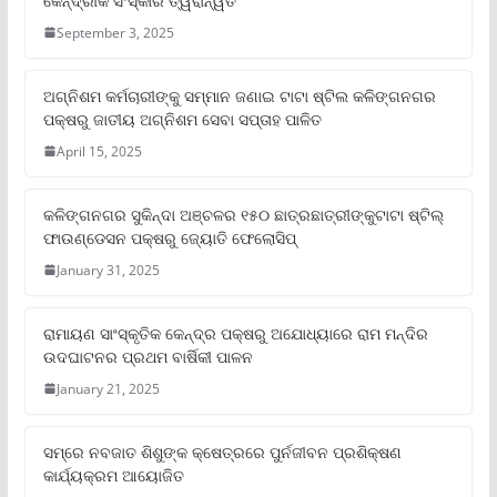
କୈନ୍ଦ୍ରୀକ ସଂସ୍କାର ତ୍ୱରାନ୍ୱିତ
September 3, 2025
ଅଗ୍ନିଶମ କର୍ମଚାରୀଙ୍କୁ ସମ୍ମାନ ଜଣାଇ ଟାଟା ଷ୍ଟିଲ କଳିଙ୍ଗନଗର
ପକ୍ଷରୁ ଜାତୀୟ ଅଗ୍ନିଶମ ସେବା ସପ୍ତାହ ପାଳିତ
April 15, 2025
କଳିଙ୍ଗନଗର ସୁକିନ୍ଦା ଅଞ୍ଚଳର ୧୫୦ ଛାତ୍ରଛାତ୍ରୀଙ୍କୁଟାଟା ଷ୍ଟିଲ୍
ଫାଉଣ୍ଡେସନ ପକ୍ଷରୁ ଜ୍ୟୋତି ଫେଲୋସିପ୍‌
January 31, 2025
ରାମାୟଣ ସାଂସ୍କୃତିକ କେନ୍ଦ୍ର ପକ୍ଷରୁ ଅଯୋଧ୍ୟାରେ ରାମ ମନ୍ଦିର
ଉଦଘାଟନର ପ୍ରଥମ ବାର୍ଷିକୀ ପାଳନ
January 21, 2025
ସମ୍‌ରେ ନବଜାତ ଶିଶୁଙ୍କ କ୍ଷେତ୍ରରେ ପୁର୍ନଜୀବନ ପ୍ରଶିକ୍ଷଣ
କାର୍ଯ୍ୟକ୍ରମ ଆୟୋଜିତ