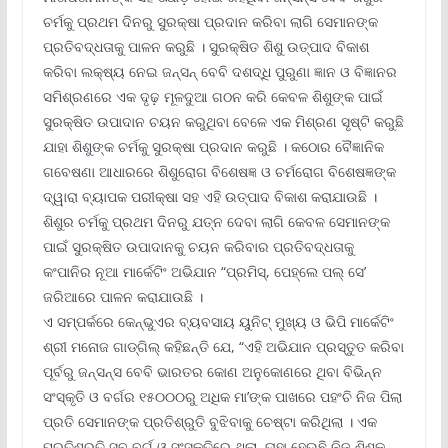
ଚର୍ମକୁ ପ୍ରଥମ ଦିନରୁ ସୁରକ୍ଷା ପ୍ରଦାନ କରିବା ଲାଗି ସେମାନଙ୍କ
ପ୍ରତିବଦ୍ଧତାକୁ ପାଳନ କରୁଛି । ସୁରକ୍ଷିତ ଶିଶୁ ଉତ୍ପାଦ ବିକାଶ
କରିବା ଲକ୍ଷ୍ୟ ନେଇ ଜନ୍‌ସନ୍ ବେବି ଦଶଦ୍ଧି ପୁରୁଣା ଜ୍ଞାନ ଓ ବିଜ୍ଞାନର
ସମିଶ୍ରଣରେ ଏକ ଦୃଢ଼ ମୂଳଦୁଆ ଗଠନ କରି କେବଳ ଶିଶୁଙ୍କ ପାଇଁ
ସୁରକ୍ଷିତ ଉପାଦାନ ଚୟନ କରୁଥିବା ବେଳେ ଏକ ମିଶ୍ରଣ ସୃଷ୍ଟି କରୁଛି
ଯାହା ଶିଶୁଙ୍କ ଚର୍ମକୁ ସୁରକ୍ଷା ପ୍ରଦାନ କରୁଛି । କଠୋର ବୈଜ୍ଞାନିକ
ଗବେଷଣା ଆଧାରରେ ଶିଶୁରୋଗ ବିଶେଷଜ୍ଞ ଓ ଚର୍ମରୋଗ ବିଶେଷଜ୍ଞଙ୍କ
ଦ୍ୱାରା ବ୍ୟାପକ ପରୀକ୍ଷା ସହ ଏହି ଉତ୍ପାଦ ବିକାଶ କରାଯାଉଛି ।
ଶିଶୁର ଚର୍ମକୁ ପ୍ରଥମ ଦିନରୁ ଯତ୍ନ ଦେବା ଲାଗି କେବଳ ସେମାନଙ୍କ
ପାଇଁ ସୁରକ୍ଷିତ ଉପାଦାନକୁ ଚୟନ କରିବାର ପ୍ରତିବଦ୍ଧତାକୁ
କଂପାନିର ନୂଆ ମାର୍କେଟିଂ ଅଭିଯାନ “ପ୍ରମିସ୍‌, ପେହ୍‌ଲେ ପଲ୍ ସେ’
ଜରିଆରେ ପାଳନ କରାଯାଉଛି ।
ଏ ସମ୍ପର୍କରେ କେନ୍‌ଭୁଏର ବ୍ୟବସାୟ ୟୁନିଟ୍ ମୁଖ୍ୟ ଓ ଭିପି ମାର୍କେଟିଂ
ଶ୍ରୀ ମନୋଜ ଗାଡ୍‌ଗିଲ୍ କହିଛନ୍ତି ଯେ, “ଏହି ଅଭିଯାନ ପ୍ରସ୍ତୁତ କରିବା
ପୂର୍ବରୁ ଜନ୍‌ସନ୍‌ସ ବେବି ଭାରତର କୋଣ ଅନୁକୋଣରେ ଥିବା ବିଭିନ୍ନ
ସଂସ୍କୃତି ଓ ବର୍ଗର ୧୫୦୦୦ରୁ ଅଧିକ ମା’ଙ୍କ ପାଖରେ ପହଂଚି ନିଜ ପିଲା
ପ୍ରତି ସେମାନଙ୍କ ପ୍ରତିଶ୍ରୁତି ବୁଝିବାକୁ ଚେଷ୍ଟା କରିଥିଲା । ଏକ
ପ୍ରତିଶ୍ରୁତି ସବୁ ବର୍ଗ ଓ ସଂସ୍କୃତିରେ ଥିଲା, ତାହା ହେଉଛି ନିଜ ଶିଶୁକୁ