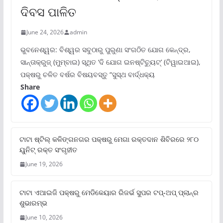
ଦିବସ ପାଳିତ
June 24, 2026
admin
ଭୁବନେଶ୍ୱର: ବିଶ୍ୱର ସବୁଠାରୁ ପୁରୁଣା ସଂଗଠିତ ଯୋଗ କେନ୍ଦ୍ର,
ସାନ୍ତାକ୍ରୁଜ୍ (ମୁମ୍ବାଇ) ସ୍ଥିତ ‘ଦି ଯୋଗ ଇନଷ୍ଟିଚ୍ୟୁଟ୍‌’ (ଟିୱାଇଆଇ),
ପକ୍ଷରୁ ଚଳିତ ବର୍ଷର ବିଷୟବସ୍ତୁ “ସୁସ୍ଥ ବାର୍ଦ୍ଧକ୍ୟ
Share
ଟାଟା ଷ୍ଟିଲ୍‌ କଳିଙ୍ଗନଗର ପକ୍ଷରୁ ମେଗା ରକ୍ତଦାନ ଶିବିରରେ ୨୮୦
ୟୁନିଟ୍‌ ରକ୍ତ ସଂଗୃହୀତ
June 19, 2026
ଟାଟା ଏଆଇଜି ପକ୍ଷରୁ ମେଡିକେୟାର ରିଜର୍ଭ ସୁପର ଟପ୍‌-ଅପ୍ ପ୍ଲାନ୍‌ର
ଶୁଭାରମ୍ଭ
June 10, 2026