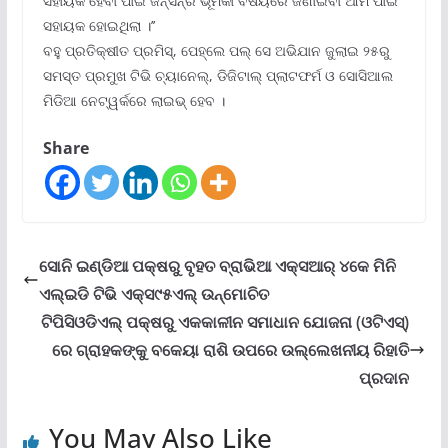
ସହାୟକ ହେବା ପାଇଁ ଜନ୍‌ସନ୍‌ର ଭୂମିକା ବିଷୟରେ ଜଣାଇବା ଆମ ପାଇଁ
ସହାୟକ ହୋଇଥିଲା ।’’
ବହୁ ପ୍ରତିକ୍ଷୀତ ପ୍ରମିସ୍‌, ପେହ୍‌ଲେ ପଲ୍ ସେ ଅଭିଯାନ ଜୁଲାଇ ୨୫ରୁ
ସମସ୍ତ ପ୍ରମୁଖ ଟିଭି ଚ୍ୟାନେଲ୍‌, ଡିଜିଟାଲ୍ ପ୍ଲାଟଫର୍ମ ଓ ସୋସିଆଲ
ମିଡିଆ ନେଟ୍‌ୱର୍କରେ ଲାଇଭ୍ ହେବ ।
Share
ସୋନି ଇଣ୍ଡିଆ ପକ୍ଷରୁ ବୃହତ ବ୍ରାଭିଆ ଏକ୍ସଆର୍ ୪କେ ମିନି
ଏଲ୍‌ଇଡି ଟିଭି ଏକ୍ସ୯୫ଏଲ୍ ଉନ୍ମୋଚିତ
ଟିପିସିଓଡିଏଲ୍ ପକ୍ଷରୁ ଏକକାଳୀନ ସମାଧାନ ଯୋଜନା (ଓଟିଏସ୍‌)
ରେ ଗ୍ରାହକଙ୍କୁ ବକେୟା ରାଶି ଉପରେ ଉଲ୍ଲେଖନୀୟ ରିହାତି
ପ୍ରଦାନ
You May Also Like