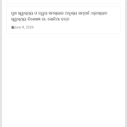
ମୁଖ ସ୍ୱାସ୍ଥ୍ୟ ଓ ତ୍ୱଚା ସମସ୍ୟାର ଅଦୃଶ୍ୟ ସମ୍ପର୍କ :ପ୍ରଖ୍ୟାତ
ସ୍ୱାସ୍ଥ୍ୟ ବିଶେଷଜ୍ଞ ଡା. ସୋନିଆ ଦତ୍ତ
June 8, 2026