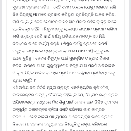
ସୁରକ୍ଷା ପ୍ରଦାନ କରିବ । ସେହି ସମାନ ଉଦ୍ଦେଶ୍ୟକୁ ନଜରରେ ରଖି
ନିଜ ଶିଶୁଙ୍କୁ ମା’ମାନେ ପ୍ରଦାନ କରିଥିବା ପ୍ରତିଶ୍ରୁତି ପାଳନ କରିବା
ଲାଗି ଜନ୍‌ସନ୍‌ସ ବେବି ସେମାନଙ୍କ ସହ ହାତ ମିଳାଇ ରହିବାକୁ ଦୃଢ଼ ଭାବେ
ପ୍ରତିବଦ୍ଧ ରହିଛି । ଶିଶୁମାନଙ୍କୁ ଶ୍ରେଷ୍ଠ ଉତ୍ପାଦ ପ୍ରଦାନ କରିବା
ଲାଗି ଜନ୍‌ସନ୍‌ସ ବେବି ଦୀର୍ଘ ବର୍ଷରୁ ଅଭିଭାବକମାନଙ୍କ ସହ ମିଶି
ନିରନ୍ତର ଭାବେ କାର୍ଯ୍ୟ କରୁଛି । ଶିଶୁର ଚର୍ମକୁ ପ୍ରଥମେ ସ୍ପର୍ଶ
କରୁଥିବା ଉତ୍ପାଦର ବ୍ରାଣ୍ଡ୍ ଭାବେ ଆମେ ଆମ ଦାୟିତ୍ୱକୁ ଭଲ
ଭାବେ ବୁଝିଛୁ । କେବଳ ଶିଶୁଙ୍କ ପାଇଁ ସୁରକ୍ଷିତ ଉତ୍ପାଦ ବିକାଶ
କରିବା ଉପରେ ଆମେ ଗୁରୁତ୍ୱାରୋପ କରୁଛୁ ଯାହା ପ୍ରତି ଅଭିଭାବକ
ଓ ନୂଆ ପିଢ଼ିର ଅଭିଭାବକଙ୍କ ପ୍ରତି ଆମ ରହିଥିବା ପ୍ରତିବଦ୍ଧତାକୁ
ପୂରଣ କରୁଛି ।’’
ଏହି ଅଭିଯାନର ଡିଡିବି ମୁଦ୍ରା ଗ୍ରୁପ୍‌ର ଏକ୍‌ଜିକ୍ୟୁଟିଭ୍ କ୍ରିଏଟିଭ୍
ଡାଇରେକ୍ଟର ଗଡ୍‌ୱିନ୍ ଡି’ମେଲୋ କହିଛନ୍ତି ଯେ, “ସନ୍ତାନ ଜନ୍ମ ପ୍ରତି
ଅଭିଭାବକଙ୍କ ମଧ୍ୟରେ ନିଜ ଶିଶୁ ପାଇଁ କେବଳ ଭଲ ଜିନିଷ ଥିବା ଏକ
ସମ୍ପୂର୍ଣ୍ଣ ସକାରାତ୍ମକ ଦୁନିଆ ସୃଷ୍ଟି କରିବାର ଭାବ ଜାଗ୍ରତ
କରିଥାଏ । ସେହି ଭାବନା ମାଧ୍ୟମରେ ଆବେଗପୂର୍ଣ୍ଣ ଭାବେ ପ୍ରଥମ
ଦିନରେ ମା’ ପ୍ରଦାନ କରୁଥିବା ପ୍ରତିଶ୍ରୁତିକୁ ରକ୍ଷା କରିବାରେ