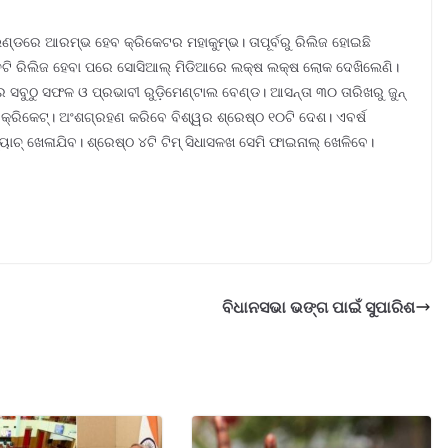
ଣ୍ଡରେ ଆରମ୍ଭ ହେବ କ୍ରିକେଟର ମହାକୁମ୍ଭ। ତାପୂର୍ବରୁ ରିଲିଜ ହୋଇଛି
ତଟି ରିଲିଜ ହେବା ପରେ ସୋସିଆଲ୍ ମିଡିଆରେ ଲକ୍ଷ ଲକ୍ଷ ଲୋକ ଦେଖିଲେଣି।
ର ସବୁଠୁ ସଫଳ ଓ ପ୍ରଭାବୀ ରୁଡ଼ିମେଣ୍ଟାଲ ବେଣ୍ଡ। ଆସନ୍ତା ୩୦ ତାରିଖରୁ ଜୁନ୍
 କ୍ରିକେଟ୍। ଅଂଶଗ୍ରହଣ କରିବେ ବିଶ୍ୱର ଶ୍ରେଷ୍ଠ ୧୦ଟି ଦେଶ। ଏବର୍ଷ
୍ୟାଚ୍ ଖେଳାଯିବ। ଶ୍ରେଷ୍ଠ ୪ଟି ଟିମ୍ ସିଧାସଳଖ ସେମି ଫାଇନାଲ୍ ଖେଳିବେ।
ବିଧାନସଭା ଭଙ୍ଗ ପାଇଁ ସୁପାରିଶ