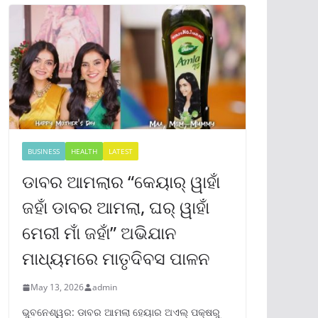
BUSINESS
HEALTH
LATEST
ଡାବର ଆମଲାର “କେୟାର୍ ୱାହାଁ
ଜହାଁ ଡାବର ଆମଲା, ଘର୍ ୱାହାଁ
ମେରୀ ମାଁ ଜହାଁ” ଅଭିଯାନ
ମାଧ୍ୟମରେ ମାତୃଦିବସ ପାଳନ
May 13, 2026
admin
ଭୁବନେଶ୍ୱର: ଡାବର ଆମଲା ହେୟାର ଅଏଲ୍ ପକ୍ଷରୁ