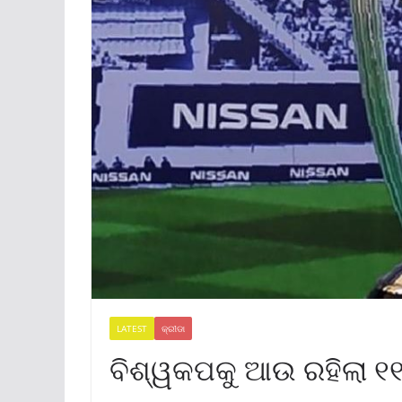
LATEST
କ୍ରୀଡା
ବିଶ୍ୱକପକୁ ଆଉ ରହିଲା ୧୧