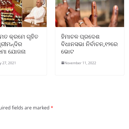
୍ମତ କ୍ରମେ ଗୃହିତ
ହିମାଚଳ ପ୍ରଦେଶ
୍ରୀମନ୍ଦିର
ବିଧାନସଭା ନିର୍ବାଚନ,୧୨ରେ
ରମା ଯୋଜନା
ଭୋଟ
y 27, 2021
November 11, 2022
ired fields are marked
*