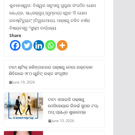
ଭୁବନେଶ୍ୱର: ବିଶ୍ୱର ସବୁଠାରୁ ପୁରୁଣା ସଂଗଠିତ ଯୋଗ
କେନ୍ଦ୍ର, ସାନ୍ତାକ୍ରୁଜ୍ (ମୁମ୍ବାଇ) ସ୍ଥିତ ‘ଦି ଯୋଗ
ଇନଷ୍ଟିଚ୍ୟୁଟ୍‌’ (ଟିୱାଇଆଇ), ପକ୍ଷରୁ ଚଳିତ ବର୍ଷର
ବିଷୟବସ୍ତୁ “ସୁସ୍ଥ ବାର୍ଦ୍ଧକ୍ୟ
Share
ଟାଟା ଷ୍ଟିଲ୍‌ କଳିଙ୍ଗନଗର ପକ୍ଷରୁ ମେଗା ରକ୍ତଦାନ
ଶିବିରରେ ୨୮୦ ୟୁନିଟ୍‌ ରକ୍ତ ସଂଗୃହୀତ
June 19, 2026
ଟାଟା ଏଆଇଜି ପକ୍ଷରୁ
ମେଡିକେୟାର ରିଜର୍ଭ ସୁପର ଟପ୍‌-
ଅପ୍ ପ୍ଲାନ୍‌ର ଶୁଭାରମ୍ଭ
June 10, 2026