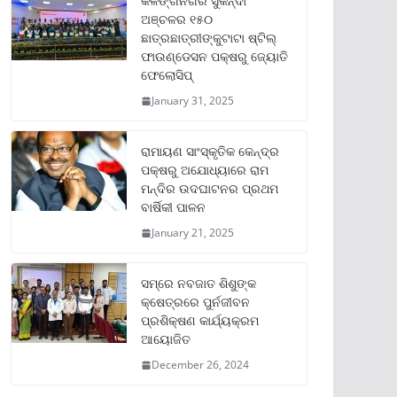
କଳିଙ୍ଗନଗର ସୁକିନ୍ଦା
ଅଞ୍ଚଳର ୧୫୦
ଛାତ୍ରଛାତ୍ରୀଙ୍କୁଟାଟା ଷ୍ଟିଲ୍
ଫାଉଣ୍ଡେସନ ପକ୍ଷରୁ ଜ୍ୟୋତି
ଫେଲୋସିପ୍‌
January 31, 2025
ରାମାୟଣ ସାଂସ୍କୃତିକ କେନ୍ଦ୍ର
ପକ୍ଷରୁ ଅଯୋଧ୍ୟାରେ ରାମ
ମନ୍ଦିର ଉଦଘାଟନର ପ୍ରଥମ
ବାର୍ଷିକୀ ପାଳନ
January 21, 2025
ସମ୍‌ରେ ନବଜାତ ଶିଶୁଙ୍କ
କ୍ଷେତ୍ରରେ ପୁର୍ନଜୀବନ
ପ୍ରଶିକ୍ଷଣ କାର୍ଯ୍ୟକ୍ରମ
ଆୟୋଜିତ
December 26, 2024