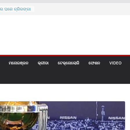
ରେ ଘରେ ତ୍ରିରଙ୍ଗା
ଗୀତ ଗାଇଲେ ସୋନୁ,
ୀ ପାଇଁ ବିଜ୍ଞପ୍ତି
 ୪ ଗେଟ୍
େଣ୍ଟ
ମନୋରଞ୍ଜନ
କ୍ରୀଡା
ଟେକ୍ନୋଲୋଜି
ଫେଶନ
VIDEO