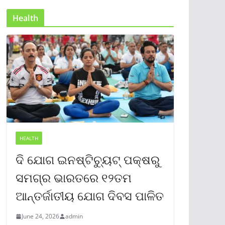
Health
HEALTH
ଦି ଯୋଗ ଇନଷ୍ଟିଚ୍ୟୁଟ୍ ପକ୍ଷରୁ
ସମଗ୍ର ଭାରତରେ ୧୨ତମ
ଆନ୍ତର୍ଜାତୀୟ ଯୋଗ ଦିବସ ପାଳିତ
June 24, 2026
admin