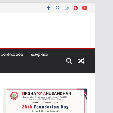
ସ୍ବାଧୀନତା ଦିବସ
ଫେଷ୍ଟିଭାଲ