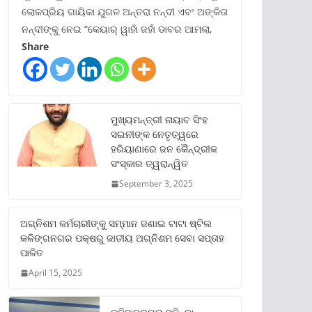
ଲୋକପ୍ରିୟ ଗାୟିକା ଯୁଗଳ ଅନ୍ତରା ନନ୍ଦୀ ଏବଂ ଅଙ୍କିତା
ନନ୍ଦୀଙ୍କୁ ନେଇ “କେୟାର୍ ୱାହାଁ ଜହାଁ ଡାବର ଆମଲା,
Share
ମୁଖ୍ୟମନ୍ତ୍ରୀ ନାୟାବ ସିଂହ
ସଇନୀଙ୍କ ନେତୃତ୍ୱରେ
ହରିୟାଣାରେ ଜନ କୈନ୍ଦ୍ରୀକ
ସଂସ୍କାର ତ୍ୱରାନ୍ୱିତ
September 3, 2025
ଅଗ୍ନିଶମ କର୍ମଚାରୀଙ୍କୁ ସମ୍ମାନ ଜଣାଇ ଟାଟା ଷ୍ଟିଲ
କଳିଙ୍ଗନଗର ପକ୍ଷରୁ ଜାତୀୟ ଅଗ୍ନିଶମ ସେବା ସପ୍ତାହ
ପାଳିତ
April 15, 2025