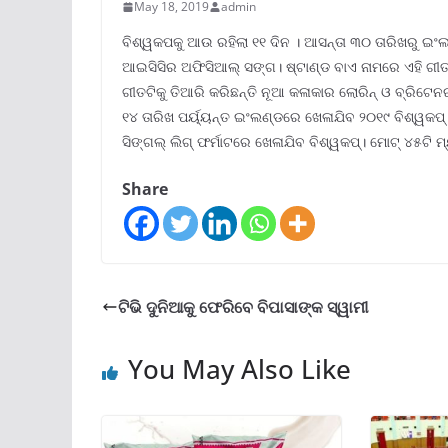
May 18, 2019
admin
ବିଶ୍ୱକପକୁ ଆଉ ରହିଲା ୧୧ ଦିନ । ଆସନ୍ତା ୩୦ ତାରିଖରୁ ଇଂଲ
ଆଇସିସିର ଅଫିସିଆଲ୍ ସଙ୍ଗ। ଷ୍ଟାଣ୍ଡ ବାଏ ନାମରେ ଏହି ଗୀ
ଗୀତଟିକୁ ତିଆରି କରିଛନ୍ତି ନୂଆ କଳାକାର ଲୋରିନ୍ ଓ ବ୍ରିଟେନ
୧୪ ତାରିଖ ପର୍ୟ୍ୟନ୍ତ ଇଂଲଣ୍ଡରେ ଖେଳାଯିବ ୨୦୧୯ ବିଶ୍ୱକପ୍
ସିଙ୍ଗଲ୍ ଲିଗ୍ ଫର୍ମାଟରେ ଖେଳାଯିବ ବିଶ୍ୱକପ୍। ମୋଟ୍ ୪୫ଟି ମ
Share
ଟିଭି ଦୁନିଆକୁ ଫେରିବେ ବିପାସାଙ୍କ ସ୍ୱାମୀ
You May Also Like