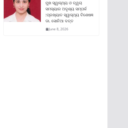
ମୁଖ ସ୍ୱାସ୍ଥ୍ୟ ଓ ତ୍ୱଚା
ସମସ୍ୟାର ଅଦୃଶ୍ୟ ସମ୍ପର୍କ
:ପ୍ରଖ୍ୟାତ ସ୍ୱାସ୍ଥ୍ୟ ବିଶେଷଜ୍ଞ
ଡା. ସୋନିଆ ଦତ୍ତ
June 8, 2026