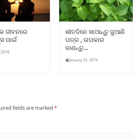
ିକ ଜୀବନରେ
ଶୀତଦିନେ ଖାଆନ୍ତୁ ଜୁଆଣି
ସ ପାଇଁ
ପତ୍ର , ଉପକାର
ଜାଣନ୍ତୁ…
, 2018
January 23, 2019
ired fields are marked
*