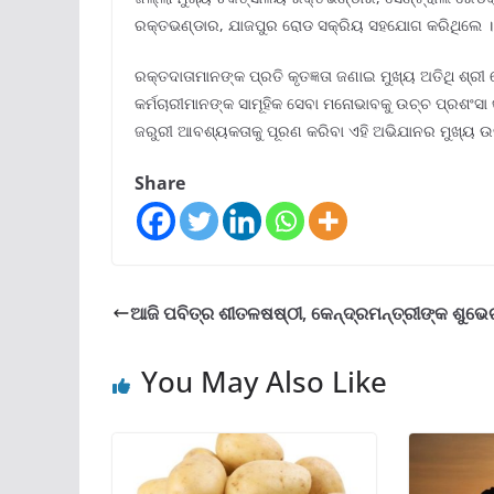
ରକ୍ତଭଣ୍ଡାର, ଯାଜପୁର ରୋଡ ସକ୍ରିୟ ସହଯୋଗ କରିଥିଲେ ।
ରକ୍ତଦାତାମାନଙ୍କ ପ୍ରତି କୃତଜ୍ଞତା ଜଣାଇ ମୁଖ୍ୟ ଅତିଥି ଶ୍
କର୍ମଚାରୀମାନଙ୍କ ସାମୂହିକ ସେବା ମନୋଭାବକୁ ଉଚ୍ଚ ପ୍ରଶଂସ
ଜରୁରୀ ଆବଶ୍ୟକତାକୁ ପୂରଣ କରିବା ଏହି ଅଭିଯାନର ମୁଖ୍ୟ ଉଦ
Share
ଆଜି ପବିତ୍ର ଶୀତଳଷଷ୍ଠୀ, କେନ୍ଦ୍ରମନ୍ତ୍ରୀଙ୍କ ଶୁଭେଚ
You May Also Like