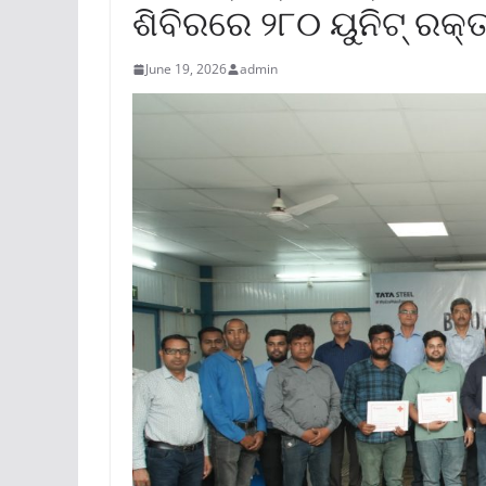
ଶିବିରରେ ୨୮୦ ୟୁନିଟ୍‌ ରକ୍
June 19, 2026
admin