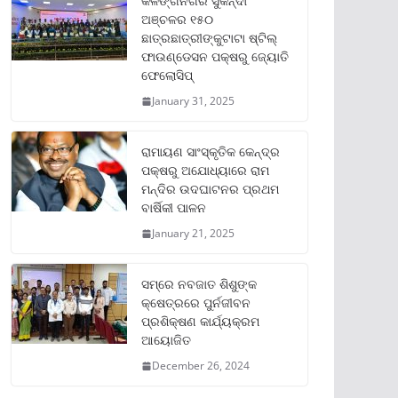
କଳିଙ୍ଗନଗର ସୁକିନ୍ଦା
ଅଞ୍ଚଳର ୧୫୦
ଛାତ୍ରଛାତ୍ରୀଙ୍କୁଟାଟା ଷ୍ଟିଲ୍
ଫାଉଣ୍ଡେସନ ପକ୍ଷରୁ ଜ୍ୟୋତି
ଫେଲୋସିପ୍‌
January 31, 2025
ରାମାୟଣ ସାଂସ୍କୃତିକ କେନ୍ଦ୍ର
ପକ୍ଷରୁ ଅଯୋଧ୍ୟାରେ ରାମ
ମନ୍ଦିର ଉଦଘାଟନର ପ୍ରଥମ
ବାର୍ଷିକୀ ପାଳନ
January 21, 2025
ସମ୍‌ରେ ନବଜାତ ଶିଶୁଙ୍କ
କ୍ଷେତ୍ରରେ ପୁର୍ନଜୀବନ
ପ୍ରଶିକ୍ଷଣ କାର୍ଯ୍ୟକ୍ରମ
ଆୟୋଜିତ
December 26, 2024