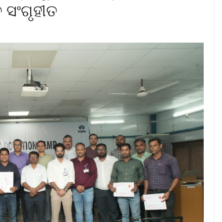
ତ ସଂଗୃହୀତ