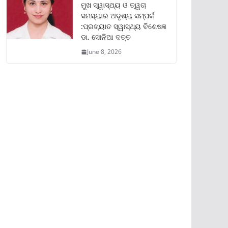
ମୁଖ ସ୍ୱାସ୍ଥ୍ୟ ଓ ତ୍ୱଚା
ସମସ୍ୟାର ଅଦୃଶ୍ୟ ସମ୍ପର୍କ
:ପ୍ରଖ୍ୟାତ ସ୍ୱାସ୍ଥ୍ୟ ବିଶେଷଜ୍ଞ
ଡା. ସୋନିଆ ଦତ୍ତ
June 8, 2026