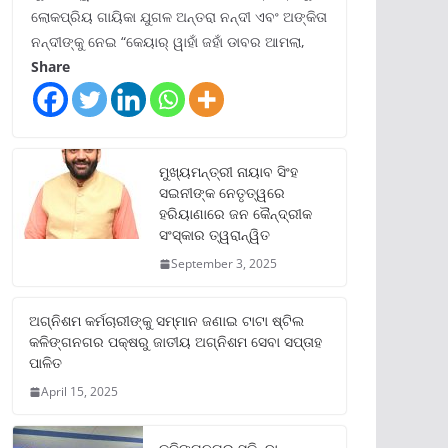
ଲୋକପ୍ରିୟ ଗାୟିକା ଯୁଗଳ ଅନ୍ତରା ନନ୍ଦୀ ଏବଂ ଅଙ୍କିତା
ନନ୍ଦୀଙ୍କୁ ନେଇ “କେୟାର୍ ୱାହାଁ ଜହାଁ ଡାବର ଆମଲା,
Share
ମୁଖ୍ୟମନ୍ତ୍ରୀ ନାୟାବ ସିଂହ
ସଇନୀଙ୍କ ନେତୃତ୍ୱରେ
ହରିୟାଣାରେ ଜନ କୈନ୍ଦ୍ରୀକ
ସଂସ୍କାର ତ୍ୱରାନ୍ୱିତ
September 3, 2025
ଅଗ୍ନିଶମ କର୍ମଚାରୀଙ୍କୁ ସମ୍ମାନ ଜଣାଇ ଟାଟା ଷ୍ଟିଲ
କଳିଙ୍ଗନଗର ପକ୍ଷରୁ ଜାତୀୟ ଅଗ୍ନିଶମ ସେବା ସପ୍ତାହ
ପାଳିତ
April 15, 2025