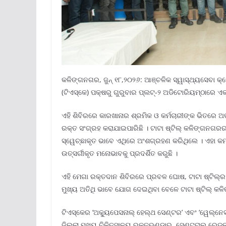
କଳିଙ୍ଗନଗର, ଜୁନ୍ ୧୮,୨୦୨୬: ଆଞ୍ଚଳିକ ସ୍ୱାସ୍ଥ୍ୟସେବା କ
(ଟିଏସ୍‌କେ) ପକ୍ଷରୁ ଗୁରୁବାର ପ୍ଲଟ୍‌-୨ ଅଡିଟୋରିୟମ୍‌ଠା
ଏହି ଶିବିରରେ କାରଖାନାର ଶ୍ରମିକ ଓ କର୍ମଚାରୀଙ୍କ ଭିତରେ ଅଭୂ
ରକ୍ତ ସଂଗ୍ରହ କରାଯାଇପାରିଛି । ଟାଟା ଷ୍ଟିଲ୍‌ କଳିଙ୍ଗନଗରର 
ସ୍ୱେଚ୍ଛାକୃତ ଭାବେ ଏଥିରେ ଅଂଶଗ୍ରହଣ କରିଥିଲେ । ଏହା କମ
ଉତ୍ସର୍ଗୀକୃତ ମନୋଭାବକୁ ପ୍ରଦର୍ଶିତ କରୁଛି ।
ଏହି ମେଗା ରକ୍ତଦାନ ଶିବିରରେ ପ୍ରବଳ ଘୋଷ, ଟାଟା ଷ୍ଟିଲ୍‌
ମୁଖ୍ୟ ଅତିଥି ଭାବେ ଯୋଗ ଦେଇଥିବା ବେଳେ ଟାଟା ଷ୍ଟିଲ୍‌ କ
ଟିଏସ୍‌କେର ‘ଅକ୍ୟୁପେସନାଲ୍ ହେଲ୍‌ଥ ସେଣ୍ଟର’ ଏବଂ ‘ୱେଲ୍‌ନ
ଜିଲ୍ଲା ମୁଖ୍ୟ ଚିକିତ୍ସାଳୟ ରକ୍ତଭଣ୍ଡାର, ସେଣ୍ଟ୍ରାଲ ରେଡ