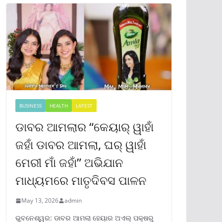
BUSINESS
HEALTH
LATEST
ଡାବର ଆମଲାର “କେୟାର୍ ୱାହାଁ
ଜହାଁ ଡାବର ଆମଲା, ଘର୍ ୱାହାଁ
ମେରୀ ମାଁ ଜହାଁ” ଅଭିଯାନ
ମାଧ୍ୟମରେ ମାତୃଦିବସ ପାଳନ
May 13, 2026
admin
ଭୁବନେଶ୍ୱର: ଡାବର ଆମଲା ହେୟାର ଅଏଲ୍ ପକ୍ଷରୁ