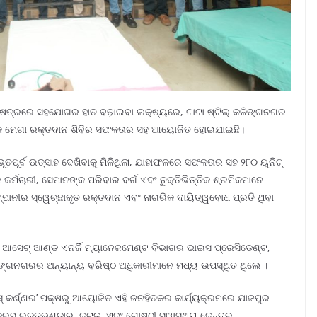
୍ଷେତ୍ରରେ ସହଯୋଗର ହାତ ବଢ଼ାଇବା ଲକ୍ଷ୍ୟରେ, ଟାଟା ଷ୍ଟିଲ୍‌ କଳିଙ୍ଗନଗର
ରେ ଏକ ମେଗା ରକ୍ତଦାନ ଶିବିର ସଫଳତାର ସହ ଆୟୋଜିତ ହୋଇଯାଇଛି।
ତପୂର୍ବ ଉତ୍ସାହ ଦେଖିବାକୁ ମିଳିଥିଲା, ଯାହାଫଳରେ ସଫଳତାର ସହ ୨୮୦ ୟୁନିଟ୍‌
କର୍ମଚାରୀ, ସେମାନଙ୍କ ପରିବାର ବର୍ଗ ଏବଂ ଚୁକ୍ତିଭିତ୍ତିକ ଶ୍ରମିକମାନେ
୍ପାନୀର ସ୍ୱେଚ୍ଛାକୃତ ରକ୍ତଦାନ ଏବଂ ନାଗରିକ ଦାୟିତ୍ୱବୋଧ ପ୍ରତି ଥିବା
ର ଆସେଟ୍‌ ଆଣ୍ଡ ଏନର୍ଜି ମ୍ୟାନେଜମେଣ୍ଟ ବିଭାଗର ଭାଇସ ପ୍ରେସିଡେଣ୍ଟ,
ଳିଙ୍ଗନଗରର ଅନ୍ୟାନ୍ୟ ବରିଷ୍ଠ ଅଧିକାରୀମାନେ ମଧ୍ୟ ଉପସ୍ଥିତ ଥିଲେ ।
େସ୍ କର୍ଣ୍ଣର’ ପକ୍ଷରୁ ଆୟୋଜିତ ଏହି ଜନହିତକର କାର୍ଯ୍ୟକ୍ରମରେ ଯାଜପୁର
କ୍ରସ ରକ୍ତଭଣ୍ଡାର, କଟକ, ଏବଂ ଗୋଷ୍ଠୀ ସ୍ୱାସ୍ଥ୍ୟ କେନ୍ଦ୍ର