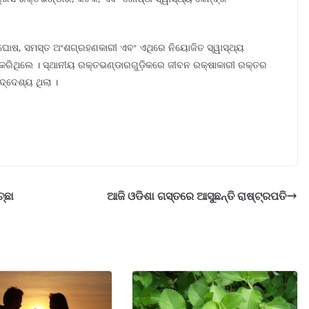
ରୀ ଘୋଷ, ସମସ୍ତ ଅଂଶଗ୍ରହଣକାରୀ ଏବଂ ଏଥିରେ ନିୟୋଜିତ ସ୍ୱାସ୍ଥ୍ୟ
ା କରିଥିଲେ । ସ୍ଥାନୀୟ ରକ୍ତଭଣ୍ଡାରଗୁଡ଼ିକରେ ଜୀବନ ରକ୍ଷାକାରୀ ରକ୍ତର
୍ଦେଶ୍ୟ ଥିଲା ।
୍ଛା
ଆଜି ଓଡିଶା ଗସ୍ତରେ ଆସୁଛନ୍ତି ରାଷ୍ଟ୍ରପତି