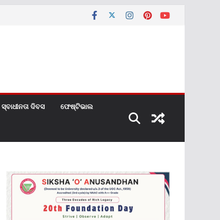
ସ୍ବାଧୀନତା ଦିବସ
ଫେଷ୍ଟିଭାଲ