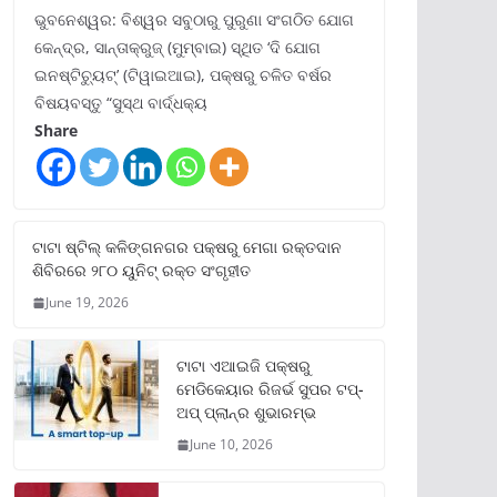
ଭୁବନେଶ୍ୱର: ବିଶ୍ୱର ସବୁଠାରୁ ପୁରୁଣା ସଂଗଠିତ ଯୋଗ
କେନ୍ଦ୍ର, ସାନ୍ତାକ୍ରୁଜ୍ (ମୁମ୍ବାଇ) ସ୍ଥିତ ‘ଦି ଯୋଗ
ଇନଷ୍ଟିଚ୍ୟୁଟ୍‌’ (ଟିୱାଇଆଇ), ପକ୍ଷରୁ ଚଳିତ ବର୍ଷର
ବିଷୟବସ୍ତୁ “ସୁସ୍ଥ ବାର୍ଦ୍ଧକ୍ୟ
Share
ଟାଟା ଷ୍ଟିଲ୍‌ କଳିଙ୍ଗନଗର ପକ୍ଷରୁ ମେଗା ରକ୍ତଦାନ
ଶିବିରରେ ୨୮୦ ୟୁନିଟ୍‌ ରକ୍ତ ସଂଗୃହୀତ
June 19, 2026
ଟାଟା ଏଆଇଜି ପକ୍ଷରୁ
ମେଡିକେୟାର ରିଜର୍ଭ ସୁପର ଟପ୍‌-
ଅପ୍ ପ୍ଲାନ୍‌ର ଶୁଭାରମ୍ଭ
June 10, 2026