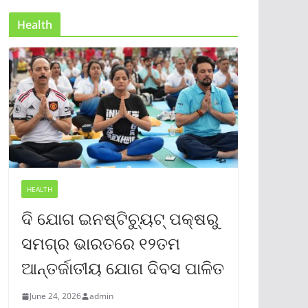
Health
HEALTH
ଦି ଯୋଗ ଇନଷ୍ଟିଚ୍ୟୁଟ୍ ପକ୍ଷରୁ
ସମଗ୍ର ଭାରତରେ ୧୨ତମ
ଆନ୍ତର୍ଜାତୀୟ ଯୋଗ ଦିବସ ପାଳିତ
June 24, 2026
admin