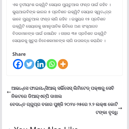
ଏକ ତୃତୀୟାଂଶ ଇକ୍ୱିଟି ସେୟାର ମ୍ୟୁଚୁଆଲ ଫଣ୍ଡ ପାଇଁ ରହିବ ।
କ୍ୟୁଆଇବିଙ୍କ ଭାଗର ୫ ପ୍ରତିଶତ ଇକ୍ୱିଟି ସେୟାର ସ୍ୱତନ୍ତ୍ର
ଭାବେ ମ୍ୟୁଚୁଆଲ ଫଣ୍ଡ ଲାଗି ରହିବ । ଇସ୍ୟୁର ୧୫ ପ୍ରତିଶତ
ଇକ୍ୱିଟି ସେୟାରକୁ ସମାନୁପାତିକ ଭିତିରେ ଅଣ ସଂସ୍ଥାଗତ
ବିଡରମାନଙ୍କ ପାଇଁ ରଖାଯିବ । ତାହାର ୩୫ ପ୍ରତିଶତ ଇକ୍ୱିଟି
ସେୟାରକୁ ଖୁଚୁରା ନିବେଶକମାନଙ୍କ ଲାଗି ଉପଲବ୍ଧ କରାଯିବ ।
Share
ଆଭାନ୍‌ସେ ଫାଇନାନ୍ସିଆଲ୍ ସର୍ଭିସେସ୍ ଲିମିଟେଡ୍ ପକ୍ଷରୁ ସେବି
ନିକଟରେ ଡିଆର୍‌ଏଚ୍‌ପି ଦାଖଲ
ବେଦାନ୍ତ ଗ୍ରୁପ୍‌ର ବଜାର ପୁଞ୍ଜି ୨୦୨୪-୨୫ରେ ୨.୨ ଲକ୍ଷ କୋଟି
ଟଙ୍କା ବୃଦ୍ଧି