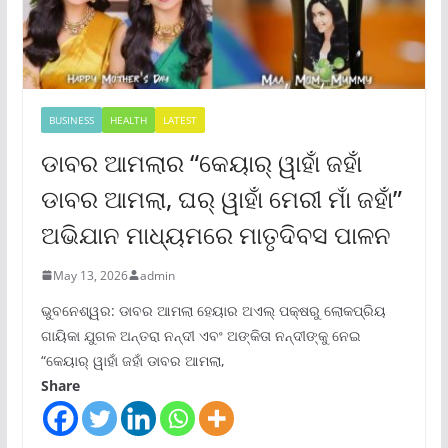
BUSINESS
HEALTH
LATEST
ଡାବର ଆମଲାର “କେୟାର୍ ୱାହାଁ ଜହାଁ
ଡାବର ଆମଲା, ଘର୍ ୱାହାଁ ମେରୀ ମାଁ ଜହାଁ”
ଅଭିଯାନ ମାଧ୍ୟମରେ ମାତୃଦିବସ ପାଳନ
May 13, 2026
admin
ଭୁବନେଶ୍ୱର: ଡାବର ଆମଲା ହେୟାର ଅଏଲ୍ ପକ୍ଷରୁ ଲୋକପ୍ରିୟ
ଗାୟିକା ଯୁଗଳ ଅନ୍ତରା ନନ୍ଦୀ ଏବଂ ଅଙ୍କିତା ନନ୍ଦୀଙ୍କୁ ନେଇ
“କେୟାର୍ ୱାହାଁ ଜହାଁ ଡାବର ଆମଲା,
Share