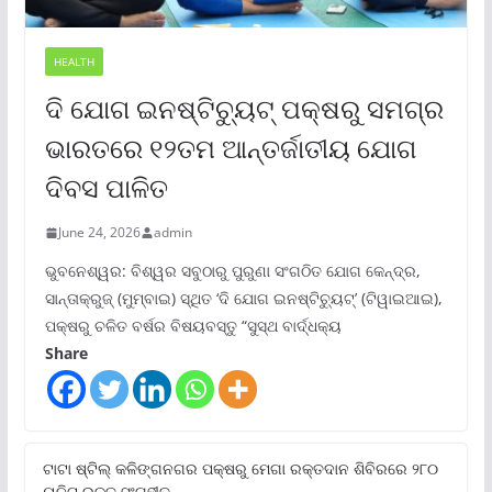
HEALTH
ଦି ଯୋଗ ଇନଷ୍ଟିଚ୍ୟୁଟ୍ ପକ୍ଷରୁ ସମଗ୍ର
ଭାରତରେ ୧୨ତମ ଆନ୍ତର୍ଜାତୀୟ ଯୋଗ
ଦିବସ ପାଳିତ
June 24, 2026
admin
ଭୁବନେଶ୍ୱର: ବିଶ୍ୱର ସବୁଠାରୁ ପୁରୁଣା ସଂଗଠିତ ଯୋଗ କେନ୍ଦ୍ର,
ସାନ୍ତାକ୍ରୁଜ୍ (ମୁମ୍ବାଇ) ସ୍ଥିତ ‘ଦି ଯୋଗ ଇନଷ୍ଟିଚ୍ୟୁଟ୍‌’ (ଟିୱାଇଆଇ),
ପକ୍ଷରୁ ଚଳିତ ବର୍ଷର ବିଷୟବସ୍ତୁ “ସୁସ୍ଥ ବାର୍ଦ୍ଧକ୍ୟ
Share
ଟାଟା ଷ୍ଟିଲ୍‌ କଳିଙ୍ଗନଗର ପକ୍ଷରୁ ମେଗା ରକ୍ତଦାନ ଶିବିରରେ ୨୮୦
ୟୁନିଟ୍‌ ରକ୍ତ ସଂଗୃହୀତ