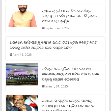
ମୁଖ୍ୟମନ୍ତ୍ରୀ ନାୟାବ ସିଂହ ସଇନୀଙ୍କ
ନେତୃତ୍ୱରେ ହରିୟାଣାରେ ଜନ କୈନ୍ଦ୍ରୀକ
ସଂସ୍କାର ତ୍ୱରାନ୍ୱିତ
September 3, 2025
ଅଗ୍ନିଶମ କର୍ମଚାରୀଙ୍କୁ ସମ୍ମାନ ଜଣାଇ ଟାଟା ଷ୍ଟିଲ କଳିଙ୍ଗନଗର
ପକ୍ଷରୁ ଜାତୀୟ ଅଗ୍ନିଶମ ସେବା ସପ୍ତାହ ପାଳିତ
April 15, 2025
କଳିଙ୍ଗନଗର ସୁକିନ୍ଦା ଅଞ୍ଚଳର ୧୫୦
ଛାତ୍ରଛାତ୍ରୀଙ୍କୁଟାଟା ଷ୍ଟିଲ୍ ଫାଉଣ୍ଡେସନ
ପକ୍ଷରୁ ଜ୍ୟୋତି ଫେଲୋସିପ୍‌
January 31, 2025
ରାମାୟଣ ସାଂସ୍କୃତିକ କେନ୍ଦ୍ର ପକ୍ଷରୁ
ଅଯୋଧ୍ୟାରେ ରାମ ମନ୍ଦିର ଉଦଘାଟନର
ପ୍ରଥମ ବାର୍ଷିକୀ ପାଳନ