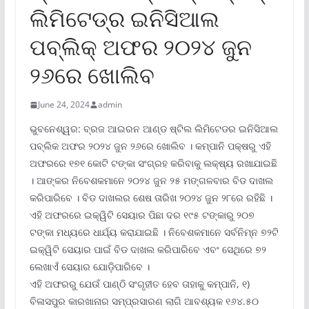
ଲିମିଟେଡ୍‌ର ଇନିସିଆଲ
ପବ୍ଲିକ୍ ଅଫର ୨୦୨୪ ଜୁନ
୨୬ରେ ଖୋଲିବ
June 24, 2024
admin
ଭୁବନେଶ୍ୱର: ବ୍ରଜ ଆଇରନ ଆଣ୍ଡ ଷ୍ଟିଲ ଲିମିଟେଡର ଇନିସିଆଲ
ପବ୍ଲିକ ଅଫର ୨୦୨୪ ଜୁନ ୨୬ରେ ଖୋଲିବ । କମ୍ପାନି ପକ୍ଷରୁ ଏହି
ଅଫରରେ ୧୭୧ କୋଟି ଟଙ୍କା ସଂଗ୍ରହ କରିବାକୁ ଲକ୍ଷ୍ୟ ରଖାଯାଇଛି
। ଆଙ୍କର ନିବେଶକମାନେ ୨୦୨୪ ଜୁନ ୨୫ ମଙ୍ଗଳବାର ବିଡ ଦାଖଲ
କରିପାରିବେ । ବିଡ ଦାଖଲର ଶେଷ ତାରିଖ ୨୦୨୪ ଜୁନ ୨୮ରେ ରହିଛି ।
ଏହି ଅଫରରେ ଇକ୍ୱିଟି ସେୟାର ପିଛା ଦର ୧୯୫ ଟଙ୍କାରୁ ୨୦୭
ଟଙ୍କା ମଧ୍ୟରେ ଧାର୍ଯ୍ୟ କରାଯାଇଛି । ନିବେଶକମାନେ ସର୍ବନିମ୍ନ ୭୨ଟି
ଇକ୍ୱିଟି ସେୟାର ପାଇଁ ବିଡ ଦାଖଲ କରିପାରିବେ ଏବଂ ସେଥିରେ ୭୨
ଲେଖାଏଁ ସେୟାର ଯୋଡ଼ିପାରିବେ ।
ଏହି ଅଫରରୁ ଯେଉଁ ପାଣ୍ଠି ସଂଗୃହୀତ ହେବ ତାହାକୁ କମ୍ପାନି, ୧)
ବିଳାସପୁର କାରଖାନାର ସମ୍ପ୍ରସାରଣ ଲାଗି ଆବଶ୍ୟକ ୧୬୪.୫୦