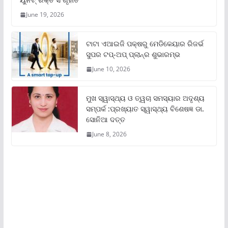
June 19, 2026
ଟାଟା ଏଆଇଜି ପକ୍ଷରୁ ମେଡିକେୟାର ରିଜର୍ଭ
ସୁପର ଟପ୍‌-ଅପ୍ ପ୍ଲାନ୍‌ର ଶୁଭାରମ୍ଭ
June 10, 2026
ମୁଖ ସ୍ୱାସ୍ଥ୍ୟ ଓ ତ୍ୱଚା ସମସ୍ୟାର ଅଦୃଶ୍ୟ
ସମ୍ପର୍କ :ପ୍ରଖ୍ୟାତ ସ୍ୱାସ୍ଥ୍ୟ ବିଶେଷଜ୍ଞ ଡା.
ସୋନିଆ ଦତ୍ତ
June 8, 2026