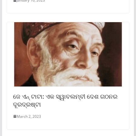
January 16, 2023
ଜେ ଏନ୍ ଟାଟା: ଏକ ସ୍ୱାବଲମ୍ବୀ ଦେଶ ଗଠନର
ଦୂରଦ୍ରଷ୍ଟା
March 2, 2023