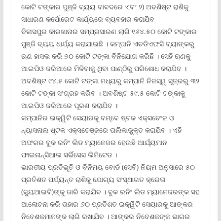
କୋଟି ଟଙ୍କାର ପୁଞ୍ଜି ବ୍ୟୟ ବାବଦରେ ଏବଂ ୨) ଅବଶିଷ୍ଟ ରାଶିକୁ
ସାଧାରଣ କର୍ପୋରେଟ କାର୍ଯ୍ୟରେ ବ୍ୟବହାର କରାଯିବ
ବିଳାସପୁର କାରଖାନାର ସମ୍ପ୍ରସାରଣ ଲାଗି ୧୬୪.୫୦ କୋଟି ଟଙ୍କାର
ପୁଞ୍ଜି ବ୍ୟୟ ଧାର୍ଯ୍ୟ କରାଯାଇଛି । କମ୍ପାନି ଏଚଡିଏଫସି ବ୍ୟାଙ୍କରୁ
ଋଣ ହାସଲ କରି ୭୦ କୋଟି ଟଙ୍କା ବିନିଯୋଗ କରିଛି । ସେହି ଋଣକୁ
ଆଇପିଓ ଜରିଆରେ ମିଳିବାକୁ ଥିବା ପାଣ୍ଠିରୁ ପରିଶୋଧ କରାଯିବ ।
ଅବଶିଷ୍ଟ ୯୪.୫ କୋଟି ଟଙ୍କା ମଧ୍ୟରୁ କମ୍ପାନି ନିଜସ୍ୱ ସୂତ୍ରରୁ ୩୨
କୋଟି ଟଙ୍କା ସଂଗ୍ରହ କରିବ । ଅବଶିଷ୍ଟ ୫୯.୫ କୋଟି ଟଙ୍କାକୁ
ଆଇପିଓ ଜରିଆରେ ପୂରଣ କରାଯିବ ।
କମ୍ପାନିର ଇକ୍ୱିଟି ସେୟାରକୁ ବମ୍ବେ ଷ୍ଟକ ଏକ୍ସଚେଂଜ ଓ
ନ୍ୟାସନାଲ ଷ୍ଟକ ଏକ୍ସଚେଞ୍ଜରେ ତାଲିକାଭୁକ୍ତ କରାଯିବ । ଏହି
ଅଫରର ବୁକ ରନିଂ ଲିଡ ମ୍ୟାନେଜର ହେଉଛି ଆର୍ଯ୍ୟମାନ
ଫାଇନାନ୍ସିଆଲ ସର୍ଭିସେସ ଲିମିଟେଡ ।
ଭାରତୀୟ ପ୍ରତିଭୂତି ଓ ବିନିମୟ ବୋର୍ଡ (ସେବି) ନିୟମ ଅନୁସାରେ ୫୦
ପ୍ରତିଶତ ପର୍ଯ୍ୟନ୍ତ ରାଶିକୁ ଯୋଗ୍ୟ ସଂସ୍ଥାଗତ କ୍ରେତା
(କ୍ୟୁଆଇବି)ଙ୍କୁ ଜାରି କରାଯିବ । ବୁକ ରନିଂ ଲିଡ ମ୍ୟାନେଜରଙ୍କ ସହ
ଆଲୋଚନା କରି ତାହାର ୬୦ ପ୍ରତିଶତ ଇକ୍ୱିଟି ସେୟାରକୁ ଆଙ୍କର
ନିବେଶକମାନଙ୍କ ଲାଗି ରଖାଯିବ । ଆଙ୍କର ନିବେଶକଙ୍କ ଭାଗର