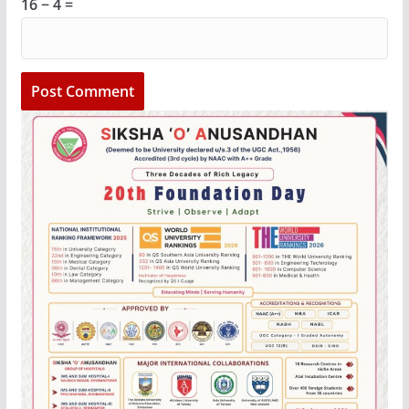
16 − 4 =