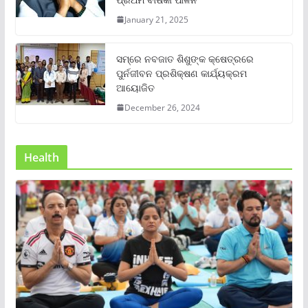
January 21, 2025
ସମ୍‌ରେ ନବଜାତ ଶିଶୁଙ୍କ କ୍ଷେତ୍ରରେ
ପୁର୍ନଜୀବନ ପ୍ରଶିକ୍ଷଣ କାର୍ଯ୍ୟକ୍ରମ
ଆୟୋଜିତ
December 26, 2024
Health