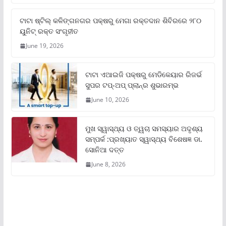
ଟାଟା ଷ୍ଟିଲ୍‌ କଳିଙ୍ଗନଗର ପକ୍ଷରୁ ମେଗା ରକ୍ତଦାନ ଶିବିରରେ ୨୮୦
ୟୁନିଟ୍‌ ରକ୍ତ ସଂଗୃହୀତ
June 19, 2026
ଟାଟା ଏଆଇଜି ପକ୍ଷରୁ ମେଡିକେୟାର ରିଜର୍ଭ
ସୁପର ଟପ୍‌-ଅପ୍ ପ୍ଲାନ୍‌ର ଶୁଭାରମ୍ଭ
June 10, 2026
ମୁଖ ସ୍ୱାସ୍ଥ୍ୟ ଓ ତ୍ୱଚା ସମସ୍ୟାର ଅଦୃଶ୍ୟ
ସମ୍ପର୍କ :ପ୍ରଖ୍ୟାତ ସ୍ୱାସ୍ଥ୍ୟ ବିଶେଷଜ୍ଞ ଡା.
ସୋନିଆ ଦତ୍ତ
June 8, 2026