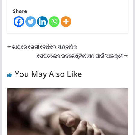
Share
ଭାରାରେ ରୋଗୀ ବୋହିଲେ ସାମ୍ବାଦିକ
ପେପରଲେସ ଇନଭେଷ୍ଟିଗେସନ ପାଇଁ ‘ଆରକ୍ଷୀ’
You May Also Like