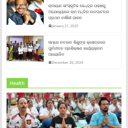
ରାମାୟଣ ସାଂସ୍କୃତିକ କେନ୍ଦ୍ର ପକ୍ଷରୁ
ଅଯୋଧ୍ୟାରେ ରାମ ମନ୍ଦିର ଉଦଘାଟନର
ପ୍ରଥମ ବାର୍ଷିକୀ ପାଳନ
January 21, 2025
ସମ୍‌ରେ ନବଜାତ ଶିଶୁଙ୍କ କ୍ଷେତ୍ରରେ
ପୁର୍ନଜୀବନ ପ୍ରଶିକ୍ଷଣ କାର୍ଯ୍ୟକ୍ରମ
ଆୟୋଜିତ
December 26, 2024
Health