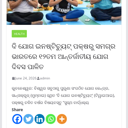
HEALTH
ଦି ଯୋଗ ଇନଷ୍ଟିଚ୍ୟୁଟ୍ ପକ୍ଷରୁ ସମଗ୍ର
ଭାରତରେ ୧୨ତମ ଆନ୍ତର୍ଜାତୀୟ ଯୋଗ
ଦିବସ ପାଳିତ
June 24, 2026
admin
ଭୁବନେଶ୍ୱର: ବିଶ୍ୱର ସବୁଠାରୁ ପୁରୁଣା ସଂଗଠିତ ଯୋଗ କେନ୍ଦ୍ର,
ସାନ୍ତାକ୍ରୁଜ୍ (ମୁମ୍ବାଇ) ସ୍ଥିତ ‘ଦି ଯୋଗ ଇନଷ୍ଟିଚ୍ୟୁଟ୍‌’ (ଟିୱାଇଆଇ),
ପକ୍ଷରୁ ଚଳିତ ବର୍ଷର ବିଷୟବସ୍ତୁ “ସୁସ୍ଥ ବାର୍ଦ୍ଧକ୍ୟ
Share