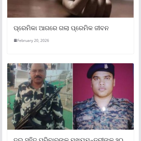
ପ୍ରେମିକା ଆଗରେ ଗଲା ପ୍ରେମିକ ଜୀବନ
February 20, 2026
ଦୁଇ ସହିଦ ପରିବାରଙ୍କୁ ମୁଖ୍ୟମନ୍ତ୍ରୀଙ୍କ ୨୦