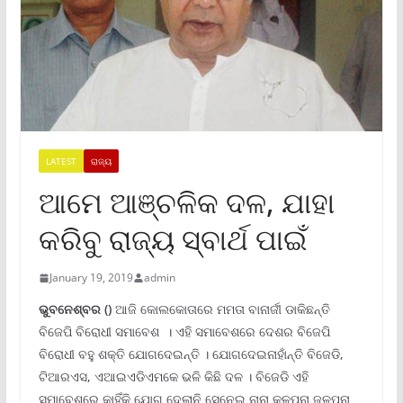
LATEST
ରାଜ୍ୟ
ଆମେ ଆଞ୍ଚଳିକ ଦଳ, ଯାହା
କରିବୁ ରାଜ୍ୟ ସ୍ବାର୍ଥ ପାଇଁ
January 19, 2019
admin
ଭୁବନେଶ୍ବର ()
ଆଜି କୋଲକୋତାରେ ମମତା ବାନାର୍ଜୀ ଡାକିଛନ୍ତି
ବିଜେପି ବିରୋଧୀ ସମାବେଶ । ଏହି ସମାବେଶରେ ଦେଶର ବିଜେପି
ବିରୋଧୀ ବହୁ ଶକ୍ତି ଯୋଗଦେଇନ୍ତି । ଯୋଗଦେଇନାହାଁନ୍ତି ବିଜେଡି,
ଟିଆରଏସ, ଏଆଇଏଡିଏମକେ ଭଳି କିଛି ଦଳ । ବିଜେଡି ଏହି
ସମାବେଶରେ କାହିଁକି ଯୋଗ ଦେଲାନି ସେନେଇ ନାନା କଳ୍ପନା ଜଳ୍ପନା