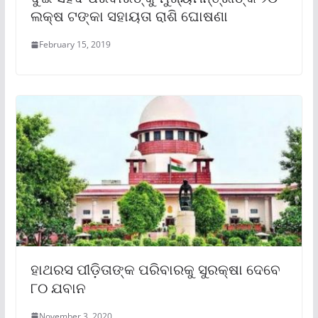
ଲକ୍ଷ ଟଙ୍କା ସହାୟତା ରାଶି ଘୋଷଣା
February 15, 2019
ହାଥରସ ପୀଡ଼ିତାଙ୍କ ପରିବାରକୁ ସୁରକ୍ଷା ଦେବେ
୮୦ ଯବାନ
November 3, 2020