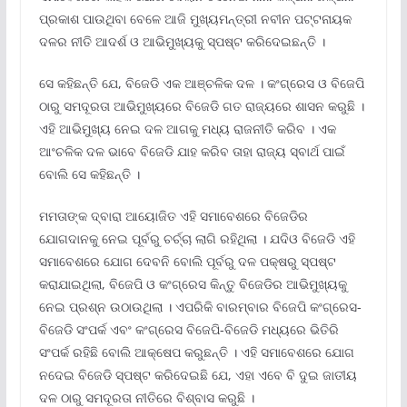
ପ୍ରକାଶ ପାଉଥିବା ବେଳେ ଆଜି ମୁଖ୍ୟମନ୍ତ୍ରୀ ନବୀନ ପଟ୍ଟନାୟକ
ଦଳର ନୀତି ଆଦର୍ଶ ଓ ଆଭିମୁଖ୍ୟକୁ ସ୍ପଷ୍ଟ କରିଦେଇଛନ୍ତି ।
ସେ କହିଛନ୍ତି ଯେ, ବିଜେଡି ଏକ ଆଞ୍ଚଳିକ ଦଳ । କଂଗ୍ରେସ ଓ ବିଜେପି
ଠାରୁ ସମଦୂରତା ଆଭିମୁଖ୍ୟରେ ବିଜେଡି ଗତ ରାଜ୍ୟରେ ଶାସନ କରୁଛି ।
ଏହି ଆଭିମୁଖ୍ୟ ନେଇ ଦଳ ଆଗକୁ ମଧ୍ୟ ରାଜନୀତି କରିବ । ଏକ
ଆଂଚଳିକ ଦଳ ଭାବେ ବିଜେଡି ଯାହ କରିବ ତାହା ରାଜ୍ୟ ସ୍ବାର୍ଥ ପାଇଁ
ବୋଲି ସେ କହିଛନ୍ତି ।
ମମତାଙ୍କ ଦ୍ବାରା ଆୟୋଜିତ ଏହି ସମାବେଶରେ ବିଜେଡିର
ଯୋଗଦାନକୁ ନେଇ ପୂର୍ବରୁ ଚର୍ଚ୍ଚା ଲାଗି ରହିଥିଲା । ଯଦିଓ ବିଜେଡି ଏହି
ସମାବେଶରେ ଯୋଗ ଦେବନି ବୋଲି ପୂର୍ବରୁ ଦଳ ପକ୍ଷରୁ ସ୍ପଷ୍ଟ
କରାଯାଇଥିଲା, ବିଜେପି ଓ କଂଗ୍ରେସ କିନ୍ତୁ ବିଜେଡିର ଆଭିମୁଖ୍ୟକୁ
ନେଇ ପ୍ରଶ୍ନ ଉଠାଉଥିଲା । ଏପରିକି ବାରମ୍ବାର ବିଜେପି କଂଗ୍ରେସ-
ବିଜେଡି ସଂପର୍କ ଏବଂ କଂଗ୍ରେସ ବିଜେପି-ବିଜେଡି ମଧ୍ୟରେ ଭିତିରି
ସଂପର୍କ ରହିଛି ବୋଲି ଆକ୍ଷେପ କରୁଛନ୍ତି । ଏହି ସମାବେଶରେ ଯୋଗ
ନଦେଇ ବିଜେଡି ସ୍ପଷ୍ଟ କରିଦେଇଛି ଯେ, ଏହା ଏବେ ବି ଦୁଇ ଜାତୀୟ
ଦଳ ଠାରୁ ସମଦୂରତା ନୀତିରେ ବିଶ୍ବାସ କରୁଛି ।