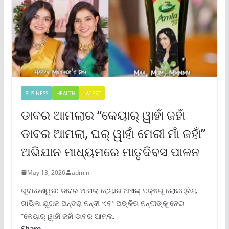
BUSINESS
HEALTH
LATEST
ଡାବର ଆମଲାର “କେୟାର୍ ୱାହାଁ ଜହାଁ
ଡାବର ଆମଲା, ଘର୍ ୱାହାଁ ମେରୀ ମାଁ ଜହାଁ”
ଅଭିଯାନ ମାଧ୍ୟମରେ ମାତୃଦିବସ ପାଳନ
May 13, 2026
admin
ଭୁବନେଶ୍ୱର: ଡାବର ଆମଲା ହେୟାର ଅଏଲ୍ ପକ୍ଷରୁ ଲୋକପ୍ରିୟ
ଗାୟିକା ଯୁଗଳ ଅନ୍ତରା ନନ୍ଦୀ ଏବଂ ଅଙ୍କିତା ନନ୍ଦୀଙ୍କୁ ନେଇ
“କେୟାର୍ ୱାହାଁ ଜହାଁ ଡାବର ଆମଲା,
Share