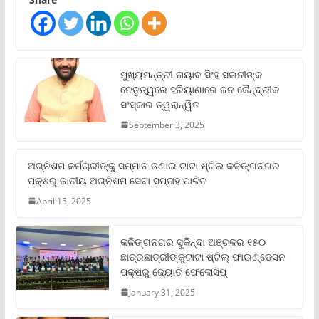
ମୁଖ୍ୟମନ୍ତ୍ରୀ ନାୟାବ ସିଂହ ସଇନୀଙ୍କ
ନେତୃତ୍ୱରେ ହରିୟାଣାରେ ଜନ କୈନ୍ଦ୍ରୀକ
ସଂସ୍କାର ତ୍ୱରାନ୍ୱିତ
September 3, 2025
ଅଗ୍ନିଶମ କର୍ମଚାରୀଙ୍କୁ ସମ୍ମାନ ଜଣାଇ ଟାଟା ଷ୍ଟିଲ କଳିଙ୍ଗନଗର
ପକ୍ଷରୁ ଜାତୀୟ ଅଗ୍ନିଶମ ସେବା ସପ୍ତାହ ପାଳିତ
April 15, 2025
କଳିଙ୍ଗନଗର ସୁକିନ୍ଦା ଅଞ୍ଚଳର ୧୫୦
ଛାତ୍ରଛାତ୍ରୀଙ୍କୁଟାଟା ଷ୍ଟିଲ୍ ଫାଉଣ୍ଡେସନ
ପକ୍ଷରୁ ଜ୍ୟୋତି ଫେଲୋସିପ୍‌
January 31, 2025