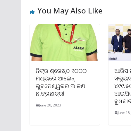
You May Also Like
ନିଟ୍‌ର ଶ୍ରେଷ୍ଠ-୧୦୦୦
ଆରିସ 
ମଧ୍ୟରେ ଆଲେନ୍
ସଲ୍ୟୁ
ଭୁବନେଶ୍ୱରର ୩ ଜଣ
୪୯୯.୫
ଛାତ୍ରଛାତ୍ରୀ
ଆଇପିଓ
ବୁଧବା
June 20, 2023
June 18