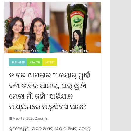
BUSINESS
HEALTH
LATEST
ଡାବର ଆମଲାର “କେୟାର୍ ୱାହାଁ
ଜହାଁ ଡାବର ଆମଲା, ଘର୍ ୱାହାଁ
ମେରୀ ମାଁ ଜହାଁ” ଅଭିଯାନ
ମାଧ୍ୟମରେ ମାତୃଦିବସ ପାଳନ
May 13, 2026
admin
ଭୁବନେଶ୍ୱର: ଡାବର ଆମଲା ହେୟାର ଅଏଲ୍ ପକ୍ଷରୁ