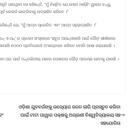
ତି ପାଇଥିବା ସେ କହିଛନ୍ତି, “ମୁଁ ନିଶ୍ଚିତ ଯେ ମୋର ମର୍ଣ୍ଣିଂ ୱାକର ବନ୍ଧୁ,
୍ବ ରେକର୍ଡ ଭାଙ୍ଗିବାକୁ ଉତ୍ସାହିତ କରିବେ ।”
ହିଛନ୍ତି ଯେ, “ମୁଁ ଆତ୍ମ-ପ୍ରେରିତ ଏବଂ ଆତ୍ମ ପ୍ରୋତ୍ସାହିତ ।”
୍‌-ଏ-ଥନ୍‌’ ର ପ୍ରଥମ ସଂସ୍କରଣ ‘ସବୁଜ ଆସନ୍ତାକାଲି ପାଇଁ ଦୌଡ଼’ ଶୀର୍ଷକରେ
ାଖାପାଖି ୫୦୦୦ ପ୍ରତିଯୋଗୀ ଅଂଶଗ୍ରହଣ କରିବେ ବୋଲି ଆଶା କରାଯାଉଛି ।
୍ରଥମ ଥର ପାଇଁ ଅନ୍ତର୍ଜାତୀୟ ମାନର ପେସାଦାର ଦୌଡ଼ ଆରମ୍ଭ ହେବାକୁ ଯାଉଛି ।
ଓଡ଼ିଶା ଯୁବବର୍ଗଙ୍କୁ ଉଦ୍ୟୋଗ ଜଗତ ଲାଗି ପ୍ରସ୍ତୁତ କରିବା
ବଂ
ପାଇଁ ଟାଟା ପାୱାର ପକ୍ଷରୁ ଅଗ୍ରଣୀ ବିଶ୍ୱବିଦ୍ୟାଳୟ ସହ
ସହଯୋଗିତା