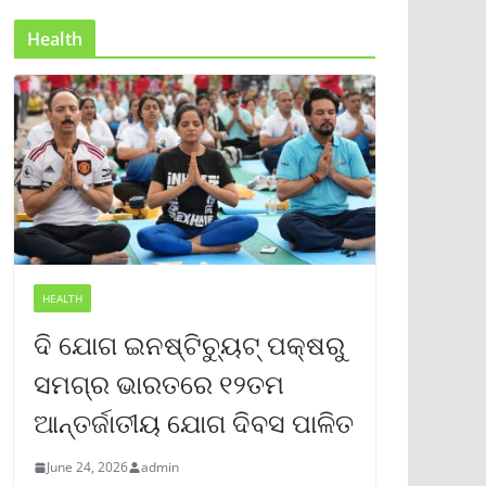
Health
HEALTH
ଦି ଯୋଗ ଇନଷ୍ଟିଚ୍ୟୁଟ୍ ପକ୍ଷରୁ
ସମଗ୍ର ଭାରତରେ ୧୨ତମ
ଆନ୍ତର୍ଜାତୀୟ ଯୋଗ ଦିବସ ପାଳିତ
June 24, 2026
admin