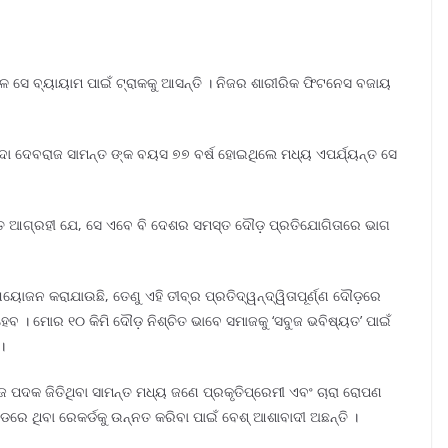
ସକାଳେ ସେ ବ୍ୟାୟାମ ପାଇଁ ଟ୍ରାକକୁ ଆସନ୍ତି । ନିଜର ଶାରୀରିକ ଫିଟନେସ ବଜାୟ
୍ଦା ଦେବରାଜ ସାମନ୍ତ ଙ୍କ ବୟସ ୭୭ ବର୍ଷ ହୋଇଥିଲେ ମଧ୍ୟ ଏପର୍ଯ୍ୟନ୍ତ ସେ
ି ଏତେ ଆଗ୍ରହୀ ଯେ, ସେ ଏବେ ବି ଦେଶର ସମସ୍ତ ଦୌଡ଼ ପ୍ରତିଯୋଗିତାରେ ଭାଗ
ୟୋଜନ କରାଯାଉଛି, ତେଣୁ ଏହି ତୀବ୍ର ପ୍ରତିଦ୍ୱନ୍ଦ୍ୱିତାପୂର୍ଣ୍ଣ ଦୌଡ଼ରେ
 । ମୋର ୧୦ କିମି ଦୌଡ଼ ନିଶ୍ଚିତ ଭାବେ ସମାଜକୁ ‘ସବୁଜ ଭବିଷ୍ୟତ’ ପାଇଁ
।
 ପଦକ ଜିତିଥିବା ସାମନ୍ତ ମଧ୍ୟ ଜଣେ ପ୍ରକୃତିପ୍ରେମୀ ଏବଂ ଚାରା ରୋପଣ
େ ଥିବା ରେକର୍ଡକୁ ଉନ୍ନତ କରିବା ପାଇଁ ବେଶ୍ ଆଶାବାଦୀ ଅଛନ୍ତି ।