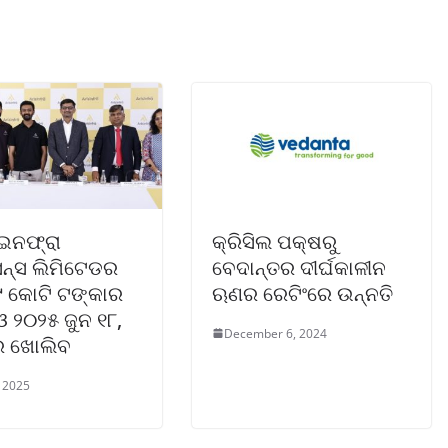
ଇନଫ୍ରା
କ୍ରିସିଲ ପକ୍ଷରୁ
ସନ୍ସ ଲିମିଟେଡର
ବେଦାନ୍ତର ଦୀର୍ଘକାଳୀନ
୯ କୋଟି ଟଙ୍କାର
ଋଣର ରେଟିଂରେ ଉନ୍ନତି
 ୨୦୨୫ ଜୁନ ୧୮,
December 6, 2024
ର ଖୋଲିବ
, 2025