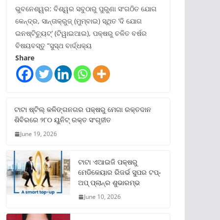
ଭୁବନେଶ୍ୱର: ବିଶ୍ୱର ସବୁଠାରୁ ପୁରୁଣା ସଂଗଠିତ ଯୋଗ
କେନ୍ଦ୍ର, ସାନ୍ତାକ୍ରୁଜ୍ (ମୁମ୍ବାଇ) ସ୍ଥିତ ‘ଦି ଯୋଗ
ଇନଷ୍ଟିଚ୍ୟୁଟ୍‌’ (ଟିୱାଇଆଇ), ପକ୍ଷରୁ ଚଳିତ ବର୍ଷର
ବିଷୟବସ୍ତୁ “ସୁସ୍ଥ ବାର୍ଦ୍ଧକ୍ୟ
Share
ଟାଟା ଷ୍ଟିଲ୍‌ କଳିଙ୍ଗନଗର ପକ୍ଷରୁ ମେଗା ରକ୍ତଦାନ
ଶିବିରରେ ୨୮୦ ୟୁନିଟ୍‌ ରକ୍ତ ସଂଗୃହୀତ
June 19, 2026
ଟାଟା ଏଆଇଜି ପକ୍ଷରୁ
ମେଡିକେୟାର ରିଜର୍ଭ ସୁପର ଟପ୍‌-
ଅପ୍ ପ୍ଲାନ୍‌ର ଶୁଭାରମ୍ଭ
June 10, 2026