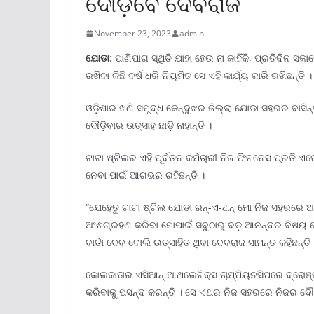
ଦୌଡ଼ିବେ ଦେବରାଜ
November 23, 2023
admin
ଯୋଡା
: ପାଣିପାଗ ସ୍ଥିତି ଯାହା ହେଉ ନା କାହିଁକି, ପ୍ରତିଦିନ 
ରଖିବା କିଛି ବର୍ଷ ଧରି ନିୟମିତ ସେ ଏହି କାର୍ଯ୍ୟ ଜାରି ରଖିଛନ୍ତି ।
ଓଡ଼ିଶାର ଖଣି ସମୃଦ୍ଧ କେନ୍ଦୁଝର ଜିଲ୍ଲା ଯୋଡା ସହରର ବାସିନ
ଦୌଡ଼ିବାର ଉତ୍ସାହ ଛାଡ଼ି ନାହାନ୍ତି ।
ଟାଟା ଷ୍ଟିଲର ଏହି ପୂର୍ବତନ କର୍ମଚାରୀ ନିଜ ଫିଟନେସ ପ୍ରତ
ନେବା ପାଇଁ ଆଗଭର ରହିଛନ୍ତି ।
“ଯେହେତୁ ଟାଟା ଷ୍ଟିଲ ଯୋଡା ରନ୍‌-ଏ-ଥନ୍ ମୋ ନିଜ ସହରରେ ଆ
ଅଂଶଗ୍ରହଣ କରିବା ମୋପାଇଁ ସବୁଠାରୁ ବଡ଼ ଆନନ୍ଦର ବିଷୟ ହେବ
ବାର୍ତା ଦେବ ବୋଲି ଉତ୍ସାହିତ ଥିବା ଦେବରାଜ ସାମନ୍ତ କହିଛନ୍ତି 
କୋଲକାତାର ଏସିଆନ୍ ଆଥଲେଟିକ୍ସ ଚାମ୍ପିୟନସିପରେ ବ୍ରୋଞ୍ଜ
କରିବାକୁ ପସନ୍ଦ କରନ୍ତି । ସେ ଏଥର ନିଜ ସହରରେ ନିଜର ଦୌଡର