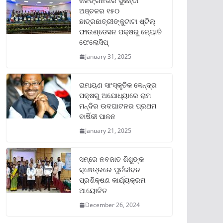
କଳିଙ୍ଗନଗର ସୁକିନ୍ଦା
ଅଞ୍ଚଳର ୧୫୦
ଛାତ୍ରଛାତ୍ରୀଙ୍କୁଟାଟା ଷ୍ଟିଲ୍
ଫାଉଣ୍ଡେସନ ପକ୍ଷରୁ ଜ୍ୟୋତି
ଫେଲୋସିପ୍‌
January 31, 2025
ରାମାୟଣ ସାଂସ୍କୃତିକ କେନ୍ଦ୍ର
ପକ୍ଷରୁ ଅଯୋଧ୍ୟାରେ ରାମ
ମନ୍ଦିର ଉଦଘାଟନର ପ୍ରଥମ
ବାର୍ଷିକୀ ପାଳନ
January 21, 2025
ସମ୍‌ରେ ନବଜାତ ଶିଶୁଙ୍କ
କ୍ଷେତ୍ରରେ ପୁର୍ନଜୀବନ
ପ୍ରଶିକ୍ଷଣ କାର୍ଯ୍ୟକ୍ରମ
ଆୟୋଜିତ
December 26, 2024