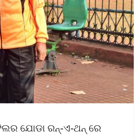
ଟିଲର ଯୋଡା ରନ୍-ଏ-ଥନ୍ ରେ