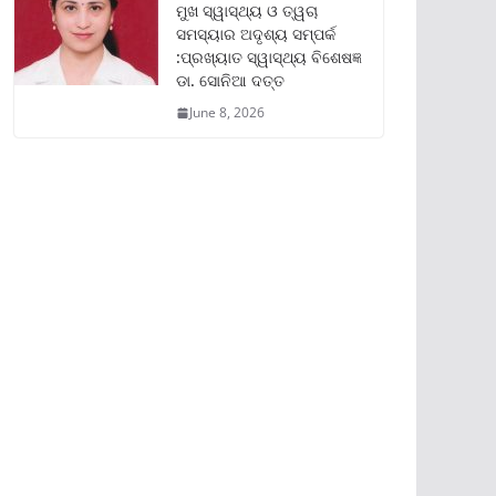
ମୁଖ ସ୍ୱାସ୍ଥ୍ୟ ଓ ତ୍ୱଚା
ସମସ୍ୟାର ଅଦୃଶ୍ୟ ସମ୍ପର୍କ
:ପ୍ରଖ୍ୟାତ ସ୍ୱାସ୍ଥ୍ୟ ବିଶେଷଜ୍ଞ
ଡା. ସୋନିଆ ଦତ୍ତ
June 8, 2026