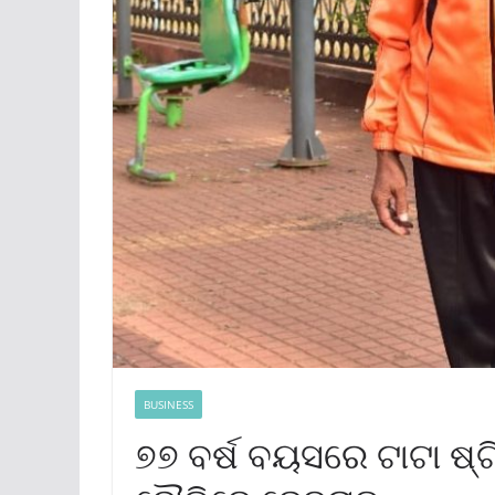
BUSINESS
୭୭ ବର୍ଷ ବୟସରେ ଟାଟା ଷ୍