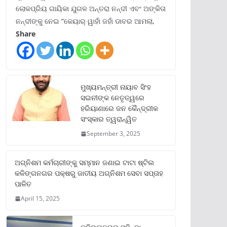
ଲୋକପ୍ରିୟ ଗାୟିକା ଯୁଗଳ ଅନ୍ତରା ନନ୍ଦୀ ଏବଂ ଅଙ୍କିତା
ନନ୍ଦୀଙ୍କୁ ନେଇ “କେୟାର୍ ୱାହାଁ ଜହାଁ ଡାବର ଆମଲା,
Share
ମୁଖ୍ୟମନ୍ତ୍ରୀ ନାୟାବ ସିଂହ
ସଇନୀଙ୍କ ନେତୃତ୍ୱରେ
ହରିୟାଣାରେ ଜନ କୈନ୍ଦ୍ରୀକ
ସଂସ୍କାର ତ୍ୱରାନ୍ୱିତ
September 3, 2025
ଅଗ୍ନିଶମ କର୍ମଚାରୀଙ୍କୁ ସମ୍ମାନ ଜଣାଇ ଟାଟା ଷ୍ଟିଲ
କଳିଙ୍ଗନଗର ପକ୍ଷରୁ ଜାତୀୟ ଅଗ୍ନିଶମ ସେବା ସପ୍ତାହ
ପାଳିତ
April 15, 2025