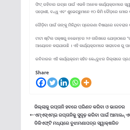
ଫିଟ୍ ରହିବାର ଇଚ୍ଛା ପାଇଁ ଏଭଳି ଅନେକ କାର୍ଯ୍ୟକ୍ରମରେ ସ୍ୱୀକୃ
ପଡ଼ୋଶୀ, ବନ୍ଧୁ ଏବଂ ଶୁଭେଚ୍ଛୁମାନେ ୧୦ କିମି ଦୌଡ଼ରେ ମୋର ପୂର
ଦୌଡ଼ିବା ପାଇଁ ତାଙ୍କୁ ମିଳିଥିବା ପ୍ରେରଣା ବିଷୟରେ ଦେବରାଜ କ
ଟାଟା ଷ୍ଟିଲ ପକ୍ଷରୁ ନଭେମ୍ବର ୨୬ ତାରିଖରେ ଯୋଡ଼ାଠାରେ “ରନ
ଆୟୋଜନ କରାଯାଉଛି । ଏହି କାର୍ଯ୍ୟକ୍ରମରେ ସାରାଦେଶ ରୁ ପ
ରବିବାରର ଏହି କାର୍ଯ୍ୟକ୍ରମ ସହିତ କେନ୍ଦୁଝର ଜିଲ୍ଲାରେ ପ
Share
ଜିଲ୍ଲାକୁ ରପ୍ତାନି ହବରେ ପରିଣତ କରିବା ଓ ଭାରତର
ଏମ୍‌ଏସ୍‌ଏମ୍‌ଇ ରପ୍ତାନିକୁ ସୁଦୃଢ଼ କରିବା ପାଇଁ ଆମାଜନ୍ ଏ
ଡିଜିଏଫ୍‌ଟି ମଧ୍ୟରେ ବୁଝାମଣାପତ୍ର ସ୍ୱାକ୍ଷରିତ