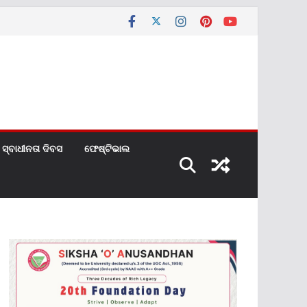
ସ୍ବାଧୀନତା ଦିବସ
ଫେଷ୍ଟିଭାଲ