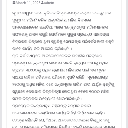
March 11, 2025
admin
ଭୁବନେଶ୍ୱର: ଜଣେ ବୃତିଗତ ଚିତ୍ରକାରଙ୍କ କଳ୍ପନା କରନ୍ତୁ। ସେ
ପୁରୁଷ ନା ମହିଳା? ଚଳିତ ଅନ୍ତର୍ଜାତୀୟ ମହିଳା ଦିବସରେ
ଆକଜୋନୋବେଲ ଇଣ୍ଡିଆ ଏହାର ‘ଇନ୍ଦ୍ରଧନୁଷ’ ମହିଳାମାନଙ୍କ
ସଫଳତାକୁ ପାଳନ କରୁଛି ଯେଉଁମାନେ ପୁରୁଷ ପ୍ରାଧାନ୍ୟ ସାଜସଜ୍ଜା
ଚିତ୍ରକଳା ଶିଳ୍ପରେ ଥିବା ସ୍ଥିତିକୁ ସେମାନଙ୍କ ପରିବର୍ତନକାରୀ ଶକ୍ତି
ଭାବେ କାର୍ଯ୍ୟ କରି ଆଗେଇ ଚାଲିଛନ୍ତି ।
ଚାରି ବର୍ଷ ମଧ୍ୟରେ ଆକଜୋନୋବେଲର ସାମାଜିକ ପଦକ୍ଷେପ
ପ୍ରକଳ୍ପ ଇନ୍ଦ୍ରଧନୁଷ ଭାରତର ସାତଟି ରାଜ୍ୟର ୯୪୦ରୁ ଅଧିକ
ଗ୍ରାମର ୩,୧୦୦ରୁ ଅଧିକ ଗ୍ରାମୀଣ ମହିଳାଙ୍କ ପାଇଁ ଏକ ନୂତନ
ସ୍ଥାୟୀ ଜୀବିକା ପରିଚାଳନା ପରିବେଶ ସୃଷ୍ଟି କରିଛି। ସୂଚନାଯୋଗ୍ୟ
୨୧୦୦ରୁ ଅଧିକ ମହିଳା ଏବେ ଧନ୍ଦାମୂଳକ ତାଲିମ ପାଇ ଆର୍ଥିକ ଦୃଷ୍ଟିରୁ
ସ୍ୱାଧୀନ ପେସାଦାର ଚିତ୍ରଶିଳ୍ପୀ ହୋଇଥିବା ବେଳେ ୧୦୦୦ ମହିଳା
ସଫଳ ଚିତ୍ରକଳା ଉଦ୍ୟୋଗୀ ହୋଇପାରିଛନ୍ତି।
ପ୍ରତ୍ୟେକ ଇନ୍ଦ୍ରଧନୁଷ ମହିଳାଙ୍କୁ ସମ୍ମାନ ଜଣାଇ
ଅକଜୋନୋବେଲ ଇଣ୍ଡିଆର କାର୍ଯ୍ୟନିର୍ବାହୀ ନିର୍ଦ୍ଦେଶକ ରୋହିତ
ତୋତ୍‌ଲା କହିଛନ୍ତି ଯେ, “ଆମେ ଆକଜୋନୋବେଲରେ ବିଶ୍ୱାସ କରୁ
ଯେ, ଯେତେବେଳେ ମହିଳାମାନେ ବିକଶିତ ହୁଅନ୍ତି ସେତେବେଳେ ସମଗ୍ର