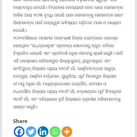
ବାସ୍ତବରୂପ ନେଇଛି। ଚିତ୍ରକଳା ଉଦ୍ୟୋଗୀ ହେବା ପରେ ସେମାନଙ୍କ
ମାସିକ ଆୟ ୭୦% ବୃଦ୍ଧି ପାଇଛି ଯାହା ସେମାନଙ୍କୁ ସେମାନଙ୍କ ଛୋଟ
ପିଲାମାନଙ୍କ ପାଇଁ ଉଜ୍ଜ୍ୱଳ ଭବିଷ୍ୟତ ଗଢ଼ିବାର ଆଶା ଓ ମାଧ୍ୟମ
ଦେଇଛି।
୨୦୨୧ମସିହାରେ ଆସାମର ଆକାଂକ୍ଷୀ ଜିଲ୍ଲା ଦରାଙ୍ଗରେ ଆରମ୍ଭ
ହୋଇଥିବା “ଇନ୍ଦ୍ରଧନୁଷ” ପ୍ରକଳ୍ପ ସେବେଠାରୁ ଦ୍ରୁତ ଗତିରେ
ବିସ୍ତାରିତ ହୋଇଛି ଏବଂ ପ୍ରତିବର୍ଷ ଅଧିକ ଜୀବନକୁ ସ୍ପର୍ଶ କରୁଛି। ଆଜି
ଏହି ପଦକ୍ଷେପ ତାମିଲନାଡୁର ଭିଲ୍ଲୁପୁରମ୍‌, ଥିରୁବଲ୍ଲୁର ଏବଂ
କାଂଚିପୁରମ୍ ଜିଲ୍ଲାର ପ୍ରାୟ ୨୭୦ଟି ଗାଁ, ପଶ୍ଚିମବଙ୍ଗର ହାୱଡ଼ା,
ବାଙ୍କୁରା, ପଶ୍ଚିମ ବର୍ଦ୍ଧମାନ, ପୁରୁଲିଆ, ପୂର୍ବ ମିଦନାପୁର ଜିଲ୍ଲାର
୪୮୦ରୁ ଅଧିକ ଗାଁ; ମଧ୍ୟପ୍ରଦେଶର ଉଜ୍ଜୈନ, ରତଲାମ ଓ
ମନ୍ଦସୌର ଜିଲ୍ଲାର ପ୍ରାୟ ୧୨୦ଟି ଗାଁ; ଝାଡ଼ଖଣ୍ଡର ପୂର୍ବ ସିଂହଭୂମର
୩୦ଟି ଗାଁ; ଏବଂ ହରିୟାଣାର ନୁହଁ ଜିଲ୍ଲାରେ ଗ୍ରାମୀଣ ମହିଳାମାନଙ୍କୁ
ସଶକ୍ତ କରୁଛି।
Share