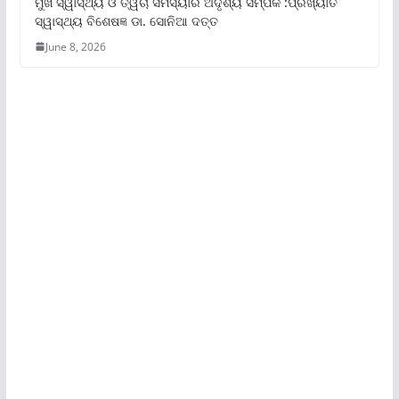
ମୁଖ ସ୍ୱାସ୍ଥ୍ୟ ଓ ତ୍ୱଚା ସମସ୍ୟାର ଅଦୃଶ୍ୟ ସମ୍ପର୍କ :ପ୍ରଖ୍ୟାତ
ସ୍ୱାସ୍ଥ୍ୟ ବିଶେଷଜ୍ଞ ଡା. ସୋନିଆ ଦତ୍ତ
June 8, 2026