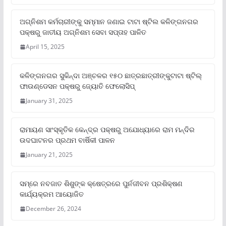
ଅଗ୍ନିଶମ କର୍ମଚାରୀଙ୍କୁ ସମ୍ମାନ ଜଣାଇ ଟାଟା ଷ୍ଟିଲ କଳିଙ୍ଗନଗର
ପକ୍ଷରୁ ଜାତୀୟ ଅଗ୍ନିଶମ ସେବା ସପ୍ତାହ ପାଳିତ
April 15, 2025
କଳିଙ୍ଗନଗର ସୁକିନ୍ଦା ଅଞ୍ଚଳର ୧୫୦ ଛାତ୍ରଛାତ୍ରୀଙ୍କୁଟାଟା ଷ୍ଟିଲ୍
ଫାଉଣ୍ଡେସନ ପକ୍ଷରୁ ଜ୍ୟୋତି ଫେଲୋସିପ୍‌
January 31, 2025
ରାମାୟଣ ସାଂସ୍କୃତିକ କେନ୍ଦ୍ର ପକ୍ଷରୁ ଅଯୋଧ୍ୟାରେ ରାମ ମନ୍ଦିର
ଉଦଘାଟନର ପ୍ରଥମ ବାର୍ଷିକୀ ପାଳନ
January 21, 2025
ସମ୍‌ରେ ନବଜାତ ଶିଶୁଙ୍କ କ୍ଷେତ୍ରରେ ପୁର୍ନଜୀବନ ପ୍ରଶିକ୍ଷଣ
କାର୍ଯ୍ୟକ୍ରମ ଆୟୋଜିତ
December 26, 2024