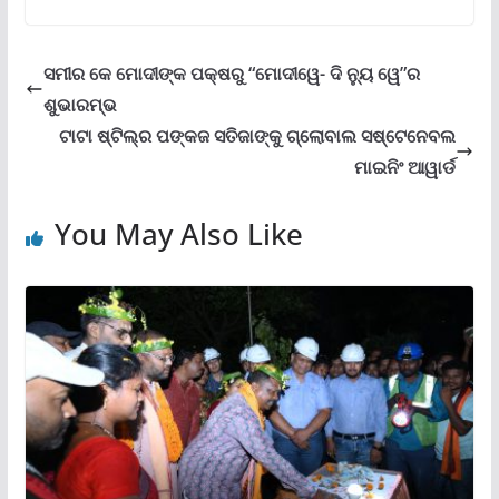
ସମୀର କେ ମୋଦୀଙ୍କ ପକ୍ଷରୁ “ମୋଦୀୱେ- ଦି ନ୍ୟୁ ୱେ”ର
ଶୁଭାରମ୍ଭ
ଟାଟା ଷ୍ଟିଲ୍‌ର ପଙ୍କଜ ସତିଜାଙ୍କୁ ଗ୍ଲୋବାଲ ସଷ୍ଟେନେବଲ
ମାଇନିଂ ଆୱାର୍ଡ
You May Also Like