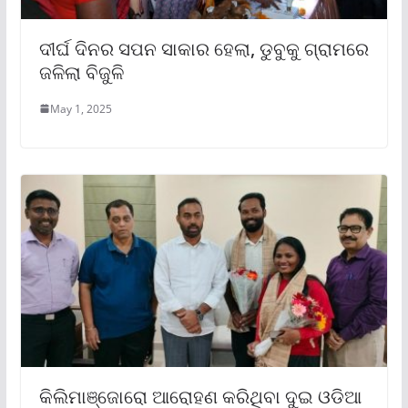
ଦୀର୍ଘ ଦିନର ସପନ ସାକାର ହେଲା, ଡୁବୁକୁ ଗ୍ରାମରେ
ଜଳିଲା ବିଜୁଳି
May 1, 2025
କିଲିମାଞ୍ଜୋରୋ ଆରୋହଣ କରିଥିବା ଦୁଇ ଓଡିଆ