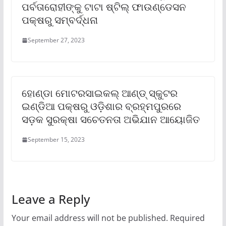
ପର୍ବତାରୋହୀଙ୍କୁ ଟାଟା ଷ୍ଟିଲ୍ ଫାଉଣ୍ଡେସନ
ପକ୍ଷରୁ ସମ୍ବର୍ଦ୍ଧନା
September 27, 2023
ହୋଣ୍ଡା ମୋଟରସାଇକଲ୍ ଆଣ୍ଡ୍ ସ୍କୁଟର
ଇଣ୍ଡିଆ ପକ୍ଷରୁ ଓଡ଼ିଶାର ବ୍ରହ୍ମପୁରରେ
ସଡ଼କ ସୁରକ୍ଷା ସଚେତନତା ଅଭିଯାନ ଆୟୋଜିତ
September 15, 2023
Leave a Reply
Your email address will not be published.
Required