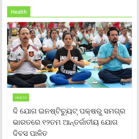
Health
HEALTH
ଦି ଯୋଗ ଇନଷ୍ଟିଚ୍ୟୁଟ୍ ପକ୍ଷରୁ ସମଗ୍ର
ଭାରତରେ ୧୨ତମ ଆନ୍ତର୍ଜାତୀୟ ଯୋଗ
ଦିବସ ପାଳିତ