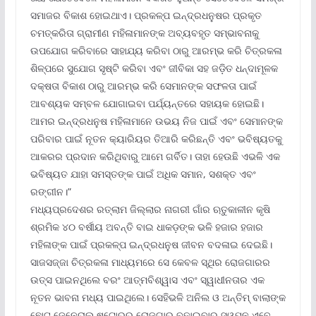
ସମାଜର ବିକାଶ ହୋଇଥାଏ। ପ୍ରକଳ୍ପ ଇନ୍ଦ୍ରଧନୁଷର ପ୍ରକୃତ
ଚମତ୍କରିତା ଗ୍ରାମୀଣ ମହିଳାମାନଙ୍କ ଅବ୍ୟବହୃତ ସମ୍ଭାବନାକୁ
ଉପଯୋଗ କରିବାରେ ସାହାଯ୍ୟ କରିବା ଠାରୁ ଆରମ୍ଭ କରି ଚିତ୍ରକଳା
ଶିଳ୍ପରେ ସୁଯୋଗ ସୃଷ୍ଟି କରିବା ଏବଂ ଜୀବିକା ସହ ଜଡ଼ିତ ଧନ୍ଦାମୂଳକ
ଦକ୍ଷତା ବିକାଶ ଠାରୁ ଆରମ୍ଭ କରି ସେମାନଙ୍କ ସଫଳତା ପାଇଁ
ଆବଶ୍ୟକ ସମ୍ବଳ ଯୋଗାଇବା ପର୍ଯ୍ୟନ୍ତରେ ସହାୟକ ହୋଇଛି।
ଆମର ଇନ୍ଦ୍ରଧନୁଷ ମହିଳାମାନେ ଉଭୟ ନିଜ ପାଇଁ ଏବଂ ସେମାନଙ୍କ
ପରିବାର ପାଇଁ ନୂତନ କ୍ୟାରିୟର ତିଆରି କରିଛନ୍ତି ଏବଂ ଭବିଷ୍ୟତକୁ
ଆକରର ପ୍ରଦାନ କରିଥିବାରୁ ଆମେ ଗର୍ବିତ। ତାହା ହେଉଛି ଏଭଳି ଏକ
ଭବିଷ୍ୟତ ଯାହା ସମସ୍ତଙ୍କ ପାଇଁ ଅଧିକ ସମାନ, ସଶକ୍ତ ଏବଂ
ରଙ୍ଗୀନ।”
ମଧ୍ୟପ୍ରଦେଶର ରତ୍‌ଲାମ ଜିଲ୍ଲାର ନାଗରୀ ଗାଁର ଋତୁକାଳୀନ କୃଷି
ଶ୍ରମିକ ୪୦ ବର୍ଷୀୟ ଅବନ୍ତି ବାଇ ଧାକଡ଼ଙ୍କ ଭଳି ହଜାର ହଜାର
ମହିଳାଙ୍କ ପାଇଁ ପ୍ରକଳ୍ପ ଇନ୍ଦ୍ରଧନୁଷ ଜୀବନ ବଦଳାଇ ଦେଇଛି।
ସାଜସଜ୍ଜା ଚିତ୍ରକଳା ମାଧ୍ୟମରେ ସେ କେବଳ ସ୍ଥିର ରୋଜଗାରର
ଉତ୍ସ ପାଇନଥିଲେ ବରଂ ଆତ୍ମବିଶ୍ୱାସ ଏବଂ ସ୍ୱାଧୀନତାର ଏକ
ନୂତନ ଭାବନା ମଧ୍ୟ ପାଇଥିଲେ। ସେହିଭଳି ଅନିଲ ଓ ଅନ୍ତିମ୍ ବାଲାଙ୍କ
ଛୋଟ ଜେନେରାଲ ଷ୍ଟୋରରୁ ରୋଜଗାର ବଢ଼ାଇବାର ସ୍ୱପ୍ନ ଏବେ