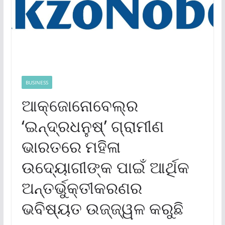
BUSINESS
ଆକ୍‌ଜୋନୋବେଲ୍‌ର
‘ଇନ୍ଦ୍ରଧନୁଷ୍‌’ ଗ୍ରାମୀଣ
ଭାରତରେ ମହିଳା
ଉଦ୍ୟୋଗୀଙ୍କ ପାଇଁ ଆର୍ଥିକ
ଅନ୍ତର୍ଭୁକ୍ତୀକରଣର
ଭବିଷ୍ୟତ ଉଜ୍ଜ୍ୱଳ କରୁଛି