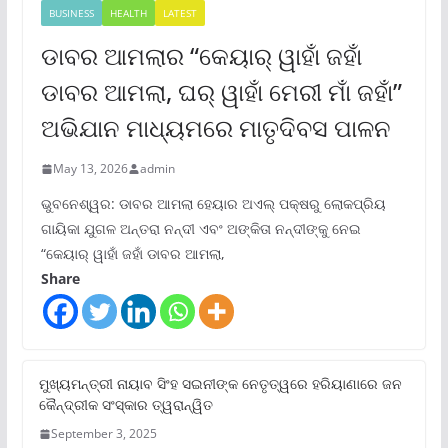
BUSINESS
HEALTH
LATEST
ଡାବର ଆମଲାର “କେୟାର୍ ୱାହାଁ ଜହାଁ
ଡାବର ଆମଲା, ଘର୍ ୱାହାଁ ମେରୀ ମାଁ ଜହାଁ”
ଅଭିଯାନ ମାଧ୍ୟମରେ ମାତୃଦିବସ ପାଳନ
May 13, 2026
admin
ଭୁବନେଶ୍ୱର: ଡାବର ଆମଲା ହେୟାର ଅଏଲ୍ ପକ୍ଷରୁ ଲୋକପ୍ରିୟ
ଗାୟିକା ଯୁଗଳ ଅନ୍ତରା ନନ୍ଦୀ ଏବଂ ଅଙ୍କିତା ନନ୍ଦୀଙ୍କୁ ନେଇ
“କେୟାର୍ ୱାହାଁ ଜହାଁ ଡାବର ଆମଲା,
Share
ମୁଖ୍ୟମନ୍ତ୍ରୀ ନାୟାବ ସିଂହ ସଇନୀଙ୍କ ନେତୃତ୍ୱରେ ହରିୟାଣାରେ ଜନ
କୈନ୍ଦ୍ରୀକ ସଂସ୍କାର ତ୍ୱରାନ୍ୱିତ
September 3, 2025