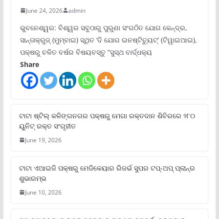
June 24, 2026
admin
ଭୁବନେଶ୍ୱର: ବିଶ୍ୱର ସବୁଠାରୁ ପୁରୁଣା ସଂଗଠିତ ଯୋଗ କେନ୍ଦ୍ର,
ସାନ୍ତାକ୍ରୁଜ୍ (ମୁମ୍ବାଇ) ସ୍ଥିତ ‘ଦି ଯୋଗ ଇନଷ୍ଟିଚ୍ୟୁଟ୍‌’ (ଟିୱାଇଆଇ),
ପକ୍ଷରୁ ଚଳିତ ବର୍ଷର ବିଷୟବସ୍ତୁ “ସୁସ୍ଥ ବାର୍ଦ୍ଧକ୍ୟ
Share
ଟାଟା ଷ୍ଟିଲ୍‌ କଳିଙ୍ଗନଗର ପକ୍ଷରୁ ମେଗା ରକ୍ତଦାନ ଶିବିରରେ ୨୮୦
ୟୁନିଟ୍‌ ରକ୍ତ ସଂଗୃହୀତ
June 19, 2026
ଟାଟା ଏଆଇଜି ପକ୍ଷରୁ ମେଡିକେୟାର ରିଜର୍ଭ ସୁପର ଟପ୍‌-ଅପ୍ ପ୍ଲାନ୍‌ର
ଶୁଭାରମ୍ଭ
June 10, 2026