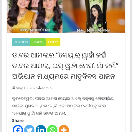
BUSINESS
HEALTH
LATEST
ଡାବର ଆମଲାର “କେୟାର୍ ୱାହାଁ ଜହାଁ
ଡାବର ଆମଲା, ଘର୍ ୱାହାଁ ମେରୀ ମାଁ ଜହାଁ”
ଅଭିଯାନ ମାଧ୍ୟମରେ ମାତୃଦିବସ ପାଳନ
May 13, 2026
admin
ଭୁବନେଶ୍ୱର: ଡାବର ଆମଲା ହେୟାର ଅଏଲ୍ ପକ୍ଷରୁ ଲୋକପ୍ରିୟ
ଗାୟିକା ଯୁଗଳ ଅନ୍ତରା ନନ୍ଦୀ ଏବଂ ଅଙ୍କିତା ନନ୍ଦୀଙ୍କୁ ନେଇ
“କେୟାର୍ ୱାହାଁ ଜହାଁ ଡାବର ଆମଲା,
Share