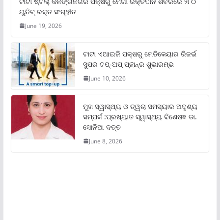
ଟାଟା ଷ୍ଟିଲ୍‌ କଳିଙ୍ଗନଗର ପକ୍ଷରୁ ମେଗା ରକ୍ତଦାନ ଶିବିରରେ ୨୮୦
ୟୁନିଟ୍‌ ରକ୍ତ ସଂଗୃହୀତ
June 19, 2026
ଟାଟା ଏଆଇଜି ପକ୍ଷରୁ ମେଡିକେୟାର ରିଜର୍ଭ
ସୁପର ଟପ୍‌-ଅପ୍ ପ୍ଲାନ୍‌ର ଶୁଭାରମ୍ଭ
June 10, 2026
ମୁଖ ସ୍ୱାସ୍ଥ୍ୟ ଓ ତ୍ୱଚା ସମସ୍ୟାର ଅଦୃଶ୍ୟ
ସମ୍ପର୍କ :ପ୍ରଖ୍ୟାତ ସ୍ୱାସ୍ଥ୍ୟ ବିଶେଷଜ୍ଞ ଡା.
ସୋନିଆ ଦତ୍ତ
June 8, 2026