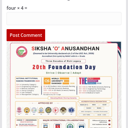
four × 4 =