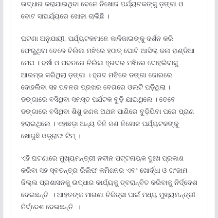
ଉଦ୍ଧାର କରାଯାଇଥିବା ବେଳେ ନିଖୋଜ ପର୍ଯ୍ୟଟକଙ୍କୁ ଡ଼ଙ୍ଗା ଓ
ବୋଟ ସାହାର୍ଯ୍ୟରେ ଖୋଜା ଚାଲିଛି ।
ଘଟଣା ଅନୁଯାୟୀ, ପର୍ଯ୍ୟଟକମାନେ କାଳିଜାଇଙ୍କୁ ଦର୍ଶନ କରି
ଫେରୁଥିବା ବେଳେ ଚିଲିକା ମଝିରେ ହଠାତ୍ ଘୋଟି ଆସିଲା କଳା ହାଣ୍ଡିଆ
ମେଘ । ବର୍ଷା ଓ ପବନରେ ଚିଲିକା ହ୍ରଦର ମଝିରେ ଦୋହଲିବାକୁ
ଆରମ୍ଭ କରିଥିଲା ଡ଼ଙ୍ଗା । ହ୍ରଦ ମଝିରେ ଡଙ୍ଗା ଜୋରରେ
ଦୋହଲିବା ସହ ପବନର ପ୍ରଖର ବେଗରେ ଓଲଟି ପଡ଼ିଥିଲା ।
ଡଙ୍ଗାରେ ବସିଥିବା ସମସ୍ତ ପର୍ଯଟକ ବୁଡ଼ି ଯାଇଥିଲେ । ତେବେ
ଡଙ୍ଗାରେ ବସିଥିବା ଶିଶୁ ଜଣକ ଅଥଳ ପାଣିରେ ବୁଡ଼ିଯିବା ପରେ ପ୍ରାଣ
ହରାଇଥିଲେ । ଏହାଛଡ଼ା ଅନ୍ୟ ତିନି ଜଣ ନିଖୋଜ ପର୍ଯ୍ୟଟକଙ୍କୁ
ଖୋଜୁଛି ଓଡ଼୍ରାଫ ଟିମ୍ ।
ଏହି ଘଟଣାରେ ମୁଖ୍ୟମନ୍ତ୍ରୀ ନବୀନ ପଟ୍ଟନାୟକ ଦୁଃଖ ପ୍ରକାଶ
କରିବା ସହ ସ୍ବତନ୍ତ୍ର ରିଲିଫ କମିଶନର ଏବଂ ଖୋର୍ଦ୍ଧା ଓ ଗଂଜାମ
ଜିଲ୍ଲ ପ୍ରଶାସନକୁ ଉଦ୍ଧାର କାର୍ଯ୍ୟକୁ ତ୍ବରାନ୍ବିତ କରିବାକୁ ନିର୍ଦ୍ଦେଶ
ଦେଇଛନ୍ତି । ଆହତଙ୍କ ମାଗଣା ଚିକିତ୍ସା ପାଇଁ ମଧ୍ୟ ମୁଖ୍ୟମନ୍ତ୍ରୀ
ନିର୍ଦ୍ଦେଶ ଦେଇଛନ୍ତି ।