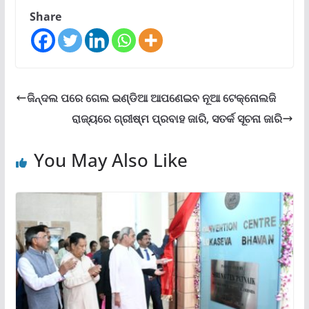
Share
ଜିନ୍ଦଲ ପରେ ଗେଲ ଇଣ୍ଡିଆ ଆପଣେଇବ ନୂଆ ଟେକ୍ନୋଲଜି
ରାଜ୍ୟରେ ଗ୍ରୀଷ୍ମ ପ୍ରବାହ ଜାରି, ସତର୍କ ସୂଚନା ଜାରି
You May Also Like