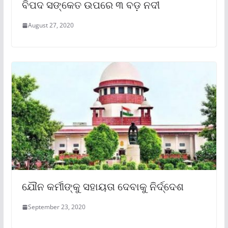
ବିପଦ ସଙ୍କେତ ଉପରେ ୩ ବଡ଼ ନଦୀ
August 27, 2020
ଯୌନ କର୍ମୀଙ୍କୁ ସହାୟତା ଦେବାକୁ ନିର୍ଦ୍ଦେଶ
September 23, 2020