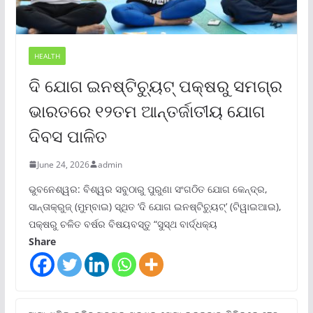
HEALTH
ଦି ଯୋଗ ଇନଷ୍ଟିଚ୍ୟୁଟ୍ ପକ୍ଷରୁ ସମଗ୍ର
ଭାରତରେ ୧୨ତମ ଆନ୍ତର୍ଜାତୀୟ ଯୋଗ
ଦିବସ ପାଳିତ
June 24, 2026
admin
ଭୁବନେଶ୍ୱର: ବିଶ୍ୱର ସବୁଠାରୁ ପୁରୁଣା ସଂଗଠିତ ଯୋଗ କେନ୍ଦ୍ର,
ସାନ୍ତାକ୍ରୁଜ୍ (ମୁମ୍ବାଇ) ସ୍ଥିତ ‘ଦି ଯୋଗ ଇନଷ୍ଟିଚ୍ୟୁଟ୍‌’ (ଟିୱାଇଆଇ),
ପକ୍ଷରୁ ଚଳିତ ବର୍ଷର ବିଷୟବସ୍ତୁ “ସୁସ୍ଥ ବାର୍ଦ୍ଧକ୍ୟ
Share