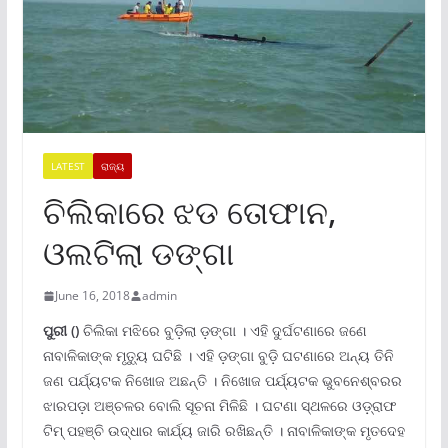
LATEST
ରାଜ୍ୟ
ଚିଲିକାରେ ଝଡ ତୋଫାନ,
ଓଲଟିଲା ଡଙ୍ଗା
June 16, 2018
admin
ପୁରୀ ()
ଚିଲିକା ମଝିରେ ବୁଡ଼ିଲା ଡ଼ଙ୍ଗା । ଏହି ଦୁର୍ଘଟଣାରେ ଜଣେ
ନାବାଳିକାଙ୍କ ମୃତ୍ୟୁ ଘଟିଛି । ଏହି ଡ଼ଙ୍ଗା ବୁଡ଼ି ଘଟଣାରେ ଅନ୍ୟ ତିନି
ଜଣ ପର୍ଯ୍ୟଟକ ନିଖୋଜ ଅଛନ୍ତି । ନିଖୋଜ ପର୍ଯ୍ୟଟକ ଭୁବନେଶ୍ବରର
ଝାରପଡ଼ା ଅଞ୍ଚଳର ବୋଲି ସୂଚନା ମିଳିଛି । ଘଟଣା ସ୍ଥଳରେ ଓଡ଼୍ରାଫ
ଟିମ୍ ପହଞ୍ଚି ଉଦ୍ଧାର କାର୍ଯ୍ୟ ଜାରି ରଖିଛନ୍ତି । ନାବାଳିକାଙ୍କ ମୃତଦେହ