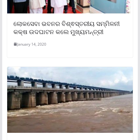
ଲୋକସେବା ଭବନର ବିଶ୍ଵସ୍ତରୀୟ ସମ୍ମିଳନୀ
କକ୍ଷ ଉଦଘାଟନ କଲେ ମୁଖ୍ୟମନ୍ତ୍ରୀ
January 14, 2020