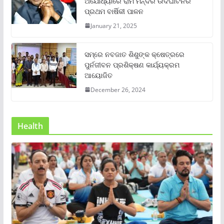
ଅଯୋଧ୍ୟାରେ ରାମ ମନ୍ଦିର ଉଦଘାଟନର
ପ୍ରଥମ ବାର୍ଷିକୀ ପାଳନ
January 21, 2025
ସମ୍‌ରେ ନବଜାତ ଶିଶୁଙ୍କ କ୍ଷେତ୍ରରେ
ପୁର୍ନଜୀବନ ପ୍ରଶିକ୍ଷଣ କାର୍ଯ୍ୟକ୍ରମ
ଆୟୋଜିତ
December 26, 2024
Health