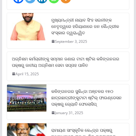
ମୁଖ୍ୟମନ୍ତ୍ରୀ ନାୟାବ ସିଂହ ସଇନୀଙ୍କ
ନେତୃତ୍ୱରେ ହରିୟାଣାରେ ଜନ କୈନ୍ଦ୍ରୀକ
ସଂସ୍କାର ତ୍ୱରାନ୍ୱିତ
September 3, 2025
ଅଗ୍ନିଶମ କର୍ମଚାରୀଙ୍କୁ ସମ୍ମାନ ଜଣାଇ ଟାଟା ଷ୍ଟିଲ କଳିଙ୍ଗନଗର
ପକ୍ଷରୁ ଜାତୀୟ ଅଗ୍ନିଶମ ସେବା ସପ୍ତାହ ପାଳିତ
April 15, 2025
କଳିଙ୍ଗନଗର ସୁକିନ୍ଦା ଅଞ୍ଚଳର ୧୫୦
ଛାତ୍ରଛାତ୍ରୀଙ୍କୁଟାଟା ଷ୍ଟିଲ୍ ଫାଉଣ୍ଡେସନ
ପକ୍ଷରୁ ଜ୍ୟୋତି ଫେଲୋସିପ୍‌
January 31, 2025
ରାମାୟଣ ସାଂସ୍କୃତିକ କେନ୍ଦ୍ର ପକ୍ଷରୁ