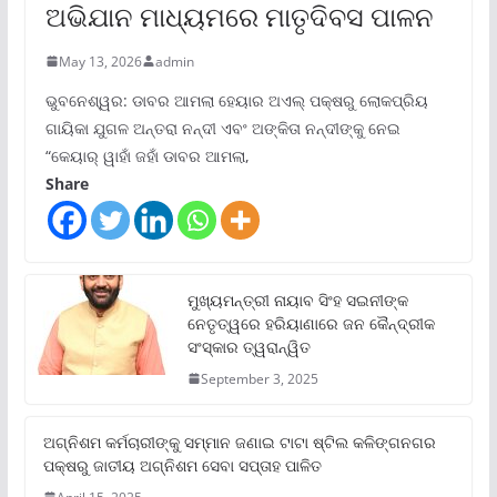
ଅଭିଯାନ ମାଧ୍ୟମରେ ମାତୃଦିବସ ପାଳନ
May 13, 2026
admin
ଭୁବନେଶ୍ୱର: ଡାବର ଆମଲା ହେୟାର ଅଏଲ୍ ପକ୍ଷରୁ ଲୋକପ୍ରିୟ
ଗାୟିକା ଯୁଗଳ ଅନ୍ତରା ନନ୍ଦୀ ଏବଂ ଅଙ୍କିତା ନନ୍ଦୀଙ୍କୁ ନେଇ
“କେୟାର୍ ୱାହାଁ ଜହାଁ ଡାବର ଆମଲା,
Share
ମୁଖ୍ୟମନ୍ତ୍ରୀ ନାୟାବ ସିଂହ ସଇନୀଙ୍କ
ନେତୃତ୍ୱରେ ହରିୟାଣାରେ ଜନ କୈନ୍ଦ୍ରୀକ
ସଂସ୍କାର ତ୍ୱରାନ୍ୱିତ
September 3, 2025
ଅଗ୍ନିଶମ କର୍ମଚାରୀଙ୍କୁ ସମ୍ମାନ ଜଣାଇ ଟାଟା ଷ୍ଟିଲ କଳିଙ୍ଗନଗର
ପକ୍ଷରୁ ଜାତୀୟ ଅଗ୍ନିଶମ ସେବା ସପ୍ତାହ ପାଳିତ