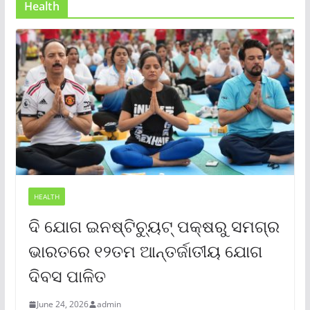
Health
HEALTH
ଦି ଯୋଗ ଇନଷ୍ଟିଚ୍ୟୁଟ୍ ପକ୍ଷରୁ ସମଗ୍ର
ଭାରତରେ ୧୨ତମ ଆନ୍ତର୍ଜାତୀୟ ଯୋଗ
ଦିବସ ପାଳିତ
June 24, 2026
admin