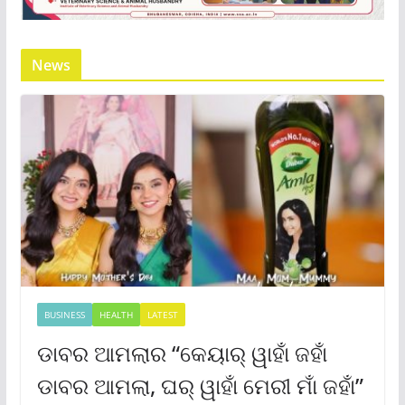
News
BUSINESS
HEALTH
LATEST
ଡାବର ଆମଲାର “କେୟାର୍ ୱାହାଁ ଜହାଁ
ଡାବର ଆମଲା, ଘର୍ ୱାହାଁ ମେରୀ ମାଁ ଜହାଁ”