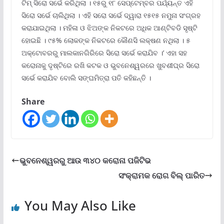
ଟିମ୍ ସିରୋ ସର୍ଭେ କରିଥିଲା । ୧୫ରୁ ୧୮ ସେପ୍ଟେମ୍ବର ପର୍ଯ୍ୟନ୍ତ ଏହି
ସିରୋ ସର୍ଭେ ଚାଲିଥିଲା । ଏହି ସରୋ ସର୍ଭେ ଦ୍ୱାରା ୧୫୧୫ ନମୁନା ସଂଗ୍ରହ
କରାଯାଇଥିଲା । ମହିଳା ଓ ଝିଅଙ୍କ ନିକଟରେ ଅଧିକ ଆଣ୍ଟିବଡି ସୃଷ୍ଟି
ହୋଇଛି । ୯୫% ଲୋକଙ୍କ ନିକଟରେ କୌଣସି ଲକ୍ଷଣ ନଥିଲା । ୫
ଅକ୍ଟୋବରରୁ ମାଲକାନଗିରିରେ ସିରୋ ସର୍ଭେ କରାଯିବ ।’ ଏହା ସହ
କରୋନାକୁ ଦୃଷ୍ଟିରେ ରଖି କଟକ ଓ ଭୁବନେଶ୍ୱରରେ ଖୁବଶୀଘ୍ର ସିରୋ
ସର୍ଭେ କରାଯିବ ବୋଲି ସଙ୍ଘମିତ୍ରା ପତି କହିଛନ୍ତି ।
Share
ଭୁବନେଶ୍ୱରରୁ ଆଉ ୩୪୦ କରୋନା ପଜିଟିଭ
ସଂକ୍ରାମକ ରୋଗ ବିଲ୍‌ ପାରିତ
You May Also Like