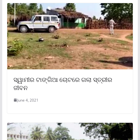
ସ୍ୱାମୀର ଟାଙ୍ଗିଆ ଚୋଟରେ ଗଲା ସ୍ତ୍ରୀର
ଜୀବନ
June 4, 2021