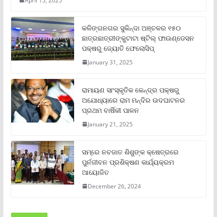
April 15, 2025
କଳିଙ୍ଗନଗର ସୁକିନ୍ଦା ଅଞ୍ଚଳର ୧୫୦
ଛାତ୍ରଛାତ୍ରୀଙ୍କୁଟାଟା ଷ୍ଟିଲ୍ ଫାଉଣ୍ଡେସନ
ପକ୍ଷରୁ ଜ୍ୟୋତି ଫେଲୋସିପ୍‌
January 31, 2025
ରାମାୟଣ ସାଂସ୍କୃତିକ କେନ୍ଦ୍ର ପକ୍ଷରୁ
ଅଯୋଧ୍ୟାରେ ରାମ ମନ୍ଦିର ଉଦଘାଟନର
ପ୍ରଥମ ବାର୍ଷିକୀ ପାଳନ
January 21, 2025
ସମ୍‌ରେ ନବଜାତ ଶିଶୁଙ୍କ କ୍ଷେତ୍ରରେ
ପୁର୍ନଜୀବନ ପ୍ରଶିକ୍ଷଣ କାର୍ଯ୍ୟକ୍ରମ
ଆୟୋଜିତ
December 26, 2024