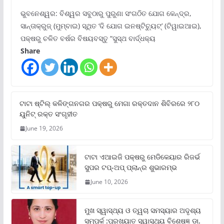
ଭୁବନେଶ୍ୱର: ବିଶ୍ୱର ସବୁଠାରୁ ପୁରୁଣା ସଂଗଠିତ ଯୋଗ କେନ୍ଦ୍ର,
ସାନ୍ତାକ୍ରୁଜ୍ (ମୁମ୍ବାଇ) ସ୍ଥିତ ‘ଦି ଯୋଗ ଇନଷ୍ଟିଚ୍ୟୁଟ୍‌’ (ଟିୱାଇଆଇ),
ପକ୍ଷରୁ ଚଳିତ ବର୍ଷର ବିଷୟବସ୍ତୁ “ସୁସ୍ଥ ବାର୍ଦ୍ଧକ୍ୟ
Share
ଟାଟା ଷ୍ଟିଲ୍‌ କଳିଙ୍ଗନଗର ପକ୍ଷରୁ ମେଗା ରକ୍ତଦାନ ଶିବିରରେ ୨୮୦
ୟୁନିଟ୍‌ ରକ୍ତ ସଂଗୃହୀତ
June 19, 2026
ଟାଟା ଏଆଇଜି ପକ୍ଷରୁ ମେଡିକେୟାର ରିଜର୍ଭ
ସୁପର ଟପ୍‌-ଅପ୍ ପ୍ଲାନ୍‌ର ଶୁଭାରମ୍ଭ
June 10, 2026
ମୁଖ ସ୍ୱାସ୍ଥ୍ୟ ଓ ତ୍ୱଚା ସମସ୍ୟାର ଅଦୃଶ୍ୟ
ସମ୍ପର୍କ :ପ୍ରଖ୍ୟାତ ସ୍ୱାସ୍ଥ୍ୟ ବିଶେଷଜ୍ଞ ଡା.