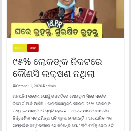
LATEST
ରାଜ୍ୟ
୯୫% ଲୋକଙ୍କ ନିକଟରେ
କୌଣସି ଲକ୍ଷଣ ନଥିଲା
October 1, 2020
admin
ଗଜପତି() କରୋନା ଯୋଗୁଁ ଗଜପତିରେ ହୋଇଥିବା ସିରୋ ସର୍ଭେର
ରିପୋର୍ଟ ଆଜି ଆସିଛି । ପାରଳାଖେମୁଣ୍ଡି ସହରର ୬୫% ଲୋକଙ୍କ
ମଧ୍ୟରେ ଆଣ୍ଟିବଡି ସୃଷ୍ଟି ହୋଇଛି । ଏନେଇ ଆରଏମଆରସିର
ନିର୍ଦ୍ଦେଶିକା ସଙ୍ଘମିତ୍ରା ପତି ସୂଚନା ଦେଇଛନ୍ତି । ଆୟୋଜିତ ଏକ
ସାମ୍ବାଦିକ ସମ୍ମିଳନୀରେ ସେ କହିଛନ୍ତି ଯେ, ‘ ୩ଟି ବର୍ଗକୁ ନେଇ ୫ଟି