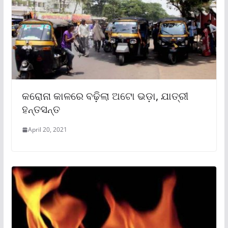
କରୋନା କାଳରେ ବଢ଼ିଲା ଅଟୋ ଭଡ଼ା, ଯାତ୍ରୀ
ହନ୍ତସନ୍ତ
April 20, 2021