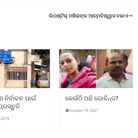
ଲିପଷ୍ଟିକ୍ ମହିଳାଙ୍କ ଆତ୍ମବିଶ୍ୱାସ ବଢାଏ
 ନିର୍ବାଚନ ପାଇଁ
କେଉଁଠି ଅଛି ଗୋବିନ୍ଦ?
ପ୍ରସ୍ତୁତି
October 19, 2021
, 2018