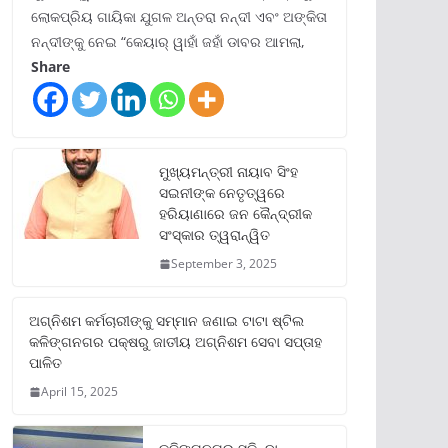
ଲୋକପ୍ରିୟ ଗାୟିକା ଯୁଗଳ ଅନ୍ତରା ନନ୍ଦୀ ଏବଂ ଅଙ୍କିତା
ନନ୍ଦୀଙ୍କୁ ନେଇ “କେୟାର୍ ୱାହାଁ ଜହାଁ ଡାବର ଆମଲା,
Share
ମୁଖ୍ୟମନ୍ତ୍ରୀ ନାୟାବ ସିଂହ
ସଇନୀଙ୍କ ନେତୃତ୍ୱରେ
ହରିୟାଣାରେ ଜନ କୈନ୍ଦ୍ରୀକ
ସଂସ୍କାର ତ୍ୱରାନ୍ୱିତ
September 3, 2025
ଅଗ୍ନିଶମ କର୍ମଚାରୀଙ୍କୁ ସମ୍ମାନ ଜଣାଇ ଟାଟା ଷ୍ଟିଲ
କଳିଙ୍ଗନଗର ପକ୍ଷରୁ ଜାତୀୟ ଅଗ୍ନିଶମ ସେବା ସପ୍ତାହ
ପାଳିତ
April 15, 2025