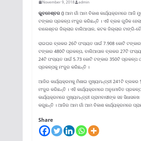
November 9, 2018
admin
ଭୁବନେଶ୍ବର ()
ଆମ ଗାଁ ଆମ ବିକାଶ କାର୍ଯ୍ୟକ୍ରମରେ ଆଜି ମୁଖ
ଟଙ୍କାର ପ୍ରକଳ୍ପ ମଂଜୁର କରିଛନ୍ତି । ଏହି ବ୍ଲକ ଗୁଡିକ ହ
ବାଲେଶ୍ବର ଜିଲ୍ଲାର ବାଲିଆପାଳ, କଟକ ଜିଲ୍ଲାର ଟାଙ୍ଗି-ଚୌ
ରାଇଘର ବ୍ଲକର 26ଟି ପଂଚାୟତ ପାଇଁ 7.908 କୋଟି ଟଙ୍କାର
ଟଙ୍କାର 480ଟି ପ୍ରକଳ୍ପ, ବାଲିଆପାଳ ବ୍ଲକର 27ଟି ପଂଚାୟ
24ଟି ପଂଚାୟତ ପାଇଁ 5.73 କୋଟି ଟଙ୍କାର 350ଟି ପ୍ରକଳ୍ପ ଓ
ପ୍ରକଳ୍ପକୁ ମଂଜୁର କରିଛନ୍ତି ।
ଆଜିର କାର୍ଯ୍ୟକ୍ରମକୁ ମିଶାଇ ମୁଖ୍ୟମନ୍ତ୍ରୀ 241ଟି ବ୍ଲ
ମଂଜୁର କରିଛନ୍ତି । ଏହି କାର୍ଯ୍ୟକ୍ରମରେ ଅନୁମୋଦିତ ପ୍ରକଳ
କାର୍ଯ୍ୟକ୍ରମରେ ମୁଖ୍ୟମନ୍ତ୍ରୀ ଗ୍ରାମବାସୀଙ୍କ ସହ ସିଧାସଳ
କରୁଛନ୍ତି । ଆଜିର ଆମ ଗାଁ ଆମ ବିକାଶ କାର୍ଯ୍ୟକ୍ରମରେ ପ
Share