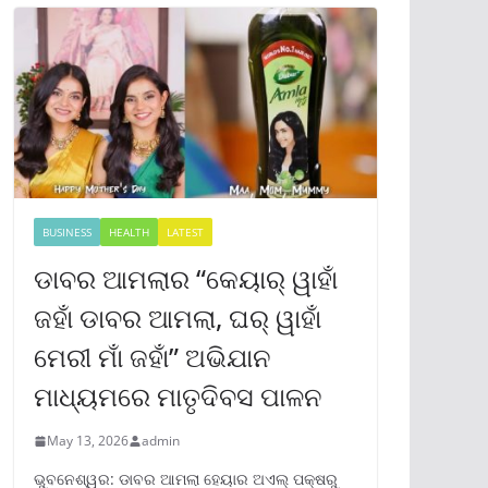
BUSINESS
HEALTH
LATEST
ଡାବର ଆମଲାର “କେୟାର୍ ୱାହାଁ
ଜହାଁ ଡାବର ଆମଲା, ଘର୍ ୱାହାଁ
ମେରୀ ମାଁ ଜହାଁ” ଅଭିଯାନ
ମାଧ୍ୟମରେ ମାତୃଦିବସ ପାଳନ
May 13, 2026
admin
ଭୁବନେଶ୍ୱର: ଡାବର ଆମଲା ହେୟାର ଅଏଲ୍ ପକ୍ଷରୁ