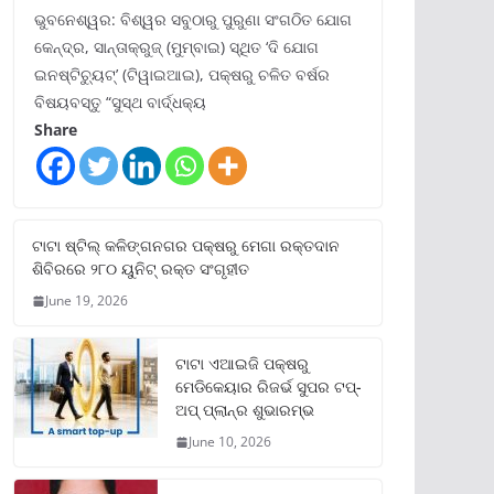
ଭୁବନେଶ୍ୱର: ବିଶ୍ୱର ସବୁଠାରୁ ପୁରୁଣା ସଂଗଠିତ ଯୋଗ
କେନ୍ଦ୍ର, ସାନ୍ତାକ୍ରୁଜ୍ (ମୁମ୍ବାଇ) ସ୍ଥିତ ‘ଦି ଯୋଗ
ଇନଷ୍ଟିଚ୍ୟୁଟ୍‌’ (ଟିୱାଇଆଇ), ପକ୍ଷରୁ ଚଳିତ ବର୍ଷର
ବିଷୟବସ୍ତୁ “ସୁସ୍ଥ ବାର୍ଦ୍ଧକ୍ୟ
Share
ଟାଟା ଷ୍ଟିଲ୍‌ କଳିଙ୍ଗନଗର ପକ୍ଷରୁ ମେଗା ରକ୍ତଦାନ
ଶିବିରରେ ୨୮୦ ୟୁନିଟ୍‌ ରକ୍ତ ସଂଗୃହୀତ
June 19, 2026
ଟାଟା ଏଆଇଜି ପକ୍ଷରୁ
ମେଡିକେୟାର ରିଜର୍ଭ ସୁପର ଟପ୍‌-
ଅପ୍ ପ୍ଲାନ୍‌ର ଶୁଭାରମ୍ଭ
June 10, 2026