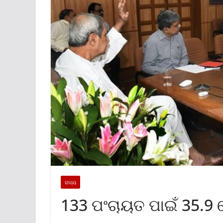
ରାଜ୍ୟ
133 ପଂଚାୟତ ପାଇଁ 35.9 