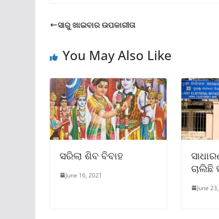
ସାରୁ ଖାଇବାର ଉପକାରୀତା
You May Also Like
ସରିଲା ଶିବ ବିବାହ
ସାଧାରଣ
ଚାଲିଛି 
June 16, 2021
June 23