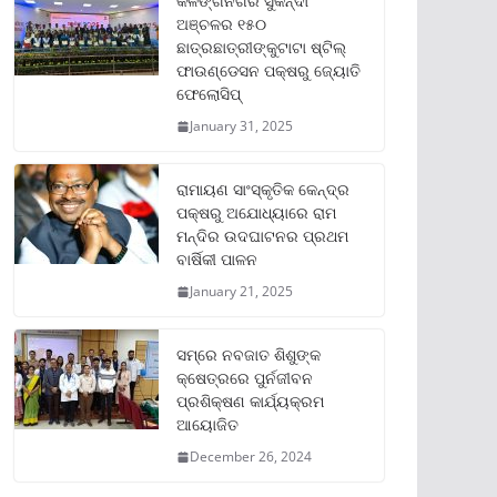
କଳିଙ୍ଗନଗର ସୁକିନ୍ଦା
ଅଞ୍ଚଳର ୧୫୦
ଛାତ୍ରଛାତ୍ରୀଙ୍କୁଟାଟା ଷ୍ଟିଲ୍
ଫାଉଣ୍ଡେସନ ପକ୍ଷରୁ ଜ୍ୟୋତି
ଫେଲୋସିପ୍‌
January 31, 2025
ରାମାୟଣ ସାଂସ୍କୃତିକ କେନ୍ଦ୍ର
ପକ୍ଷରୁ ଅଯୋଧ୍ୟାରେ ରାମ
ମନ୍ଦିର ଉଦଘାଟନର ପ୍ରଥମ
ବାର୍ଷିକୀ ପାଳନ
January 21, 2025
ସମ୍‌ରେ ନବଜାତ ଶିଶୁଙ୍କ
କ୍ଷେତ୍ରରେ ପୁର୍ନଜୀବନ
ପ୍ରଶିକ୍ଷଣ କାର୍ଯ୍ୟକ୍ରମ
ଆୟୋଜିତ
December 26, 2024