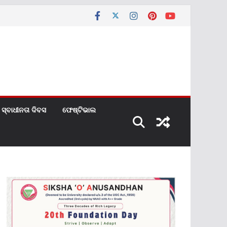
ସ୍ବାଧୀନତା ଦିବସ
ଫେଷ୍ଟିଭାଲ