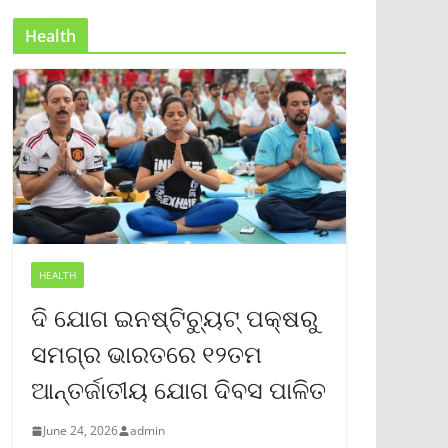
Health
HEALTH
ଦି ଯୋଗ ଇନଷ୍ଟିଚ୍ୟୁଟ୍ ପକ୍ଷରୁ
ସମଗ୍ର ଭାରତରେ ୧୨ତମ
ଆନ୍ତର୍ଜାତୀୟ ଯୋଗ ଦିବସ ପାଳିତ
June 24, 2026
admin