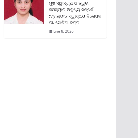
ମୁଖ ସ୍ୱାସ୍ଥ୍ୟ ଓ ତ୍ୱଚା
ସମସ୍ୟାର ଅଦୃଶ୍ୟ ସମ୍ପର୍କ
:ପ୍ରଖ୍ୟାତ ସ୍ୱାସ୍ଥ୍ୟ ବିଶେଷଜ୍ଞ
ଡା. ସୋନିଆ ଦତ୍ତ
June 8, 2026