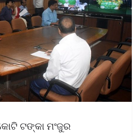
କୋଟି ଟଙ୍କା ମଂଜୁର