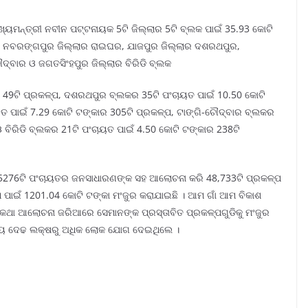
୍ୟମନ୍ତ୍ରୀ ନବୀନ ପଟ୍ଟନାୟକ 5ଟି ଜିଲ୍ଲାର 5ଟି ବ୍ଲକ ପାଇଁ 35.93 କୋଟି
େଲା ନବରଙ୍ଗପୁର ଜିଲ୍ଲାର ରାଇଘର, ଯାଜପୁର ଜିଲ୍ଲାର ଦଶରଥପୁର,
ଦ୍ବାର ଓ ଜଗତସିଂହପୁର ଜିଲ୍ଲାର ବିରିଡି ବ୍ଲକ
 49ଟି ପ୍ରକଳ୍ପ, ଦଶରଥପୁର ବ୍ଲକର 35ଟି ପଂଚାୟତ ପାଇଁ 10.50 କୋଟି
ତ ପାଇଁ 7.29 କୋଟି ଟଙ୍କାର 305ଟି ପ୍ରକଳ୍ପ, ଟାଙ୍ଗି-ଚୌଦ୍ବାର ବ୍ଲକର
 ବିରିଡି ବ୍ଲକର 21ଟି ପଂଚାୟତ ପାଇଁ 4.50 କୋଟି ଟଙ୍କାର 238ଟି
କର 5276ଟି ପଂଚାୟତର ଜନସାଧାରଣଙ୍କ ସହ ଆଲୋଚନା କରି 48,733ଟି ପ୍ରକଳ୍ପ
୍ପ ପାଇଁ 1201.04 କୋଟି ଟଙ୍କା ମଂଜୁର କରାଯାଇଛି । ଆମ ଗାଁ ଆମ ବିକାଶ
ଖ କଥା ଆଲୋଚନା ଜରିଆରେ ସେମାନଙ୍କ ପ୍ରସ୍ତାବିତ ପ୍ରକଳ୍ପଗୁଡିକୁ ମଂଜୁର
୍ରାୟ ଦେଢ ଲକ୍ଷରୁ ଅଧିକ ଲୋକ ଯୋଗ ଦେଇଥିଲେ ।