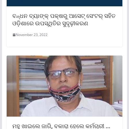
ବନ୍ଧନ ବ୍ୟାଙ୍କ୍ ପକ୍ଷରୁ ଆସେଟ୍ ସେଂଟର୍ ସହିତ
ଓଡ଼ିଶାରେ ଉପସ୍ଥିତିର ସୁଦୃଢ଼ୀକରଣ
November 23, 2022
ମହୁ ଖାଇଲେ ଜାଗି, ବକାରା ହେଲେ କର୍ମଚାରୀ …