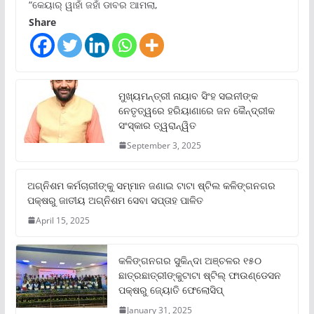
“କେୟାର୍ ୱାହାଁ ଜହାଁ ଡାବର ଆମଲା,
Share
ମୁଖ୍ୟମନ୍ତ୍ରୀ ନାୟାବ ସିଂହ ସଇନୀଙ୍କ
ନେତୃତ୍ୱରେ ହରିୟାଣାରେ ଜନ କୈନ୍ଦ୍ରୀକ
ସଂସ୍କାର ତ୍ୱରାନ୍ୱିତ
September 3, 2025
ଅଗ୍ନିଶମ କର୍ମଚାରୀଙ୍କୁ ସମ୍ମାନ ଜଣାଇ ଟାଟା ଷ୍ଟିଲ କଳିଙ୍ଗନଗର
ପକ୍ଷରୁ ଜାତୀୟ ଅଗ୍ନିଶମ ସେବା ସପ୍ତାହ ପାଳିତ
April 15, 2025
କଳିଙ୍ଗନଗର ସୁକିନ୍ଦା ଅଞ୍ଚଳର ୧୫୦
ଛାତ୍ରଛାତ୍ରୀଙ୍କୁଟାଟା ଷ୍ଟିଲ୍ ଫାଉଣ୍ଡେସନ
ପକ୍ଷରୁ ଜ୍ୟୋତି ଫେଲୋସିପ୍‌
January 31, 2025