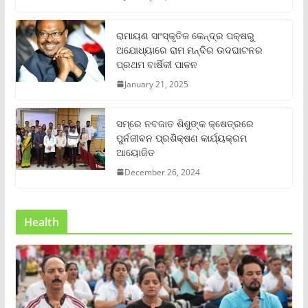
ରାମାୟଣ ସାଂସ୍କୃତିକ କେନ୍ଦ୍ର ପକ୍ଷରୁ
ଅଯୋଧ୍ୟାରେ ରାମ ମନ୍ଦିର ଉଦଘାଟନର
ପ୍ରଥମ ବାର୍ଷିକୀ ପାଳନ
January 21, 2025
ସମ୍‌ରେ ନବଜାତ ଶିଶୁଙ୍କ କ୍ଷେତ୍ରରେ
ପୁର୍ନଜୀବନ ପ୍ରଶିକ୍ଷଣ କାର୍ଯ୍ୟକ୍ରମ
ଆୟୋଜିତ
December 26, 2024
Health