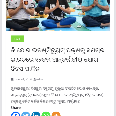
HEALTH
ଦି ଯୋଗ ଇନଷ୍ଟିଚ୍ୟୁଟ୍ ପକ୍ଷରୁ ସମଗ୍ର
ଭାରତରେ ୧୨ତମ ଆନ୍ତର୍ଜାତୀୟ ଯୋଗ
ଦିବସ ପାଳିତ
June 24, 2026
admin
ଭୁବନେଶ୍ୱର: ବିଶ୍ୱର ସବୁଠାରୁ ପୁରୁଣା ସଂଗଠିତ ଯୋଗ କେନ୍ଦ୍ର,
ସାନ୍ତାକ୍ରୁଜ୍ (ମୁମ୍ବାଇ) ସ୍ଥିତ ‘ଦି ଯୋଗ ଇନଷ୍ଟିଚ୍ୟୁଟ୍‌’ (ଟିୱାଇଆଇ),
ପକ୍ଷରୁ ଚଳିତ ବର୍ଷର ବିଷୟବସ୍ତୁ “ସୁସ୍ଥ ବାର୍ଦ୍ଧକ୍ୟ
Share