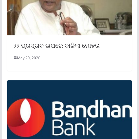
୨୨ ପ୍ରସ୍ତାବ ଉପରେ ବାଜିଲା ମୋହର
May 29, 2020