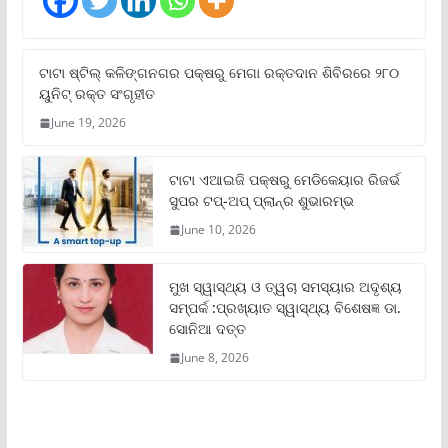
ଟାଟା ଷ୍ଟିଲ୍‌ କଳିଙ୍ଗନଗର ପକ୍ଷରୁ ମେଗା ରକ୍ତଦାନ ଶିବିରରେ ୨୮୦
ୟୁନିଟ୍‌ ରକ୍ତ ସଂଗୃହୀତ
June 19, 2026
ଟାଟା ଏଆଇଜି ପକ୍ଷରୁ ମେଡିକେୟାର ରିଜର୍ଭ
ସୁପର ଟପ୍‌-ଅପ୍ ପ୍ଲାନ୍‌ର ଶୁଭାରମ୍ଭ
June 10, 2026
ମୁଖ ସ୍ୱାସ୍ଥ୍ୟ ଓ ତ୍ୱଚା ସମସ୍ୟାର ଅଦୃଶ୍ୟ
ସମ୍ପର୍କ :ପ୍ରଖ୍ୟାତ ସ୍ୱାସ୍ଥ୍ୟ ବିଶେଷଜ୍ଞ ଡା.
ସୋନିଆ ଦତ୍ତ
June 8, 2026