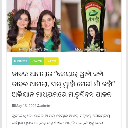
BUSINESS
HEALTH
LATEST
ଡାବର ଆମଲାର “କେୟାର୍ ୱାହାଁ ଜହାଁ
ଡାବର ଆମଲା, ଘର୍ ୱାହାଁ ମେରୀ ମାଁ ଜହାଁ”
ଅଭିଯାନ ମାଧ୍ୟମରେ ମାତୃଦିବସ ପାଳନ
May 13, 2026
admin
ଭୁବନେଶ୍ୱର: ଡାବର ଆମଲା ହେୟାର ଅଏଲ୍ ପକ୍ଷରୁ ଲୋକପ୍ରିୟ
ଗାୟିକା ଯୁଗଳ ଅନ୍ତରା ନନ୍ଦୀ ଏବଂ ଅଙ୍କିତା ନନ୍ଦୀଙ୍କୁ ନେଇ