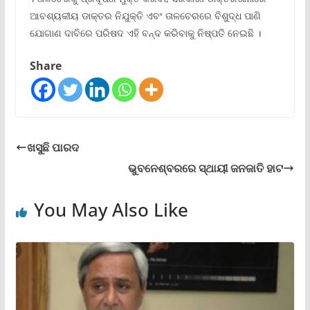
ଆବଶ୍ୟକୀୟ ଡାକ୍ତର ନିଯୁକ୍ତି ଏବଂ ତାଳଚେରରେ ବିଶୁଦ୍ଧ ପାଣି
ଯୋଗାଣ ଦାବିରେ ପରିଷଦ ଏହି ବନ୍ଦ କରିବାକୁ ନିଷ୍ପତି ନେଇଛି ।
Share
ଖସୁଛି ପାରଦ
ଭୁବନେଶ୍ବରରେ ସ୍ଥାୟୀ ଜନଜାତି ହାଟ
You May Also Like