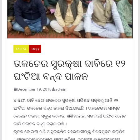
LATEST
ରାଜ୍ୟ
ତାଳଚେର ସୁରକ୍ଷା ଦାବିରେ ୧୨
ଘଂଟିଆ ବନ୍ଦ ପାଳନ
December 19, 2018
admin
୪ ଦଫା ଦାବି ନେଇ ତାଳଚେର ସୁରକ୍ଷା ପରିଷଦ ପକ୍ଷରୁ ଆଜି ୧୨
ଘଂଟିଆ ତାଳଚେର ବନ୍ଦ ଡାକରା ଦିଆଯାଇଛି । ତାଳଚେରର ସମସ୍ତ
ଦୋକାନ ବଜାର, ସ୍କୁଲ କଲେଜ, ଖଣିଖାଦାନ, ସରକାରୀ ଅଫିସ ସମେତ
ଗାଡି ଚଳାଚଳ ବନ୍ଦ କରାଯାଇଛି ।
ଭୂତଳ କୋଇଲା ଖଣି ଅସୁରକ୍ଷିତ ସହରବାସୀଙ୍କୁ ବିପଦମୁକ୍ତ କରାଯିବ
। ତାଳଚେରକୁ ପ୍ରଦୂଷଣ ମୁକ୍ତ କରିବା, ସରକାରୀ ଡାକ୍ତରଖାନାରେ