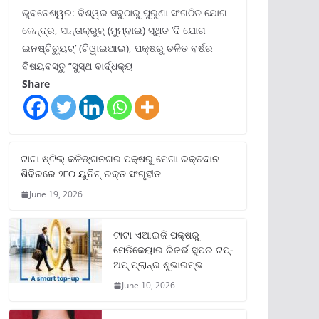
ଭୁବନେଶ୍ୱର: ବିଶ୍ୱର ସବୁଠାରୁ ପୁରୁଣା ସଂଗଠିତ ଯୋଗ
କେନ୍ଦ୍ର, ସାନ୍ତାକ୍ରୁଜ୍ (ମୁମ୍ବାଇ) ସ୍ଥିତ ‘ଦି ଯୋଗ
ଇନଷ୍ଟିଚ୍ୟୁଟ୍‌’ (ଟିୱାଇଆଇ), ପକ୍ଷରୁ ଚଳିତ ବର୍ଷର
ବିଷୟବସ୍ତୁ “ସୁସ୍ଥ ବାର୍ଦ୍ଧକ୍ୟ
Share
ଟାଟା ଷ୍ଟିଲ୍‌ କଳିଙ୍ଗନଗର ପକ୍ଷରୁ ମେଗା ରକ୍ତଦାନ
ଶିବିରରେ ୨୮୦ ୟୁନିଟ୍‌ ରକ୍ତ ସଂଗୃହୀତ
June 19, 2026
ଟାଟା ଏଆଇଜି ପକ୍ଷରୁ
ମେଡିକେୟାର ରିଜର୍ଭ ସୁପର ଟପ୍‌-
ଅପ୍ ପ୍ଲାନ୍‌ର ଶୁଭାରମ୍ଭ
June 10, 2026