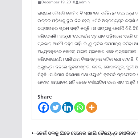
December 19, 2018
admin
ରାଜ୍ୟର କୌଣସି ଗୋଟିଏ ବି ସ୍ଥାନରେ ସର୍ବନିମ୍ନ ତାପମାତ୍ରା ୧୦ 
ଉତ୍ତର ଓଡ଼ିଶାକୁ ଦୁଇ ଦିନ ହେଲା ଏମିତି ଅସ୍ତବ୍ୟସ୍ତ କଲାଣି 
ଚଣ୍ଡୀଗଡ଼ର ଭ୍ରମ ସୃଷ୍ଟି କରୁଛି। ତା ସାଙ୍ଗକୁ କେଉଁଠି ଝିପି 
କରିଦେଲାଣି। ବାତ୍ୟା ‘ପେଥାଇ’ର ପ୍ରଭାବ ଓଡ଼ିଶାରେ ଏଭଳି ଅନୁଭ
ପ୍ରଭାବ ଆଦୌ ରହିବ ନାହିଁ। କିନ୍ତୁ ରାତିର ତାପମାତ୍ରା କମିବ
ଅନ୍ୟପକ୍ଷରେ କୋହଲା ପାଗର ପ୍ରକୋପ ଏବେ ରାସ୍ତାକଡରେ ବାସ
କରିପକାଇଲାଣି। ପାଣିପାଗ ବିଜ୍ଞାନୀଙ୍କର କହିବା କଥା ହେଉଛି, ଦ
ଥରୁଛନ୍ତି। ଦିନରେ ଭୁବନେଶ୍ବର, କଟକ, ଗୋପାଳପୁର, ପୁରୀ ଆଦ
ମିଳୁଛି। ପାଣିପାଗ ବିଶେଷଜ୍ଞ ତଥା ଓୟୁଏଟି କୁଳପତି ପ୍ରଫେସର
ହେବାର ସମ୍ଭାବନା ନାହିଁ।ତେବେ ବର୍ଷାଛାଡିବା ପରେ ଶୀତ ଆହୁରି 
Share
କେଉଁ ଦଳକୁ ଯିବେ ସେନେଇ କାଲି ବୈଜୟନ୍ତ ଖୋଲିବେ କ