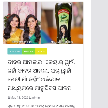
BUSINESS
HEALTH
LATEST
ଡାବର ଆମଲାର “କେୟାର୍ ୱାହାଁ
ଜହାଁ ଡାବର ଆମଲା, ଘର୍ ୱାହାଁ
ମେରୀ ମାଁ ଜହାଁ” ଅଭିଯାନ
ମାଧ୍ୟମରେ ମାତୃଦିବସ ପାଳନ
May 13, 2026
admin
ଭୁବନେଶ୍ୱର: ଡାବର ଆମଲା ହେୟାର ଅଏଲ୍ ପକ୍ଷରୁ