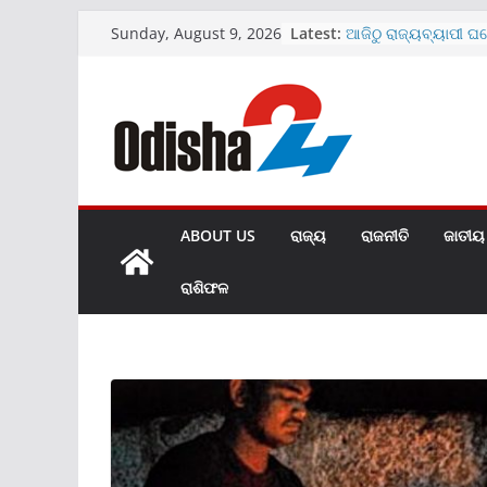
Skip
Latest:
ଆଜିଠୁ ରାଜ୍ୟବ୍ୟାପୀ ଘ
Sunday, August 9, 2026
to
ଅଭିଯାନ
ମେଡିକାଲ ବେଡ଼ରୁମରେ 
content
ଭାଇରାଲ ହେଲା ଭିଡିଓ
SBIରେ ୧୫୩୮ କ୍ଲର୍କ ପଦବ
ଜାରି
ଖୋଲିଲା ହୀରାକୁଦର ଆଉ
ମାଗଣା ରହିବ UPI ପେମ
ABOUT US
ରାଜ୍ୟ
ରାଜନୀତି
ଜାତୀୟ
ରାଶିଫଳ