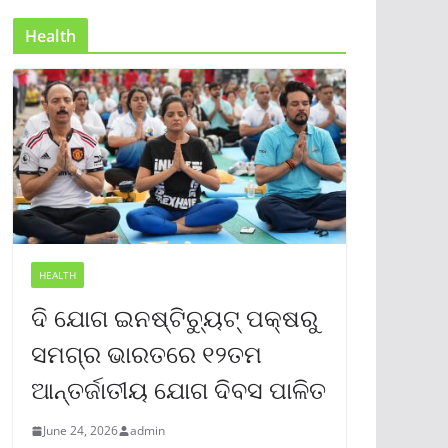
Health
HEALTH
ଦି ଯୋଗ ଇନଷ୍ଟିଚ୍ୟୁଟ୍ ପକ୍ଷରୁ
ସମଗ୍ର ଭାରତରେ ୧୨ତମ
ଆନ୍ତର୍ଜାତୀୟ ଯୋଗ ଦିବସ ପାଳିତ
June 24, 2026
admin