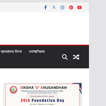
ସ୍ବାଧୀନତା ଦିବସ
ଫେଷ୍ଟିଭାଲ