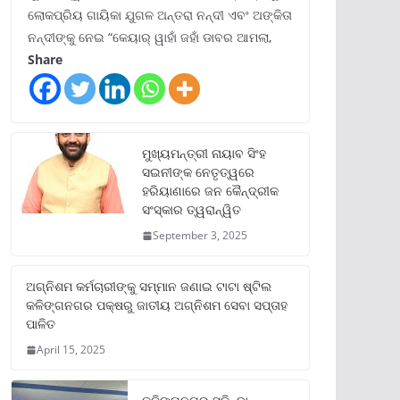
ଲୋକପ୍ରିୟ ଗାୟିକା ଯୁଗଳ ଅନ୍ତରା ନନ୍ଦୀ ଏବଂ ଅଙ୍କିତା
ନନ୍ଦୀଙ୍କୁ ନେଇ “କେୟାର୍ ୱାହାଁ ଜହାଁ ଡାବର ଆମଲା,
Share
ମୁଖ୍ୟମନ୍ତ୍ରୀ ନାୟାବ ସିଂହ
ସଇନୀଙ୍କ ନେତୃତ୍ୱରେ
ହରିୟାଣାରେ ଜନ କୈନ୍ଦ୍ରୀକ
ସଂସ୍କାର ତ୍ୱରାନ୍ୱିତ
September 3, 2025
ଅଗ୍ନିଶମ କର୍ମଚାରୀଙ୍କୁ ସମ୍ମାନ ଜଣାଇ ଟାଟା ଷ୍ଟିଲ
କଳିଙ୍ଗନଗର ପକ୍ଷରୁ ଜାତୀୟ ଅଗ୍ନିଶମ ସେବା ସପ୍ତାହ
ପାଳିତ
April 15, 2025