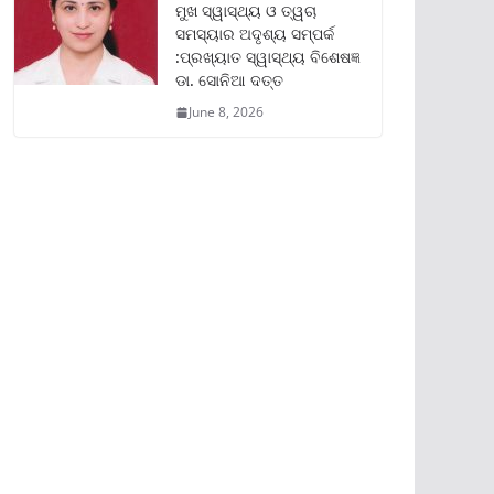
ମୁଖ ସ୍ୱାସ୍ଥ୍ୟ ଓ ତ୍ୱଚା
ସମସ୍ୟାର ଅଦୃଶ୍ୟ ସମ୍ପର୍କ
:ପ୍ରଖ୍ୟାତ ସ୍ୱାସ୍ଥ୍ୟ ବିଶେଷଜ୍ଞ
ଡା. ସୋନିଆ ଦତ୍ତ
June 8, 2026