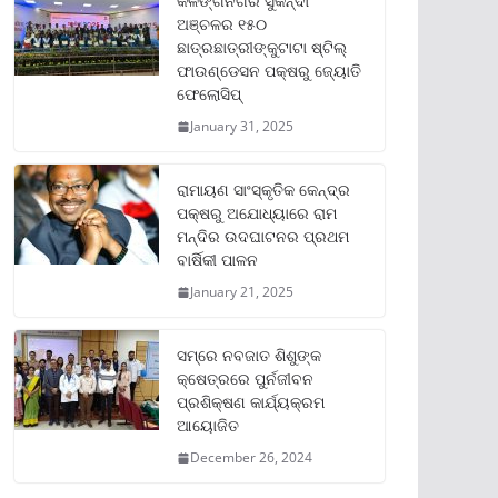
କଳିଙ୍ଗନଗର ସୁକିନ୍ଦା
ଅଞ୍ଚଳର ୧୫୦
ଛାତ୍ରଛାତ୍ରୀଙ୍କୁଟାଟା ଷ୍ଟିଲ୍
ଫାଉଣ୍ଡେସନ ପକ୍ଷରୁ ଜ୍ୟୋତି
ଫେଲୋସିପ୍‌
January 31, 2025
ରାମାୟଣ ସାଂସ୍କୃତିକ କେନ୍ଦ୍ର
ପକ୍ଷରୁ ଅଯୋଧ୍ୟାରେ ରାମ
ମନ୍ଦିର ଉଦଘାଟନର ପ୍ରଥମ
ବାର୍ଷିକୀ ପାଳନ
January 21, 2025
ସମ୍‌ରେ ନବଜାତ ଶିଶୁଙ୍କ
କ୍ଷେତ୍ରରେ ପୁର୍ନଜୀବନ
ପ୍ରଶିକ୍ଷଣ କାର୍ଯ୍ୟକ୍ରମ
ଆୟୋଜିତ
December 26, 2024