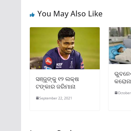
You May Also Like
ଭୁବନେ
ସଞ୍ଜୁଙ୍କୁ ୧୨ ଲକ୍ଷ
କରୋନା
ଟଙ୍କାର ଜରିମାନା
October
September 22, 2021