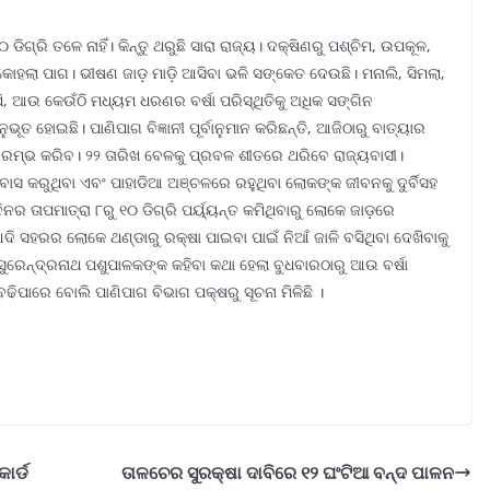
ଡିଗ୍ରି ତଳେ ନାହିଁ। କିନ୍ତୁ ଥରୁଛି ସାରା ରାଜ୍ୟ। ଦକ୍ଷିଣରୁ ପଶ୍ଚିମ, ଉପକୂଳ,
କୋହଲା ପାଗ। ଭୀଷଣ ଜାଡ଼ ମାଡ଼ି ଆସିବା ଭଳି ସଙ୍କେତ ଦେଉଛି। ମନାଲି, ସିମଲା,
ଝିପି, ଆଉ କେଉଁଠି ମଧ୍ୟମ ଧରଣର ବର୍ଷା ପରିସ୍ଥିତିକୁ ଅଧିକ ସଙ୍ଗିନ
ୂତ ହୋଇଛି। ପାଣିପାଗ ବିଜ୍ଞାନୀ ପୂର୍ବାନୁମାନ କରିଛନ୍ତି, ଆଜିଠାରୁ ବାତ୍ୟାର
ା ଆରମ୍ଭ କରିବ। ୨୨ ତାରିଖ ବେଳକୁ ପ୍ରବଳ ଶୀତରେ ଥରିବେ ରାଜ୍ୟବାସୀ।
 କରୁଥିବା ଏବଂ ପାହାଡିଆ ଅଞ୍ଚଳରେ ରହୁଥିବା ଲୋକଙ୍କ ଜୀବନକୁ ଦୁର୍ବିସହ
ିନର ତାପମାତ୍ରା ୮ରୁ ୧୦ ଡିଗ୍ରି ପର୍ୟ୍ୟନ୍ତ କମିଥିବାରୁ ଲୋକେ ଜାଡ଼ରେ
ି ସହରର ଲୋକେ ଥଣ୍ଡାରୁ ରକ୍ଷା ପାଇବା ପାଇଁ ନିଆଁ ଜାଳି ବସିଥିବା ଦେଖିବାକୁ
 ସୁରେନ୍ଦ୍ରନାଥ ପଶୁପାଳକଙ୍କ କହିବା କଥା ହେଲା ବୁଧବାରଠାରୁ ଆଉ ବର୍ଷା
ବଢିପାରେ ବୋଲି ପାଣିପାଗ ବିଭାଗ ପକ୍ଷରୁ ସୂଚନା ମିଳିଛି ।
ାର୍ଡ
ତାଳଚେର ସୁରକ୍ଷା ଦାବିରେ ୧୨ ଘଂଟିଆ ବନ୍ଦ ପାଳନ