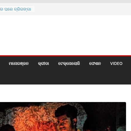
ରେ ଘରେ ତ୍ରିରଙ୍ଗା
ଗୀତ ଗାଇଲେ ସୋନୁ,
ୀ ପାଇଁ ବିଜ୍ଞପ୍ତି
 ୪ ଗେଟ୍
େଣ୍ଟ
ମନୋରଞ୍ଜନ
କ୍ରୀଡା
ଟେକ୍ନୋଲୋଜି
ଫେଶନ
VIDEO