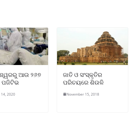
ଶ୍ୱରରୁ ଆଉ ୨୬୭
ଜାତି ଓ ସଂସ୍କୃତିର
 ପଜିଟିଭ
ପରିଚୟରେ ଶିଉଳି
 14, 2020
November 15, 2018