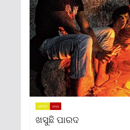
LATEST
ରାଜ୍ୟ
ଖସୁଛି ପାରଦ