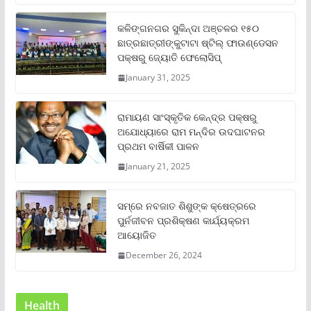
କଳିଙ୍ଗନଗର ସୁକିନ୍ଦା ଅଞ୍ଚଳର ୧୫୦
ଛାତ୍ରଛାତ୍ରୀଙ୍କୁଟାଟା ଷ୍ଟିଲ୍ ଫାଉଣ୍ଡେସନ
ପକ୍ଷରୁ ଜ୍ୟୋତି ଫେଲୋସିପ୍‌
January 31, 2025
ରାମାୟଣ ସାଂସ୍କୃତିକ କେନ୍ଦ୍ର ପକ୍ଷରୁ
ଅଯୋଧ୍ୟାରେ ରାମ ମନ୍ଦିର ଉଦଘାଟନର
ପ୍ରଥମ ବାର୍ଷିକୀ ପାଳନ
January 21, 2025
ସମ୍‌ରେ ନବଜାତ ଶିଶୁଙ୍କ କ୍ଷେତ୍ରରେ
ପୁର୍ନଜୀବନ ପ୍ରଶିକ୍ଷଣ କାର୍ଯ୍ୟକ୍ରମ
ଆୟୋଜିତ
December 26, 2024
Health