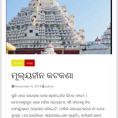
LATEST
ରାଜ୍ୟ
ମୂଲ୍ୟହୀନ କଟକଣା
November 4, 2018
admin
ପୁଣି ଥରେ ଭାଇରାଲ ହେଲା ଶ୍ରୀମନ୍ଦିର ଭିତର ଫଟୋ ।
ବେଙ୍ଗାଲୁରୁର ଜଣେ ମହିଳା ପର‌୍ୟ୍ୟଟକ ଏହି ଫଟୋକୁ ନିଜ
ଫେସ୍ବୁକ୍ରେ ଅପ୍ଲୋଡ୍ କରିଛନ୍ତି । ମହିଳା ପର‌୍ୟ୍ୟଟକଙ୍କ ନାଁ ମେଘା
ଲୁଥ୍ରା । ସେ ଇଣ୍ଡିଗୋ ଏୟାରଲାଇନ୍ସର କ୍ୟାବିନ୍ କର୍ମଚାରୀ ଭାବେ