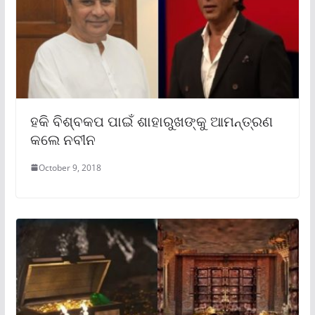
ହକି ବିଶ୍ବକପ ପାଇଁ ଶାହାରୁଖଙ୍କୁ ଆମନ୍ତ୍ରଣ
କଲେ ନବୀନ
October 9, 2018