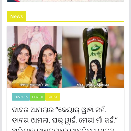
News
BUSINESS
HEALTH
LATEST
ଡାବର ଆମଲାର “କେୟାର୍ ୱାହାଁ ଜହାଁ
ଡାବର ଆମଲା, ଘର୍ ୱାହାଁ ମେରୀ ମାଁ ଜହାଁ”
ଅଭିଯାନ ମାଧ୍ୟମରେ ମାତୃଦିବସ ପାଳନ