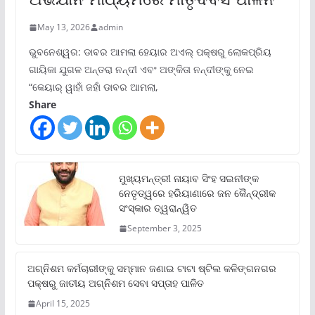
May 13, 2026
admin
ଭୁବନେଶ୍ୱର: ଡାବର ଆମଲା ହେୟାର ଅଏଲ୍ ପକ୍ଷରୁ ଲୋକପ୍ରିୟ
ଗାୟିକା ଯୁଗଳ ଅନ୍ତରା ନନ୍ଦୀ ଏବଂ ଅଙ୍କିତା ନନ୍ଦୀଙ୍କୁ ନେଇ
“କେୟାର୍ ୱାହାଁ ଜହାଁ ଡାବର ଆମଲା,
Share
ମୁଖ୍ୟମନ୍ତ୍ରୀ ନାୟାବ ସିଂହ ସଇନୀଙ୍କ
ନେତୃତ୍ୱରେ ହରିୟାଣାରେ ଜନ କୈନ୍ଦ୍ରୀକ
ସଂସ୍କାର ତ୍ୱରାନ୍ୱିତ
September 3, 2025
ଅଗ୍ନିଶମ କର୍ମଚାରୀଙ୍କୁ ସମ୍ମାନ ଜଣାଇ ଟାଟା ଷ୍ଟିଲ କଳିଙ୍ଗନଗର
ପକ୍ଷରୁ ଜାତୀୟ ଅଗ୍ନିଶମ ସେବା ସପ୍ତାହ ପାଳିତ
April 15, 2025