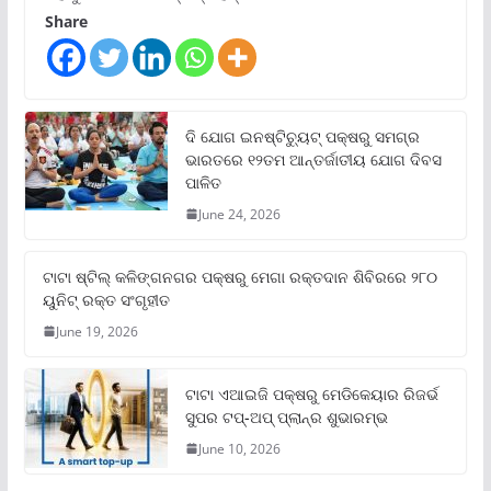
Share
ଦି ଯୋଗ ଇନଷ୍ଟିଚ୍ୟୁଟ୍ ପକ୍ଷରୁ ସମଗ୍ର
ଭାରତରେ ୧୨ତମ ଆନ୍ତର୍ଜାତୀୟ ଯୋଗ ଦିବସ
ପାଳିତ
June 24, 2026
ଟାଟା ଷ୍ଟିଲ୍‌ କଳିଙ୍ଗନଗର ପକ୍ଷରୁ ମେଗା ରକ୍ତଦାନ ଶିବିରରେ ୨୮୦
ୟୁନିଟ୍‌ ରକ୍ତ ସଂଗୃହୀତ
June 19, 2026
ଟାଟା ଏଆଇଜି ପକ୍ଷରୁ ମେଡିକେୟାର ରିଜର୍ଭ
ସୁପର ଟପ୍‌-ଅପ୍ ପ୍ଲାନ୍‌ର ଶୁଭାରମ୍ଭ
June 10, 2026