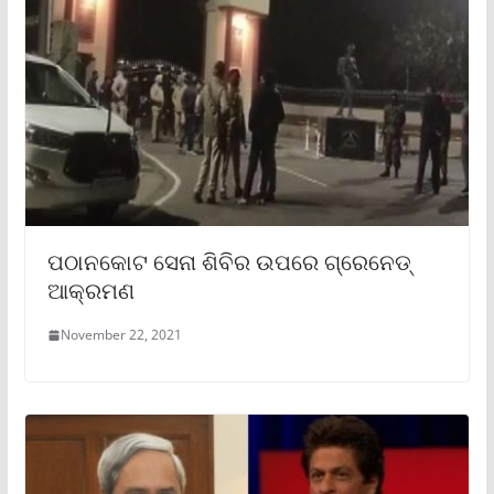
ପଠାନକୋଟ ସେନା ଶିବିର ଉପରେ ଗ୍ରେନେଡ୍
ଆକ୍ରମଣ
November 22, 2021