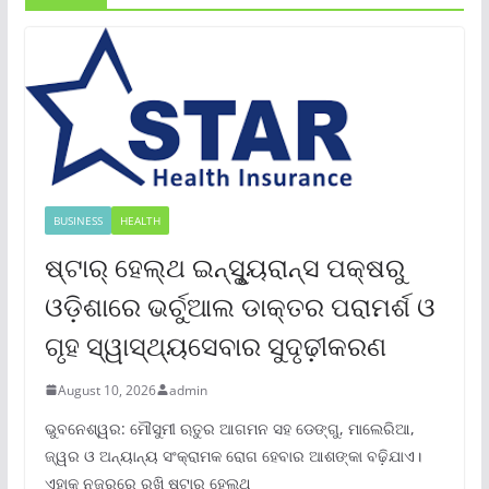
BUSINESS
HEALTH
ଷ୍ଟାର୍ ହେଲ୍‌ଥ ଇନ୍‌ସୁୃ୍ୟରାନ୍ସ ପକ୍ଷରୁ
ଓଡ଼ିଶାରେ ଭର୍ଚୁଆଲ ଡାକ୍ତର ପରାମର୍ଶ ଓ
ଗୃହ ସ୍ୱାସ୍ଥ୍ୟସେବାର ସୁଦୃଢ଼ୀକରଣ
August 10, 2026
admin
ଭୁବନେଶ୍ୱର: ମୌସୁମୀ ଋତୁର ଆଗମନ ସହ ଡେଙ୍ଗୁ, ମାଲେରିଆ,
ଜ୍ୱର ଓ ଅନ୍ୟାନ୍ୟ ସଂକ୍ରାମକ ରୋଗ ହେବାର ଆଶଙ୍କା ବଢ଼ିଯାଏ।
ଏହାକୁ ନଜରରେ ରଖି ଷ୍ଟାର୍ ହେଲ୍‌ଥ