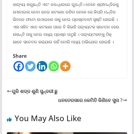
କାର‌୍ୟ୍ୟ କରୁଛନ୍ତି ଏବଂ ଜଳନ୍ଧରରେ ରୁହନ୍ତି। ତେବେ ଶ୍ରୀମନ୍ଦିରକୁ
ମୋବାଇଲ ନେବା ନେଇ କଟକଣା ରହିବା ବେଳେ ସେ କିପରି ମନ୍ଦିର
ଭିତରେ ଫଟୋ ଉଠାଇଲେ ତାକୁ ନେଇ ପ୍ରଶ୍ନବାଚୀ ସୃଷ୍ଟି ହୋଇଛି ।
ଏହା ସହିତ ଏତେ କଟକଣା ପରେ ବି କିଭଳି ପର‌୍ୟ୍ୟଟକ ସଚେତନ ହେଉ
ନାହାନ୍ତି ତାକୁ ନେଇ ମଧ୍ୟ ପ୍ରଶ୍ନ ଉଠୁଛି । ପର‌୍ୟ୍ୟଟକଙ୍କୁ ଠିକ୍
ଭାବେ ସଚେତନ କରାଯାଉ ନାହିଁ ବୋଲି ମଧ୍ୟ ଅଭିଯୋଗ ହୋଇଛି ।
Share
ଗୁଳି ଶଦ୍ଦ ଶୁଣି ସୁନ୍ଦରୀ ଛୁ
ଧନତେରସରେ କେମିତି କିଣିବେ ସୁନା ?
You May Also Like