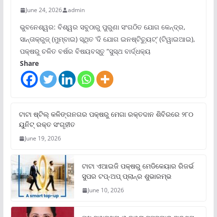
June 24, 2026
admin
ଭୁବନେଶ୍ୱର: ବିଶ୍ୱର ସବୁଠାରୁ ପୁରୁଣା ସଂଗଠିତ ଯୋଗ କେନ୍ଦ୍ର,
ସାନ୍ତାକ୍ରୁଜ୍ (ମୁମ୍ବାଇ) ସ୍ଥିତ ‘ଦି ଯୋଗ ଇନଷ୍ଟିଚ୍ୟୁଟ୍‌’ (ଟିୱାଇଆଇ),
ପକ୍ଷରୁ ଚଳିତ ବର୍ଷର ବିଷୟବସ୍ତୁ “ସୁସ୍ଥ ବାର୍ଦ୍ଧକ୍ୟ
Share
ଟାଟା ଷ୍ଟିଲ୍‌ କଳିଙ୍ଗନଗର ପକ୍ଷରୁ ମେଗା ରକ୍ତଦାନ ଶିବିରରେ ୨୮୦
ୟୁନିଟ୍‌ ରକ୍ତ ସଂଗୃହୀତ
June 19, 2026
ଟାଟା ଏଆଇଜି ପକ୍ଷରୁ ମେଡିକେୟାର ରିଜର୍ଭ
ସୁପର ଟପ୍‌-ଅପ୍ ପ୍ଲାନ୍‌ର ଶୁଭାରମ୍ଭ
June 10, 2026