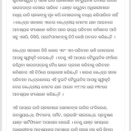
ଭୁବନେଶ୍ୱର () ଏଣିକି ଗାଡି ଚାଳକମାନେ ବୈଦ୍ୟୁତିକ ଫର୍ମରେ ଗାଡିର
କାଗଜପତ୍ର ଦେଖାଇ ପାରିବେ । ଯାଞ୍ଚ କରୁଥିବା ଅଧିକାରୀମାନେ
ମଧ୍ୟ ଗାଡି ଚାଳକଙ୍କୁ ମୂଳ କପି ଦେଖାଇବାକୁ ବାଧ୍ୟ କରିପାରିବେ ନାହିଁ
। କେନ୍ଦ୍ର ସରକାର ଏନେଇ କେନ୍ଦ୍ରୀୟ ମୋଟର ଯାନ ଆଇନରେ
ଆବଶ୍ୟକ ସଂଶୋଧନ କରିବା ପରେ ରାଜ୍ୟ ପରିବହନ କମିଶନର ଆଜି
ସବୁ ଏସପି, ଡିସିପି, ଆରଟିଓମାନଙ୍କୁ ଚିଠି ଲେଖି ଅବଗତ କରିଛନ୍ତି ।
କେନ୍ଦ୍ର ସରକାର ଡିଜି ଲକର ଏବଂ ଏମ-ପରିବହନ ଭଳି ମୋବାଇଲ
ଆପକୁ ସ୍ୱୀକୃତି ଦେଇଛନ୍ତି । ତେଣୁ ଏହି ଆପରେ ବୈଦ୍ୟୁତିକ ଫର୍ମରେ
ରହିଥିବା କାଗଜପତ୍ରକୁ ବୈଧ ଭାବେ ଗ୍ରହଣ କରିବାକୁ ପରିବହନ
କମିଶନର ଏହି ଚିଠିରେ ଉଲ୍ଲେଖ କରିଛନ୍ତି । କାରଣ କେନ୍ଦ୍ର ସଡକ
ପରିବହନ ମନ୍ତ୍ରଣାଳୟ ଏହି ଦୁଇଟି ବୈଦ୍ୟୁତିକ ଆପକୁ ସ୍ୱୀକୃତି
ଦେଇ କେନ୍ଦ୍ରୀୟ ମୋଟର ଯାନ ଆଇନ ୧୯୮୯ର ଧାରା ୧୩୯ରେ
ଆବଶ୍ୟକ ସଂଶୋଧନ କରିଛନ୍ତି ।
ଏହି ଆପରେ ଗାଡି ଚାଳକମାନେ ସେମାନଙ୍କ ଗାଡିର ପଂଜିକରଣ,
ଇନସ୍ୟୁରାନ୍ସ, ଫିଟନେସ, ପର୍ମିଟ, ଡ୍ରାଇଭିଂ ଲାଇସେନ୍ସ, ପ୍ରଦୁଷଣ
ଯାଞ୍ଚ ସାର୍ଟିଫିକେଟ ଅପଲୋଡ ହୋଇଛି । ତେଣୁ ଯାଞ୍ଚ ସମୟରେ
ଅଧିକାରୀଙ୍କ ଆବଶ୍ୟକତା ଅନୁସାରେ ଗାଡି ଚାଳକ ମୂଳ କପି କିମ୍ବା