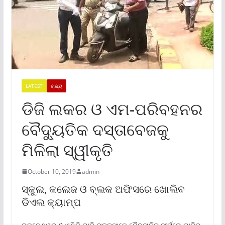
LATEST
ରାଜ୍ୟ
ଡିଜି ଲକର ଓ ଏମ-ପରିବହନର
ବୈଦ୍ୟୁତିକ ଦସ୍ତାବେଜକୁ
ମିଳିଲା ସ୍ୱୀକୃତି
October 10, 2019
admin
ସ୍କୁଲ, କଲେଜ ଓ ବ୍ଲକ ଅଫିସରେ ଖୋଲିବ
ଡିଏଲ କ୍ୟାମ୍ପ