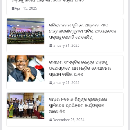
April 15, 2025
କଳିଙ୍ଗନଗର ସୁକିନ୍ଦା ଅଞ୍ଚଳର ୧୫୦
ଛାତ୍ରଛାତ୍ରୀଙ୍କୁଟାଟା ଷ୍ଟିଲ୍ ଫାଉଣ୍ଡେସନ
ପକ୍ଷରୁ ଜ୍ୟୋତି ଫେଲୋସିପ୍‌
January 31, 2025
ରାମାୟଣ ସାଂସ୍କୃତିକ କେନ୍ଦ୍ର ପକ୍ଷରୁ
ଅଯୋଧ୍ୟାରେ ରାମ ମନ୍ଦିର ଉଦଘାଟନର
ପ୍ରଥମ ବାର୍ଷିକୀ ପାଳନ
January 21, 2025
ସମ୍‌ରେ ନବଜାତ ଶିଶୁଙ୍କ କ୍ଷେତ୍ରରେ
ପୁର୍ନଜୀବନ ପ୍ରଶିକ୍ଷଣ କାର୍ଯ୍ୟକ୍ରମ
ଆୟୋଜିତ
December 26, 2024