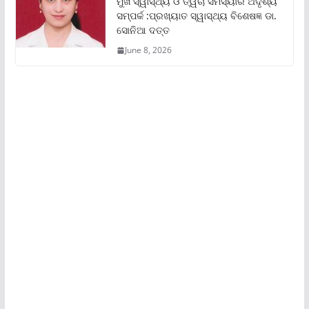
ମୁଖ ସ୍ୱାସ୍ଥ୍ୟ ଓ ତ୍ୱଚା ସମସ୍ୟାର ଅଦୃଶ୍ୟ
ସମ୍ପର୍କ :ପ୍ରଖ୍ୟାତ ସ୍ୱାସ୍ଥ୍ୟ ବିଶେଷଜ୍ଞ ଡା.
ସୋନିଆ ଦତ୍ତ
June 8, 2026