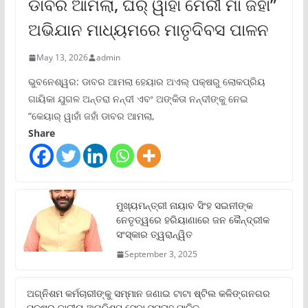
ଡାବର ଆମଲା, ଘର୍ ୱାହାଁ ମେରୀ ମାଁ ଜହାଁ”
ଅଭିଯାନ ମାଧ୍ୟମରେ ମାତୃଦିବସ ପାଳନ
May 13, 2026
admin
ଭୁବନେଶ୍ୱର: ଡାବର ଆମଲା ହେୟାର ଅଏଲ୍ ପକ୍ଷରୁ ଲୋକପ୍ରିୟ
ଗାୟିକା ଯୁଗଳ ଅନ୍ତରା ନନ୍ଦୀ ଏବଂ ଅଙ୍କିତା ନନ୍ଦୀଙ୍କୁ ନେଇ
“କେୟାର୍ ୱାହାଁ ଜହାଁ ଡାବର ଆମଲା,
Share
ମୁଖ୍ୟମନ୍ତ୍ରୀ ନାୟାବ ସିଂହ ସଇନୀଙ୍କ
ନେତୃତ୍ୱରେ ହରିୟାଣାରେ ଜନ କୈନ୍ଦ୍ରୀକ
ସଂସ୍କାର ତ୍ୱରାନ୍ୱିତ
September 3, 2025
ଅଗ୍ନିଶମ କର୍ମଚାରୀଙ୍କୁ ସମ୍ମାନ ଜଣାଇ ଟାଟା ଷ୍ଟିଲ କଳିଙ୍ଗନଗର
ପକ୍ଷରୁ ଜାତୀୟ ଅଗ୍ନିଶମ ସେବା ସପ୍ତାହ ପାଳିତ