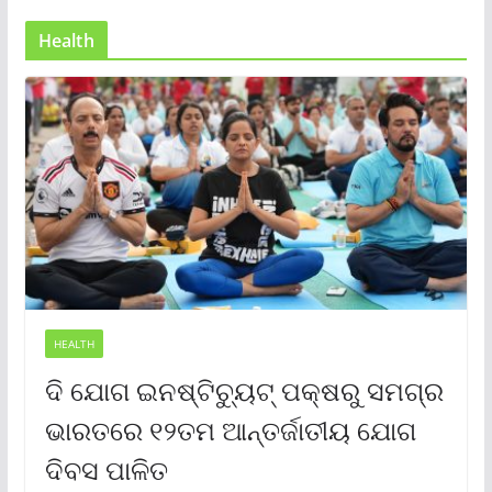
Health
HEALTH
ଦି ଯୋଗ ଇନଷ୍ଟିଚ୍ୟୁଟ୍ ପକ୍ଷରୁ ସମଗ୍ର
ଭାରତରେ ୧୨ତମ ଆନ୍ତର୍ଜାତୀୟ ଯୋଗ
ଦିବସ ପାଳିତ