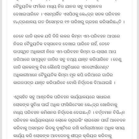
ବୈଦ୍ୟୁତିକ ଫର୍ମରେ ମଧ୍ୟ ନିଜ ଯାନର ସବୁ ଦସ୍ତାବେଜ
ଦେଖାଇପାରିବେ । ଏସମ୍ପର୍କିତ ଏସପିଓକୁ କେନ୍ଦ୍ର ସଡକ ପରିବହନ
ମନ୍ତ୍ରଣାଳୟ ଗତ ଡିସେମ୍ବର ୧୭ ତାରିଖରୁ ଗ୍ରହଣ କରିସାରିଛନ୍ତି ।
ତେବେ ଗାଡି ଚାଳକ ଯଦି ଡିଜି ଲକର କିମ୍ବା ଏମ-ପରିବହନ ଆପରେ
ନିଜର ବୈଦ୍ୟୁତିକ ଦସ୍ତାବେଜ ଦେଖାଇ ପାରିବେ ନାହିଁ, ତେବେ
ଉପସ୍ଥିତ ଅଧିକାରୀ ନିଜେ ଏମ-ପରିବହନ କିମ୍ବା ଇ-ଚାଲାଣ ଆପ
ଜରିଆରେ ସମ୍ପୃକ୍ତ ଗାଡିର ସବୁ ତଥ୍ୟ ଯାଞ୍ଚ କରିପାରିବେ । ତେଣୁ
ଗାଡି ଚାଳକଙ୍କୁ ବିନା କୌଣସି ଅସୁବିଧାରେ ଏନଫୋର୍ସମେଣ୍ଟ
ଅଧିକାରୀମାନେ ବୈଦ୍ୟୁତିକ କିମ୍ବା ମୂଳ କପି ଜରିଆରେ ଗାଡିର
କାଗଜପତ୍ର ଯାଞ୍ଚ କରିପାରିବେ ବୋଲି ନିର୍ଦ୍ଦେଶ ଦିଆଯାଇଛି ।
ଏଥିସହିତ ସବୁ ଆଞ୍ଚଳିକ ପରିବହନ କାର୍ଯ୍ୟାଳୟରେ ସାଧାରଣ
ଲୋକଙ୍କ ସୁବିଧା ପାଇଁ ଅଧିକ ଫାସିଲିଟେସନ କେନ୍ଦ୍ର ଖୋଲିବାକୁ
ମଧ୍ୟ ପରିବହନ କମିଶନର ନିର୍ଦ୍ଦେଶ ଦେଇଛନ୍ତି । ବର୍ତ୍ତମାନ ବିଭିନ୍ନ
ପରିବହନ କାର୍ଯ୍ୟାଳୟରେ ଲୋକେ ଡ୍ରାଇଭିଂ ଲାଇସେନ ପାଇଁ ଆବେଦନ
କରିବାକୁ ଅସମ୍ଭବ ଭିଡକୁ ଦୃଷ୍ଟିରେ ରଖି କର୍ମଚାରୀମାନେ ଅଧିକ ସମୟ
କାର୍ଯ୍ୟ କରି ଲୋକଙ୍କ ଆବଦେନକୁ ଶୀଘ୍ର କ୍ଲିୟର କରିବାକୁ