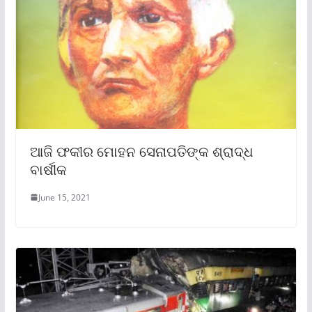
ଆଜି ଫକୀର ମୋହନ ସେନାପତିଙ୍କ ଶ୍ରାଦ୍ଧ
ବାର୍ଷୀକ
June 15, 2021