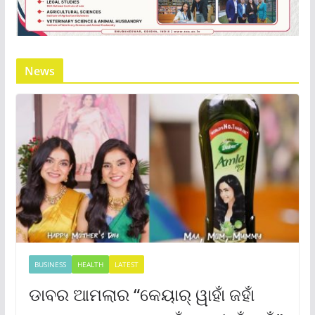
News
BUSINESS
HEALTH
LATEST
ଡାବର ଆମଲାର “କେୟାର୍ ୱାହାଁ ଜହାଁ