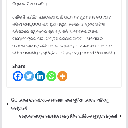
ନିର୍ଦ୍ଦେଶ ଦିଆଯାଇଛି ।
ସେହିଭଳି ଲର୍ଣ୍ଣିଂ ଲାଇସେନ୍ସ ପାଇଁ ଅଧିକ କମ୍ପ୍ୟୁଟରର ବ୍ୟବହାର
କରିବା କମ୍ପ୍ୟୁଟର ଲାବ ଥିବା ସ୍କୁଲ, କଲେଜ ଓ ବ୍ଲକ ଅଫିସ
ପରିସରରେ ସ୍ୱତନ୍ତ୍ର କ୍ୟାମ୍ପ କରି ଆବେଦନକାରୀଙ୍କ
ବାୟୋମେଟ୍ରିକ ଡାଟା ସଂଗ୍ରହ କରାଯାଇପାରିବ । ଆଖପାଖର
ସାଇବର କାଫେକୁ ତାଲିମ ଦେଇ ଲୋକଙ୍କୁ ଅନଲାଇନରେ ଆବେଦନ
କରିବା ପ୍ରକ୍ରିୟାକୁ ସୁନିଶ୍ଚିତ କରିବାକୁ ମଧ୍ୟ ପରାମର୍ଶ ଦିଆଯାଇଛି ।
Share
ଜିଓ ଦେଲା ଝଟକା,ଏବେ ମାଗଣା କଲ ସୁବିଧା ଦେବେ ଏହିସବୁ
କମ୍ପାନୀ
ରକ୍ତଦାତାଙ୍କ ଗହଣରେ ଜନ୍ମଦିନ ପାଳିବେ ମୁଖ୍ୟମନ୍ତ୍ରୀ