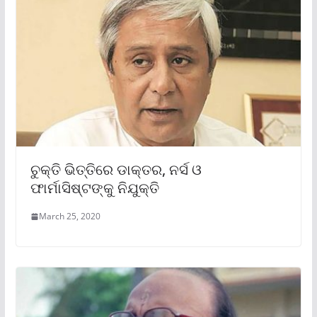
ଚୁକ୍ତି ଭିତ୍ତିରେ ଡାକ୍ତର, ନର୍ସ ଓ
ଫାର୍ମାସିଷ୍ଟଙ୍କୁ ନିଯୁକ୍ତି
March 25, 2020