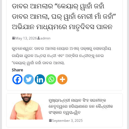
ଡାବର ଆମଲାର “କେୟାର୍ ୱାହାଁ ଜହାଁ
ଡାବର ଆମଲା, ଘର୍ ୱାହାଁ ମେରୀ ମାଁ ଜହାଁ”
ଅଭିଯାନ ମାଧ୍ୟମରେ ମାତୃଦିବସ ପାଳନ
May 13, 2026
admin
ଭୁବନେଶ୍ୱର: ଡାବର ଆମଲା ହେୟାର ଅଏଲ୍ ପକ୍ଷରୁ ଲୋକପ୍ରିୟ
ଗାୟିକା ଯୁଗଳ ଅନ୍ତରା ନନ୍ଦୀ ଏବଂ ଅଙ୍କିତା ନନ୍ଦୀଙ୍କୁ ନେଇ
“କେୟାର୍ ୱାହାଁ ଜହାଁ ଡାବର ଆମଲା,
Share
ମୁଖ୍ୟମନ୍ତ୍ରୀ ନାୟାବ ସିଂହ ସଇନୀଙ୍କ
ନେତୃତ୍ୱରେ ହରିୟାଣାରେ ଜନ କୈନ୍ଦ୍ରୀକ
ସଂସ୍କାର ତ୍ୱରାନ୍ୱିତ
September 3, 2025