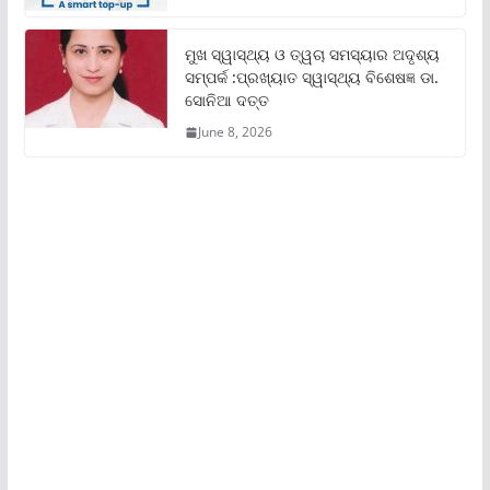
ମୁଖ ସ୍ୱାସ୍ଥ୍ୟ ଓ ତ୍ୱଚା ସମସ୍ୟାର ଅଦୃଶ୍ୟ
ସମ୍ପର୍କ :ପ୍ରଖ୍ୟାତ ସ୍ୱାସ୍ଥ୍ୟ ବିଶେଷଜ୍ଞ ଡା.
ସୋନିଆ ଦତ୍ତ
June 8, 2026