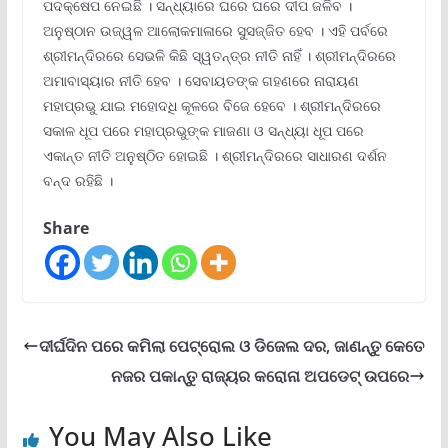
ପଦକ୍ଷେପ ନେଇଛି । ସନ୍ଧ୍ୟାରେ ଘରେ ଘରେ ଦୀପ ଜଳିବ ।
ଅନୁଷ୍ଠାନ ଉଜ୍ୱଳ ଆଲୋକମାଳାରେ ସୁସଜ୍ଜିତ ହେବ । ଏହି ପର୍ବରେ
ଶ୍ରୀମନ୍ଦିରରେ ସେଭଳି କିଛି ସ୍ୱତନ୍ତ୍ର ନୀତି ନାହିଁ । ଶ୍ରୀମନ୍ଦିରରେ
ଅମାବାସ୍ୟାର ନୀତି ହେବ । ସେବାୟତଙ୍କ ଗହଣରେ ନାରାୟଣ
ମହାପ୍ରଭୁ ଯାଇ ମହୋଦଧି କୂଳରେ ବିଜେ ହେବେ । ଶ୍ରୀମନ୍ଦିରରେ
ସକାଳ ଧୂପ ପରେ ମହାପ୍ରଭୁଙ୍କ ମାଜଣା ଓ ସନ୍ଧ୍ୟା ଧୂପ ପରେ
ଏକାନ୍ତ ନୀତି ଅନୁଷ୍ଠିତ ହୋଇଛି । ଶ୍ରୀମନ୍ଦିରରେ ସାଧାରଣ ଦର୍ଶନ
ବନ୍ଦ ରହିଛି ।
Share
ଦୀର୍ଘଦିନ ପରେ କମିଲା ପେଟ୍ରୋଲ ଓ ଡିଜେଲ ଦର, ଜାଣନ୍ତୁ କେତେ
ନଜର ପକାନ୍ତୁ ରାଜ୍ୟର କରୋନା ଅପଡେଟ୍ ଉପରେ
You May Also Like