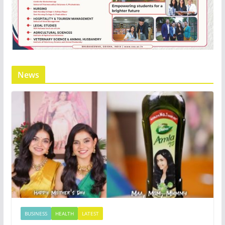
News
BUSINESS
HEALTH
LATEST