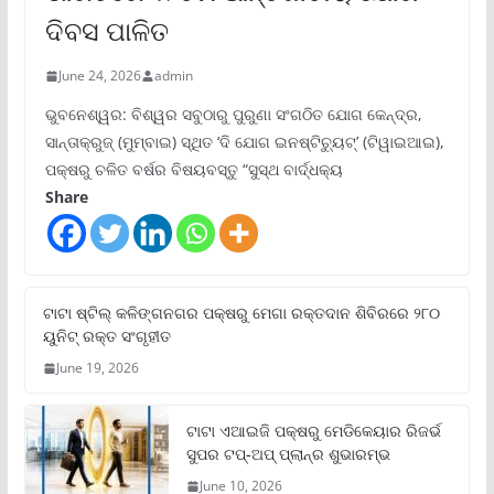
ଦିବସ ପାଳିତ
June 24, 2026
admin
ଭୁବନେଶ୍ୱର: ବିଶ୍ୱର ସବୁଠାରୁ ପୁରୁଣା ସଂଗଠିତ ଯୋଗ କେନ୍ଦ୍ର,
ସାନ୍ତାକ୍ରୁଜ୍ (ମୁମ୍ବାଇ) ସ୍ଥିତ ‘ଦି ଯୋଗ ଇନଷ୍ଟିଚ୍ୟୁଟ୍‌’ (ଟିୱାଇଆଇ),
ପକ୍ଷରୁ ଚଳିତ ବର୍ଷର ବିଷୟବସ୍ତୁ “ସୁସ୍ଥ ବାର୍ଦ୍ଧକ୍ୟ
Share
ଟାଟା ଷ୍ଟିଲ୍‌ କଳିଙ୍ଗନଗର ପକ୍ଷରୁ ମେଗା ରକ୍ତଦାନ ଶିବିରରେ ୨୮୦
ୟୁନିଟ୍‌ ରକ୍ତ ସଂଗୃହୀତ
June 19, 2026
ଟାଟା ଏଆଇଜି ପକ୍ଷରୁ ମେଡିକେୟାର ରିଜର୍ଭ
ସୁପର ଟପ୍‌-ଅପ୍ ପ୍ଲାନ୍‌ର ଶୁଭାରମ୍ଭ
June 10, 2026