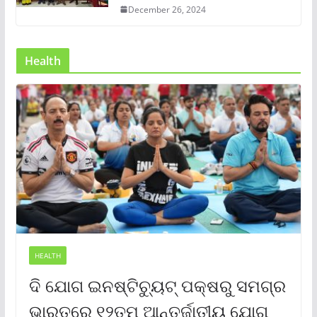
December 26, 2024
Health
HEALTH
ଦି ଯୋଗ ଇନଷ୍ଟିଚ୍ୟୁଟ୍ ପକ୍ଷରୁ ସମଗ୍ର
ଭାରତରେ ୧୨ତମ ଆନ୍ତର୍ଜାତୀୟ ଯୋଗ