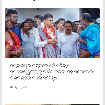
ସମ୍ବଲପୁର ଗସ୍ତରେ ୫ଟି ସଚିବ,ମା’
ସମଲେଶ୍ୱରୀଙ୍କୁ ଦର୍ଶନ କରିବା ସହ ସମେଲେଇ
ପ୍ରକଳ୍ପର କଲେ ସମୀକ୍ଷା
July 16, 2023