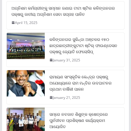
ଅଗ୍ନିଶମ କର୍ମଚାରୀଙ୍କୁ ସମ୍ମାନ ଜଣାଇ ଟାଟା ଷ୍ଟିଲ କଳିଙ୍ଗନଗର
ପକ୍ଷରୁ ଜାତୀୟ ଅଗ୍ନିଶମ ସେବା ସପ୍ତାହ ପାଳିତ
April 15, 2025
କଳିଙ୍ଗନଗର ସୁକିନ୍ଦା ଅଞ୍ଚଳର ୧୫୦
ଛାତ୍ରଛାତ୍ରୀଙ୍କୁଟାଟା ଷ୍ଟିଲ୍ ଫାଉଣ୍ଡେସନ
ପକ୍ଷରୁ ଜ୍ୟୋତି ଫେଲୋସିପ୍‌
January 31, 2025
ରାମାୟଣ ସାଂସ୍କୃତିକ କେନ୍ଦ୍ର ପକ୍ଷରୁ
ଅଯୋଧ୍ୟାରେ ରାମ ମନ୍ଦିର ଉଦଘାଟନର
ପ୍ରଥମ ବାର୍ଷିକୀ ପାଳନ
January 21, 2025
ସମ୍‌ରେ ନବଜାତ ଶିଶୁଙ୍କ କ୍ଷେତ୍ରରେ
ପୁର୍ନଜୀବନ ପ୍ରଶିକ୍ଷଣ କାର୍ଯ୍ୟକ୍ରମ
ଆୟୋଜିତ