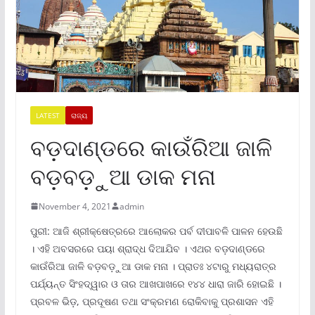
LATEST
ରାଜ୍ୟ
ବଡ଼ଦାଣ୍ଡରେ କାଉଁରିଆ ଜାଳି
ବଡ଼ବଡ଼ୁଆ ଡାକ ମନା
November 4, 2021
admin
ପୁରୀ: ଆଜି ଶ୍ରୀକ୍ଷେତ୍ରରେ ଆଲୋକର ପର୍ବ ଦୀପାବଳି ପାଳନ ହେଉଛି
। ଏହି ଅବସରରେ ପୟା ଶ୍ରାଦ୍ଧ ଦିଆଯିବ । ଏଥର ବଡ଼ଦାଣ୍ଡରେ
କାଉଁରିଆ ଜାଳି ବଡ଼ବଡ଼ୁଆ ଡାକ ମନା । ପ୍ରାତଃ ୪ଟାରୁ ମଧ୍ୟରାତ୍ର
ପର୍ଯ୍ୟନ୍ତ ସିଂହଦ୍ୱାର ଓ ତାର ଆଖପାଖରେ ୧୪୪ ଧାରା ଜାରି ହୋଇଛି ।
ପ୍ରବଳ ଭିଡ଼, ପ୍ରଦୂଷଣ ତଥା ସଂକ୍ରମଣ ରୋକିବାକୁ ପ୍ରଶାସନ ଏହି